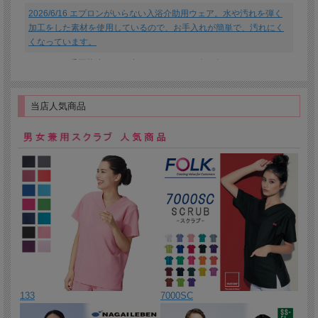
2026/6/16 エプロンがいらない入浴介助用ウェア。水や汚れを弾く
加工をした素材を使用しているので、お手入れが簡単で、汚れにく
くなっています。
2026/6/15 毛玉防止ロング丈カーディガン。全４色。
2026/6/12 便利なポケット付きカーディガン。毛玉ができにくい抗
ピル加工。静電気防止加工も施しました。
当店人気商品
2026/6/11 便利なポケット付きカーディガン。毛玉ができにくい抗
ピル加工。
2026/6/10 毛玉防止加工丸首カーディガン。安心の日本製です。
2026/6/9 ロングタイプのVネックカーディガン。素材は柔らかく、
中肉の素材感です。
2026/6/8 レギュラー丈のVネックカーディガン。全１２色です。
2026/6/5 シャンパンゴールドをアクセントにしたニット地のシンプ
ルデザインジャケット。
2026/6/4 サテンパーツで華やか。おもてなしシーンに最適なジャケ
ット。
133
7000SC
2026/06/3 生地のカラーに合わせたパイピングテープとボタンがお