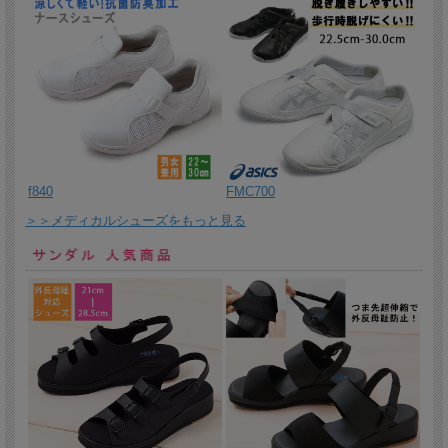
2026/1/19 吸汗速乾生地、襟に隠れスナップ付きブラウスです。
2026/1/16 涼しくて軽い抗菌防臭加工のナースシューズ。22cmから
30cm。
2026/1/15 ドクターにも薬局衣としてもおすすめの女性用ハーフ丈
コートです。
2026/1/14 細見のシルエットのテーラードスタイル、メンズドクタ
ージャケット。ストレッチ性に優れて動きやすく、防汚・防塵、制
電性、吸汗性と多機能素材を採用しています。
f840
FMC700
2026/1/13 動きやすく涼しいプロファンクション機能を搭載した男
＞＞メディカルシューズをもっと見る
女兼用フロントファスナー開きニットシャ ツ。
2026/1/9 清潔感ある白と配色がおしゃれなチュニックです。襟元の
配色がフェイスラインや首元を引き締め効果も。
2026/1/8 点滴の交換作業など、腕の上げ下ろしがしやすいように設
計されたエルゴカット仕様の袖が機能的なチュニック。
2026/1/7 ベーシックなデザインの女性用ケーシー。ストレッチ性と
コットンの優しさを兼ね備えた工業洗濯OKの素材
2026/1/6 多彩なカラーと様々な機能をちりばめたフロントファスナ
ー開きの男女兼用スクラブです。