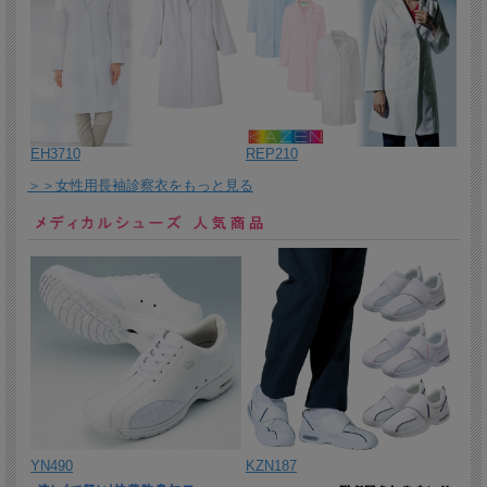
2026/2/2 しわになりにくく、耐久性のある清涼素材ニットシャツ男
女兼用。
2026/1/30 衣服内の湿度をコントロールしてドライに保つ「呼吸す
る繊維」で作られたポロシャツです。
2026/1/29 サラサラ涼感素材。高齢者向け前開きシャツ。
EH3710
REP210
2026/1/28 脇のネイビー切り替えで細見え効果が期待できる。便利
なポケット付きのニットシャツです。
＞＞女性用長袖診察衣をもっと見る
2026/1/27 かがんでも安心の長めの着丈。鮮やかな切替カラーが映
えるスタイルアップシャツです。
2026/1/26 汗に強く快適なニットシャツ！
2026/1/23 吸汗速乾抗菌半袖ポロシャツ男性用。
2026/1/22 着心地さわやかなシャンブレー調ニットの女性用半袖ポ
ロシャツ。
2026/1/21 フィット感重視、疲労軽減設計の制菌加工ドクターサン
ダル。
2026/1/20 ニット素材で動きやすく、カラーが選べる快適スクラ
YN490
KZN187
ブ。使いやすさを追求し、細部までこだわった男女兼用スクラブ。