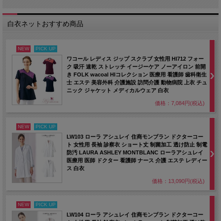
2025/12/3 安定性と衝撃吸収に優れたナースシューズ。
白衣ネットおすすめ商品
2025/12/2 かかとが踏める2wayナースシューズ。
2025/12/1 安定性と衝撃吸収力を追求した今までにない履き心地の
ナースシューズ。
NEW
PICK UP
ワコール レディス ジップ スクラブ 女性用 HI712 フォー
2025/11/28 厚みのあるソールが歩行時の衝撃を分散、足膝腰の疲労
ク 吸汗 速乾 ストレッチ イージーケア ノーアイロン 前開
軽減につなげるナースシューズです。
き FOLK wacoal HIコレクション 医療用 看護師 歯科衛生
士 エステ 美容外科 介護施設 訪問介護 動物病院 上衣 チュ
2025/11/27 【web先行販売】体型の個性が幅広い女性が、いつでも
ニック ジャケット メディカルウェア 白衣
自分の体調や体型の変化に合わせて着られるパンツ。
価格：7,084円(税込)
2025/11/26 レピウスのイージーケアストレッチパンツ。
2025/11/25 レピウスのイージーケアスクラブ女性用スクラブ。
NEW
PICK UP
LW103 ローラ アシュレイ 住商モンブラン ドクターコー
2025/11/21 ストレッチのきいたナースパンツはイージーケアでお手
ト 女性用 長袖 診察衣 ショート丈 制菌加工 透け防止 制電
入れ簡単。
防汚 LAURA ASHLEY MONTBLANC ローラアシュレイ
医療用 医師 ドクター 看護師 ナース 介護 エステ レディー
2025/11/20 高齢者にもおすすめの快適ルームウェアパンツ。
ス 白衣
2025/11/19 脱ぎ着しやすい遠赤外線効果付きの前開きシャツ。
価格：13,090円(税込)
2025/11/18 高齢者にお勧め。肩をしっかり覆える暖かい軽量ベス
NEW
PICK UP
ト。
LW104 ローラ アシュレイ 住商モンブラン ドクターコー
2025/11/17 高齢者におすすめ。身体への負担が少ない軽量ウォーム