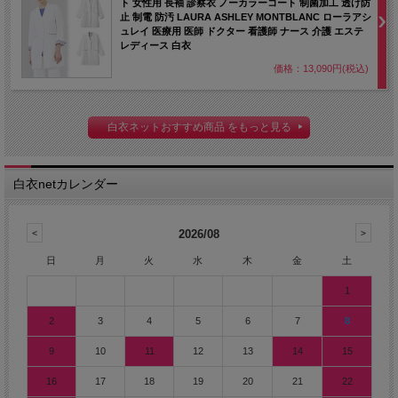
ト 女性用 長袖 診察衣 ノーカラーコート 制菌加工 透け防
ジャケット。
止 制電 防汚 LAURA ASHLEY MONTBLANC ローラアシ
ュレイ 医療用 医師 ドクター 看護師 ナース 介護 エステ
2025/11/14 【web先行販売】ディッキーズ男性用ドクターコート。
レディース 白衣
ソフトな肌触り。
価格：13,090円(税込)
2025/11/13 繊維上の特定のウイルスの数を減少させ、細菌の増殖を
抑制する、安全性の高い男女兼用スクラブパンツ。
白衣ネットおすすめ商品 をもっと見る
2025/11/12 ｢抗ウイルス性｣と｢制菌性｣を保持し、特定のウイルスの
数を99％以上減少させる男女兼用スクラブ白衣。
2025/11/11 Aラインシルエットが美しいワンピース。エレガントな
白衣netカレンダー
印象のラウンドネックが特徴的で、首まわりのデザインが女性らし
さを演出。
2026/08
2025/11/10 プリント柄が華やかな印象の着脱しやすい前開きの男女
兼用スクラブです。
日
月
火
水
木
金
土
2025/11/7 鮮やかなデザインのプリント生地とネイビー切り替えが
1
スタイリッシュな印象の男女兼用スクラブです。
2
3
4
5
6
7
8
2025/11/6 履き心地が良く膝抜けしにくいケアワークパンツです。
9
10
11
12
13
14
15
2025/11/5 アースカラー配色が親しみやすい印象のケアワークジャ
ケットです。
16
17
18
19
20
21
22