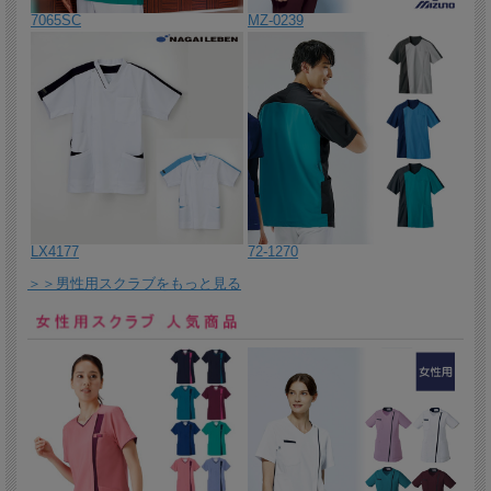
時間の着用でも疲れにくいストレスフリーのブラウスです。気にな
7065SC
MZ-0239
る紫外線対策もバッチリ。
2026/5/20 一枚で3通りのアレンジが可能な3WAYブラウス。
2026/5/19 富士ゴムナースのブラックパンプス。
2026/5/18 国境なき医師団とコラボレーションした男女兼用スクラ
ブ。売り上げの一部を寄付し、世界的な規模の天災災害や紛争によ
り厳しい状況に陥った人々を救う、国際支援をすることができま
す。
2026/5/15 大人気ディッキーズシリーズの新提案アイテムであるス
LX4177
72-1270
タンドカラー・スキッパータイプの男女兼用スクラブ。
＞＞男性用スクラブをもっと見る
2026/5/14 ディッキーズシリーズの新提案アイテムである、女性ら
しいシルエットが魅力のスタンドカラー・スキッパータイプのレデ
ィーススクラブが登場。
2026/5/13 艶やかなパールが、華やかな品格を生み出すおもてなし
ワンピース。
2026/5/12 艶やかなパールが、華やかな品格を生み出すレディスジ
ャケット。立体感を生むタックデザインです。
2026/5/11 NAJ061パールジャケットのセットのパンツ。ブラウスが