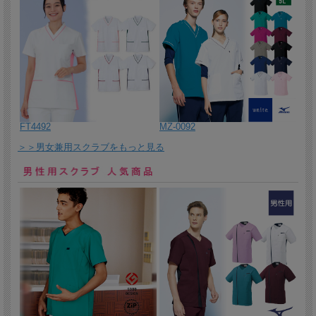
しゃれなレディススクラブ。
2026/6/2 パイピングとサテンパーツが華やかなレディススクラブ。
2026/6/1 異素材のコンビネーションで美しさ際立つワンピース。特
別感を伝えるリッチな印象。
2026/05/29 ハートカットのネックラインに心奪われるエレガントな
エプロンドレスです。
2026/05/28 スタンドカラーに異素材の配色で魅せるチュニックジャ
FT4492
MZ-0092
ケット。ゴールドのアクセントがポイントです。
＞＞男女兼用スクラブをもっと見る
2026/05/28 後ろゴムでシェイプされた美シルエットのチュニック。
デコルテを縁取るVカットがシャープな印象です。
2026/05/27 上質でシンプルなケーシータイプのジャケットです。
2026/05/26 凛とした美しさが光る上質でシンプルなレディススクラ
ブ。
2026/05/25 シンプルさの中に美しさを秘めたスタンドカラーレディ
ススクラブ。
2026/5/22 やさしい色合いが素直で誠実な印象を与えるボタンダウ
ンの男女兼用長袖ニットシャツ。
2026/5/21繊細なドビー組織のトリコット素材で、通気性がよく、長