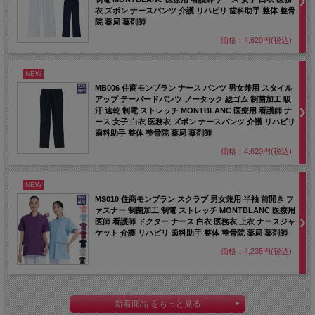
2025/12/18 究極の軽さを追求した超軽量素材×プルオーバータイプ
衣 ズボン ナースパンツ 介護 リハビリ 歯科助手 整体 整骨
院 薬局 薬剤師
の男女兼用スクラブ白衣。
価格：4,620円(税込)
2025/12/17 キチンとした印象の襟付きタイプのチュニック白衣。
2025/12/16 高級感とモード感のあるカッティングと女性らしいやさ
NEW
しさが感じられるノーカラーのナースワンピース
MB006 住商モンブラン ナース パンツ 男女兼用 スタイル
アップ テーパードパンツ ノータック 総ゴム 制菌加工 吸
2025/12/15 サイズ調整自在ベルト採用で、どんな足にも合わせてく
汗 速乾 制電 ストレッチ MONTBLANC 医療用 看護師 ナ
れるリハビリシューズ。
ース 女子 白衣 医務衣 ズボン ナースパンツ 介護 リハビリ
歯科助手 整体 整骨院 薬局 薬剤師
2025/12/12 ベルト伸ばしや甲部伸ばし等の別注採寸が不要なリハビ
リシューズ。
価格：4,620円(税込)
2025/12/11 スッと足が入る、履きやすく履かせやすい介護シュー
NEW
ズ。
MS010 住商モンブラン スクラブ 男女兼用 半袖 前開き フ
2025/12/10 履き口が大きく、足を入れやすいストレッチのきいた介
ァスナー 制菌加工 制電 ストレッチ MONTBLANC 医療用
護シューズ。
医師 看護師 ドクター ナース 白衣 医務衣 上衣 ナースジャ
ケット 介護 リハビリ 歯科助手 整体 整骨院 薬局 薬剤師
2025/12/9 手を使わずに履けるニットスニーカー。
価格：4,235円(税込)
2025/12/8 静電気の発生を抑えるナースシューズ。
2025/12/5 ムレない、疲れにくいナースシューズ。
新着商品 をもっと見る
2025/12/4 手を使わず履ける衛生的なナースシューズ。