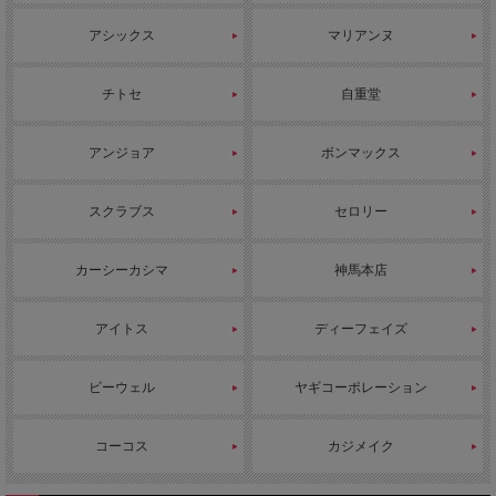
2025/10/17 背面全面を通気性・吸汗・速乾性の高いニット素材を採
用した女性用スクラブ。
アシックス
マリアンヌ
2025/10/16 伸縮性抜群の生地を使用した男女兼用スクラブ。ホワイ
トのカラーにビビッドなライン使いがフレッシュな印象。
チトセ
自重堂
2025/10/15 オンワードの女性用スクラブです。隠しファスナーでフ
ロントも美しい。
アンジョア
ボンマックス
2025/10/14 リーズナブルな価格と多彩なカラーバリエーションで
様々なニーズに対応できる男女兼用スクラブ。
スクラブス
セロリー
2025/10/10 ナガイレーベン新作パンツ。非常に優れたストレッチ性
を持つニット素材を使用した男女兼用パンツです。
カーシーカシマ
神馬本店
2025/10/9 男女兼用スクラブホワイト。動きやすくて涼しい。スマ
ートフォン用ポケットや多機能ループ、ストラップをかけられる衿
吊りなど最新の機能満載。
アイトス
ディーフェイズ
2025/10/8 男女兼用スクラブ。落ち着いた5色のカラー展開。フロン
トファスナー開き。
ビーウェル
ヤギコーポレーション
2025/10/7 豊かなストレッチ性を持つニット素材の男女兼用パンツ
です。
コーコス
カジメイク
2025/10/6 センターファスナー開き・ラグランスリーブの男女兼用
ホワイトカラーのスクラブです。