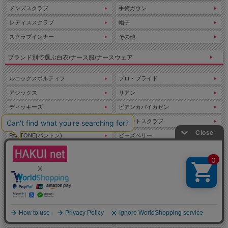
メンズスクラブ
手術ガウン
2025/9/22 ワンピースでありながらツーピースを思わせる２トーン
カラーのナースワンピースです。受付にもおすすめ。
レディススクラブ
帽子
2025/09/19 優しい色合いとデザインが患者さんに安心感を与えるナ
スクラブインナー
その他
ースジャケット。
ブランド別で選ぶ白衣/ナース服/ナースウェア
2025/9/18 動きやすい立体裁断を採用したウィンドブレーカー。優
れた防風・はっ水性能で、送迎時の風や雨をシャットアウト。
ルコックスポルティフ
プロ・プライド
2025/9/17 ダブルデザインのドクターコート白衣。肩のふんわりシ
アシックス
リアン
ルエットとウエスト切り替えのタック使いで、クラシカルな印象
に。
ディッキーズ
ビアンカバイカゼン
2025/9/16 2 本のアームラインが清楚かつスタイリッシュな印象を与
ミッシェルクラン
スマートスクラブ
える男女兼用スクラブ白衣。
PANTONE(パントン)
ビーズベリー
2025/9/12 ウエストシェイプでスッキリ見えが叶うスクラブ白衣。
LAURA ASHLEY ローラアシュレイ
YONEX(ヨネックス)
胸元の２本のラインで洗練された印象に。
MIZUNO（ミズノ）
ジル・スチュアート
2025/9/11 計算し尽くされた美シルエットパンツ。着心地がいいの
アディダス
Lee メディカル
にスッキリと着痩せするシルエットがポイント。
ワコールHIコレクション
Champion（チャンピオン）
2025/9/10 細身のパイピングデザインが清楚で上品な印象のカーデ
アツロウタヤマ
uka
ィガン。
リバティプリント
UNITE DIVISION OF ME
2025/9/9 フェミニンなイメージを表現できるボウタイ調デザインの