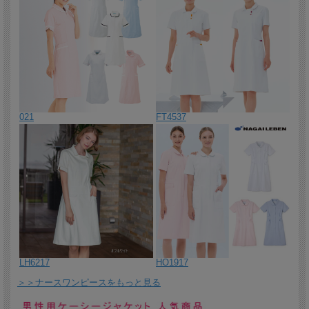
菌防臭加工男女兼用。
2026/4/10 まるで雲の上を歩くような極ふわクッションソールのナ
ースシューズ。
2026/4/9 冬の寒さや夏の冷房などで足先の冷えがつらい。そんな方
にお勧めしたいナースサンダルです。
2026/4/8 ミセス・グロスマンのウエストポーチ＆ショルダーバッグ
の２wayバッグ。作業の邪魔になりにくいコンパクトサイズ。
021
FT4537
2026/4/7 ミセス・グロスマンのウエストポーチ＆ショルダーバッグ
の２wayバッグ。体にフィットする平面タイプです。
2026/4/6 ミセス・グロスマンのサラッとした肌触りでシワになりに
くいスクラブ。子供が喜ぶ可愛いワッペン付き。
2026/4/3 ミッシェルクランのカーディガン。合わせやすいベーシッ
クなシルエット。花型のボタンがアクセントに。
2026/4/2 ミッシェルクランのナースワンピース。ウエストのパイピ
ングで脚長効果。長めの着丈と厚手の生地で安心感があります。
LH6217
HO1917
2026/4/1 ミッシェルクランの着脱しやすいフロントファスナー仕様
＞＞ナースワンピースをもっと見る
の 上品なワンピース。
2026/3/31 毛玉のできにくいカーディガン。シェイプラインにこだ