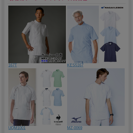
わったスマートなボディシルエットにゆとりのあるワイドスリーブ
が特徴。
2026/3/30 袖口のフリルとウエストを絞ったシルエットでエレガン
トな印象のカーディガン。
2026/3/27 腕が動かしやすいラグランスリーブのワンピース。柔ら
かなシルエットが好印象を与えます。
2026/3/26 柔らかな印象を与えるカラー展開の男女兼用ポロシャ
ツ。着心地の良いストレッチ素材です。
2026/3/25 赤外線の働きで疲労軽減をサポートする男女兼用のリカ
167T
KES5167
バリーレギンス。
2026/3/24 赤外線の働きで疲労軽減をサポートする男女兼用のリカ
バリーインナーVネック。
2026/3/23 生地の切り替えがスポーティなブルゾン。Vネックで首元
がすっきり見えます。
2026/3/19 内外に複数のポケット付きで便利な男女兼用ブルゾン。
2026/3/18 おしゃれなマタニティナースパンツ。伸びるリブ素材を
使用し、ウエストは調整ゴム仕様なのでお好みのフィット感に。
UQM1001
MZ-0069
2026/3/17 おしゃれなマタニティジャケット。ウエストのタックや