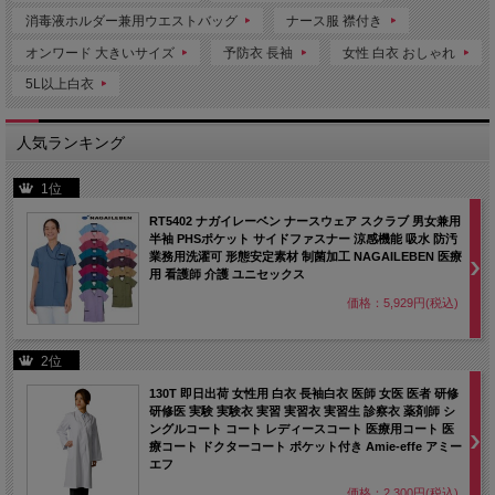
消毒液ホルダー兼用ウエストバッグ
ナース服 襟付き
オンワード 大きいサイズ
予防衣 長袖
女性 白衣 おしゃれ
5L以上白衣
人気ランキング
1位
RT5402 ナガイレーベン ナースウェア スクラブ 男女兼用
半袖 PHSポケット サイドファスナー 涼感機能 吸水 防汚
業務用洗濯可 形態安定素材 制菌加工 NAGAILEBEN 医療
用 看護師 介護 ユニセックス
価格：5,929円(税込)
2位
130T 即日出荷 女性用 白衣 長袖白衣 医師 女医 医者 研修
研修医 実験 実験衣 実習 実習衣 実習生 診察衣 薬剤師 シ
ングルコート コート レディースコート 医療用コート 医
療コート ドクターコート ポケット付き Amie-effe アミー
エフ
価格：2,300円(税込)