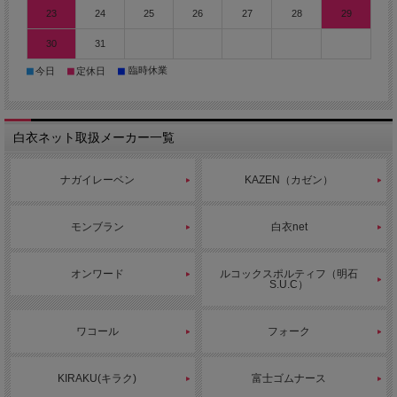
2025/11/4 チェック柄が可愛らしい印象のマタニティワンピース。
23
24
25
26
27
28
29
2025/10/31 チェック柄が可愛らしい印象のマタニティパンツ。
30
31
2025/10/30 身体のラインを拾いにくい安心設計の検診用パンツ。
■
■
■
臨時休業
今日
定休日
2025/10/29 ウエストから裾まで開閉可能な術前術後パンツ。
2025/10/28 腿から裾までがスナップで開閉するパンツ。
2025/10/27 身体のラインを拾いにくい安心設計の前開き検診用シャ
白衣ネット取扱メーカー一覧
ツです。
2025/10/24 厚い季節でも快適に着用できる鹿の子素材の院内・室内
ナガイレーベン
KAZEN（カゼン）
用長袖シャツです。
2025/10/23 着脱時にメイクや髪型の崩れが気にならない、ファスナ
モンブラン
白衣net
ー開きのスクラブ。繊細な配色づかいが上品な印象です。
2025/10/22 ウエスト位置を高くし、足長効果が期待できる肌触りの
オンワード
ルコックスポルティフ（明石
S.U.C）
良いエステ、クリニック用ワンピースです。
2025/10/21 スポーティーでアクティブな印象を与えるかっこいい女
性用スクラブです。
ワコール
フォーク
2025/10/20 ナガイレーベンの男女兼用フロントファスナースクラ
ブ。豊富なカラーバリエーション。
KIRAKU(キラク)
富士ゴムナース