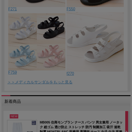
2026/1/5 きちんとした印象で上品な襟付きジャケット。ストレスフ
F271
F550
リーな着心地です。
2026/6/ カラーチュニックという新しいアイテム。玉縁テクニックが
デザイン性と高級感を高めています。
2025/12/31 本年も白衣ネットをご愛顧いただきありがとうございま
した。
2025/12/26 暖かくて軽いフリースのベスト。フリースだからこそノ
ースリーブであっても暖かく作業性も抜群です。
2025/12/25 ジルスチュアートのナースカーディガン。ドロップショ
ルダー丈長め。
F759
f270
2025/12/24 軽量で暖かいフリース素材の男女兼用カーディガンで
＞＞メディカルサンダルをもっと見る
す。
2025/12/23 スクラブ白衣の胸元から覗きにくいVネックラインのス
クラブインナー。
新着商品
2025/12/22 アシンメトリーなデザインが新鮮サラッと快適な軽量ポ
ロシャツです。
NEW
2025/12/19 シンプルなテーラードカラーのドクターコート。白衣の
MB005 住商モンブラン ナース パンツ 男女兼用 ノータッ
ク 総ゴム 透け防止 ストレッチ 防汚 制菌加工 吸汗 速乾
定番。
制電 MONTBLANC 医療用 看護師 ナース 女子 白衣 医務