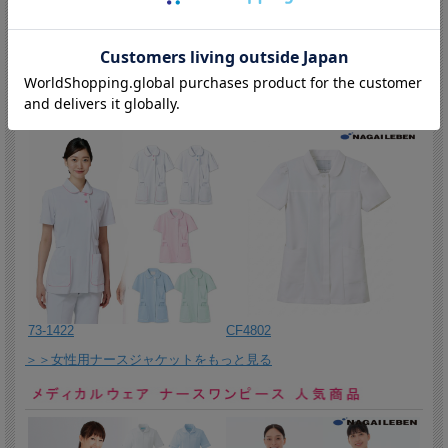
2026/4/24 腕が楽に上げられる、男女兼用ジャージジャケット。
2026/4/23 やさしい色合いが素直で誠実な印象を与えるボタンダウ
ンの男女兼用半袖ニットシャツ。
2026/4/22 吸水収納ケース。雨に濡れたレインコートや折りたたみ
FT4532
FT4412
傘をサッと収納。
2026/4/21 着心地ゆったりおしゃれなレインスーツ。
2026/4/20 自転車での通勤通学にぴったりのレインコート。手甲カ
バー付きで手の甲まで覆うことが出来ます。
2026/4/17 高耐久・高機能なレインウェア。日本製品質ならではの
高い防水性と撥水性。上下セットレインウェア。
2026/4/16 雨の日の自転車での通勤通学に便利なレインバイザー。
晴れの日も日焼けから顔を守るUVカット率90％。
73-1422
CF4802
2026/4/15 リュックサックの上から着用できるレインウェア。首の
動きに合わせてフードが動くので、視界良好です。
＞＞女性用ナースジャケットをもっと見る
2026/4/14 2wayタイプのリカバリーサンダル。高いクッション性と
優れたホールド性を併せ持つサンダルです。
2026/4/13 手を触れずにサッと脱ぎ履きできるナースシューズ。抗