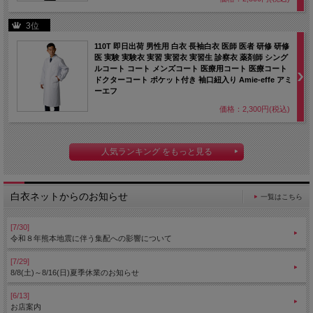
3位
110T 即日出荷 男性用 白衣 長袖白衣 医師 医者 研修 研修
医 実験 実験衣 実習 実習衣 実習生 診察衣 薬剤師 シング
ルコート コート メンズコート 医療用コート 医療コート
ドクターコート ポケット付き 袖口紐入り Amie-effe アミ
ーエフ
価格：2,300円(税込)
人気ランキング をもっと見る
白衣ネットからのお知らせ
一覧はこちら
[7/30]
令和８年熊本地震に伴う集配への影響について
[7/29]
8/8(土)～8/16(日)夏季休業のお知らせ
[6/13]
お店案内