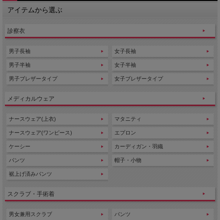
アイテムから選ぶ
2025/10/3 センターファスナー開き・ラグランスリーブの男女兼用
スクラブ落ち着いた４色カラー展開です。
診察衣
2025/10/2 なめらかなタッチと豊かなストレッチ性を誇る高機能ニ
ット素材を採用した男女兼用パンツです。
男子長袖
女子長袖
2025/10/1 カットが入った衿、ポケットのデザインが新しさを感じ
男子半袖
女子半袖
させてくれる男女兼用スクラブ。洗練されたホワイトカラー。
男子ブレザータイプ
女子ブレザータイプ
2025/9/30 おしゃれなカットが入った衿、４色展開。ポケットのデ
ザインが新しさを感じさせてくれる男女兼用スクラブ。
メディカルウェア
2025/9/29 ミズノ。着脱がラクなファスナータイプの男女兼用スク
ナースウェア(上衣)
マタニティ
ラブ。ダークな６色展開。
ナースウェア(ワンピース)
エプロン
2025/9/26 ミズノの男女兼用スクラブ。シワになりにくく、お手入
れ簡単のイージーケア素材。
ケーシー
カーディガン・羽織
2025/9/25 ナガイレーベンからおしゃれなチュニックをご紹介。ウ
パンツ
帽子・小物
エストの切り替えがウエスト位置を高く見せ、脚長効果を演出しま
裾上げ済みパンツ
す。
スクラブ・手術着
2025/9/24 女性らしい優しさが感じられるスクラブ。シャープなア
イテムでありながら、曲線を多用したデザインが優美さを感じさせ
ます。
男女兼用スクラブ
パンツ