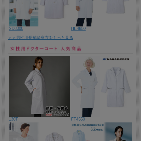
ニットシャツ。
2026/2/18 腰ポケットがうれしい！ドット柄のニットシャツ！
2026/2/17 今までにないおしゃれなカラーとシルエットのレディス
スクラブ。
SD3000
HE4950
2026/2/16 ストライプのアクセントが目を引く大人カジュアルなニ
＞＞男性用長袖診察衣をもっと見る
ットシャツです。
2026/2/13 多機能ポケット付き！ボタンダウンニットシャツ男女兼
用！
2026/2/12 チェック柄が可愛らしい印象のマタニティワンピース。
出産準備にいかがでしょうか。
2026/2/10 チェック柄が可愛らしい印象のマタニティパンツ。
2026/2/9 身体のラインを拾いにくい安心設計の検診用パンツ。
2026/2/6 脇開き仕様。術前術後パンツ男女兼用。
2026/2/5 腿から裾までがスナップで開閉する患者パンツ。
130T
FT4550
2026/2/4 サラッと心地よく、洗濯にも強い男女兼用患者パンツ。
2026/5/3 マイナス２度の涼しさを追求した涼感ウェア。ひんやり蒸
れにくい。