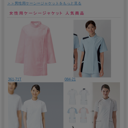
＞＞男性用ケーシージャケットをもっと見る
ゴムギャザー使いとお尻がすっぽり隠れる丈でお腹を優しく包みま
す。
2026/3/16 動きやすいストレッチ素材の男女兼用スクラブパンツ。
裏地付きで下着のラインが見えにくい仕様です。
2026/3/13 ヒップポケットの配色がポイントの男女兼用スクラブパ
ンツ。裏地付きで下着のラインが見えにくい仕様です。
2026/3/12 両脇プリーツ仕様で腰まわりが大きい人でも着用しやす
い。ほどよい厚さの生地とゆとりのあるデザインで体型をさりげな
くカバーする男女兼用スクラブです。
2026/3/11 術前術後衣、袖下一体型タイプ。肩と脇がドットボタン
で開閉可能です。袖下は縫われていてバラバラにならないタイプで
す。
361-71T
084-21
2026/3/10 妊娠中の医療従事者のために開発された、マタニティー
ドクターコートです。
2026/3/9 女性用ドクターコート。体形を選ばない適度なゆとりのあ
るシルエットでショート丈が軽やかな印象です。
2026/3/6 ナガイレーベン男性用ドクターコート。シワになりにくく
軽くてストレッチのきいた素材。