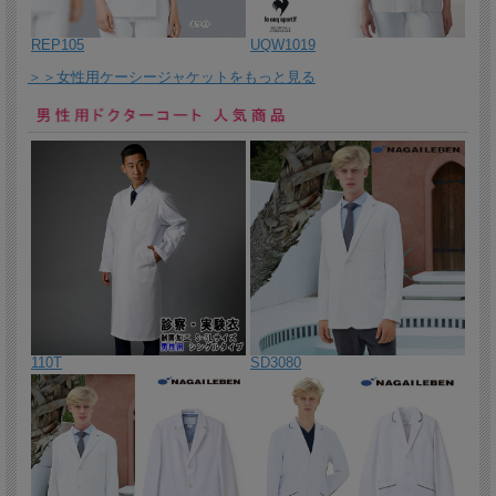
2026/3/5 アシンメトリーな衿配色のシンプルな男女兼用スクラブ白
衣。左腰にペンなどを掛けられる3連ループや、底にマチを付け容量
REP105
UQW1019
を大きくした両腰ポケットが機能性を高めています。
＞＞女性用ケーシージャケットをもっと見る
2026/3/4 男女兼用の撥水首掛けタイプエプロン！
2026/3/3 衿付きタイプの男女兼用スクラブ。
2026/3/2 視認性を高めた配色づかいや職種分け・勤怠管理の色分け
にも活用可能な男女兼用スクラブ 。
2026/2/27 360度どこから見ても視認性のある配色デザインの女性用
ジャケット。
2026/2/26 医療従事者の声を反映させた細やかな作りの男性用ジャ
ケット
2026/2/25 妊娠中でも快適に働けるよう細部までこだわった仕様
で、月齢に合わせて着用できるウエスト調整ゴム付きのマタニティ
ナースパンツ。
110T
SD3080
2026/2/24 サラッと快適男女兼用軽量ポロシャツ！
2026/2/20 ポイントカラーがポップな印象肌触りのよい男女兼用鹿
の子ポロシャツです。
2026/2/19 落ち着いたカラーが魅力。パイピング入りボタンダウン