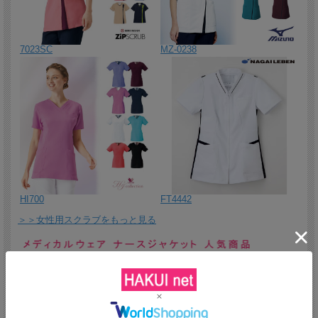
ずり上がりにくい滑り止めテープ付き。
2026/5/8 NAJ061パールジャケットのセットのスカート。
2026/5/7 １枚でスマートに決まる。機能美あふれるトップス。
7023SC
MZ-0238
2026/5/6 ほどよいフレアデザインが演出する機能美あふれるトップ
ス。
2026/5/5 柔らかでシワになりにくい、ゆったりシルエットのダンガ
リーシャツ。
2026/5/4 清潔感やきちんとした印象を与えるシャツを、カジュアル
なダンガリー調素材で親しみやすく。
2026/5/1 ストレスフリーなはき心地で美脚シルエットを叶えるスト
レッチパンツ。
HI700
FT4442
2026/4/30 シルエットはゆったりと。快適な着心地を叶えるスキッ
＞＞女性用スクラブをもっと見る
パータイプのロングポロシャツ。
2026/4/29 台襟つきのきちんと感とやさしげなカラーがおもてなし
にふさわしい上品なポロシャツ。
2026/4/28 コンパクトなのに介護に必要なものを多数収納。軽くて
コンパクトなウエストポーチ。
2026/4/27 計算された美しいバックスタイルの介護パンツ。