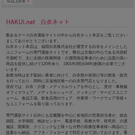
5L以上白衣
数あるナース白衣通販サイトの中から白衣ネット本店をご覧ください
ましてありがとうございます。
白衣ネット本店は、福田白衣株式会社が運営する白衣をメインとした
ユニフォームの専門通販サイトです。弊社は京都の中心である河原町
竹屋町で、主に全国の医療関係・介護関係従事者のために品質の高い
商品を提供し続けて120年余り、1901年(明治34年)創業の企業でござ
います。
創業当時は女子髪結い業者に向けて、白衣類や前掛け等の製造・販売
を行っており、同時に京滋地区唯一の白衣専門店となりました。
現在では、白衣・介護・メディカルウェアを中心とし、受付・事務服
オフィスウェア、メディカルシューズ、クッキング・サービスユニフ
ォーム、食品工場、飲食店用のウェア、作業用・ワークウェア等様々
なユニフォームを取り扱っております。
専門通販サイト以外にも近畿圏を中心に各地区の営業担当者が、総合
病院、大学病院、検診センター、看護学校、医療大学、研究所、介護
施設、開業医、クリニックなど様々な分野の医療従事者様へ商品のご
提案から納品、アフタ－フォローまで対応させて頂いております。看