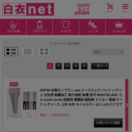
8250円
以上で
送料無料
1 / 7ページ
（全138件）
1
2
3
4
5
次へ
NEW
UM700 住商モンブラン uka ナースウェア パンツ レディ
ス 女性用 制菌加工 吸汗速乾 制電 防汚 MONTBLANC ウ
カ scrub study 医療用 看護師 薬剤師 ドクター 医師 ナー
ス レディース 上衣 白衣 ネイルカラー おしゃれスクラブ
価格： 6,350円(税込)