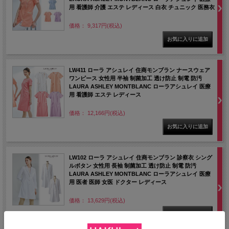
用 看護師 介護 エステ レディース 白衣 チュニック 医務衣
価格： 9,317円(税込)
LW411 ローラ アシュレイ 住商モンブラン ナースウェア
ワンピース 女性用 半袖 制菌加工 透け防止 制電 防汚
LAURA ASHLEY MONTBLANC ローラアシュレイ 医療
用 看護師 エステ レディース
価格： 12,166円(税込)
LW102 ローラ アシュレイ 住商モンブラン 診察衣 シング
ルボタン 女性用 長袖 制菌加工 透け防止 制電 防汚
LAURA ASHLEY MONTBLANC ローラアシュレイ 医療
用 医者 医師 女医 ドクター レディース
価格： 13,629円(税込)