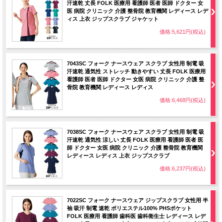
汗速乾 丈長 FOLK 医療用 看護師 医者 医師 ドクター 女
医 病院 クリニック 介護 整骨院 教育機関 レディース レデ
ィス 上衣 ジップスクラブ ジャケット
価格:5,621円(税込)
7043SC フォーク ナースウェア スクラブ 女性用 制電 吸
汗速乾 通気性 ストレッチ 動きやすい 丈長 FOLK 医療用
看護師 医者 医師 ドクター 女医 病院 クリニック 介護 整
骨院 教育機関 レディース レディス
価格:6,468円(税込)
7038SC フォーク ナースウェア スクラブ 女性用 制電 吸
汗速乾 通気性 涼しい 丈長 FOLK 医療用 看護師 医者 医
師 ドクター 女医 病院 クリニック 介護 整骨院 教育機関
レディース レディス 上衣 ジップスクラブ
価格:6,237円(税込)
7022SC フォーク ナースウェア ジップスクラブ 女性用 半
袖 吸汗 制電 速乾 ポリエステル100% PHSポケット
FOLK 医療用 看護師 歯科医 歯科衛生士 レディース レデ