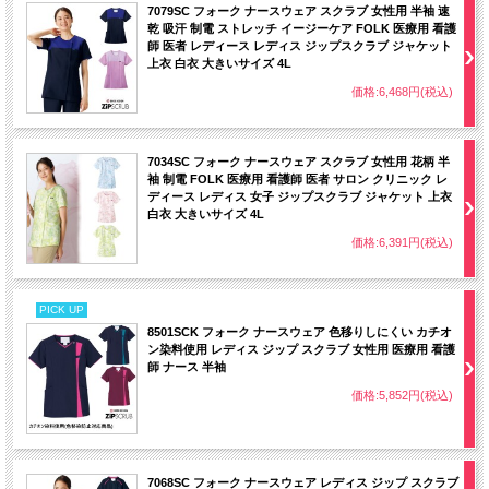
7079SC フォーク ナースウェア スクラブ 女性用 半袖 速
乾 吸汗 制電 ストレッチ イージーケア FOLK 医療用 看護
師 医者 レディース レディス ジップスクラブ ジャケット
上衣 白衣 大きいサイズ 4L
価格:6,468円(税込)
7034SC フォーク ナースウェア スクラブ 女性用 花柄 半
袖 制電 FOLK 医療用 看護師 医者 サロン クリニック レ
ディース レディス 女子 ジップスクラブ ジャケット 上衣
白衣 大きいサイズ 4L
価格:6,391円(税込)
PICK UP
8501SCK フォーク ナースウェア 色移りしにくい カチオ
ン染料使用 レディス ジップ スクラブ 女性用 医療用 看護
師 ナース 半袖
価格:5,852円(税込)
【機能的な携帯電話ポケット】
持ち運ぶ機会の多い携帯電話の収納ポケット付き。重みを分散する独自の設計で肩
7068SC フォーク ナースウェア レディス ジップ スクラブ
こりを防ぎ、長時間持ち運ぶ際の悩みも解消。