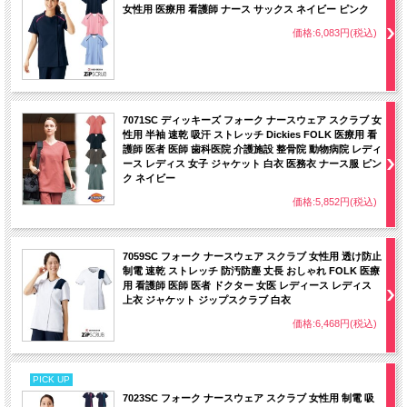
女性用 医療用 看護師 ナース サックス ネイビー ピンク
【着脱しやすいジップタイプ】
羽織るタイプは、かぶるタイプに比べて着脱がしやすく、メイクなどが付きにくい
価格:6,083円(税込)
のも特徴です。
【便利なループと小分けポケット】
便利なループ付きの右腰の小分けポケットは、サージカルテープやはさみなど小物
類の収納に。左腰にもポケット付き。 【タブレットサイズのポケット】
持ち運びに便利なタブレットが入るサイズの左右ポケット付き。
【折り返して着られる袖デザイン】
7071SC ディッキーズ フォーク ナースウェア スクラブ 女
袖口のインナーカラーが折り返した際のアクセントに。
性用 半袖 速乾 吸汗 ストレッチ Dickies FOLK 医療用 看
【２重仕様の左胸ポケット】
護師 医者 医師 歯科医院 介護施設 整骨院 動物病院 レディ
ペンや小物を分類して収納できる便利な2重仕様のポケット。
ース レディス 女子 ジャケット 白衣 医務衣 ナース服 ピン
ク ネイビー
価格:5,852円(税込)
7059SC フォーク ナースウェア スクラブ 女性用 透け防止
制電 速乾 ストレッチ 防汚防塵 丈長 おしゃれ FOLK 医療
用 看護師 医師 医者 ドクター 女医 レディース レディス
上衣 ジャケット ジップスクラブ 白衣
価格:6,468円(税込)
PICK UP
7023SC フォーク ナースウェア スクラブ 女性用 制電 吸