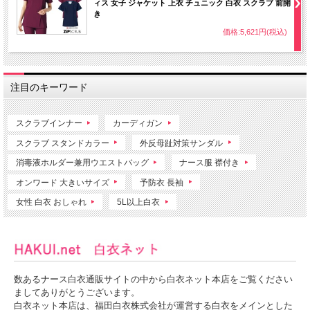
ィス 女子 ジャケット 上衣 チュニック 白衣 スクラブ 前開
き
価格:5,621円(税込)
注目のキーワード
スクラブインナー
カーディガン
スクラブ スタンドカラー
外反母趾対策サンダル
消毒液ホルダー兼用ウエストバッグ
ナース服 襟付き
オンワード 大きいサイズ
予防衣 長袖
女性 白衣 おしゃれ
5L以上白衣
数あるナース白衣通販サイトの中から白衣ネット本店をご覧ください
ましてありがとうございます。
白衣ネット本店は、福田白衣株式会社が運営する白衣をメインとした