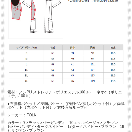
*コーディネイトにおすすめのパンツ
6014SC レディスパンツ
エレガントなラウンドネックが新鮮な、スレンダーシルエットでやわらかな印象の
ジップスクラブ。
二重の胸ポケットは内側はペン差し用に加工されているなど細やかなディティール
にもこだわりました。
タブレットも入るようになった大型の脇ポケット、便利な小分けポケットもテープ
やハサミなどの収納に便利です。
女性に嬉しい脱着楽楽のジップタイプなので、メイクや髪の毛の崩れも脱ぎ着の時
に気になりません。
素材のノンPUストレッチは伸縮性に優れているので着用感も優れています。
素材：ノンPU ストレッチ（ポリエステル100％） ネオα（ポリエ
ステル100％）
●右脇箱ポケット／左胸ポケット（内側ペン挿しポケット付）／両脇
ポケット（内ポケット付）／右後ろ脇ループ付
メーカー：FOLK
カラー：9ブラック×バーガンディ 10エクルベージュ×ブラウン
16バーガンディ×ダークネイビー 17ダークネイビー×ブラウン 18
ビリジアン×ブラウン