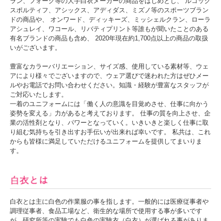
ラン、フォーク等の大手白衣メーカーの商品をはじめとし、 ルコック
スポルティフ、アシックス、アディダス、ミズノ等のスポーツブラン
ドの商品や、 オンワード、ディッキーズ、ミッシェルクラン、ローラ
アシュレイ、ワコール、リバティプリント等誰もが聞いたことのある
有名ブランドの商品も含め、 2020年現在約1,700点以上の商品の取扱
いがございます。
豊富なカラーバリエーション、サイズ感、使用している素材等、ウェ
アにより様々でございますので、ウェア選びで迷われた方はぜひメー
ルやお電話でお問い合わせください。知識・経験が豊富なスタッフが
ご対応いたします。
一着のユニフォームには「働く人の意識を目覚めさせ、仕事に向かう
姿勢を変える」力があると考えております。 仕事の質を向上させ、企
業の活性剤となり、パワーとなっていく。いきいきと楽しく仕事に取
り組む気持ちを引き出すお手伝いが出来れば幸いです。 私共は、これ
からも皆様に満足していただけるユニフォームを提供してまいりま
す。
白衣とは主に白色の作業服の事を指します。一般的には医療従事者や
調理従事者、食品工場など、衛生的な場所で使用する事が多いです
が、研究所等の実験でも白色の実験衣（白衣）が選ばれる事がありま