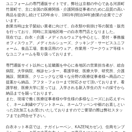
ユニフォームの専門通販サイトです。弊社は京都の中心である河原町
竹屋町で、主に全国の医療関係・介護関係従事者のために品質の高い
商品を提供し続けて120年余り、1901年(明治34年)創業の企業でござ
います。
創業当時は女子髪結い業者に向けて、白衣類や前掛け等の製造・販売
を行っており、同時に京滋地区唯一の白衣専門店となりました。
現在では、白衣・介護・メディカルウェアを中心とし、受付・事務服
オフィスウェア、メディカルシューズ、クッキング・サービスユニフ
ォーム、食品工場、飲食店用のウェア、作業用・ワークウェア等様々
なユニフォームを取り扱っております。
専門通販サイト以外にも近畿圏を中心に各地区の営業担当者が、総合
病院、大学病院、検診センター、看護学校、医療大学、研究所、介護
施設、開業医、クリニックなど様々な分野の医療従事者様へ商品のご
提案から納品、アフタ－フォローまで対応させて頂いております。看
護学校、医療大学に至っては、入学される新入学生の方々の採寸から
納品までを賜っております。
また、現場で働く医療従事者様や学生様の多様なニーズにお応えすべ
く、ネーム刺繍やプリントネーム、ネームワッペンや裾のお直しとい
った2次加工もお受けいたしておりますのでご要望の際は弊社スタッ
フまでお問合せ下さい。
白衣ネット本店では、ナガイレーベン、KAZEN(カゼン)、住商モンブ