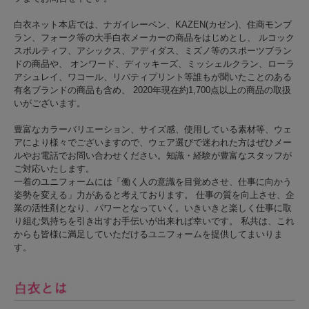
白衣ネット本店では、ナガイレーベン、KAZEN(カゼン)、住商モンブ
ラン、フォーク等の大手白衣メーカーの商品をはじめとし、 ルコック
スポルティフ、アシックス、アディダス、ミズノ等のスポーツブラン
ドの商品や、 オンワード、ディッキーズ、ミッシェルクラン、ローラ
アシュレイ、ワコール、リバティプリント等誰もが聞いたことのある
有名ブランドの商品も含め、 2020年現在約1,700点以上の商品の取扱
いがございます。
豊富なカラーバリエーション、サイズ感、使用している素材等、ウェ
アにより様々でございますので、ウェア選びで迷われた方はぜひメー
ルやお電話でお問い合わせください。知識・経験が豊富なスタッフが
ご対応いたします。
一着のユニフォームには「働く人の意識を目覚めさせ、仕事に向かう
姿勢を変える」力があると考えております。 仕事の質を向上させ、企
業の活性剤となり、パワーとなっていく。いきいきと楽しく仕事に取
り組む気持ちを引き出すお手伝いが出来れば幸いです。 私共は、これ
からも皆様に満足していただけるユニフォームを提供してまいりま
す。