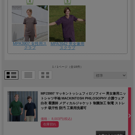
MPA3907 女性用ス
MPA3942 男女兼用
クラブ
スクラブ
1 / 1ページ
（全18件）
MPJ3997 マッキントッシュフィロソフィー 男女兼用ニッ
トシャツ半袖 MACKINTOSH PHILOSOPHY 介護ウェア
白衣 看護師 メディカルジャケット 制菌加工 制電 ストレ
ッチ 吸汗性 防汚 工業用洗濯可
価格： 8,003円(税込)
在庫切れ