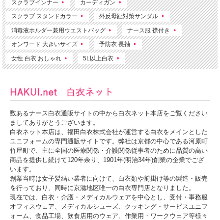
スクラブインナー
カーディガン
スクラブ スタンドカラー
外反母趾対策サンダル
消毒液ホルダー兼用ウエストバッグ
ナース服 襟付き
オンワード 大きいサイズ
予防衣 長袖
女性 白衣 おしゃれ
5L以上白衣
数あるナース白衣通販サイトの中から白衣ネット本店をご覧ください
ましてありがとうございます。
白衣ネット本店は、福田白衣株式会社が運営する白衣をメインとした
ユニフォームの専門通販サイトです。弊社は京都の中心である河原町
竹屋町で、主に全国の医療関係・介護関係従事者のために品質の高い
商品を提供し続けて120年余り、1901年(明治34年)創業の企業でござ
います。
創業当時は女子髪結い業者に向けて、白衣類や前掛け等の製造・販売
を行っており、同時に京滋地区唯一の白衣専門店となりました。
現在では、白衣・介護・メディカルウェアを中心とし、受付・事務服
オフィスウェア、メディカルシューズ、クッキング・サービスユニフ
ォーム、食品工場、飲食店用のウェア、作業用・ワークウェア等様々