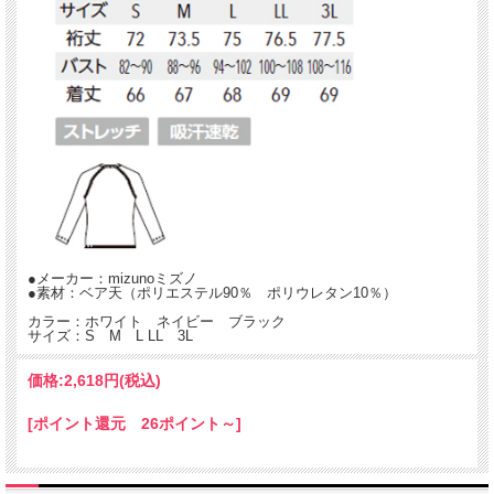
医療従事者のためのスクラブ専用インナー
襟ぐりをVネックにすることでスクラブからアンダーウェアを見えにくくし、すっ
●メーカー：mizunoミズノ
きりとした美しさを実現しました。
●素材：ベア天（ポリエステル90％ ポリウレタン10％）
通常のアンダーウェアとは違い、適度な着圧がありフィット感を高めることで、美
カラー：ホワイト ネイビー ブラック
しいボディラインに魅せます。
サイズ：S M L LL 3L
MIZUNO QUICKDRY PLUSが発汗時の衣服のべたつき感を軽減し、一年中さわや
かな着心地です。
価格:
2,618円
(税込)
※こちらの商品は直接肌にふれる衛生商品の為、返品不可となっております。
[ポイント還元 26ポイント～]
※フィット感が強いため、通常の着用サイズよりワンサイズ以上上の購入をおすす
めいたします。
*女性用はこちらです