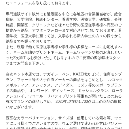
なユニフォームを取り扱っております。
専門通販サイト以外にも近畿圏を中心に各地区の営業担当者が、総合
病院、大学病院、検診センター、看護学校、医療大学、研究所、介護
施設、開業医、クリニックなど様々な分野の医療従事者様へ商品のご
提案から納品、アフタ－フォローまで対応させて頂いております。看
護学校、医療大学に至っては、入学される新入学生の方々の採寸から
納品までを賜っております。
また、現場で働く医療従事者様や学生様の多様なニーズにお応えすべ
く、ネーム刺繍やプリントネーム、ネームワッペンや裾のお直しとい
った2次加工もお受けいたしておりますのでご要望の際は弊社スタッ
フまでお問合せ下さい。
白衣ネット本店では、ナガイレーベン、KAZEN(カゼン)、住商モンブ
ラン、フォーク等の大手白衣メーカーの商品をはじめとし、 ルコック
スポルティフ、アシックス、アディダス、ミズノ等のスポーツブラン
ドの商品や、 オンワード、ディッキーズ、ミッシェルクラン、ローラ
アシュレイ、ワコール、リバティプリント等誰もが聞いたことのある
有名ブランドの商品も含め、 2020年現在約1,700点以上の商品の取扱
いがございます。
豊富なカラーバリエーション、サイズ感、使用している素材等、ウェ
アにより様々でございますので、ウェア選びで迷われた方はぜひメー
ルやお電話でお問い合わせください。知識・経験が豊富なスタッフが