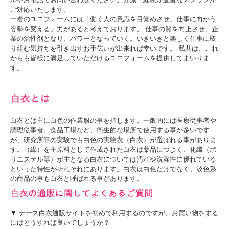
ご対応いたします。
一着のユニフォームには「働く人の意識を目覚めさせ、仕事に向かう
姿勢を変える」力があると考えております。 仕事の質を向上させ、企
業の活性剤となり、パワーとなっていく。いきいきと楽しく仕事に取
り組む気持ちを引き出すお手伝いが出来れば幸いです。 私共は、これ
からも皆様に満足していただけるユニフォームを提供してまいりま
す。
白衣とは主に白色の作業服の事を指します。一般的には医療従事者や
調理従事者、食品工場など、衛生的な場所で使用する事が多いです
が、研究所等の実験でも白色の実験衣（白衣）が選ばれる事がありま
す。（綿）を主原料として作成された白衣は薬品につよく、化繊（ポ
リエステル等）が主となる白衣については汚れや洗濯性に優れている
といった特性がそれぞれにあります。白衣は白色だけでなく、淡色系
の商品の事も白衣と呼ばれる事があります。
▼ ナース白衣通販サイトを初めて利用するのですが、お買い物をする
にはどうすれば良いでしょうか？