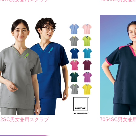
042SC男女兼用スクラブ
7054SC男女