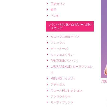
手術ガウン
帽子
その他
ブランド別で選ぶ白衣/ナース服/ナ
ースウェア
ルコックスポルティフ
アシックス
ディッキーズ
ミッシェルクラン
PANTONE(パントン)
LAURA ASHLEY ローラアシュレ
イ
MIZUNO（ミズノ）
7
アディダス
ワコールHIコレクション
アツロウタヤマ
リバティプリント