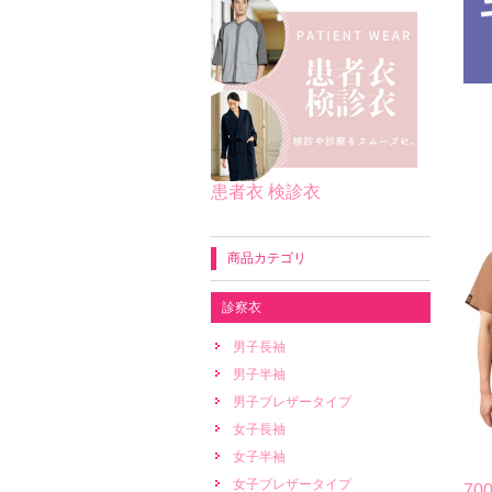
患者衣 検診衣
商品カテゴリ
診察衣
男子長袖
男子半袖
男子ブレザータイプ
女子長袖
女子半袖
女子ブレザータイプ
7