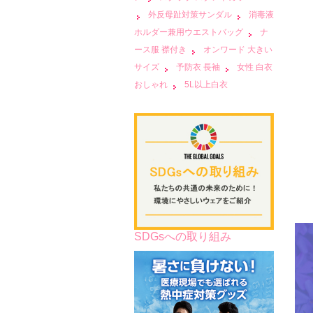
外反母趾対策サンダル
消毒液
ホルダー兼用ウエストバッグ
ナ
ース服 襟付き
オンワード 大きい
サイズ
予防衣 長袖
女性 白衣
おしゃれ
5L以上白衣
SDGsへの取り組み