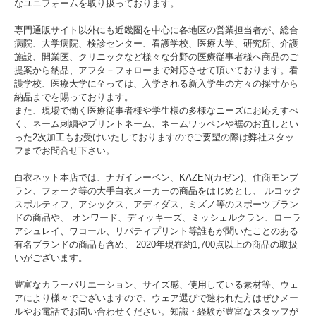
なユニフォームを取り扱っております。
専門通販サイト以外にも近畿圏を中心に各地区の営業担当者が、総合
病院、大学病院、検診センター、看護学校、医療大学、研究所、介護
施設、開業医、クリニックなど様々な分野の医療従事者様へ商品のご
提案から納品、アフタ－フォローまで対応させて頂いております。看
護学校、医療大学に至っては、入学される新入学生の方々の採寸から
納品までを賜っております。
また、現場で働く医療従事者様や学生様の多様なニーズにお応えすべ
く、ネーム刺繍やプリントネーム、ネームワッペンや裾のお直しとい
った2次加工もお受けいたしておりますのでご要望の際は弊社スタッ
フまでお問合せ下さい。
白衣ネット本店では、ナガイレーベン、KAZEN(カゼン)、住商モンブ
ラン、フォーク等の大手白衣メーカーの商品をはじめとし、 ルコック
スポルティフ、アシックス、アディダス、ミズノ等のスポーツブラン
ドの商品や、 オンワード、ディッキーズ、ミッシェルクラン、ローラ
アシュレイ、ワコール、リバティプリント等誰もが聞いたことのある
有名ブランドの商品も含め、 2020年現在約1,700点以上の商品の取扱
いがございます。
豊富なカラーバリエーション、サイズ感、使用している素材等、ウェ
アにより様々でございますので、ウェア選びで迷われた方はぜひメー
ルやお電話でお問い合わせください。知識・経験が豊富なスタッフが