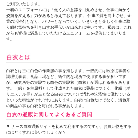
ご対応いたします。
一着のユニフォームには「働く人の意識を目覚めさせ、仕事に向かう
姿勢を変える」力があると考えております。 仕事の質を向上させ、企
業の活性剤となり、パワーとなっていく。いきいきと楽しく仕事に取
り組む気持ちを引き出すお手伝いが出来れば幸いです。 私共は、これ
からも皆様に満足していただけるユニフォームを提供してまいりま
す。
白衣とは主に白色の作業服の事を指します。一般的には医療従事者や
調理従事者、食品工場など、衛生的な場所で使用する事が多いです
が、研究所等の実験でも白色の実験衣（白衣）が選ばれる事がありま
す。（綿）を主原料として作成された白衣は薬品につよく、化繊（ポ
リエステル等）が主となる白衣については汚れや洗濯性に優れている
といった特性がそれぞれにあります。白衣は白色だけでなく、淡色系
の商品の事も白衣と呼ばれる事があります。
▼ ナース白衣通販サイトを初めて利用するのですが、お買い物をする
にはどうすれば良いでしょうか？