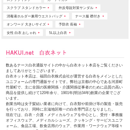
スクラブ スタンドカラー
外反母趾対策サンダル
消毒液ホルダー兼用ウエストバッグ
ナース服 襟付き
オンワード 大きいサイズ
予防衣 長袖
女性 白衣 おしゃれ
5L以上白衣
数あるナース白衣通販サイトの中から白衣ネット本店をご覧ください
ましてありがとうございます。
白衣ネット本店は、福田白衣株式会社が運営する白衣をメインとした
ユニフォームの専門通販サイトです。弊社は京都の中心である河原町
竹屋町で、主に全国の医療関係・介護関係従事者のために品質の高い
商品を提供し続けて120年余り、1901年(明治34年)創業の企業でござ
います。
創業当時は女子髪結い業者に向けて、白衣類や前掛け等の製造・販売
を行っており、同時に京滋地区唯一の白衣専門店となりました。
現在では、白衣・介護・メディカルウェアを中心とし、受付・事務服
オフィスウェア、メディカルシューズ、クッキング・サービスユニフ
ォーム、食品工場、飲食店用のウェア、作業用・ワークウェア等様々