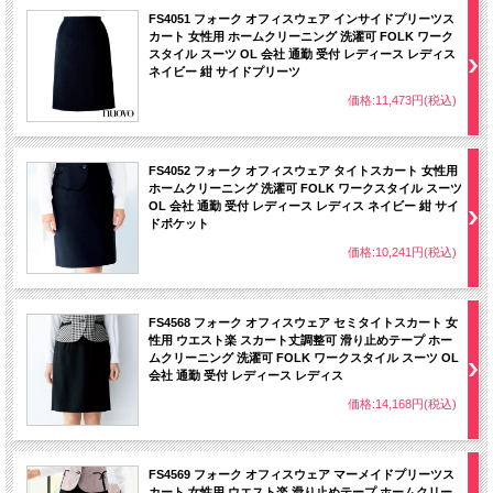
FS4051 フォーク オフィスウェア インサイドプリーツス
カート 女性用 ホームクリーニング 洗濯可 FOLK ワーク
スタイル スーツ OL 会社 通勤 受付 レディース レディス
ネイビー 紺 サイドプリーツ
価格:11,473円(税込)
FS4052 フォーク オフィスウェア タイトスカート 女性用
ホームクリーニング 洗濯可 FOLK ワークスタイル スーツ
OL 会社 通勤 受付 レディース レディス ネイビー 紺 サイ
ドポケット
価格:10,241円(税込)
FS4568 フォーク オフィスウェア セミタイトスカート 女
性用 ウエスト楽 スカート丈調整可 滑り止めテープ ホー
ムクリーニング 洗濯可 FOLK ワークスタイル スーツ OL
会社 通勤 受付 レディース レディス
価格:14,168円(税込)
一見シンプルに見える上質素材にWストライプの陰影が浮かぶ秀逸感。女性らしい
シルエット、ディテールで凛とした表情を見せてくれます。まるでスポーツウェア
を着ているような驚きの360゜ストレッチでお仕事服をアップデート！
FS4569 フォーク オフィスウェア マーメイドプリーツス
カート 女性用 ウエスト楽 滑り止めテープ ホームクリー