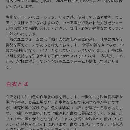
有名ブランドの商品も含め、 2020年現在約1,700点以上の商品の取扱
いがございます。
豊富なカラーバリエーション、サイズ感、使用している素材等、ウェ
アにより様々でございますので、ウェア選びで迷われた方はぜひメー
ルやお電話でお問い合わせください。知識・経験が豊富なスタッフが
ご対応いたします。
一着のユニフォームには「働く人の意識を目覚めさせ、仕事に向かう
姿勢を変える」力があると考えております。 仕事の質を向上させ、企
業の活性剤となり、パワーとなっていく。いきいきと楽しく仕事に取
り組む気持ちを引き出すお手伝いが出来れば幸いです。 私共は、これ
からも皆様に満足していただけるユニフォームを提供してまいりま
す。
白衣とは主に白色の作業服の事を指します。一般的には医療従事者や
調理従事者、食品工場など、衛生的な場所で使用する事が多いです
が、研究所等の実験でも白色の実験衣（白衣）が選ばれる事がありま
す。（綿）を主原料として作成された白衣は薬品につよく、化繊（ポ
リエステル等）が主となる白衣については汚れや洗濯性に優れている
といった特性がそれぞれにあります。白衣は白色だけでなく、淡色系
の商品の事も白衣と呼ばれる事があります。