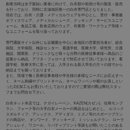
創業当時は女子髪結い業者に向けて、白衣類や前掛け等の製造・販売
を行っており、同時に京滋地区唯一の白衣専門店となりました。
現在では、白衣・介護・メディカルウェアを中心とし、受付・事務服
オフィスウェア、メディカルシューズ、クッキング・サービスユニフ
ォーム、食品工場、飲食店用のウェア、作業用・ワークウェア等様々
なユニフォームを取り扱っております。
専門通販サイト以外にも近畿圏を中心に各地区の営業担当者が、総合
病院、大学病院、検診センター、看護学校、医療大学、研究所、介護
施設、開業医、クリニックなど様々な分野の医療従事者様へ商品のご
提案から納品、アフタ－フォローまで対応させて頂いております。看
護学校、医療大学に至っては、入学される新入学生の方々の採寸から
納品までを賜っております。
また、現場で働く医療従事者様や学生様の多様なニーズにお応えすべ
く、ネーム刺繍やプリントネーム、ネームワッペンや裾のお直しとい
った2次加工もお受けいたしておりますのでご要望の際は弊社スタッ
フまでお問合せ下さい。
白衣ネット本店では、ナガイレーベン、KAZEN(カゼン)、住商モンブ
ラン、フォーク等の大手白衣メーカーの商品をはじめとし、 ルコック
スポルティフ、アシックス、アディダス、ミズノ等のスポーツブラン
ドの商品や、 オンワード、ディッキーズ、ミッシェルクラン、ローラ
アシュレイ、ワコール、リバティプリント等誰もが聞いたことのある