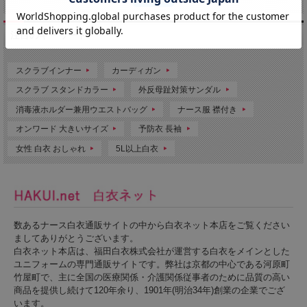
注目のキーワード
スクラブインナー
カーディガン
スクラブ スタンドカラー
外反母趾対策サンダル
消毒液ホルダー兼用ウエストバッグ
ナース服 襟付き
オンワード 大きいサイズ
予防衣 長袖
女性 白衣 おしゃれ
5L以上白衣
数あるナース白衣通販サイトの中から白衣ネット本店をご覧ください
ましてありがとうございます。
白衣ネット本店は、福田白衣株式会社が運営する白衣をメインとした
ユニフォームの専門通販サイトです。弊社は京都の中心である河原町
竹屋町で、主に全国の医療関係・介護関係従事者のために品質の高い
商品を提供し続けて120年余り、1901年(明治34年)創業の企業でござ
います。