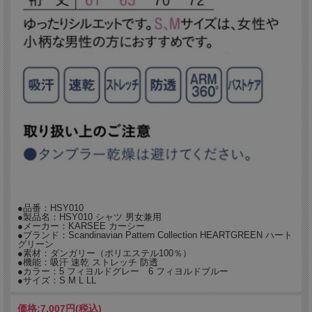
柔らかでシワになりにくい、ゆったりシルエットのダンガリーシャツ。
清潔感やきちんとした印象を与えるシャツを、カジュアルなダンガリー調素材で親
しみやすく。
お尻の隠れるミディアム丈。
●品番：HSY010
●製品名：HSY010 シャツ 男女兼用
●メーカー：KARSEE カーシー
●ブランド：Scandinavian Pattern Collection HEARTGREEN ハート
グリーン
●素材：ダンガリー（ポリエステル100％）
●機能：吸汗 速乾 ストレッチ 防透
●カラー：5 フィヨルドグレー 6 フィヨルドブルー
●サイズ：S M L LL
価格:
7,007円
(税込)