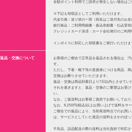
全額ポイント利用でご請求が発生しない場合はご
※下記も領収証としてご利用いただけます。
代金引換：送り状の一部（宛名はご送付先のお名
銀行振込：ご利用明細書・振込依頼書・払込受領
クレジットカード決済：カード会社発行のご利用
インボイスに対応した領収書をご発行いただけま
返品・交換について
お客様のご都合で正常品を返品される場合は、汚
す。
ただし、下着・靴下等の直接身につける商品、商
交換はお断りさせていただきます。
返品・交換は商品到着日より7日以内とさせてい
それを過ぎますと、返品・交換のご要望はお受け
い。
なお、ご返送料はお客様ご負担でお願いしており
なお、8,250円(税込)以上お買い上げで送料を
ご都合での返品により、当初発送時点でのお買い上
は、サービスとしていた規定の送料をさかのぼっ
不良品、誤品配送の際の送料は当社負担で対応さ