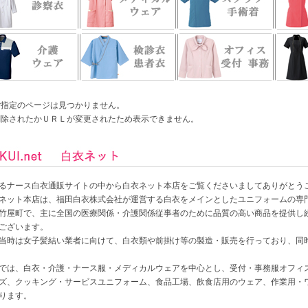
ご指定のページは見つかりません。
削除されたかＵＲＬが変更されたため表示できません。
るナース白衣通販サイトの中から白衣ネット本店をご覧くださいましてありがとう
ネット本店は、福田白衣株式会社が運営する白衣をメインとしたユニフォームの専
竹屋町で、主に全国の医療関係・介護関係従事者のために品質の高い商品を提供し続けて
ございます。
当時は女子髪結い業者に向けて、白衣類や前掛け等の製造・販売を行っており、同時に
では、白衣・介護・ナース服・メディカルウェアを中心とし、受付・事務服オフィ
ズ、クッキング・サービスユニフォーム、食品工場、飲食店用のウェア、作業用・
ります。