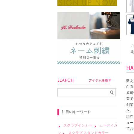
数あ
白衣
原町
業で
創業
た。
注目のキーワード
現在
ュー
スクラブインナー
カーディガ
てお
ン
スクラブ スタンドカラー