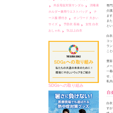
外反母趾対策サンダル
消毒液
専門
介護
ホルダー兼用ウエストバッグ
ナ
ます
ース服 襟付き
オンワード 大きい
また
サイズ
予防衣 長袖
女性 白衣
とい
おしゃれ
5L以上白衣
白衣
コッ
ラン
こと
豊富
メー
一着
せ、
私共
SDGsへの取り組み
白衣
すが