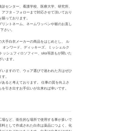
検診センター、看護学校、医療大学、研究所、
、アフタ－フォローまで対応させて頂いており
を賜っております。
プリントネーム、ネームワッペンや裾のお直し
せ下さい。
の大手白衣メーカーの商品をはじめとし、 ル
 オンワード、ディッキーズ、ミッシェルク
トッシュフィロソフィー、uka等誰もが聞いた
ございます。
ざいますので、ウェア選びで迷われた方はぜひ
ます。
あると考えております。 仕事の質を向上さ
ちを引き出すお手伝いが出来れば幸いです。
工場など、衛生的な場所で使用する事が多いで
原料として作成された白衣は薬品につよく、化