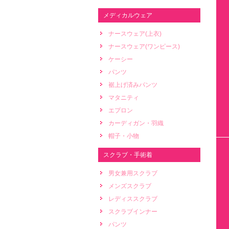
メディカルウェア
ナースウェア(上衣)
ナースウェア(ワンピース)
ケーシー
パンツ
裾上げ済みパンツ
マタニティ
エプロン
カーディガン・羽織
帽子・小物
スクラブ・手術着
男女兼用スクラブ
メンズスクラブ
レディススクラブ
スクラブインナー
パンツ