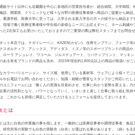
通販サイト以外にも近畿圏を中心に各地区の営業担当者が、総合病院、大学病院、
施設、開業医、クリニックなど様々な分野の医療従事者様へ商品のご提案から納品
。看護学校、医療大学に至っては、入学される新入学生の方々の採寸から納品まで
、現場で働く医療従事者様や学生様の多様なニーズにお応えすべく、ネーム刺繍や
った2次加工もお受けいたしておりますのでご要望の際は弊社スタッフまでお問合
ネット本店では、ナガイレーベン、KAZEN(カゼン)、住商モンブラン、フォーク等
クスポルティフ、アシックス、アディダス、ミズノ等のスポーツブランドの商品や、
、ローラ アシュレイ、ワコール、ジルスチュアート、リバティプリント、マッキン
のある有名ブランドの商品も含め、 2023年現在約1,800点以上の商品の取扱いが
なカラーバリエーション、サイズ感、使用している素材等、ウェアにより様々でご
ルやお電話でお問い合わせください。知識・経験が豊富なスタッフがご対応いたし
のユニフォームには「働く人の意識を目覚めさせ、仕事に向かう姿勢を変える」力が
企業の活性剤となり、パワーとなっていく。いきいきと楽しく仕事に取り組む気持
は、これからも皆様に満足していただけるユニフォームを提供してまいります。
とは主に白色の作業服の事を指します。一般的には医療従事者や調理従事者、食品
、研究所等の実験でも白色の実験衣（白衣）が選ばれる事があります。（綿）を主