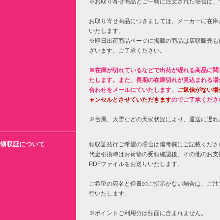
※お取り寄せ商品とご一緒に注文された場合は、
お取り寄せ商品につきましては、メーカーに在庫
いたします。
※即日出荷商品ページに掲載の商品は店頭販売も
ざいます。ご了承ください。
※在庫が切れているなどで出荷が遅れる商品に関
たします。また、長期の在庫切れが見込まれる場
合わせをメールにていたします。
ご返信がない場
ャンセルとさせていただきます
のでご了承くださ
※台風、大雪などの天候状況により、運送に遅れ
領収証について
領収証発行ご希望の場合は備考欄にご記載くださ
代金引換時はお荷物の受領確認後、その他のお支
PDFファイルをお送りいたします。
ご希望の宛名と但書のご指示がない場合は、ご注
行いたします。
※ポイントご利用分は額面に含まれません。