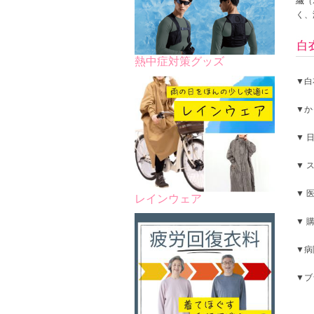
繊（
く、
熱中症対策グッズ
▼白
▼か
▼ 
▼ 
▼ 
レインウェア
▼ 
▼病
▼ブ