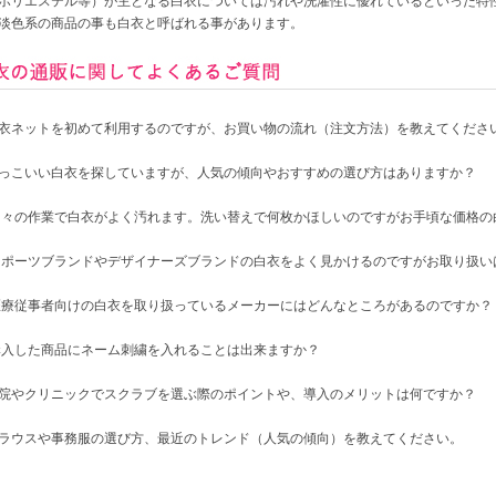
ポリエステル等）が主となる白衣については汚れや洗濯性に優れているといった特
淡色系の商品の事も白衣と呼ばれる事があります。
衣ネットを初めて利用するのですが、お買い物の流れ（注文方法）を教えてくださ
っこいい白衣を探していますが、人気の傾向やおすすめの選び方はありますか？
日々の作業で白衣がよく汚れます。洗い替えで何枚かほしいのですがお手頃な価格の
スポーツブランドやデザイナーズブランドの白衣をよく見かけるのですがお取り扱い
医療従事者向けの白衣を取り扱っているメーカーにはどんなところがあるのですか？
購入した商品にネーム刺繍を入れることは出来ますか？
院やクリニックでスクラブを選ぶ際のポイントや、導入のメリットは何ですか？
ラウスや事務服の選び方、最近のトレンド（人気の傾向）を教えてください。