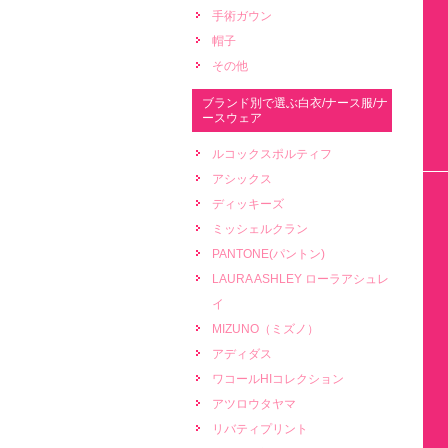
手術ガウン
帽子
その他
ブランド別で選ぶ白衣/ナース服/ナ
ースウェア
ルコックスポルティフ
アシックス
ディッキーズ
ミッシェルクラン
PANTONE(パントン)
LAURA ASHLEY ローラアシュレ
イ
MIZUNO（ミズノ）
アディダス
ワコールHIコレクション
アツロウタヤマ
リバティプリント