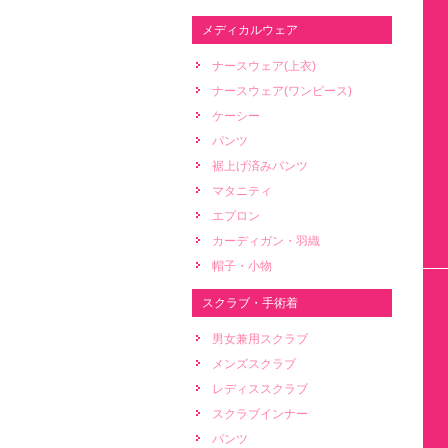
メディカルウェア
ナースウェア(上衣)
ナースウェア(ワンピース)
ケーシー
パンツ
裾上げ済みパンツ
マタニティ
エプロン
カーディガン・羽織
帽子・小物
スクラブ・手術着
男女兼用スクラブ
メンズスクラブ
レディススクラブ
スクラブインナー
パンツ