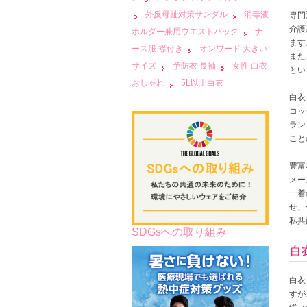
外反母趾対策サンダル
消毒液
専門
介護
ホルダー兼用ウエストバッグ
ナ
ます
ース服 襟付き
オンワード 大きい
また
サイズ
予防衣 長袖
女性 白衣
とい
おしゃれ
5L以上白衣
白衣
コッ
ラン
こと
豊富
メー
一着
せ、
私共
SDGsへの取り組み
白衣
すが