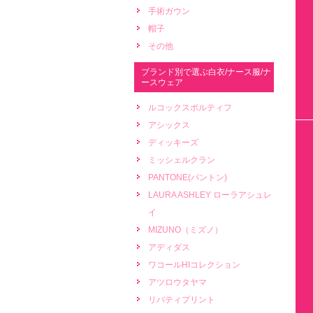
手術ガウン
帽子
その他
ブランド別で選ぶ白衣/ナース服/ナ
ースウェア
ルコックスポルティフ
アシックス
ディッキーズ
ミッシェルクラン
PANTONE(パントン)
LAURA ASHLEY ローラアシュレ
イ
MIZUNO（ミズノ）
アディダス
ワコールHIコレクション
アツロウタヤマ
リバティプリント