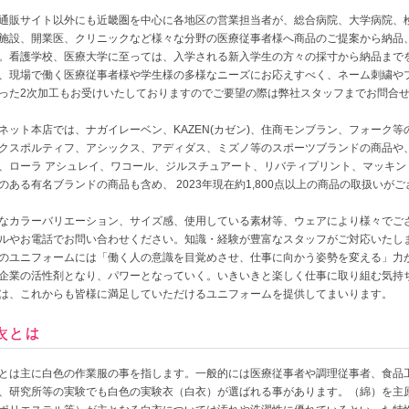
通販サイト以外にも近畿圏を中心に各地区の営業担当者が、総合病院、大学病院、
施設、開業医、クリニックなど様々な分野の医療従事者様へ商品のご提案から納品
。看護学校、医療大学に至っては、入学される新入学生の方々の採寸から納品まで
、現場で働く医療従事者様や学生様の多様なニーズにお応えすべく、ネーム刺繍や
った2次加工もお受けいたしておりますのでご要望の際は弊社スタッフまでお問合
ネット本店では、ナガイレーベン、KAZEN(カゼン)、住商モンブラン、フォーク等
クスポルティフ、アシックス、アディダス、ミズノ等のスポーツブランドの商品や、
、ローラ アシュレイ、ワコール、ジルスチュアート、リバティプリント、マッキン
のある有名ブランドの商品も含め、 2023年現在約1,800点以上の商品の取扱いが
なカラーバリエーション、サイズ感、使用している素材等、ウェアにより様々でご
ルやお電話でお問い合わせください。知識・経験が豊富なスタッフがご対応いたし
のユニフォームには「働く人の意識を目覚めさせ、仕事に向かう姿勢を変える」力が
企業の活性剤となり、パワーとなっていく。いきいきと楽しく仕事に取り組む気持
は、これからも皆様に満足していただけるユニフォームを提供してまいります。
とは主に白色の作業服の事を指します。一般的には医療従事者や調理従事者、食品
、研究所等の実験でも白色の実験衣（白衣）が選ばれる事があります。（綿）を主