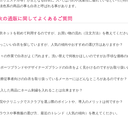
ポリエステル等）が主となる白衣については汚れや洗濯性に優れているといった特
淡色系の商品の事も白衣と呼ばれる事があります。
衣ネットを初めて利用するのですが、お買い物の流れ（注文方法）を教えてくださ
っこいい白衣を探していますが、人気の傾向やおすすめの選び方はありますか？
日々の作業で白衣がよく汚れます。洗い替えで何枚かほしいのですがお手頃な価格の
スポーツブランドやデザイナーズブランドの白衣をよく見かけるのですがお取り扱い
医療従事者向けの白衣を取り扱っているメーカーにはどんなところがあるのですか？
購入した商品にネーム刺繍を入れることは出来ますか？
院やクリニックでスクラブを選ぶ際のポイントや、導入のメリットは何ですか？
ラウスや事務服の選び方、最近のトレンド（人気の傾向）を教えてください。