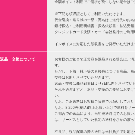
全額ポイント利用でご請求が発生しない場合はご
※下記も領収証としてご利用いただけます。
代金引換：送り状の一部（宛名はご送付先のお名
銀行振込：ご利用明細書・振込依頼書・払込受領
クレジットカード決済：カード会社発行のご利用
インボイスに対応した領収書をご発行いただけま
返品・交換について
お客様のご都合で正常品を返品される場合は、汚
す。
ただし、下着・靴下等の直接身につける商品、商
交換はお断りさせていただきます。
返品・交換は商品到着日より7日以内とさせてい
それを過ぎますと、返品・交換のご要望はお受け
い。
なお、ご返送料はお客様ご負担でお願いしており
なお、8,250円(税込)以上お買い上げで送料を
ご都合での返品により、当初発送時点でのお買い上
は、サービスとしていた規定の送料をさかのぼっ
不良品、誤品配送の際の送料は当社負担で対応さ