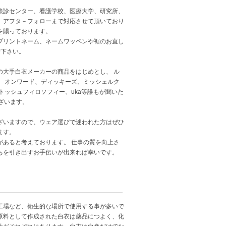
検診センター、看護学校、医療大学、研究所、
、アフタ－フォローまで対応させて頂いており
を賜っております。
プリントネーム、ネームワッペンや裾のお直し
せ下さい。
の大手白衣メーカーの商品をはじめとし、 ル
 オンワード、ディッキーズ、ミッシェルク
トッシュフィロソフィー、uka等誰もが聞いた
ございます。
ざいますので、ウェア選びで迷われた方はぜひ
ます。
あると考えております。 仕事の質を向上さ
ちを引き出すお手伝いが出来れば幸いです。
工場など、衛生的な場所で使用する事が多いで
原料として作成された白衣は薬品につよく、化