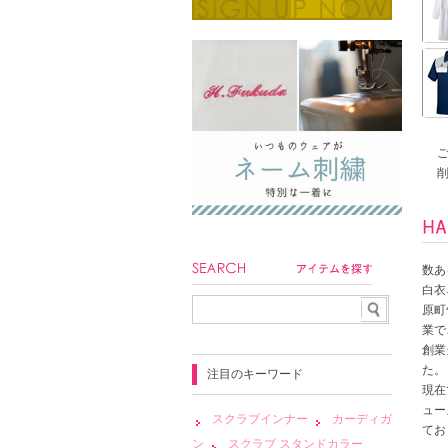
数あ
白衣
原町
業で
創業
た。
注目のキーワード
現在
ュー
スクラブインナー
カーディガ
てお
ン
スクラブ スタンドカラー