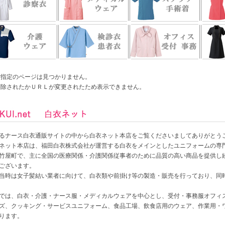
ご指定のページは見つかりません。
削除されたかＵＲＬが変更されたため表示できません。
るナース白衣通販サイトの中から白衣ネット本店をご覧くださいましてありがとう
ネット本店は、福田白衣株式会社が運営する白衣をメインとしたユニフォームの専
竹屋町で、主に全国の医療関係・介護関係従事者のために品質の高い商品を提供し続けて
ございます。
当時は女子髪結い業者に向けて、白衣類や前掛け等の製造・販売を行っており、同時に
では、白衣・介護・ナース服・メディカルウェアを中心とし、受付・事務服オフィ
ズ、クッキング・サービスユニフォーム、食品工場、飲食店用のウェア、作業用・
ります。