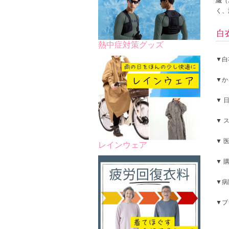
繊（
く、
熱中症対策グッズ
▼白
▼か
▼ 
▼ 
▼ 
レインウェア
▼ 
▼病
▼ブ