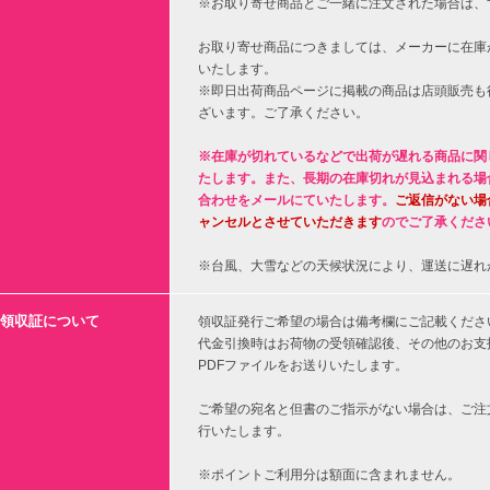
※お取り寄せ商品とご一緒に注文された場合は、
お取り寄せ商品につきましては、メーカーに在庫
いたします。
※即日出荷商品ページに掲載の商品は店頭販売も
ざいます。ご了承ください。
※在庫が切れているなどで出荷が遅れる商品に関
たします。また、長期の在庫切れが見込まれる場
合わせをメールにていたします。
ご返信がない場
ャンセルとさせていただきます
のでご了承くださ
※台風、大雪などの天候状況により、運送に遅れ
領収証について
領収証発行ご希望の場合は備考欄にご記載くださ
代金引換時はお荷物の受領確認後、その他のお支
PDFファイルをお送りいたします。
ご希望の宛名と但書のご指示がない場合は、ご注
行いたします。
※ポイントご利用分は額面に含まれません。