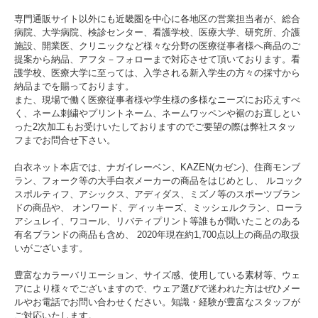
専門通販サイト以外にも近畿圏を中心に各地区の営業担当者が、総合
病院、大学病院、検診センター、看護学校、医療大学、研究所、介護
施設、開業医、クリニックなど様々な分野の医療従事者様へ商品のご
提案から納品、アフタ－フォローまで対応させて頂いております。看
護学校、医療大学に至っては、入学される新入学生の方々の採寸から
納品までを賜っております。
また、現場で働く医療従事者様や学生様の多様なニーズにお応えすべ
く、ネーム刺繍やプリントネーム、ネームワッペンや裾のお直しとい
った2次加工もお受けいたしておりますのでご要望の際は弊社スタッ
フまでお問合せ下さい。
白衣ネット本店では、ナガイレーベン、KAZEN(カゼン)、住商モンブ
ラン、フォーク等の大手白衣メーカーの商品をはじめとし、 ルコック
スポルティフ、アシックス、アディダス、ミズノ等のスポーツブラン
ドの商品や、 オンワード、ディッキーズ、ミッシェルクラン、ローラ
アシュレイ、ワコール、リバティプリント等誰もが聞いたことのある
有名ブランドの商品も含め、 2020年現在約1,700点以上の商品の取扱
いがございます。
豊富なカラーバリエーション、サイズ感、使用している素材等、ウェ
アにより様々でございますので、ウェア選びで迷われた方はぜひメー
ルやお電話でお問い合わせください。知識・経験が豊富なスタッフが
ご対応いたします。