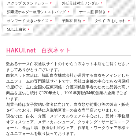
スクラブ スタンドカラー
外反母趾対策サンダル
消毒液ホルダー兼用ウエストバッグ
ナース服 襟付き
オンワード 大きいサイズ
予防衣 長袖
女性 白衣 おしゃれ
5L以上白衣
数あるナース白衣通販サイトの中から白衣ネット本店をご覧ください
ましてありがとうございます。
白衣ネット本店は、福田白衣株式会社が運営する白衣をメインとした
ユニフォームの専門通販サイトです。弊社は京都の中心である河原町
竹屋町で、主に全国の医療関係・介護関係従事者のために品質の高い
商品を提供し続けて120年余り、1901年(明治34年)創業の企業でござ
います。
創業当時は女子髪結い業者に向けて、白衣類や前掛け等の製造・販売
を行っており、同時に京滋地区唯一の白衣専門店となりました。
現在では、白衣・介護・メディカルウェアを中心とし、受付・事務服
オフィスウェア、メディカルシューズ、クッキング・サービスユニフ
ォーム、食品工場、飲食店用のウェア、作業用・ワークウェア等様々
なユニフォームを取り扱っております。