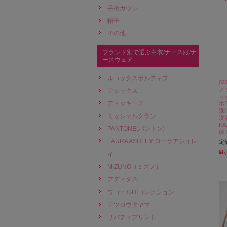
手術ガウン
帽子
その他
ブランド別で選ぶ白衣/ナース服/ナ
ースウェア
ルコックスポルティフ
0
ス
アシックス
ッ
ディッキーズ
ホ
護
ミッシェルクラン
洗
K
PANTONE(パントン)
服
LAURA ASHLEY ローラアシュレ
定
¥6
イ
MIZUNO（ミズノ）
アディダス
ワコールHIコレクション
アツロウタヤマ
リバティプリント