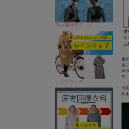
熱中症対策グッズ
素材
柔ら
異形
す。
レインウェア
比翼
動体