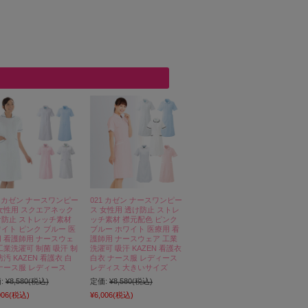
0 カゼン ナースワンピー
021 カゼン ナースワンピー
女性用 スクエアネック
ス 女性用 透け防止 ストレ
け防止 ストレッチ素材
ッチ素材 襟元配色 ピンク
イト ピンク ブルー 医
ブルー ホワイト 医療用 看
 看護師用 ナースウェ
護師用 ナースウェア 工業
工業洗濯可 制菌 吸汗 制
洗濯可 吸汗 KAZEN 看護衣
防汚 KAZEN 看護衣 白
白衣 ナース服 レディース
ナース服 レディース
レディス 大きいサイズ
:
¥8,580
(税込)
定価:
¥8,580
(税込)
006
(税込)
¥6,006
(税込)