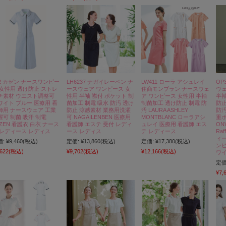
22 カゼン ナースワンピー
LH6237 ナガイレーベン ナ
LW411 ローラ アシュレイ
OP
 女性用 透け防止 ストレ
ースウェア ワンピース 女
住商モンブラン ナースウェ
ウェ
チ素材 ウエスト調整可
性用 半袖 襟付 ポケット 制
ア ワンピース 女性用 半袖
半袖
ワイト ブルー 医療用 看
菌加工 制電 吸水 防汚 透け
制菌加工 透け防止 制電 防
防止
師用 ナースウェア 工業
防止 涼感素材 業務用洗濯
汚 LAURA ASHLEY
防汚
濯可 制菌 吸汗 制電
可 NAGAILENBEN 医療用
MONTBLANC ローラアシ
重
AZEN 看護衣 白衣 ナース
看護師 エステ 受付 レディ
ュレイ 医療用 看護師 エス
ON
 レディース レディス
ース レディス
テ レディース
Ra
ィー
価:
¥9,460
(税込)
定価:
¥13,860
(税込)
定価:
¥17,380
(税込)
ンピ
,622
(税込)
¥9,702
(税込)
¥12,166
(税込)
ワ
定価
¥7,