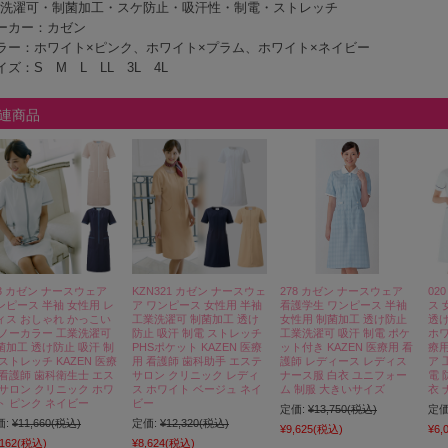
洗濯可・制菌加工・スケ防止・吸汗性・制電・ストレッチ
ーカー：カゼン
ラー：ホワイト×ピンク、ホワイト×プラム、ホワイト×ネイビー
イズ：S M L LL 3L 4L
連商品
83 カゼン ナースウェア
KZN321 カゼン ナースウェ
278 カゼン ナースウェア
02
ンピース 半袖 女性用 レ
ア ワンピース 女性用 半袖
看護学生 ワンピース 半袖
ス 
ィス おしゃれ かっこい
工業洗濯可 制菌加工 透け
女性用 制菌加工 透け防止
透
 ノーカラー 工業洗濯可
防止 吸汗 制電 ストレッチ
工業洗濯可 吸汗 制電 ポケ
ホワ
菌加工 透け防止 吸汗 制
PHSポケット KAZEN 医療
ット付き KAZEN 医療用 看
療用
 ストレッチ KAZEN 医療
用 看護師 歯科助手 エステ
護師 レディース レディス
ア 
 看護師 歯科衛生士 エス
サロン クリニック レディ
ナース服 白衣 ユニフォー
電 
 サロン クリニック ホワ
ス ホワイト ベージュ ネイ
ム 制服 大きいサイズ
衣 
ト ピンク ネイビー
ビー
定価:
¥13,750
(税込)
定価
価:
¥11,660
(税込)
定価:
¥12,320
(税込)
¥9,625
(税込)
¥6,
,162
(税込)
¥8,624
(税込)