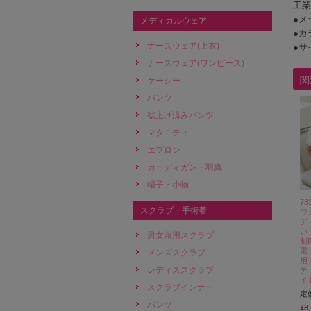
工業
●メ
メディカルウェア
●カ
ナースウェア(上衣)
●サ
ナースウェア(ワンピース)
関
ケーシー
パンツ
裾上げ済みパンツ
マタニティ
エプロン
カーディガン・羽織
帽子・小物
7
スクラブ・手術着
ワ
デ
い
男女兼用スクラブ
制
電
メンズスクラブ
用
レディススクラブ
テ
イ
スクラブインナー
定
パンツ
¥8