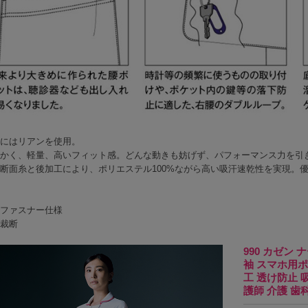
にはリアンを使用。
かく、軽量、高いフィット感。どんな動きも妨げず、パフォーマンス力を引
断面糸と後加工により、ポリエステル100%ながら高い吸汗速乾性を実現。
ファスナー仕様
裁断
990 カゼン
袖 スマホ用ポ
工 透け防止 吸
護師 介護 歯