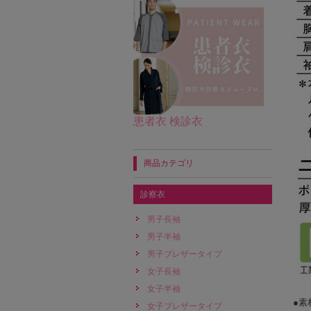
患者衣 検診衣
商品カテゴリ
診察衣
男子長袖
男子半袖
男子ブレザータイプ
女子長袖
女子半袖
●素
女子ブレザータイプ