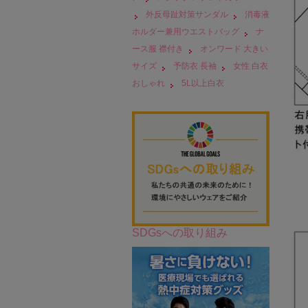
外反母趾対策サンダル
消毒液
ホルダー兼用ウエストバッグ
ナ
ース服 襟付き
オンワード 大きい
サイズ
予防衣 長袖
女性 白衣
おしゃれ
5L以上白衣
SDGsへの取り組み