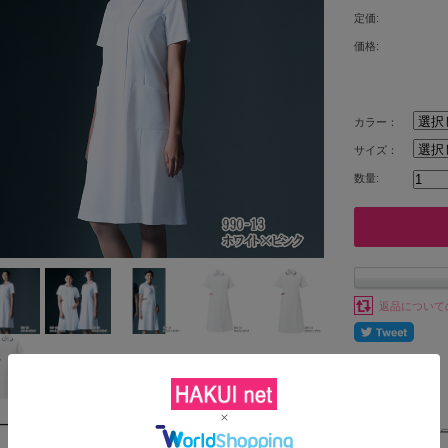
定価:
価格:
カラー：
サイズ：
数量:
返品について