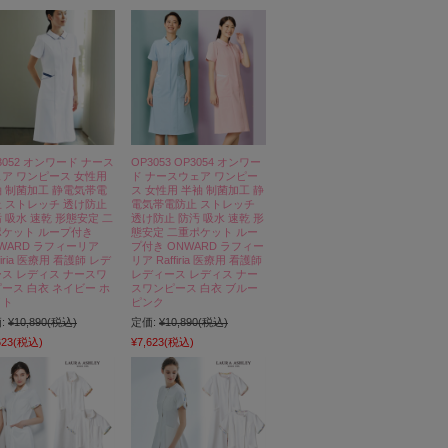
3052 オンワード ナース
OP3053 OP3054 オンワー
ア ワンピース 女性用
ド ナースウェア ワンピー
 制菌加工 静電気帯電
ス 女性用 半袖 制菌加工 静
 ストレッチ 透け防止
電気帯電防止 ストレッチ
 吸水 速乾 形態安定 二
透け防止 防汚 吸水 速乾 形
ポケット ループ付き
態安定 二重ポケット ルー
WARD ラフィーリア
プ付き ONWARD ラフィー
ffiria 医療用 看護師 レデ
リア Raffiria 医療用 看護師
ス レディス ナースワ
レディース レディス ナー
ース 白衣 ネイビー ホ
スワンピース 白衣 ブルー
イト
ピンク
:
¥10,890
(税込)
定価:
¥10,890
(税込)
623
(税込)
¥7,623
(税込)