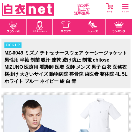
8250円
以上で
送料無料
PICK UP
MZ-0049 ミズノ チトセ ナースウェア ケーシージャケット
男性用 半袖 制菌 吸汗 速乾 透け防止 制電 chitose
MIZUNO 医療用 看護師 医者 医師 メンズ 男子 白衣 医務衣
横掛け 大きいサイズ 動物病院 整骨院 歯医者 整体院 4L 5L
ホワイト ブルー ネイビー 紺 白 青