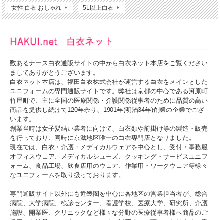
女性 白衣 おしゃれ
5L以上白衣
中ポケット付き：ダブルポケット仕様、携帯品の仕分けに便利です。
ウエストループ：右脇には、ボタンで留めるウエストループ付き。
PHSポケット：PHS専用に作られた伸縮性のあるメッシュポケット。PHSが入れや
すく落ちにくい安心設計です。
数あるナース白衣通販サイトの中から白衣ネット本店をご覧ください
ましてありがとうございます。
白衣ネット本店は、福田白衣株式会社が運営する白衣をメインとした
ユニフォームの専門通販サイトです。弊社は京都の中心である河原町
竹屋町で、主に全国の医療関係・介護関係従事者のために品質の高い
商品を提供し続けて120年余り、1901年(明治34年)創業の企業でござ
います。
創業当時は女子髪結い業者に向けて、白衣類や前掛け等の製造・販売
を行っており、同時に京滋地区唯一の白衣専門店となりました。
現在では、白衣・介護・メディカルウェアを中心とし、受付・事務服
オフィスウェア、メディカルシューズ、クッキング・サービスユニフ
ォーム、食品工場、飲食店用のウェア、作業用・ワークウェア等様々
なユニフォームを取り扱っております。
専門通販サイト以外にも近畿圏を中心に各地区の営業担当者が、総合
病院、大学病院、検診センター、看護学校、医療大学、研究所、介護
施設、開業医、クリニックなど様々な分野の医療従事者様へ商品のご