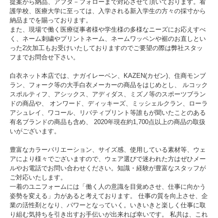
提案から納品、アフタ－フォローまで対応させて頂いております。看
護学校、医療大学に至っては、入学される新入学生の方々の採寸から
納品までを賜っております。
また、現場で働く医療従事者様や学生様の多様なニーズにお応えすべ
く、ネーム刺繍やプリントネーム、ネームワッペンや裾のお直しとい
また、人間を科学して開発されたミズノ独自のDynamotionFit(ダイナモーションフ
った2次加工もお受けいたしておりますのでご要望の際は弊社スタッ
ィット)は解剖学や、3DCGを使ったトップアスリートの動作解析を基に、運動時
の動きやすさを追及したウェア構造です。動的機能裁断や、機能素材選定により、
フまでお問合せ下さい。
ウェアの引きつれや圧迫感を軽減し、運動中のフィット感を高めることでパフォー
マンスを向上させます。着脱のしやすさや着心地、動きやすさも抜群です。
白衣ネット本店では、ナガイレーベン、KAZEN(カゼン)、住商モンブ
ラン、フォーク等の大手白衣メーカーの商品をはじめとし、 ルコック
素材にはポリエステル100%で風合いが柔らかく、着心地の良いトリコットを使
スポルティフ、アシックス、アディダス、ミズノ等のスポーツブラン
用。 シワになりにくいので、一日中美しいシルエットをしっかりキープ。洗濯後
もイージーケアですぐに着られます。また、透け防止機能もあるので安心です。
ドの商品や、 オンワード、ディッキーズ、ミッシェルクラン、ローラ
アシュレイ、ワコール、リバティプリント等誰もが聞いたことのある
有名ブランドの商品も含め、 2020年現在約1,700点以上の商品の取扱
いがございます。
豊富なカラーバリエーション、サイズ感、使用している素材等、ウェ
アにより様々でございますので、ウェア選びで迷われた方はぜひメー
ルやお電話でお問い合わせください。知識・経験が豊富なスタッフが
ご対応いたします。
一着のユニフォームには「働く人の意識を目覚めさせ、仕事に向かう
姿勢を変える」力があると考えております。 仕事の質を向上させ、企
業の活性剤となり、パワーとなっていく。いきいきと楽しく仕事に取
り組む気持ちを引き出すお手伝いが出来れば幸いです。 私共は、これ