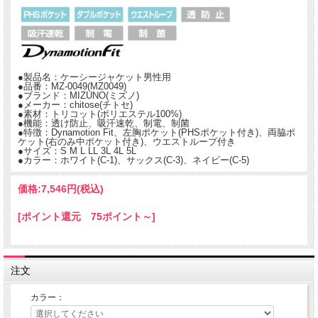
●製品名：ケーシージャケット男性用
●品番：MZ-0049(MZ0049)
●ブランド：MIZUNO(ミズノ)
●メーカー：chitose(チトセ)
●素材：トリコット(ポリエステル100%)
●機能：透け防止、吸汗速乾、制電、制菌
●特徴：Dynamotion Fit、左胸ポケット(PHSポケット付き)、両脇ポ
ケット(右のみ中ポケット付き)、ウエストループ付き
●サイズ：S M L LL 3L 4L 5L
●カラー：ホワイト(C-1)、サックス(C-3)、ネイビー(C-5)
価格:
7,546円
(税込)
[ポイント還元 75ポイント～]
注文
カラー：