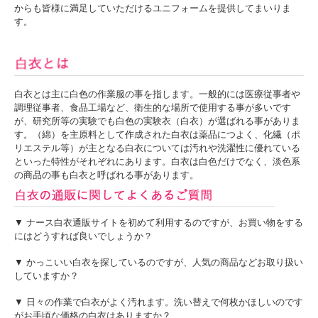
からも皆様に満足していただけるユニフォームを提供してまいりま
す。
白衣とは主に白色の作業服の事を指します。一般的には医療従事者や
調理従事者、食品工場など、衛生的な場所で使用する事が多いです
が、研究所等の実験でも白色の実験衣（白衣）が選ばれる事がありま
す。（綿）を主原料として作成された白衣は薬品につよく、化繊（ポ
リエステル等）が主となる白衣については汚れや洗濯性に優れている
といった特性がそれぞれにあります。白衣は白色だけでなく、淡色系
の商品の事も白衣と呼ばれる事があります。
*同じデザインの女性用ケーシージャケット
○
MZ-0048 ケーシージャケット レディス
▼ ナース白衣通販サイトを初めて利用するのですが、お買い物をする
にはどうすれば良いでしょうか？
*同じ素材を使ったシンプルデザインの男女兼用タイプのケーシージャケット
○
MZ-0069 ケーシージャケット 男女兼用
▼ かっこいい白衣を探しているのですが、人気の商品などお取り扱い
していますか？
*その他の男性用ケーシージャケットも多数取り揃えております
○
男性用ケーシー特集
▼ 日々の作業で白衣がよく汚れます。洗い替えで何枚かほしいのです
がお手頃な価格の白衣はありますか？