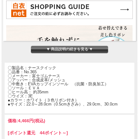
▼ 商品説明の続きを見る ▼
〇製品名：ナースクイック
〇品番：No.365
〇メーカー：富士ゴムナース
〇アッパー：合成皮革/メッシュ
〇中敷き：EVAカップインソール （抗菌・防臭加工）
〇ソール：ＥＶＡ
〇ヒール高： 約35mm
〇ウイズ：3E
●カラー：ホワイト（３色リボン付き）
●サイズ：22.0～28.0cm（0.5cmきざみ）、29.0cm、30.0cm
価格:
4,466円
(税込)
[ポイント還元 44ポイント～]