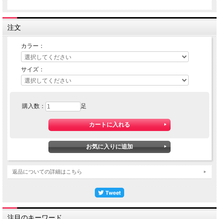
注文
履くことに気を取られない。
それが現場で一番の快適さ
カラー：
ナースコール、急患、突発的な処置など…
日勤・夜勤で1日何度も履き替える環境でも
サイズ：
素早く対応できます。
購入数：
足
返品についての詳細はこちら
注目のキーワード