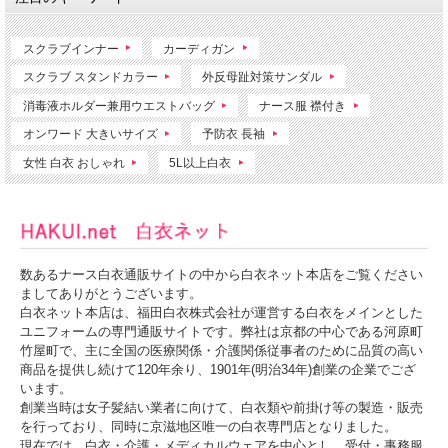
スクラブインナー
カーディガン
スクラブ スタンドカラー
外反母趾対策サンダル
消毒液ホルダー兼用ウエストバッグ
ナース服 襟付き
オンワード 大きいサイズ
予防衣 長袖
女性 白衣 おしゃれ
5L以上白衣
数あるナース白衣通販サイトの中から白衣ネット本店をご覧ください
ましてありがとうございます。
白衣ネット本店は、福田白衣株式会社が運営する白衣をメインとした
ユニフォームの専門通販サイトです。弊社は京都の中心である河原町
竹屋町で、主に全国の医療関係・介護関係従事者のために品質の高い
商品を提供し続けて120年余り、1901年(明治34年)創業の企業でござ
います。
創業当時は女子髪結い業者に向けて、白衣類や前掛け等の製造・販売
を行っており、同時に京滋地区唯一の白衣専門店となりました。
現在では、白衣・介護・メディカルウェアを中心とし、受付・事務服