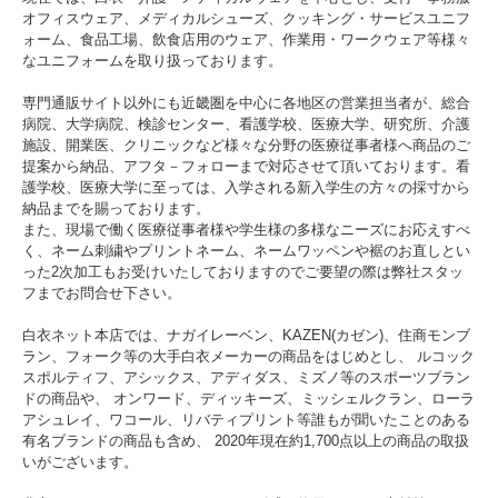
オフィスウェア、メディカルシューズ、クッキング・サービスユニフ
ォーム、食品工場、飲食店用のウェア、作業用・ワークウェア等様々
なユニフォームを取り扱っております。
専門通販サイト以外にも近畿圏を中心に各地区の営業担当者が、総合
病院、大学病院、検診センター、看護学校、医療大学、研究所、介護
施設、開業医、クリニックなど様々な分野の医療従事者様へ商品のご
提案から納品、アフタ－フォローまで対応させて頂いております。看
護学校、医療大学に至っては、入学される新入学生の方々の採寸から
納品までを賜っております。
また、現場で働く医療従事者様や学生様の多様なニーズにお応えすべ
く、ネーム刺繍やプリントネーム、ネームワッペンや裾のお直しとい
った2次加工もお受けいたしておりますのでご要望の際は弊社スタッ
フまでお問合せ下さい。
白衣ネット本店では、ナガイレーベン、KAZEN(カゼン)、住商モンブ
ラン、フォーク等の大手白衣メーカーの商品をはじめとし、 ルコック
スポルティフ、アシックス、アディダス、ミズノ等のスポーツブラン
ドの商品や、 オンワード、ディッキーズ、ミッシェルクラン、ローラ
アシュレイ、ワコール、リバティプリント等誰もが聞いたことのある
有名ブランドの商品も含め、 2020年現在約1,700点以上の商品の取扱
いがございます。