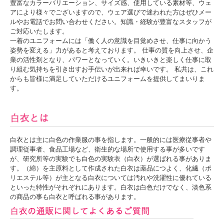
豊富なカラーバリエーション、サイズ感、使用している素材等、ウェ
アにより様々でございますので、ウェア選びで迷われた方はぜひメー
ルやお電話でお問い合わせください。知識・経験が豊富なスタッフが
ご対応いたします。
一着のユニフォームには「働く人の意識を目覚めさせ、仕事に向かう
姿勢を変える」力があると考えております。 仕事の質を向上させ、企
業の活性剤となり、パワーとなっていく。いきいきと楽しく仕事に取
り組む気持ちを引き出すお手伝いが出来れば幸いです。 私共は、これ
からも皆様に満足していただけるユニフォームを提供してまいりま
す。
白衣とは主に白色の作業服の事を指します。一般的には医療従事者や
調理従事者、食品工場など、衛生的な場所で使用する事が多いです
が、研究所等の実験でも白色の実験衣（白衣）が選ばれる事がありま
す。（綿）を主原料として作成された白衣は薬品につよく、化繊（ポ
リエステル等）が主となる白衣については汚れや洗濯性に優れている
といった特性がそれぞれにあります。白衣は白色だけでなく、淡色系
の商品の事も白衣と呼ばれる事があります。