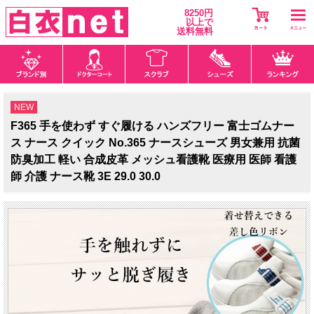
8250円
以上で
送料無料
NEW
F365 手を使わず すぐ履ける ハンズフリー 富士ゴムナー
ス ナース クイック No.365 ナースシューズ 男女兼用 抗菌
防臭加工 軽い 合成皮革 メッシュ看護靴 医療用 医師 看護
師 介護 ナース靴 3E 29.0 30.0