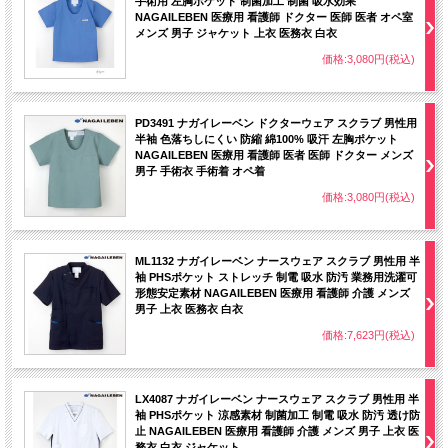
手術用 左胸ポケット 制菌加工 制菌 吸水効果
NAGAILEBEN 医療用 看護師 ドクター 医師 医者 オペ室
メンズ 男子 ジャケット 上衣 医務衣 白衣
価格:3,080円(税込)
PD3491 ナガイレーベン ドクターウェア スクラブ 男性用
半袖 色落ちしにくい 防縮 綿100% 吸汗 左胸ポケット
NAGAILEBEN 医療用 看護師 医者 医師 ドクター メンズ
男子 手術衣 手術着 オペ着
価格:3,080円(税込)
ML1132 ナガイレーベン ナースウェア スクラブ 男性用 半
袖 PHSポケット ストレッチ 制電 吸水 防汚 業務用洗濯可
形態安定素材 NAGAILEBEN 医療用 看護師 介護 メンズ
男子 上衣 医務衣 白衣
価格:7,623円(税込)
LX4087 ナガイレーベン ナースウェア スクラブ 男性用 半
袖 PHSポケット 涼感素材 制菌加工 制電 吸水 防汚 透け防
止 NAGAILEBEN 医療用 看護師 介護 メンズ 男子 上衣 医
務衣 白衣 ジャケット