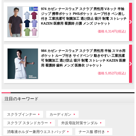
974 カゼン ナースウェア スクラブ 男性用 Vネック 半袖
ジップ 携帯ポケット PHSポケット ループ付き ペン差し
付き 工業洗濯可 制菌加工 透け防止 吸汗 制電 ストレッチ
KAZEN 医療用 看護師 介護 メンズ ジャケット
価格:6,314円(税込)
984 カゼン ナースウェア スクラブ 男性用 半袖 スマホ用
ポケット ループ付き サイドベンツ 動きやすい 工業洗濯
可 制菌加工 透け防止 吸汗 制電 ストレッチ KAZEN 医療
用 看護師 歯科 メンズ 医務衣 ジャケット
価格:5,852円(税込)
注目のキーワード
スクラブインナー
カーディガン
スクラブ スタンドカラー
外反母趾対策サンダル
消毒液ホルダー兼用ウエストバッグ
ナース服 襟付き