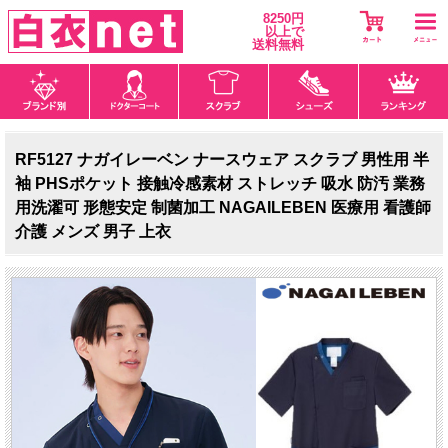
8250円
以上で
送料無料
RF5127 ナガイレーベン ナースウェア スクラブ 男性用 半
袖 PHSポケット 接触冷感素材 ストレッチ 吸水 防汚 業務
用洗濯可 形態安定 制菌加工 NAGAILEBEN 医療用 看護師
介護 メンズ 男子 上衣