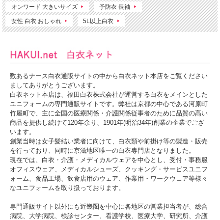
オンワード 大きいサイズ
予防衣 長袖
女性 白衣 おしゃれ
5L以上白衣
数あるナース白衣通販サイトの中から白衣ネット本店をご覧ください
ましてありがとうございます。
白衣ネット本店は、福田白衣株式会社が運営する白衣をメインとした
ユニフォームの専門通販サイトです。弊社は京都の中心である河原町
竹屋町で、主に全国の医療関係・介護関係従事者のために品質の高い
商品を提供し続けて120年余り、1901年(明治34年)創業の企業でござ
います。
創業当時は女子髪結い業者に向けて、白衣類や前掛け等の製造・販売
を行っており、同時に京滋地区唯一の白衣専門店となりました。
現在では、白衣・介護・メディカルウェアを中心とし、受付・事務服
オフィスウェア、メディカルシューズ、クッキング・サービスユニフ
ォーム、食品工場、飲食店用のウェア、作業用・ワークウェア等様々
なユニフォームを取り扱っております。
専門通販サイト以外にも近畿圏を中心に各地区の営業担当者が、総合
病院、大学病院、検診センター、看護学校、医療大学、研究所、介護