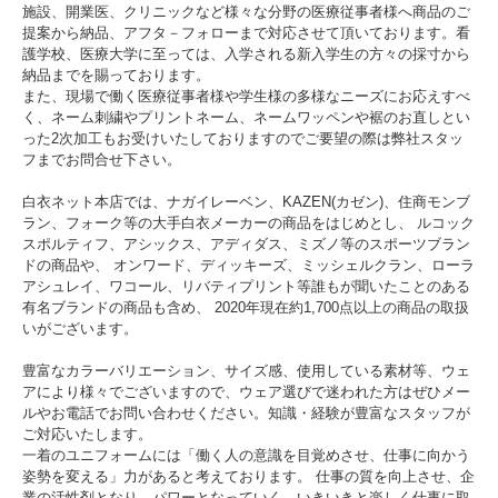
施設、開業医、クリニックなど様々な分野の医療従事者様へ商品のご
提案から納品、アフタ－フォローまで対応させて頂いております。看
護学校、医療大学に至っては、入学される新入学生の方々の採寸から
納品までを賜っております。
また、現場で働く医療従事者様や学生様の多様なニーズにお応えすべ
く、ネーム刺繍やプリントネーム、ネームワッペンや裾のお直しとい
った2次加工もお受けいたしておりますのでご要望の際は弊社スタッ
フまでお問合せ下さい。
白衣ネット本店では、ナガイレーベン、KAZEN(カゼン)、住商モンブ
ラン、フォーク等の大手白衣メーカーの商品をはじめとし、 ルコック
スポルティフ、アシックス、アディダス、ミズノ等のスポーツブラン
ドの商品や、 オンワード、ディッキーズ、ミッシェルクラン、ローラ
アシュレイ、ワコール、リバティプリント等誰もが聞いたことのある
有名ブランドの商品も含め、 2020年現在約1,700点以上の商品の取扱
いがございます。
豊富なカラーバリエーション、サイズ感、使用している素材等、ウェ
アにより様々でございますので、ウェア選びで迷われた方はぜひメー
ルやお電話でお問い合わせください。知識・経験が豊富なスタッフが
ご対応いたします。
一着のユニフォームには「働く人の意識を目覚めさせ、仕事に向かう
姿勢を変える」力があると考えております。 仕事の質を向上させ、企
業の活性剤となり、パワーとなっていく。いきいきと楽しく仕事に取