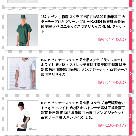
137 カゼン 手術着 スクラブ 男性用 綿100％ 防縮加工 カ
ラーテープ付き グリーン ブルー KAZEN 医療用 医者 医
師 病院 オペ ユニセックス 大きいサイズ 4L 5L ジャケッ
ト
価格:2,772円(税込)
037 カゼン ナースウェア 男性用スクラブ 美シルエット
ホワイト 透け防止 ストレッチ素材 工業洗濯可 制菌 吸汗
制電 防汚 看護師用 医療用 メンズ ジャケット 白衣 ナース
服 大きいサイズ
価格:6,776円(税込)
038 カゼン ナースウェア 男性用 スクラブ 襟元脇配色で
すっきり ホワイト 透け防止 ストレッチ素材 工業洗濯可
制菌 吸汗 制電 防汚 看護師用 医療用 メンズ ジャケット
白衣 ナース服 大きいサイズ 4L 5L
価格:6,160円(税込)