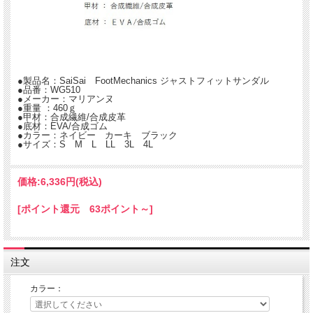
サイズ調整自在ベルト採用で、どんな足にも合わせてくれる！
リハビリシューズの新提案
●製品名：SaiSai FootMechanics ジャストフィットサンダル
ベルト伸ばしや甲部伸ばし等の別注採寸が不要。
●品番：WG510
細かな採寸は必要なしで、装具着用でもジャストフィットします。
●メーカー：マリアンヌ
別注いらずだから、必要なシーンで即座に対応いただけます。
●重量 ：460ｇ
●甲材：合成繊維/合成皮革
●底材：EVA/合成ゴム
●カラー：ネイビー カーキ ブラック
●サイズ：S M L LL 3L 4L
価格:
6,336円
(税込)
[ポイント還元 63ポイント～]
注文
カラー：