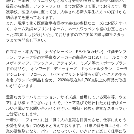
施設、開業医、クリニックなど様々な分野の医療従事者様へ商品のご
提案から納品、アフタ－フォローまで対応させて頂いております。看
護学校、医療大学に至っては、入学される新入学生の方々の採寸から
納品までを賜っております。
また、現場で働く医療従事者様や学生様の多様なニーズにお応えすべ
く、ネーム刺繍やプリントネーム、ネームワッペンや裾のお直しとい
った2次加工もお受けいたしておりますのでご要望の際は弊社スタッ
フまでお問合せ下さい。
白衣ネット本店では、ナガイレーベン、KAZEN(カゼン)、住商モンブ
ラン、フォーク等の大手白衣メーカーの商品をはじめとし、 ルコック
スポルティフ、アシックス、アディダス、ミズノ等のスポーツブラン
ドの商品や、 オンワード、ディッキーズ、ミッシェルクラン、ローラ
アシュレイ、ワコール、リバティプリント等誰もが聞いたことのある
有名ブランドの商品も含め、 2020年現在約1,700点以上の商品の取扱
いがございます。
豊富なカラーバリエーション、サイズ感、使用している素材等、ウェ
アにより様々でございますので、ウェア選びで迷われた方はぜひメー
ルやお電話でお問い合わせください。知識・経験が豊富なスタッフが
ご対応いたします。
一着のユニフォームには「働く人の意識を目覚めさせ、仕事に向かう
姿勢を変える」力があると考えております。 仕事の質を向上させ、企
業の活性剤となり、パワーとなっていく。いきいきと楽しく仕事に取