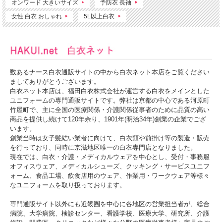
オンワード 大きいサイズ
予防衣 長袖
女性 白衣 おしゃれ
5L以上白衣
数あるナース白衣通販サイトの中から白衣ネット本店をご覧ください
ましてありがとうございます。
白衣ネット本店は、福田白衣株式会社が運営する白衣をメインとした
ユニフォームの専門通販サイトです。弊社は京都の中心である河原町
竹屋町で、主に全国の医療関係・介護関係従事者のために品質の高い
商品を提供し続けて120年余り、1901年(明治34年)創業の企業でござ
います。
創業当時は女子髪結い業者に向けて、白衣類や前掛け等の製造・販売
を行っており、同時に京滋地区唯一の白衣専門店となりました。
現在では、白衣・介護・メディカルウェアを中心とし、受付・事務服
オフィスウェア、メディカルシューズ、クッキング・サービスユニフ
ォーム、食品工場、飲食店用のウェア、作業用・ワークウェア等様々
なユニフォームを取り扱っております。
専門通販サイト以外にも近畿圏を中心に各地区の営業担当者が、総合
病院、大学病院、検診センター、看護学校、医療大学、研究所、介護