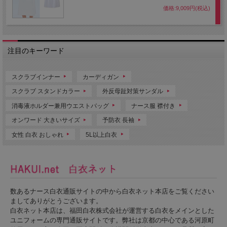
価格:9,009円(税込)
注目のキーワード
スクラブインナー
カーディガン
スクラブ スタンドカラー
外反母趾対策サンダル
消毒液ホルダー兼用ウエストバッグ
ナース服 襟付き
オンワード 大きいサイズ
予防衣 長袖
女性 白衣 おしゃれ
5L以上白衣
数あるナース白衣通販サイトの中から白衣ネット本店をご覧ください
ましてありがとうございます。
白衣ネット本店は、福田白衣株式会社が運営する白衣をメインとした
ユニフォームの専門通販サイトです。弊社は京都の中心である河原町