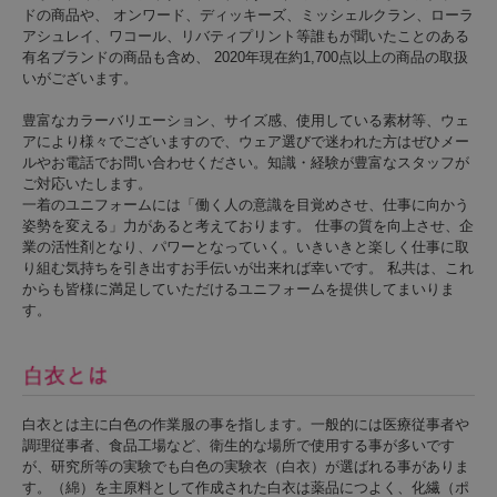
ドの商品や、 オンワード、ディッキーズ、ミッシェルクラン、ローラ
アシュレイ、ワコール、リバティプリント等誰もが聞いたことのある
有名ブランドの商品も含め、 2020年現在約1,700点以上の商品の取扱
いがございます。
豊富なカラーバリエーション、サイズ感、使用している素材等、ウェ
アにより様々でございますので、ウェア選びで迷われた方はぜひメー
ルやお電話でお問い合わせください。知識・経験が豊富なスタッフが
ご対応いたします。
一着のユニフォームには「働く人の意識を目覚めさせ、仕事に向かう
姿勢を変える」力があると考えております。 仕事の質を向上させ、企
業の活性剤となり、パワーとなっていく。いきいきと楽しく仕事に取
り組む気持ちを引き出すお手伝いが出来れば幸いです。 私共は、これ
からも皆様に満足していただけるユニフォームを提供してまいりま
す。
白衣とは主に白色の作業服の事を指します。一般的には医療従事者や
調理従事者、食品工場など、衛生的な場所で使用する事が多いです
が、研究所等の実験でも白色の実験衣（白衣）が選ばれる事がありま
す。（綿）を主原料として作成された白衣は薬品につよく、化繊（ポ