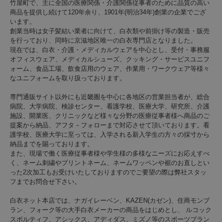
竹屋町で、主に全国の医療関係・介護関係従事者のために品質の高い
商品を提供し続けて120年余り、1901年(明治34年)創業の企業でござ
います。
創業当時は女子髪結い業者に向けて、白衣類や前掛け等の製造・販売
を行っており、同時に京滋地区唯一の白衣専門店となりました。
現在では、白衣・介護・メディカルウェアを中心とし、受付・事務服
オフィスウェア、メディカルシューズ、クッキング・サービスユニフ
ォーム、食品工場、飲食店用のウェア、作業用・ワークウェア等様々
なユニフォームを取り扱っております。
専門通販サイト以外にも近畿圏を中心に各地区の営業担当者が、総合
病院、大学病院、検診センター、看護学校、医療大学、研究所、介護
施設、開業医、クリニックなど様々な分野の医療従事者様へ商品のご
提案から納品、アフタ－フォローまで対応させて頂いております。看
護学校、医療大学に至っては、入学される新入学生の方々の採寸から
納品までを賜っております。
また、現場で働く医療従事者様や学生様の多様なニーズにお応えすべ
く、ネーム刺繍やプリントネーム、ネームワッペンや裾のお直しとい
った2次加工もお受けいたしておりますのでご要望の際は弊社スタッ
フまでお問合せ下さい。
白衣ネット本店では、ナガイレーベン、KAZEN(カゼン)、住商モンブ
ラン、フォーク等の大手白衣メーカーの商品をはじめとし、 ルコック
スポルティフ、アシックス、アディダス、ミズノ等のスポーツブラン