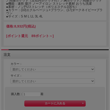
／両腰ポケット（左右内ポケット付）／胸ポケット／両腰ポケット
●機能：速乾 吸汗 ノーアイロン ストレッチ素材 おうち洗濯
●素材：ノンPUストレッチ（ポリエステル100％）
●カラー：(10)エクルベージュ×ブラウン、(17)ダークネイビー×ブラ
ウン
●サイズ：S M L LL 3L 4L
価格:
8,932円
(税込)
[ポイント還元 89ポイント～]
注文
カラー：
サイズ：
購入数：
着