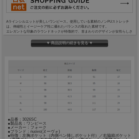
Aラインシルエットが美しいワンピース。使用している素材のノンPUストレッチ
は、伸縮性とイージーケア性に優れたバランスの取れた素材です。
エレガントな印象のラウンドネックが特徴的で、首まわりのデザインが女性らしさ
を演出。
便利なループや複数のポケットが備わっています。履いて着られるワンピースなの
▼ 商品説明の続きを見る ▼
で、着脱時に髪が乱れたりメイクが崩れる心配がなく安心。
シンプルでありながら、首元や袖口、ポケット口に部分的に施された配色がオシャ
レなワンピースです。
●品番：3026SC
●製品名：ワンピース
●メーカー：フォーク
●ブランド：nuovo(ヌーヴォ)
●特徴：左胸ポケット（内側ペン挿しポケット付）／右脇箱ポケット