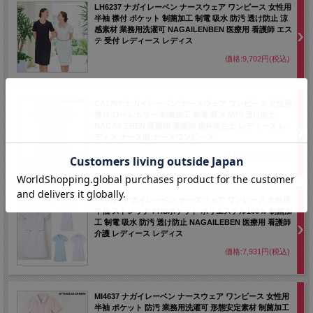
LH6237 ナガイレーベン ナースウェア ワンピース 女性用
半袖 襟付 ポケット 制菌加工 制電 吸水 防汚 透け防止 涼
感素材 業務用洗濯可 NAGAILENBEN 医療用 看護師 エス
テ 受付 レディース レディス
価格:9,702円(税込)
CA1707 ナガイレーベン ナースウェア ワンピース 女性用
襟付 ロールカラー 制菌加工 制電 吸水 防汚 透け防止
NAGAILEBEN 医療用 看護師 歯科衛生士 レディース レ
ディス ナース服 ナースワンピース
価格:9,240円(税込)
FT4417 ナガイレーベン ナースウェア ワンピース 女性用
半袖 ストレッチ PHSポケット ポリエステル100％ 制菌加
工 制電 吸水 防汚 透け防止 NAGAILEBEN 医療用 看護師
介護 レディース レディス
価格:7,931円(税込)
MI4637 ナガイレーベン ナースウェア ワンピース 女性用
半袖 ポケット 防汚 業務用洗濯可 形態安定素材 制菌加工