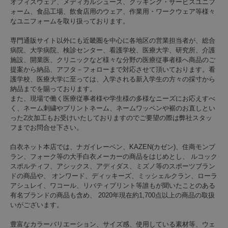
オフィスウェア、メディカルシューズ、クッキング・サービスユニフ
ォーム、食品工場、飲食店用のウェア、作業用・ワークウェア等様々
なユニフォームを取り扱っております。
専門通販サイト以外にも近畿圏を中心に各地区の営業担当者が、総合
病院、大学病院、検診センター、看護学校、医療大学、研究所、介護
施設、開業医、クリニックなど様々な分野の医療従事者様へ商品のご
提案から納品、アフタ－フォローまで対応させて頂いております。看
護学校、医療大学に至っては、入学される新入学生の方々の採寸から
納品までを賜っております。
また、現場で働く医療従事者様や学生様の多様なニーズにお応えすべ
く、ネーム刺繍やプリントネーム、ネームワッペンや裾のお直しとい
った2次加工もお受けいたしておりますのでご要望の際は弊社スタッ
フまでお問合せ下さい。
白衣ネット本店では、ナガイレーベン、KAZEN(カゼン)、住商モンブ
ラン、フォーク等の大手白衣メーカーの商品をはじめとし、 ルコック
スポルティフ、アシックス、アディダス、ミズノ等のスポーツブラン
ドの商品や、 オンワード、ディッキーズ、ミッシェルクラン、ローラ
アシュレイ、ワコール、リバティプリント等誰もが聞いたことのある
有名ブランドの商品も含め、 2020年現在約1,700点以上の商品の取扱
いがございます。
豊富なカラーバリエーション、サイズ感、使用している素材等、ウェ