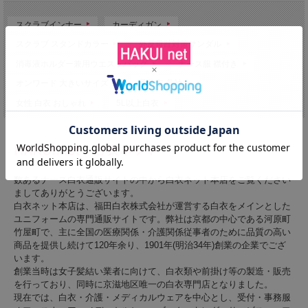
スクラブインナー
カーディガン
スクラブ スタンドカラー
外反母趾対策サンダル
消毒液ホルダー兼用ウエストバッグ
ナース服 襟付き
オンワード 大きいサイズ
予防衣 長袖
女性 白衣 おしゃれ
5L以上白衣
数あるナース白衣通販サイトの中から白衣ネット本店をご覧ください
ましてありがとうございます。
白衣ネット本店は、福田白衣株式会社が運営する白衣をメインとした
ユニフォームの専門通販サイトです。弊社は京都の中心である河原町
竹屋町で、主に全国の医療関係・介護関係従事者のために品質の高い
商品を提供し続けて120年余り、1901年(明治34年)創業の企業でござ
います。
創業当時は女子髪結い業者に向けて、白衣類や前掛け等の製造・販売
を行っており、同時に京滋地区唯一の白衣専門店となりました。
現在では、白衣・介護・メディカルウェアを中心とし、受付・事務服