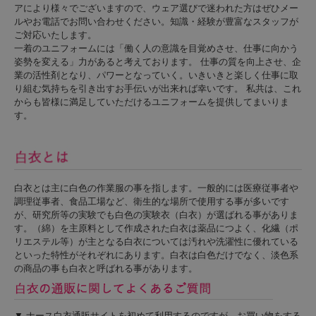
アにより様々でございますので、ウェア選びで迷われた方はぜひメー
ルやお電話でお問い合わせください。知識・経験が豊富なスタッフが
ご対応いたします。
一着のユニフォームには「働く人の意識を目覚めさせ、仕事に向かう
姿勢を変える」力があると考えております。 仕事の質を向上させ、企
業の活性剤となり、パワーとなっていく。いきいきと楽しく仕事に取
り組む気持ちを引き出すお手伝いが出来れば幸いです。 私共は、これ
からも皆様に満足していただけるユニフォームを提供してまいりま
す。
白衣とは主に白色の作業服の事を指します。一般的には医療従事者や
調理従事者、食品工場など、衛生的な場所で使用する事が多いです
が、研究所等の実験でも白色の実験衣（白衣）が選ばれる事がありま
す。（綿）を主原料として作成された白衣は薬品につよく、化繊（ポ
リエステル等）が主となる白衣については汚れや洗濯性に優れている
といった特性がそれぞれにあります。白衣は白色だけでなく、淡色系
の商品の事も白衣と呼ばれる事があります。
最高の足入れとホールド感を追求。
新型エアーソール・インソールを採用し、ムレ対策も万全に！
▼ ナース白衣通販サイトを初めて利用するのですが、お買い物をする