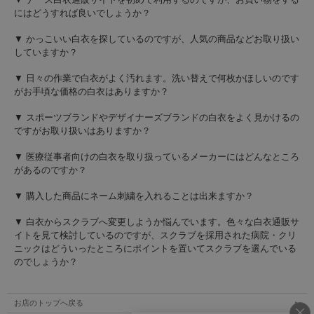
にはどうすれば良いでしょうか？
■優しさいっぱいで、快適。疲れにくい。
▼ かっこいい白衣を探しているのですが、人気の商品などお取り扱い
いつまでも快適に履いていただけるように、３Ｅタイプのゆったり新設計。また、
していますか？
足のカタチに近いオブリックラストの採用で、足が靴の中で自然に収まり締め付け
ません。
▼ 日々の作業で白衣がよく汚れます。洗い替えで何枚かほしいのです
がお手頃な価格の白衣はありますか？
■通気性抜群の「エアースルーインソール」
メッシュ状のインソールなので、優れた通気性がインソールの表面を常にドライな
▼ スポーツブランドやデザイナーズブランドの白衣をよく見かけるの
状態に保ち、ベンチレーションソールの特性を最大限に引き出します。
ですがお取り扱いはありますか？
■バージョンアップした「ベンチレーションソール」
▼ 医療従事者向けの白衣を取り扱っているメーカーにはどんなところ
ソールサイドの５本の通気孔が、踏込み時の力で空気の循環を促進し、靴内のこも
があるのですか？
った熱を排出します。また底面には高品質ラバーを採用し、高いグリップ性と軽量
化を実現しました。
▼ 購入した商品にネーム刺繍を入れることは出来ますか？
▼ 白衣からスクラブへ変更しようか悩んでいます。色々な白衣通販サ
■新採用の「エアーバッグソール」
エアークッションの新採用で、地面からの衝撃を緩和するので、踵からしっかりと
イトを見て検討しているのですが、スクラブを採用された病院・クリ
着地でき、体重移動バランスを崩さずに歩行できるので、足・膝・腰への負担を大
ニックはどういったところにポイントを置いてスクラブを選んでいる
幅に軽減します。
のでしょうか？
お店のトップへ戻る