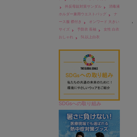
外反母趾対策サンダル
消毒液
ホルダー兼用ウエストバッグ
ナ
ース服 襟付き
オンワード 大きい
サイズ
予防衣 長袖
女性 白衣
おしゃれ
5L以上白衣
SDGsへの取り組み