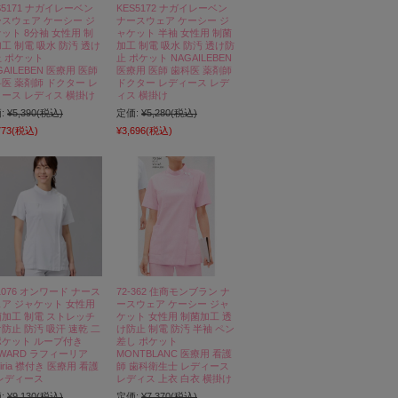
S5171 ナガイレーベン
KES5172 ナガイレーベン
スウェア ケーシー ジ
ナースウェア ケーシー ジ
ット 8分袖 女性用 制
ャケット 半袖 女性用 制菌
工 制電 吸水 防汚 透け
加工 制電 吸水 防汚 透け防
 ポケット
止 ポケット NAGAILEBEN
GAILEBEN 医療用 医師
医療用 医師 歯科医 薬剤師
医 薬剤師 ドクター レ
ドクター レディース レデ
ース レディス 横掛け
ィス 横掛け
:
¥5,390
(税込)
定価:
¥5,280
(税込)
773
(税込)
¥3,696
(税込)
1076 オンワード ナース
72-362 住商モンブラン ナ
ア ジャケット 女性用
ースウェア ケーシー ジャ
加工 制電 ストレッチ
ケット 女性用 制菌加工 透
防止 防汚 吸汗 速乾 二
け防止 制電 防汚 半袖 ペン
ポケット ループ付き
差し ポケット
WARD ラフィーリア
MONTBLANC 医療用 看護
ffiria 襟付き 医療用 看護
師 歯科衛生士 レディース
レディース
レディス 上衣 白衣 横掛け
:
¥9,130
(税込)
定価:
¥7,370
(税込)