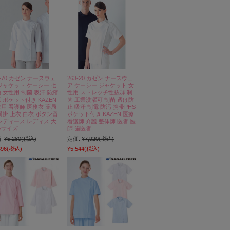
1-70 カゼン ナースウェ
263-20 カゼン ナースウェ
ジャケット ケーシー 七
ア ケーシー ジャケット 女
 女性用 制菌 吸汗 防縮
性用 ストレッチ性抜群 制
 ポケット付き KAZEN
菌 工業洗濯可 制菌 透け防
用 看護師 医務衣 薬局
止 吸汗 制電 防汚 携帯PHS
横掛 上衣 白衣 ボタン留
ポケット付き KAZEN 医療
レディース レディス 大
看護師 介護 整体師 医者 医
いサイズ
師 歯医者
:
¥5,280
(税込)
定価:
¥7,920
(税込)
696
(税込)
¥5,544
(税込)