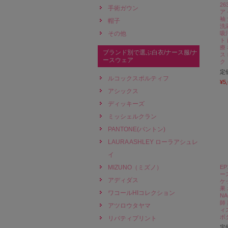
26
手術ガウン
ア
袖
帽子
洗
その他
吸
ト
療
ブランド別で選ぶ白衣/ナース服/ナ
ス
ースウェア
ク
定
ルコックスポルティフ
¥5
アシックス
ディッキーズ
ミッシェルクラン
PANTONE(パントン)
LAURA ASHLEY ローラアシュレ
イ
MIZUNO（ミズノ）
E
ー
アディダス
ケ
果
ワコールHIコレクション
NA
師
アツロウタヤマ
ィ
ボ
リバティプリント
定