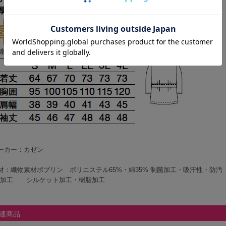
ーカー：カゼン
材：織物素材ポプリン ポリエステル65%・綿35% 制菌加工・吸汗性・防汚
縮加工 シルケット加工・樹脂加工
連商品