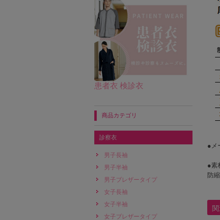
患者衣 検診衣
商品カテゴリ
診察衣
●メ
男子長袖
●素
男子半袖
防
男子ブレザータイプ
女子長袖
女子半袖
関
女子ブレザータイプ