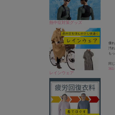
熱中症対策グッズ
優れ
汚れ
もっ
同じ
36
レインウェア