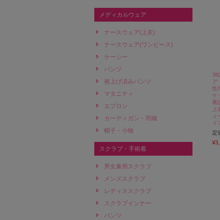
メディカルウェア
ナースウェア(上衣)
ナースウェア(ワンピース)
ケーシー
パンツ
36
裾上げ済みパンツ
ア
性
マタニティ
ケ
看
エプロン
上
ィ
カーディガン・羽織
イズ
帽子・小物
定
¥3
スクラブ・手術着
男女兼用スクラブ
メンズスクラブ
レディススクラブ
スクラブインナー
パンツ