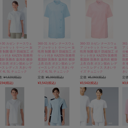
0-30 カゼン ナースウェ
360-31 カゼン ナースウェ
360-33 カゼン ナースウェ
36
 ジャケット ケーシー 女
ア ジャケット ケーシー 女
ア ジャケット ケーシー 女
ア 
用 制菌 吸汗 防縮加工 ポ
性用 制菌 吸汗 防縮加工 ポ
性用 制菌 吸汗 防縮加工 ポ
分袖
ット付き KAZEN 医療用
ケット付き KAZEN 医療用
ケット付き KAZEN 医療用
加工
護師 医務衣 薬局衣 横掛
看護師 医務衣 薬局衣 横掛
看護師 医務衣 薬局衣 横掛
医療
衣 白衣 ボタン留め レデ
上衣 白衣 ボタン留め レデ
上衣 白衣 ボタン留め レデ
衣 
ース レディス 大きいサ
ィース レディス 大きいサ
ィース レディス 大きいサ
め 
 4L 5L チュニック
イズ 4L 5L チュニック
イズ チュニック
き
価:
¥4,620
(税込)
定価:
¥5,060
(税込)
定価:
¥5,060
(税込)
定価
,234
(税込)
¥3,542
(税込)
¥3,542
(税込)
¥3,