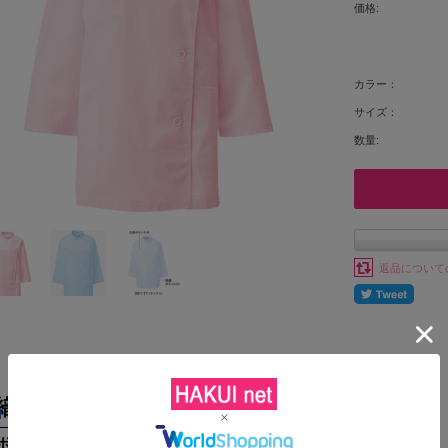
価格:
カラー：
サイズ：
数量:
返品について