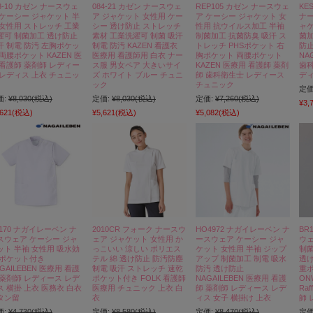
3-10 カゼン ナースウェ
084-21 カゼン ナースウェ
REP105 カゼン ナースウェ
KE
 ケーシー ジャケット 半
ア ジャケット 女性用 ケー
ア ケーシー ジャケット 女
ナー
 女性用 ストレッチ 工業
シー 透け防止 ストレッチ
性用 抗ウイルス加工 半袖
ャケ
濯可 制菌加工 透け防止
素材 工業洗濯可 制菌 吸汗
制菌加工 抗菌防臭 吸汗 ス
菌加
汗 制電 防汚 左胸ポケッ
制電 防汚 KAZEN 看護衣
トレッチ PHSポケット 右
防止
 両腰ポケット KAZEN 医
医療用 看護師用 白衣 ナー
胸ポケット 両腰ポケット
NA
 看護師 薬剤師 レディー
ス服 男女ペア 大きいサイ
KAZEN 医療用 看護師 薬剤
歯科
 レディス 上衣 チュニッ
ズ ホワイト ブルー チュニ
師 歯科衛生士 レディース
ディ
ック
チュニック
定価
価:
¥8,030
(税込)
定価:
¥8,030
(税込)
定価:
¥7,260
(税込)
¥3,
,621
(税込)
¥5,621
(税込)
¥5,082
(税込)
P170 ナガイレーベン ナ
2010CR フォーク ナースウ
HO4972 ナガイレーベン ナ
BR
スウェア ケーシー ジャ
ェア ジャケット 女性用 か
ースウェア ケーシー ジャ
ウェ
ット 半袖 女性用 吸水効
っこいい 涼しい ポリエス
ケット 女性用 半袖 ジップ
制菌
 ポケット付き
テル 綿 透け防止 防汚防塵
アップ 制菌加工 制電 吸水
透け
GAILEBEN 医療用 看護
制電 吸汗 ストレッチ 速乾
防汚 透け防止
重
 薬剤師 レディース レデ
ポケット付き FOLK 看護師
NAGAILEBEN 医療用 看護
ON
ス 横掛 上衣 医務衣 白衣
医療用 チュニック 上衣 白
師 薬剤師 レディース レデ
Ra
タン留
衣
ィス 女子 横掛け 上衣
師 
価:
¥4,730
(税込)
定価:
¥8,580
(税込)
定価:
¥8,470
(税込)
定価