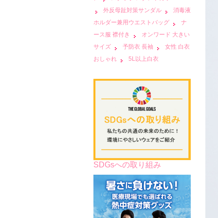
外反母趾対策サンダル
消毒液
ホルダー兼用ウエストバッグ
ナ
ース服 襟付き
オンワード 大きい
サイズ
予防衣 長袖
女性 白衣
おしゃれ
5L以上白衣
SDGsへの取り組み