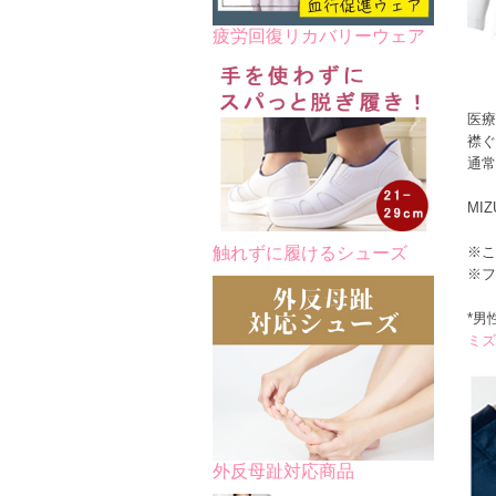
疲労回復リカバリーウェア
医療
襟ぐ
通常
MI
※こ
触れずに履けるシューズ
※フ
*男
ミズ
外反母趾対応商品