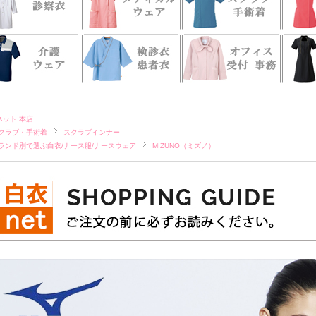
ネット 本店
クラブ・手術着
スクラブインナー
ランド別で選ぶ白衣/ナース服/ナースウェア
MIZUNO（ミズノ）