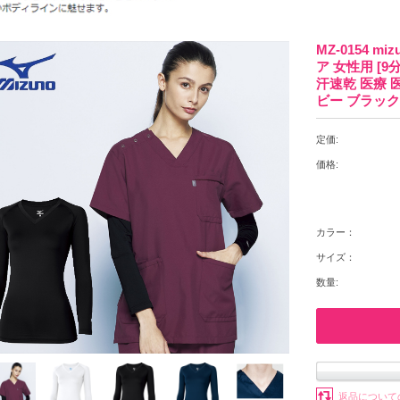
MZ-0154 
ア 女性用 [9
汗速乾 医療 
ビー ブラック
定価:
価格:
カラー：
サイズ：
数量:
返品について