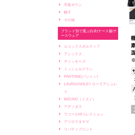
手術ガウン
帽子
その他
ブランド別で選ぶ白衣/ナース服/ナ
ースウェア
ルコックスポルティフ
アシックス
ディッキーズ
ミッシェルクラン
PANTONE(パントン)
LAURA ASHLEY ローラアシュレ
イ
MIZUNO（ミズノ）
アディダス
ワコールHIコレクション
アツロウタヤマ
リバティプリント