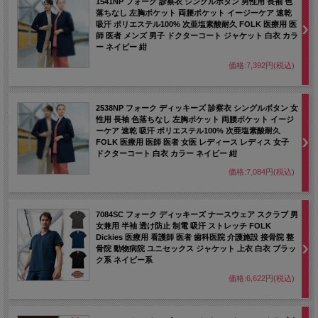
1541NP フォーク 診察衣 シングルボタン 男性用 長袖 色
落ちなし 左胸ポケット 両腰ポケット イージーケア 速乾
吸汗 ポリエステル100% 次亜塩素酸耐久 FOLK 医療用 医
師 医者 メンズ 男子 ドクターコート ジャケット 白衣 カラ
ー ネイビー 紺
価格:7,392円(税込)
2538NP フォーク ディッキーズ 診察衣 シングルボタン 女
性用 長袖 色落ちなし 左胸ポケット 両腰ポケット イージ
ーケア 速乾 吸汗 ポリエステル100% 次亜塩素酸耐久
FOLK 医療用 医師 医者 女医 レディース レディス 女子
ドクターコート 白衣 カラー ネイビー 紺
価格:7,084円(税込)
7084SC フォーク ディッキーズ ナースウェア スクラブ 男
女兼用 半袖 透け防止 制電 吸汗 ストレッチ FOLK
Dickies 医療用 看護師 医者 歯科医院 介護施設 接骨院 整
骨院 動物病院 ユニセックス ジャケット 上衣 白衣 ブラッ
ク系 ネイビー系
価格:6,622円(税込)