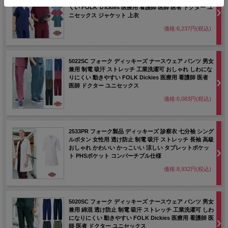
くい FOLK Ｄickies 医療用 看護師 医師 医者 ドクター ユ
ニセックス ジャケット 上衣
価格:6,237円(税込)
5022SC フォーク ディッキーズ ナースウェア パンツ 男女
兼用 制電 吸汗 ストレッチ 工業洗濯可 おしゃれ しわにな
りにくい 動きやすい FOLK Dickies 医療用 看護師 医者
医師 ドクター ユニセックス
価格:6,083円(税込)
2533PR フォーク製品 ディッキーズ 診察衣 七分袖 シング
ルボタン 女性用 透け防止 制電 吸汗 ストレッチ 長袖 高級
おしゃれ かわいい かっこいい 涼しい タブレットポケッ
ト PHSポケット コンバーチブル仕様
価格:8,932円(税込)
5020SC フォーク ディッキーズ ナースウェア パンツ 男女
兼用 綿混 透け防止 制電 吸汗 ストレッチ 工業洗濯可 しわ
になりにくい 動きやすい FOLK Dickies 医療用 看護師 医
師 医者 ドクター ユニセックス