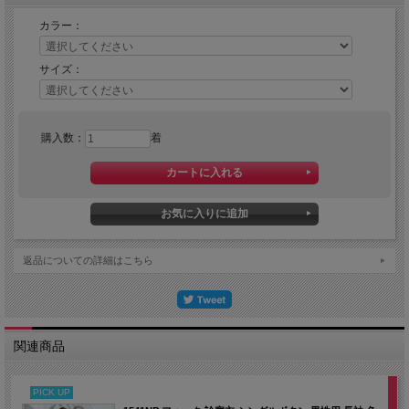
カラー：
大人気ディッキーズシリーズの新提案アイテムである、女性らしいシルエットが魅
力のスタンドカラー・スキッパータイプのレディーススクラブが登場。SY加工
（ビンテージ加工）で何度もウォッシュをしたようなシボ感のある独特な風合いが
サイズ：
魅力の素材を使用。吸水性・速乾性に優れ、適度なストレッチ性で動きやすさを実
現しました。同素材で同じカラー展開のジョガーパンツ（6019SC）とのコーディ
ネート推奨。海外のスクラブの着こなしのように、シャツをパンツにインして、す
っきりスマートな着こなしがおすすめです。※シャツを出しても着用可。脇ループ
と両腰ポケットはちょっとした収納に便利。オシャレを楽しめる新鮮なデザインと
購入数：
着
優れた機能性でオールシーズン快適なレディーススクラブです。
返品についての詳細はこちら
関連商品
PICK UP