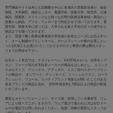
専門通販サイト以外にも近畿圏を中心に各地区の営業担当者が、総合
病院、大学病院、検診センター、看護学校、医療大学、研究所、介護
施設、開業医、クリニックなど様々な分野の医療従事者様へ商品のご
提案から納品、アフタ－フォローまで対応させて頂いております。看
護学校、医療大学に至っては、入学される新入学生の方々の採寸から
納品までを賜っております。
また、現場で働く医療従事者様や学生様の多様なニーズにお応えすべ
く、ネーム刺繍やプリントネーム、ネームワッペンや裾のお直しとい
った2次加工もお受けいたしておりますのでご要望の際は弊社スタッ
フまでお問合せ下さい。
白衣ネット本店では、ナガイレーベン、KAZEN(カゼン)、住商モンブ
ラン、フォーク等の大手白衣メーカーの商品をはじめとし、 ルコック
スポルティフ、アシックス、アディダス、ミズノ等のスポーツブラン
ドの商品や、 オンワード、ディッキーズ、ミッシェルクラン、ローラ
アシュレイ、ワコール、リバティプリント等誰もが聞いたことのある
有名ブランドの商品も含め、 2020年現在約1,700点以上の商品の取扱
いがございます。
豊富なカラーバリエーション、サイズ感、使用している素材等、ウェ
アにより様々でございますので、ウェア選びで迷われた方はぜひメー
ルやお電話でお問い合わせください。知識・経験が豊富なスタッフが
ご対応いたします。