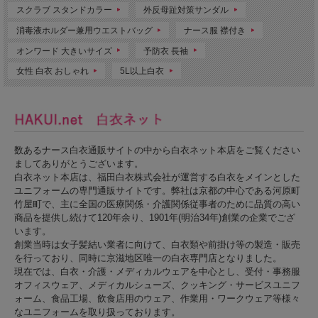
スクラブ スタンドカラー
外反母趾対策サンダル
消毒液ホルダー兼用ウエストバッグ
ナース服 襟付き
オンワード 大きいサイズ
予防衣 長袖
●コーディネイトがオススメのパンツ
女性 白衣 おしゃれ
5L以上白衣
6019SC ディッキーズ ジョガーパンツ レディス
●ディッキーズの白衣はこちらからどうぞ→
ディッキーズメディカルウェア
数あるナース白衣通販サイトの中から白衣ネット本店をご覧ください
ましてありがとうございます。
白衣ネット本店は、福田白衣株式会社が運営する白衣をメインとした
ユニフォームの専門通販サイトです。弊社は京都の中心である河原町
竹屋町で、主に全国の医療関係・介護関係従事者のために品質の高い
商品を提供し続けて120年余り、1901年(明治34年)創業の企業でござ
います。
創業当時は女子髪結い業者に向けて、白衣類や前掛け等の製造・販売
を行っており、同時に京滋地区唯一の白衣専門店となりました。
現在では、白衣・介護・メディカルウェアを中心とし、受付・事務服
オフィスウェア、メディカルシューズ、クッキング・サービスユニフ
ォーム、食品工場、飲食店用のウェア、作業用・ワークウェア等様々
なユニフォームを取り扱っております。