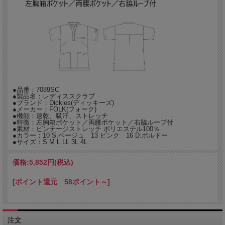
●品番：7089SC
●製品名：レディススクラブ
●ブランド：Dickies(ディッキーズ)
●メーカー：FOLK(フォーク)
●機能：速乾、吸汗、ストレッチ
●特徴：左胸箱ポケット／両腰ポケット／右脇ループ付
●素材：ビンテージストレッチ ポリエステル100％
●カラー：10 S.ベージュ 13 ピンク 16 D.ボルドー
●サイズ：S M L LL 3L 4L
価格:
5,852円
(税込)
[ポイント還元 58ポイント～]
注文