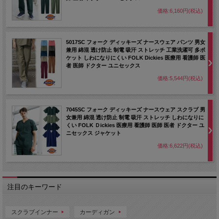
価格:6,160円(税込)
5017SC フォーク ディッキーズ ナースウェア パンツ 男女
兼用 綿混 透け防止 制電 吸汗 ストレッチ 工業洗濯可 多ポ
ケット しわになりにくい FOLK Dickies 医療用 看護師 医
者 医師 ドクター ユニセックス
価格:5,544円(税込)
7045SC フォーク ディッキーズ ナースウェア スクラブ 男
女兼用 綿混 透け防止 制電 吸汗 ストレッチ しわになりに
くい FOLK Ｄickies 医療用 看護師 医師 医者 ドクター ユ
ニセックス ジャケット
価格:6,622円(税込)
注目のキーワード
スクラブインナー
カーディガン