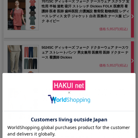
7071SC ディッキーズ フォーク ナースウェア スクラブ 女
性用 半袖 速乾 吸汗 ストレッチ Dickies FOLK 医療用 看
護師 医者 医師 歯科医院 介護施設 整骨院 動物病院 レディ
ース レディス 女子 ジャケット 白衣 医務衣 ナース服 ピン
ク ネイビー
価格:5,852円(税込)
5024SC ディッキーズ フォーク ドクターウェア ナースウ
ェア ストレートパンツ 男女兼用 医療用 医師 ドクター ナ
ース 看護師 Dickies
価格:5,852円(税込)
7072SC ディッキーズ フォーク ドクターウェア スクラブ
男女兼用 医師 ドクター 看護師 ナース ネイビー ベージュ
ブルー
価格:6,006円(税込)
7061SC フォーク ディッキーズ ナースウェア スクラブ 男
女兼用 吸汗 防汚防塵 抗菌防臭 ストレッチ しわになりに