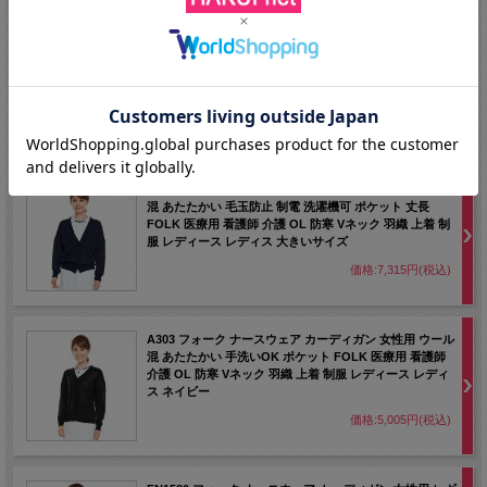
203 カゼン ナースウェア カーディガン男性用 Vネック ポ
ケット付き セットインスリーブ KAZEN 上着 羽織 メンズ
大きいサイズ 4L 5L グレー ネイビー 紺
価格:7,469円(税込)
A300 フォーク ナースウェア カーディガン 女性用 ウール
混 あたたかい 毛玉防止 制電 洗濯機可 ポケット 丈長
FOLK 医療用 看護師 介護 OL 防寒 Vネック 羽織 上着 制
服 レディース レディス 大きいサイズ
価格:7,315円(税込)
A303 フォーク ナースウェア カーディガン 女性用 ウール
混 あたたかい 手洗いOK ポケット FOLK 医療用 看護師
介護 OL 防寒 Vネック 羽織 上着 制服 レディース レディ
ス ネイビー
価格:5,005円(税込)