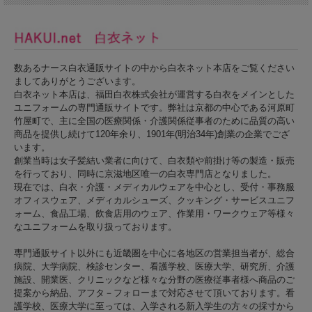
数あるナース白衣通販サイトの中から白衣ネット本店をご覧ください
ましてありがとうございます。
白衣ネット本店は、福田白衣株式会社が運営する白衣をメインとした
ユニフォームの専門通販サイトです。弊社は京都の中心である河原町
竹屋町で、主に全国の医療関係・介護関係従事者のために品質の高い
商品を提供し続けて120年余り、1901年(明治34年)創業の企業でござ
います。
創業当時は女子髪結い業者に向けて、白衣類や前掛け等の製造・販売
を行っており、同時に京滋地区唯一の白衣専門店となりました。
現在では、白衣・介護・メディカルウェアを中心とし、受付・事務服
オフィスウェア、メディカルシューズ、クッキング・サービスユニフ
ォーム、食品工場、飲食店用のウェア、作業用・ワークウェア等様々
なユニフォームを取り扱っております。
専門通販サイト以外にも近畿圏を中心に各地区の営業担当者が、総合
病院、大学病院、検診センター、看護学校、医療大学、研究所、介護
施設、開業医、クリニックなど様々な分野の医療従事者様へ商品のご
提案から納品、アフタ－フォローまで対応させて頂いております。看
護学校、医療大学に至っては、入学される新入学生の方々の採寸から