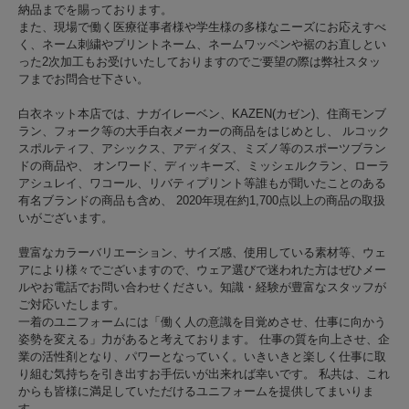
納品までを賜っております。
また、現場で働く医療従事者様や学生様の多様なニーズにお応えすべ
く、ネーム刺繍やプリントネーム、ネームワッペンや裾のお直しとい
った2次加工もお受けいたしておりますのでご要望の際は弊社スタッ
フまでお問合せ下さい。
白衣ネット本店では、ナガイレーベン、KAZEN(カゼン)、住商モンブ
ラン、フォーク等の大手白衣メーカーの商品をはじめとし、 ルコック
スポルティフ、アシックス、アディダス、ミズノ等のスポーツブラン
ドの商品や、 オンワード、ディッキーズ、ミッシェルクラン、ローラ
アシュレイ、ワコール、リバティプリント等誰もが聞いたことのある
有名ブランドの商品も含め、 2020年現在約1,700点以上の商品の取扱
いがございます。
豊富なカラーバリエーション、サイズ感、使用している素材等、ウェ
アにより様々でございますので、ウェア選びで迷われた方はぜひメー
ルやお電話でお問い合わせください。知識・経験が豊富なスタッフが
ご対応いたします。
一着のユニフォームには「働く人の意識を目覚めさせ、仕事に向かう
姿勢を変える」力があると考えております。 仕事の質を向上させ、企
業の活性剤となり、パワーとなっていく。いきいきと楽しく仕事に取
り組む気持ちを引き出すお手伝いが出来れば幸いです。 私共は、これ
からも皆様に満足していただけるユニフォームを提供してまいりま
す。