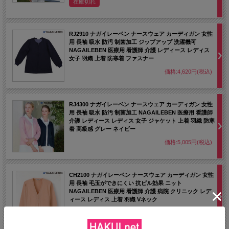
在庫切れ
RJ2910 ナガイレーベン ナースウェア カーディガン 女性
用 長袖 吸水 防汚 制菌加工 ジップアップ 洗濯機可
NAGAILEBEN 医療用 看護師 介護 レディース レディス
女子 羽織 上着 防寒着 ファスナー
価格:4,620円(税込)
RJ4300 ナガイレーベン ナースウェア カーディガン 女性
用 長袖 吸水 防汚 制菌加工 NAGAILEBEN 医療用 看護師
介護 レディース レディス 女子 ジャケット 上着 羽織 防寒
着 高級感 グレー ネイビー
価格:5,005円(税込)
CH2100 ナガイレーベン ナースウェア カーディガン 女性
用 長袖 毛玉ができにくい 抗ピル効果 ニット
NAGAILEBEN 医療用 看護師 介護 病院 クリニック レデ
ィース レディス 上着 羽織 Vネック
価格:5,313円(税込)