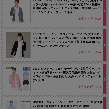
FN1580 フォーク ナースウェア カーディガン 女性用 レギ
ュラー丈 軽い オールシーズン 手洗い可能 FOLK 医療用
看護師 介護 レディース レディス 羽織 上着 防寒 ホームク
リーニング グレー ブラック ネイビー
価格:5,544円(税込)
FN1590 フォーク ナースウェア カーディガン 女性用 ロン
グ丈 軽い オールシーズン 手洗い可能 FOLK 医療用 看護
師 介護 レディース レディス 羽織 上着 丈長 防寒 ホーム
クリーニング グレー ブラック
価格:5,852円(税込)
189 カゼン ナースウェア カーディガン 女性用 ウール ナ
イロン 抗菌防臭 KAZEN 医療用 看護師 羽織 上着 ピンク
ホワイト ブルー 保温 防しわ 大きいサイズ レディース レ
ディス 4L
価格:6,545円(税込)
HO1916 ナガイレーベン ナースウェア ワンピース 女性用
7分袖 襟付き 制菌加工 制電 吸水 防汚 透け防止