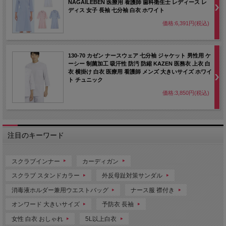
NAGAILEBEN 医療用 看護師 歯科衛生士 レディース レ
ディス 女子 長袖 七分袖 白衣 ホワイト
価格:6,391円(税込)
130-70 カゼン ナースウェア 七分袖 ジャケット 男性用 ケ
ーシー 制菌加工 吸汗性 防汚 防縮 KAZEN 医務衣 上衣 白
衣 横掛け 白衣 医療用 看護師 メンズ 大きいサイズ ホワイ
ト チュニック
価格:3,850円(税込)
注目のキーワード
スクラブインナー
カーディガン
スクラブ スタンドカラー
外反母趾対策サンダル
消毒液ホルダー兼用ウエストバッグ
ナース服 襟付き
オンワード 大きいサイズ
予防衣 長袖
女性 白衣 おしゃれ
5L以上白衣