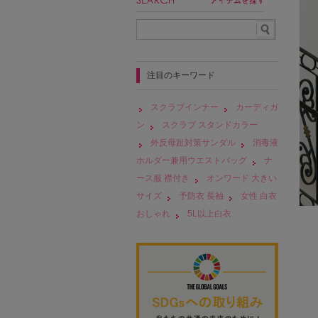
注目のキーワード
スクラブインナー
カーディガ
ン
スクラブ スタンドカラー
外反母趾対策サンダル
消毒液
ホルダー兼用ウエストバッグ
ナ
ース服 襟付き
オンワード 大きい
サイズ
予防衣 長袖
女性 白衣
おしゃれ
5L以上白衣