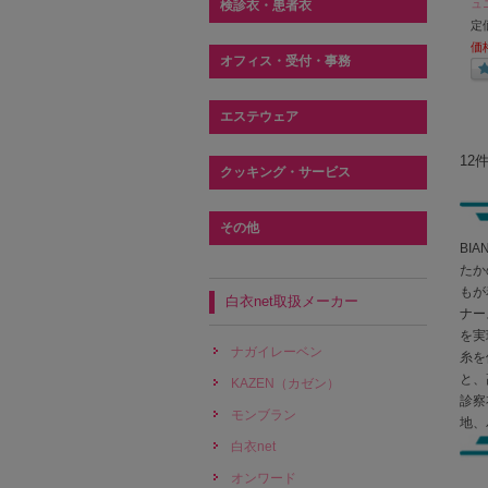
ュ
検診衣・患者衣
定
価
オフィス・受付・事務
エステウェア
12
クッキング・サービス
その他
BI
たか
もが
白衣net取扱メーカー
ナー
を実
ナガイレーベン
糸を
と、
KAZEN（カゼン）
診察
モンブラン
地、
白衣net
オンワード