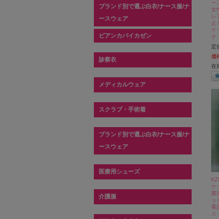
ー
ブランド別で選ぶ白衣/ナース服/ナ
女
レ
ースウェア
止
ケ
ビアンカバイカゼン
テ
定
価
診察衣
在
メディカルウェア
スクラブ・手術着
ブランド別で選ぶ白衣/ナース服/ナ
ースウェア
医療用シューズ
K
ケ
菌
介護服
ッ
看
ス