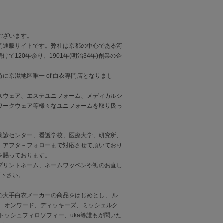
ございます。
門通販サイトです。弊社は京都の中心である河
120年余り、1901年(明治34年)創業の企
京滋地区唯一 of 白衣専門店となりまし
スウェア、エステユニフォーム、メディカルシ
ワークウェア等様々なユニフォームを取り扱っ
検診センター、看護学校、医療大学、研究所、
、アフタ－フォローまで対応させて頂いており
を賜っております。
プリントネーム、ネームワッペンや裾のお直し
せ下さい。
の大手白衣メーカーの商品をはじめとし、 ル
 オンワード、ディッキーズ、ミッシェルク
トッシュフィロソフィー、uka等誰もが聞いた