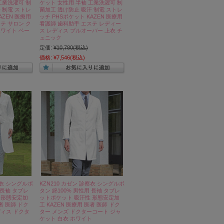
工業洗濯可 制
ケット 女性用 半袖 工業洗濯可 制
 制電 ストレ
菌加工 透け防止 吸汗 制電 ストレ
AZEN 医療用
ッチ PHSポケット KAZEN 医療用
テ サロン ク
看護師 歯科助手 エステ レディー
ホワイト ベー
ス レディス プルオーバー 上衣 チ
ュニック
定価:
¥10,780
(税込)
価格:
¥7,546
(税込)
察衣 シングルボ
KZN210 カゼン 診察衣 シングルボ
 長袖 タブレ
タン 綿100% 男性用 長袖 タブレ
 形態安定加
ットポケット 吸汗性 形態安定加
医者 医師 ドク
工 KAZEN 医療用 医者 医師 ドク
ディス ドクタ
ター メンズ ドクターコート ジャ
ケット 白衣 ホワイト