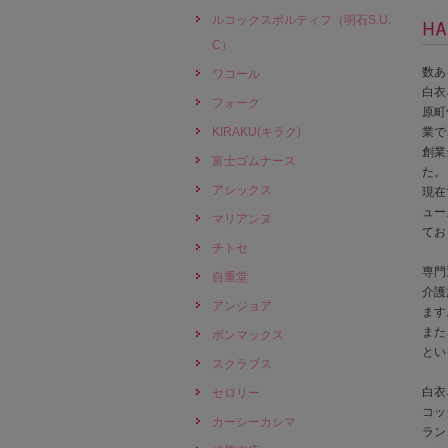
ルコックスポルティフ（明石S.U.
C）
数あ
ワコール
白衣
フォーク
原町
KIRAKU(キラク)
業で
創業
富士ゴムナース
た。
アシックス
現在
ュー
マリアンヌ
てお
チトセ
専門
自重堂
介護
アンジョア
ます
また
ボンマックス
とい
スクラブス
白衣
セロリー
コッ
カーシーカシマ
ラン