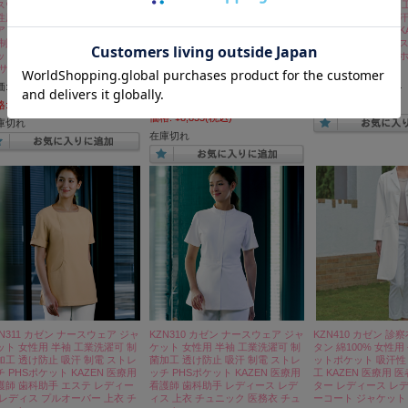
スウェア レディス チュニック
ースウェア ワンピース 女性用 半
ピース 女性用 半袖 
性用 Vネック 後ろファスナー フ
袖 Vネック 後ろファスナー フレア
菌加工 透け防止 吸汗
ア 工業洗濯可 制菌加工 透け防
工業洗濯可 制菌加工 透け防止 制
ッチ PHSポケット K
 制電 ストレッチ 防汚 スマホポ
電 ストレッチ 防汚 スマホポケッ
看護師 歯科助手 エス
ット KAZEN 医療用 看護師 エス
ト KAZEN 医療用 看護師 エステ
リニック レディス 
 サロン クリニック 受付
サロン クリニック 受付 レディス
ジュ ネイビー
ベージュ ネイビー
価:
¥10,450
(税込)
定価:
¥12,320
(税込)
定価:
¥12,650
(税込)
格:
¥7,315
(税込)
価格:
¥8,624
(税込)
価格:
¥8,855
(税込)
庫切れ
在庫切れ
ZN311 カゼン ナースウェア ジャ
KZN310 カゼン ナースウェア ジャ
KZN410 カゼン 診
ット 女性用 半袖 工業洗濯可 制
ケット 女性用 半袖 工業洗濯可 制
タン 綿100% 女性用
加工 透け防止 吸汗 制電 ストレ
菌加工 透け防止 吸汗 制電 ストレ
ットポケット 吸汗性
チ PHSポケット KAZEN 医療用
ッチ PHSポケット KAZEN 医療用
工 KAZEN 医療用 
護師 歯科助手 エステ レディー
看護師 歯科助手 レディース レデ
ター レディース レ
 レディス プルオーバー 上衣 チ
ィス 上衣 チュニック 医務衣 チュ
ーコート ジャケット