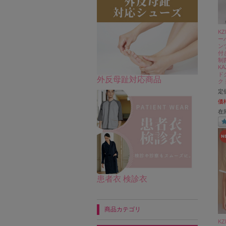
K
ー
ン
付
制
K
ド
外反母趾対応商品
ク 
定
価
在
患者衣 検診衣
商品カテゴリ
K