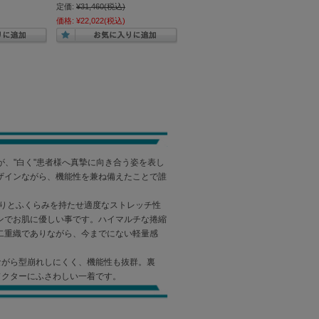
定価:
¥31,460
(税込)
価格:
¥22,022
(税込)
様が、"白く"患者様へ真摯に向き合う姿を表し
ザインながら、機能性を兼ね備えたことで誰
んわりとふくらみを持たせ適度なストレッチ性
ンでお肌に優しい事です。ハイマルチな捲縮
二重織でありながら、今までにない軽量感
ながら型崩れしにくく、機能性も抜群。裏
ドクターにふさわしい一着です。