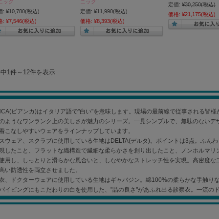
ニック
ニック
定価:
¥30,250
(税込)
価:
¥10,780
(税込)
定価:
¥11,990
(税込)
価格:
¥21,175
(税込)
格:
¥7,546
(税込)
価格:
¥8,393
(税込)
件中1件～12件を表示
ANCA(ビアンカ)はイタリア語で"白い"を意味します。現場の最前線で従事される皆
のようなワンランク上の美しさが魅力のシリーズ。一見シンプルで、無駄のないデ
着こなしやすいウェアをラインナップしています。
スウェア、スクラブに使用している生地はDELTA(デルタ)。ポイントは3点。ふ
現したこと、フラットな織構造で繊細な柔らかさを創り出したこと、ノンホルマリ
使用し、しっとりと滑らかな風合いと、しなやかなストレッチ性を実現。高密度な
高い防透性を両立させました。
衣、ドクターウェアに使用している生地はギャバジン。綿100%の柔らかな手触り
パイピングにもこだわりの白を使用した、"品の良さ"があふれ出る診察衣。一流の