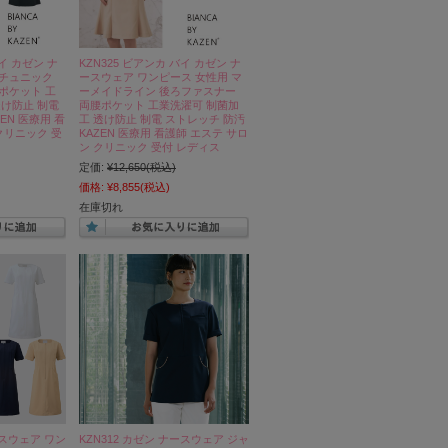
バイ カゼン ナ
KZN325 ビアンカ バイ カゼン ナ
スチュニック
ースウェア ワンピース 女性用 マ
ポケット 工
ーメイドライン 後ろファスナー
透け防止 制電
両腰ポケット 工業洗濯可 制菌加
EN 医療用 看
工 透け防止 制電 ストレッチ 防汚
クリニック 受
KAZEN 医療用 看護師 エステ サロ
ン クリニック 受付 レディス
定価:
¥12,650
(税込)
価格:
¥8,855
(税込)
在庫切れ
ースウェア ワン
KZN312 カゼン ナースウェア ジャ