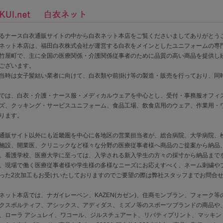
るナース白衣通販サイトの中から白衣ネット本店をご覧くださいましてありがとう
ネット本店は、福田白衣株式会社が運営する白衣をメインとしたユニフォームの専
竹屋町で、主に全国の医療関係・介護関係従事者のために品質の高い商品を提供し続けて
ございます。
当時は女子髪結い業者に向けて、白衣類や前掛け等の製造・販売を行っており、同時に
では、白衣・介護・ナース服・メディカルウェアを中心とし、受付・事務服オフィ
ズ、クッキング・サービスユニフォーム、食品工場、飲食店用のウェア、作業用・
ります。
通販サイト以外にも近畿圏を中心に各地区の営業担当者が、総合病院、大学病院、
施設、開業医、クリニックなど様々な分野の医療従事者様へ商品のご提案から納品
。看護学校、医療大学に至っては、入学される新入学生の方々の採寸から納品まで
、現場で働く医療従事者様や学生様の多様なニーズにお応えすべく、ネーム刺繍や
った2次加工もお受けいたしておりますのでご要望の際は弊社スタッフまでお問合
ネット本店では、ナガイレーベン、KAZEN(カゼン)、住商モンブラン、フォーク等
クスポルティフ、アシックス、アディダス、ミズノ等のスポーツブランドの商品や、
、ローラ アシュレイ、ワコール、ジルスチュアート、リバティプリント、マッキン