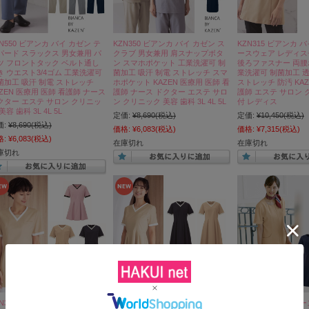
ZN550 ビアンカ バイ カゼン テ
KZN350 ビアンカ バイ カゼン ス
KZN315 ビアンカ 
パード スラックス 男女兼用 パ
クラブ 男女兼用 肩スナップボタ
ースウェア レディ
ツ フロントタック ベルト通し
ン スマホポケット 工業洗濯可 制
後ろファスナー 両腰
き ウエスト3/4ゴム 工業洗濯可
菌加工 吸汗 制電 ストレッチ スマ
業洗濯可 制菌加工 
菌加工 吸汗 制電 ストレッチ
ホポケット KAZEN 医療用 医師 看
ストレッチ 防汚 KAZ
AZEN 医療用 医師 看護師 ナース
護師 ナース ドクター エステ サロ
護師 エステ サロン 
クター エステ サロン クリニッ
ン クリニック 美容 歯科 3L 4L 5L
付 レディス
美容 歯科 3L 4L 5L
定価:
¥8,690
(税込)
定価:
¥10,450
(税込)
価:
¥8,690
(税込)
価格:
¥6,083
(税込)
価格:
¥7,315
(税込)
格:
¥6,083
(税込)
在庫切れ
在庫切れ
庫切れ
ZN316 ビアンカ バイ カゼン ナ
KZN326 ビアンカ バイ カゼン ナ
KZN321 カゼン ナ