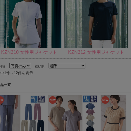
KZN310 女性用ジャケット
KZN312 女性用ジャケット
切替：
並び順：
件中1件～12件を表示
商品一覧