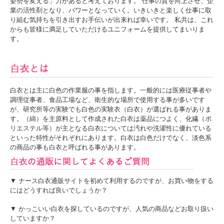
姿勢を変える」力があると考えております。 仕事の質を向上させ、企
業の活性剤となり、パワーとなっていく。いきいきと楽しく仕事に取
り組む気持ちを引き出すお手伝いが出来れば幸いです。 私共は、これ
からも皆様に満足していただけるユニフォームを提供してまいりま
す。
白衣とは主に白色の作業服の事を指します。一般的には医療従事者や
調理従事者、食品工場など、衛生的な場所で使用する事が多いです
が、研究所等の実験でも白色の実験衣（白衣）が選ばれる事がありま
す。（綿）を主原料として作成された白衣は薬品につよく、化繊（ポ
リエステル等）が主となる白衣については汚れや洗濯性に優れている
といった特性がそれぞれにあります。白衣は白色だけでなく、淡色系
の商品の事も白衣と呼ばれる事があります。
▼ ナース白衣通販サイトを初めて利用するのですが、お買い物をする
にはどうすれば良いでしょうか？
▼ かっこいい白衣を探しているのですが、人気の商品などお取り扱い
していますか？