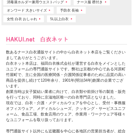
消毒液ホルダー兼用ウエストバッグ
ナース服 襟付き
オンワード 大きいサイズ
予防衣 長袖
女性 白衣 おしゃれ
5L以上白衣
数あるナース白衣通販サイトの中から白衣ネット本店をご覧ください
ましてありがとうございます。
白衣ネット本店は、福田白衣株式会社が運営する白衣をメインとした
ユニフォームの専門通販サイトです。弊社は京都の中心である河原町
竹屋町で、主に全国の医療関係・介護関係従事者のために品質の高い
商品を提供し続けて120年余り、1901年(明治34年)創業の企業でござ
います。
創業当時は女子髪結い業者に向けて、白衣類や前掛け等の製造・販売
を行っており、同時に京滋地区唯一の白衣専門店となりました。
現在では、白衣・介護・メディカルウェアを中心とし、受付・事務服
オフィスウェア、メディカルシューズ、クッキング・サービスユニフ
ォーム、食品工場、飲食店用のウェア、作業用・ワークウェア等様々
なユニフォームを取り扱っております。
専門通販サイト以外にも近畿圏を中心に各地区の営業担当者が、総合