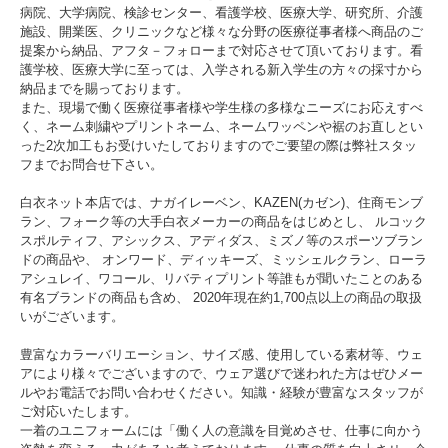
病院、大学病院、検診センター、看護学校、医療大学、研究所、介護
施設、開業医、クリニックなど様々な分野の医療従事者様へ商品のご
提案から納品、アフタ－フォローまで対応させて頂いております。看
護学校、医療大学に至っては、入学される新入学生の方々の採寸から
納品までを賜っております。
また、現場で働く医療従事者様や学生様の多様なニーズにお応えすべ
く、ネーム刺繍やプリントネーム、ネームワッペンや裾のお直しとい
った2次加工もお受けいたしておりますのでご要望の際は弊社スタッ
フまでお問合せ下さい。
白衣ネット本店では、ナガイレーベン、KAZEN(カゼン)、住商モンブ
ラン、フォーク等の大手白衣メーカーの商品をはじめとし、 ルコック
スポルティフ、アシックス、アディダス、ミズノ等のスポーツブラン
ドの商品や、 オンワード、ディッキーズ、ミッシェルクラン、ローラ
アシュレイ、ワコール、リバティプリント等誰もが聞いたことのある
有名ブランドの商品も含め、 2020年現在約1,700点以上の商品の取扱
いがございます。
豊富なカラーバリエーション、サイズ感、使用している素材等、ウェ
アにより様々でございますので、ウェア選びで迷われた方はぜひメー
ルやお電話でお問い合わせください。知識・経験が豊富なスタッフが
ご対応いたします。
一着のユニフォームには「働く人の意識を目覚めさせ、仕事に向かう