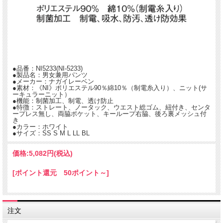
非常に優れたストレッチ性を持つニット素材を使用した男女兼用パンツです。
防透性にも優れており快適なはき心地です。
●ストレート
●ノータック
●ウエスト総ゴム、紐付き
●センタープレス無し
●品番：NI5233(NI-5233)
●両脇ポケット
●製品名：男女兼用パンツ
●キーループ右脇
●メーカー：ナガイレーベン
●後ろ裏メッシュ付き
●素材：《NI》ポリエステル90％綿10％（制電糸入り）、ニット(サ
ーキュラーニット）
●機能：制菌加工、制電、透け防止
●特徴：ストレート、ノータック、ウエスト総ゴム、紐付き、センタ
ープレス無し、両脇ポケット、キーループ右脇、後ろ裏メッシュ付
き
●カラー：ホワイト
●サイズ：SS S M L LL BL
価格:
5,082円
(税込)
[ポイント還元 50ポイント～]
注文