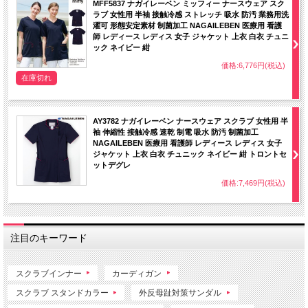
MFF5837 ナガイレーベン ミッフィー ナースウェア スク
ラブ 女性用 半袖 接触冷感 ストレッチ 吸水 防汚 業務用洗
濯可 形態安定素材 制菌加工 NAGAILEBEN 医療用 看護
師 レディース レディス 女子 ジャケット 上衣 白衣 チュニ
ック ネイビー 紺
価格:6,776円(税込)
在庫切れ
AY3782 ナガイレーベン ナースウェア スクラブ 女性用 半
袖 伸縮性 接触冷感 速乾 制電 吸水 防汚 制菌加工
NAGAILEBEN 医療用 看護師 レディース レディス 女子
ジャケット 上衣 白衣 チュニック ネイビー 紺 トロントセ
ットデグレ
価格:7,469円(税込)
注目のキーワード
スクラブインナー
カーディガン
スクラブ スタンドカラー
外反母趾対策サンダル