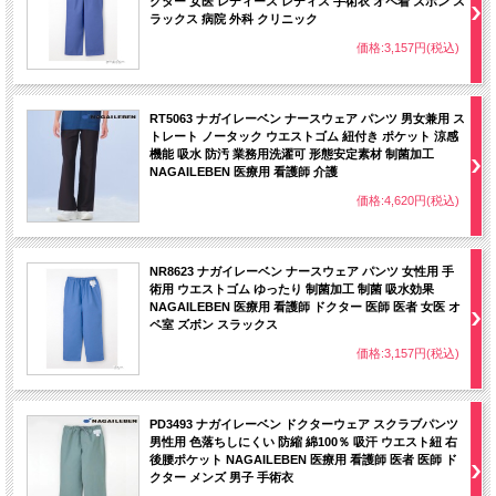
クター 女医 レディース レディス 手術衣 オペ着 ズボン ス
ラックス 病院 外科 クリニック
価格:3,157円(税込)
RT5063 ナガイレーベン ナースウェア パンツ 男女兼用 ス
トレート ノータック ウエストゴム 紐付き ポケット 涼感
機能 吸水 防汚 業務用洗濯可 形態安定素材 制菌加工
NAGAILEBEN 医療用 看護師 介護
素材はNIを使用。
・ポリエステル90％綿10％（制電糸入り）
価格:4,620円(税込)
・ニット(サーキュラーニット）
●透け防止フルダルポリエステル糸使いにより、極めて高い透け防止効果がありま
す。
NR8623 ナガイレーベン ナースウェア パンツ 女性用 手
●極めて高いストレッチ性が有ります。
術用 ウエストゴム ゆったり 制菌加工 制菌 吸水効果
●特殊な糸使いにより、肌に触れるとヒヤっとする接触冷感素材です。
NAGAILEBEN 医療用 看護師 ドクター 医師 医者 女医 オ
●ニット素材のため、通気性があり、防皺性にも優れています。
ペ室 ズボン スラックス
●洗濯耐久性のある制菌加工を施し、清潔で快適に着用していただけます。
価格:3,157円(税込)
●着用時のまとわりつきや、パチパチ放電を低減させるために制電糸を使用してい
ます。
●業務用洗濯にも耐えうる形態安定素材です。
PD3493 ナガイレーベン ドクターウェア スクラブパンツ
男性用 色落ちしにくい 防縮 綿100％ 吸汗 ウエスト紐 右
※こちらは股下フリーの商品です。ご一緒に裾上げテープはいかがですか？
後腰ポケット NAGAILEBEN 医療用 看護師 医者 医師 ド
クター メンズ 男子 手術衣