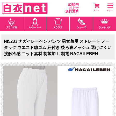
8250円
以上で
送料無料
NI5233 ナガイレーベン パンツ 男女兼用 ストレート ノー
タック ウエスト総ゴム 紐付き 後ろ裏メッシュ 透けにくい
接触冷感 ニット素材 制菌加工 制電 NAGAILEBEN