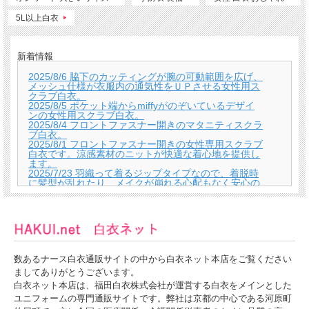
5L以上白衣
新着情報
2025/8/6 脇下のカッティングが腕の可動範囲を広げ、
メッシュ仕様が衣服内の通気性をＵＰさせる女性用ス
クラブ白衣。
2025/8/5 ポケット端からmiffyがのぞいているデザイ
ンの女性用スクラブ白衣。
2025/8/4 フロントファスナー開きのマタニティスクラ
ブ白衣。
2025/8/1 フロントファスナー開きの女性専用スクラブ
白衣です。涼感素材のニットが快適な着心地を提供し
ます。
2025/7/23 羽織って着るジップタイプなので、着脱時
に髪型が乱れたり、メイクが崩れる心配もなく安心の
男女兼用スクラブ白衣。
2025/7/22 襟付き仕様のため、首掛けストラップを使
用する方におすすめの男女兼用スクラブ白衣。
2025/7/18 平面でデザインしたシルエットに直線で幾
何学的な切り替えのデザインがポイントのディッキー
ズ男女兼用スクラブ白衣。
2025/7/17 通常の仕様よりも、腕を上げて作業する方
数あるナース白衣通販サイトの中から白衣ネット本店をご覧ください
に楽に感じていただける仕様の男女兼用スクラブ白
衣。
ましてありがとうございます。
2025/7/16 ディッキーズらしく落ち着いたカラーに、
白衣ネット本店は、福田白衣株式会社が運営する白衣をメインとした
ワークウエアのディテールを追加した男女兼用スクラ
ユニフォームの専門通販サイトです。弊社は京都の中心である河原町
ブ白衣。。落ち着いたカラーが魅力。
2025/7/15 高機能素材ライトフィックスを使用した男