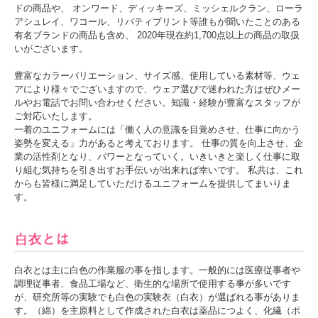
ドの商品や、 オンワード、ディッキーズ、ミッシェルクラン、ローラ
好みのカラーサイズが見つかりやすい女性用スクラブ
白衣です。
アシュレイ、ワコール、リバティプリント等誰もが聞いたことのある
2025/5/27 miffyと動物達を組み合わせたプリント柄ス
有名ブランドの商品も含め、 2020年現在約1,700点以上の商品の取扱
クラブ白衣。
いがございます。
2025/5/26 着脱しやすいフロントファスナー開きの女
性用スクラブ白衣。裾のゆとりを確保するフロントベ
ンツによって、座りながらの作業も快適です。
豊富なカラーバリエーション、サイズ感、使用している素材等、ウェ
2025/5/23 ミズノの男女兼用前ジップスクラブ白衣。
シワになりにくく、お手入れ簡単。洗濯物も乾きやす
アにより様々でございますので、ウェア選びで迷われた方はぜひメー
い。
ルやお電話でお問い合わせください。知識・経験が豊富なスタッフが
2025/5/22
ミズノの男女兼用スクラブ白衣。SSサイズ
ご対応いたします。
から5Lサイズ。繰り返し洗濯しても色落ちしにくい。
2025/5/21 ミズノ女性用ファスナースクラブ白衣。ホ
一着のユニフォームには「働く人の意識を目覚めさせ、仕事に向かう
ワイトカラーをベースに衿元や袖の配色でスポーティ
姿勢を変える」力があると考えております。 仕事の質を向上させ、企
な印象に。
業の活性剤となり、パワーとなっていく。いきいきと楽しく仕事に取
2025/5/20 ミズノ男女兼用スクラブ白衣。高い通気性
と柔らかい肌触りで着心地がよく動きやすいです。
り組む気持ちを引き出すお手伝いが出来れば幸いです。 私共は、これ
2025/4/2 オンワード男女兼用スクラブ白衣。なめらか
からも皆様に満足していただけるユニフォームを提供してまいりま
な肌触りや風合いのよさも加わり、時代が求めるスト
す。
レスフリーな着心地。
2025/4/1 細部までこだわったデザイン＆機能で誰もが
快適にきられる男女兼用ファスナースクラブ白衣。
2025/3/26 アシンメトリーな衿配色のシンプルな男女
兼用スクラブ。軽量で空気のように軽やかな着心地で
す。
2025/3/21 究極の軽さを追求した超軽量素材×プルオ
ーバータイプの男女兼用スクラブ白衣。
白衣とは主に白色の作業服の事を指します。一般的には医療従事者や
2025/3/19 可動域がさらに広がり動きやすい男女兼用
調理従事者、食品工場など、衛生的な場所で使用する事が多いです
スクラブジャケット白衣です。
が、研究所等の実験でも白色の実験衣（白衣）が選ばれる事がありま
2025/3/17 きれいめスクラブ白衣をお探しの方におす
すめ。マニッシュデザインのスクラブ白衣です。
す。（綿）を主原料として作成された白衣は薬品につよく、化繊（ポ
2025/3/7 素材は環境に優しいサスティナブル新素材を