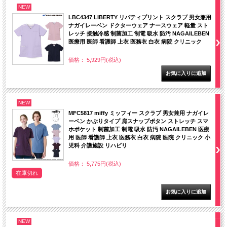
NEW
LBC4347 LIBERTY リバティプリント スクラブ 男女兼用
ナガイレーベン ドクターウェア ナースウェア 軽量 スト
レッチ 接触冷感 制菌加工 制電 吸水 防汚 NAGAILEBEN
医療用 医師 看護師 上衣 医務衣 白衣 病院 クリニック
価格： 5,929円(税込)
NEW
MFC5817 miffy ミッフィー スクラブ 男女兼用 ナガイレ
ーベン かぶりタイプ 肩スナップボタン ストレッチ スマ
ホポケット 制菌加工 制電 吸水 防汚 NAGAILEBEN 医療
用 医師 看護師 上衣 医務衣 白衣 病院 医院 クリニック 小
児科 介護施設 リハビリ
価格： 5,775円(税込)
在庫切れ
NEW