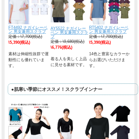
FT4492 ナガイレーベ
RT5402 ナガイレーベ
AY5522 ナガイレー
ン 男女兼用スクラブ
ン 男女兼用スクラブ
ベン 男女兼用スクラ
定価：\7,700(税込)
ブ
定価：\7,700(税込)
定価：\9,680(税込)
\5,390(税込)
\5,390(税込)
\6,776(税込)
素材は伸縮性抜群で運
14色と豊富なカラーか
着る人を美しく上品
動性にも優れていま
らお選びいただけま
に見せる素材です。
す。
す。
●肌寒い季節にオススメ！スクラブインナー