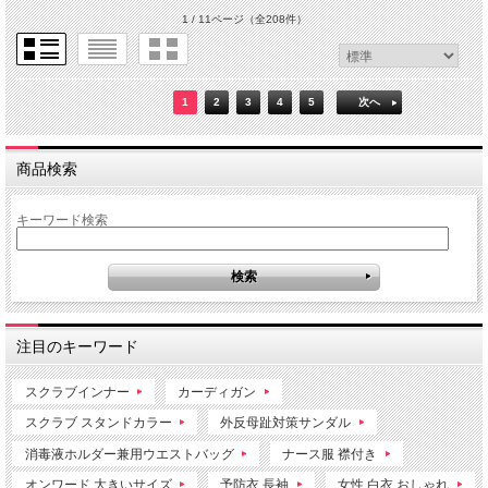
1 / 11ページ
（全208件）
1
2
3
4
5
次へ
商品検索
キーワード検索
注目のキーワード
スクラブインナー
カーディガン
スクラブ スタンドカラー
外反母趾対策サンダル
消毒液ホルダー兼用ウエストバッグ
ナース服 襟付き
オンワード 大きいサイズ
予防衣 長袖
女性 白衣 おしゃれ