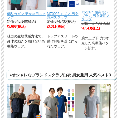
72-1374 住商モン
988 カゼン 男女兼用スク
MZ0092 ミズノ 男女
ブラン 男女兼用ス
ラブ
兼用スクラブ
クラブ
定価：\8,140(税込)
定価：\4,730(税込)
定価：\6,490(税込)
\5,698(税込)
\3,311(税込)
\4,543(税込)
独自の生地裁断方法で、
トップアスリートの
腕の上げ下げに考
身体の動きを妨げない高
動作解析を基に作ら
慮した高機能パタ
機能ウェア。
れたウェア。
ーン設計。
●オシャレなブランドスクラブ白衣 男女兼用 人気ベスト3