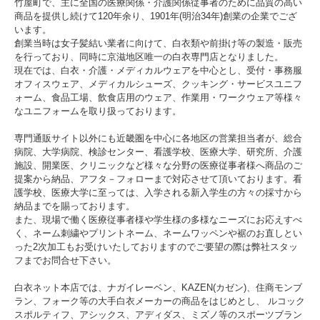
竹屋町で、主に全国の医療関係・介護関係従事者のために品質の高い
女兼用ジップスクラブ。
商品を提供し続けて120年余り、1901年(明治34年)創業の企業でござ
2025/7/10 平面でデザインしたシルエットに直線で幾
何学的な切り替えのデザインがポイントのディッキー
います。
ズ男女兼用スクラブ白衣。
創業当時は女子髪結い業者に向けて、白衣類や前掛け等の製造・販売
2025/7/9 通常の仕様よりも、腕を上げて作業する方に
を行っており、同時に京滋地区唯一の白衣専門店となりました。
楽に感じていただける仕様のディッキーズ男女兼用ス
クラブ白衣。
現在では、白衣・介護・メディカルウェアを中心とし、受付・事務服
2025/7/8 ディッキーズとフォークが共同開発した、大
オフィスウェア、メディカルシューズ、クッキング・サービスユニフ
人気ディッキーズシリーズの男女兼用スクラブ白衣。
ォーム、食品工場、飲食店用のウェア、作業用・ワークウェア等様々
2025/7/7 高機能素材ライトフィックスを使用した男女
兼用ジップスクラブ白衣。
なユニフォームを取り扱っております。
2025/7/4 スタンドカラー仕様のため、首元がすっきり
見え、洗練された印象になる男女兼用実父スクラブ白
専門通販サイト以外にも近畿圏を中心に各地区の営業担当者が、総合
衣。
2025/7/2 オールシーズン快適なニットスクラブ白衣
病院、大学病院、検診センター、看護学校、医療大学、研究所、介護
に、フロントジップタイプが登場。
施設、開業医、クリニックなど様々な分野の医療従事者様へ商品のご
2025/7/1 性別や年代を問わず、スタイリッシュに着こ
提案から納品、アフタ－フォローまで対応させて頂いております。看
なせるユニセックススクラブ白衣。
2025/6/11 腕の上げ下げや脚の曲げ伸ばし動作がスム
護学校、医療大学に至っては、入学される新入学生の方々の採寸から
ーズ。スポーティタイプの男女兼用スクラブ白衣で
納品までを賜っております。
す。
2025/6/10 明るくはつらつとしたピンクとブルーの女
また、現場で働く医療従事者様や学生様の多様なニーズにお応えすべ
性用スクラブ白衣。ゆったりシルエット。
く、ネーム刺繍やプリントネーム、ネームワッペンや裾のお直しとい
2025/6/9 フロントファスナー開きのマタニティスクラ
った2次加工もお受けいたしておりますのでご要望の際は弊社スタッ
ブ白衣。
2025/6/6 生地前面にリバティプリントの優しい花柄を
フまでお問合せ下さい。
使用した女性用のスクラブ白衣。
2025/6/5 深い色合いとストレッチ性のある素材を使用
白衣ネット本店では、ナガイレーベン、KAZEN(カゼン)、住商モンブ
した機能美の高い快適な女性用スクラブ白衣。
2025/5/29 プロファンクション機能を搭載したナガイ
ラン、フォーク等の大手白衣メーカーの商品をはじめとし、 ルコック
レーベンの男女兼用の前開きスクラブ白衣です。
スポルティフ、アシックス、アディダス、ミズノ等のスポーツブラン
2025/5/28 Sサイズから6Lサイズ、カラーは９色とお