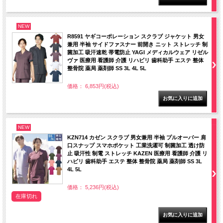
NEW
R8591 ヤギコーポレーション スクラブ ジャケット 男女
兼用 半袖 サイドファスナー 前開き ニット ストレッチ 制
菌加工 吸汗速乾 帯電防止 YAGI メディカルウェア リゼル
ヴァ 医療用 看護師 介護 リハビリ 歯科助手 エステ 整体
整骨院 薬局 薬剤師 SS 3L 4L 5L
価格： 6,853円(税込)
NEW
KZN714 カゼン スクラブ 男女兼用 半袖 プルオーバー 肩
口スナップ スマホポケット 工業洗濯可 制菌加工 透け防
止 吸汗性 制電 ストレッチ KAZEN 医療用 看護師 介護 リ
ハビリ 歯科助手 エステ 整体 整骨院 薬局 薬剤師 SS 3L
4L 5L
価格： 5,236円(税込)
在庫切れ