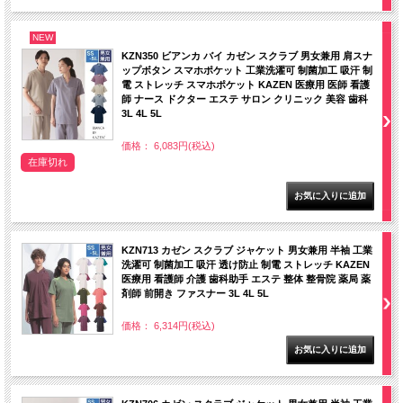
NEW
KZN350 ビアンカ バイ カゼン スクラブ 男女兼用 肩スナ
ップボタン スマホポケット 工業洗濯可 制菌加工 吸汗 制
電 ストレッチ スマホポケット KAZEN 医療用 医師 看護
師 ナース ドクター エステ サロン クリニック 美容 歯科
3L 4L 5L
価格： 6,083円(税込)
在庫切れ
KZN713 カゼン スクラブ ジャケット 男女兼用 半袖 工業
洗濯可 制菌加工 吸汗 透け防止 制電 ストレッチ KAZEN
医療用 看護師 介護 歯科助手 エステ 整体 整骨院 薬局 薬
剤師 前開き ファスナー 3L 4L 5L
価格： 6,314円(税込)