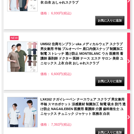
衣 白衣 おしゃれスクラブ
価格： 6,930円(税込)
NEW
UM502 住商モンブラン uka メディカルウェア スクラブ
男女兼用 半袖 プルオーバー 肩口内側スナップ 制菌加工
制電 ストレッチ 透け防止 MONTBLANC ウカ 医療用 看
護師 薬剤師 ドクター 医師 ナース エステ サロン 美容 ユ
ニセックス 上衣 白衣 おしゃれスクラブ
価格： 6,600円(税込)
LX4162 ナガイレーベン ナースウェア スクラブ 男女兼用
半袖 スマホポケット 涼感素材 制菌加工 制電 吸水 防汚 透
け防止 NAGAILEBEN 医療用 看護師 介護 歯科衛生士 ユ
ニセックス チュニック ジャケット 医務衣 白衣
価格： 7,392円(税込)