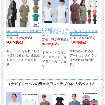
LX4162 ナガイレー
MZ-0302 ミズノ 男女兼用
KZN713 カゼン 男女
ベン 男女兼用スク
スクラブ
兼用スクラブ
ラブ
定価：\6,050(税込)
定価：\8,690(税込)
定価：\9,570(税込)
\4,235(税込)
\6,083(税込)
\6,699(税込)
着ているのを忘れてしま
躍動感あふれるグラ
ドラマ「となりの
うほどの着心地。通気性
デーションスクラブ
ナースエイド」等
も高く、べたつきも軽
は小物の収納力抜
で着用されていま
減。
群。
す。
●ナガイレーベンの男女兼用スクラブ白衣 人気ベスト3