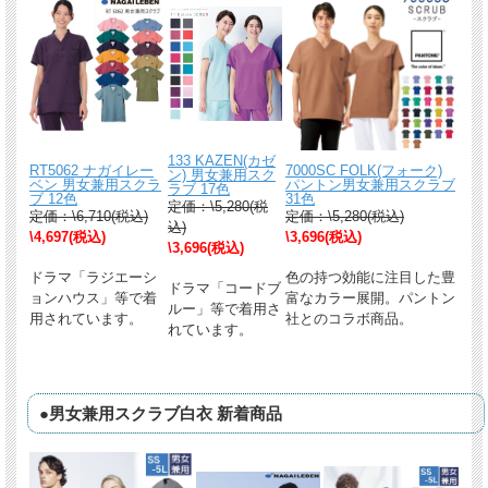
133 KAZEN(カゼ
RT5062 ナガイレー
7000SC FOLK(フォーク)
ン) 男女兼用スク
ベン 男女兼用スクラ
パントン男女兼用スクラブ
ラブ 17色
ブ 12色
31色
定価：\5,280(税
定価：\6,710(税込)
定価：\5,280(税込)
込)
\4,697(税込)
\3,696(税込)
\3,696(税込)
ドラマ「ラジエーシ
色の持つ効能に注目した豊
ドラマ「コードブ
ョンハウス」等で着
富なカラー展開。パントン
ルー」等で着用さ
用されています。
社とのコラボ商品。
れています。
●男女兼用スクラブ白衣 新着商品