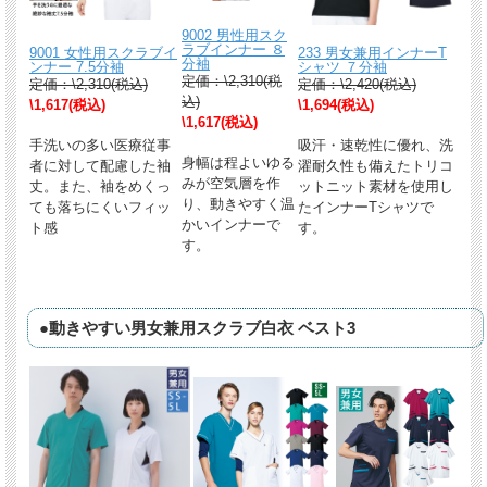
9002 男性用スク
ラブインナー ８
9001 女性用スクラブイ
233 男女兼用インナーT
分袖
ンナー 7.5分袖
シャツ ７分袖
定価：\2,310(税
定価：\2,310(税込)
定価：\2,420(税込)
込)
\1,617(税込)
\1,694(税込)
\1,617(税込)
手洗いの多い医療従事
吸汗・速乾性に優れ、洗
身幅は程よいゆる
者に対して配慮した袖
濯耐久性も備えたトリコ
みが空気層を作
丈。また、袖をめくっ
ットニット素材を使用し
り、動きやすく温
ても落ちにくいフィッ
たインナーTシャツで
かいインナーで
ト感
す。
す。
●動きやすい男女兼用スクラブ白衣 ベスト3