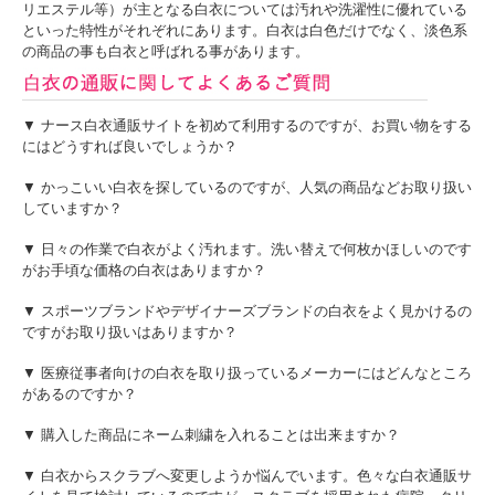
リエステル等）が主となる白衣については汚れや洗濯性に優れている
使用している女性用スクラブです。ストレッチ性も豊
かで快適な着心地です。
といった特性がそれぞれにあります。白衣は白色だけでなく、淡色系
2025/3/6 プルオーバータイプの男女兼用スクラブ白衣
の商品の事も白衣と呼ばれる事があります。
です。環境に優しいサスティナブルな素材を使用して
います。
2025/2/28 環境にやさしいサスティナブル素材を使用
した男女兼用オペ用スクラブ。
2025/2/14 独特の凹凸組織により肌への接触面積が少
▼ ナース白衣通販サイトを初めて利用するのですが、お買い物をする
なく、サラッとした肌触り。軽くて清涼感のある素材
にはどうすれば良いでしょうか？
で作られたスクラブ白衣。
2025/2/13 機能・着心地・デザインを追求したヨネッ
クスの衿付き男女兼用スクラブ白衣。
▼ かっこいい白衣を探しているのですが、人気の商品などお取り扱い
2025/2/12 吸汗速乾素材で軽く、リッチな質感の機能
していますか？
性が高くスタイリッシュな男女兼用スクラブ白衣。
2025/2/10 ヨネックス、機能性が高くスタイリッシュ
な男女兼用スクラブ白衣。
▼ 日々の作業で白衣がよく汚れます。洗い替えで何枚かほしいのです
がお手頃な価格の白衣はありますか？
▼ スポーツブランドやデザイナーズブランドの白衣をよく見かけるの
ですがお取り扱いはありますか？
▼ 医療従事者向けの白衣を取り扱っているメーカーにはどんなところ
があるのですか？
▼ 購入した商品にネーム刺繍を入れることは出来ますか？
▼ 白衣からスクラブへ変更しようか悩んでいます。色々な白衣通販サ