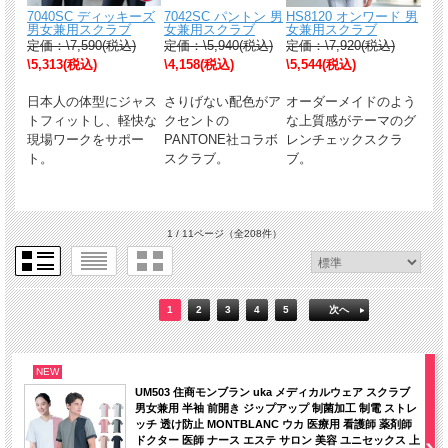
7040SC ディッキーズ
7042SC パントン 男
HS8120 オンワード 男
男女兼用スクラブ
女兼用スクラブ
女兼用スクラブ
定価：\7,590(税込)
定価：\5,940(税込)
定価：\7,920(税込)
\5,313(税込)
\4,158(税込)
\5,544(税込)
日本人の体型にジャス
さりげない配色がア
オーダーメイドのよう
トフィットし、軽快な
クセントの
な上質感がテーマのグ
現場ワークをサポー
PANTONE社コラボ
レンチェックスクラ
ト。
スクラブ。
ブ。
1 / 11ページ
（全208件）
1
2
3
4
5
次へ
NEW
UM503 住商モンブラン uka メディカルウェア スクラブ
男女兼用 半袖 前開き ジップアップ 制菌加工 制電 ストレ
ッチ 透け防止 MONTBLANC ウカ 医療用 看護師 薬剤師
ドクター 医師 ナース エステ サロン 美容 ユニセックス 上