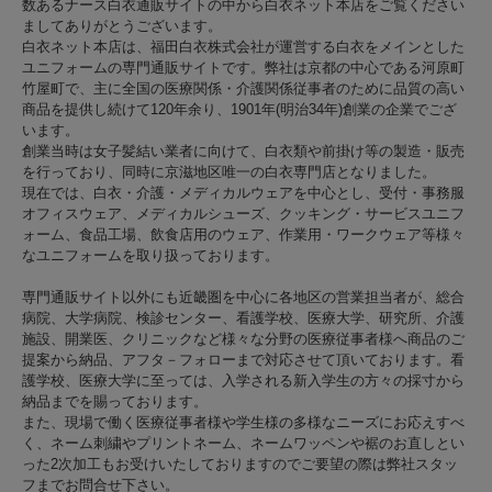
数あるナース白衣通販サイトの中から白衣ネット本店をご覧ください
ましてありがとうございます。
白衣ネット本店は、福田白衣株式会社が運営する白衣をメインとした
ユニフォームの専門通販サイトです。弊社は京都の中心である河原町
竹屋町で、主に全国の医療関係・介護関係従事者のために品質の高い
商品を提供し続けて120年余り、1901年(明治34年)創業の企業でござ
います。
創業当時は女子髪結い業者に向けて、白衣類や前掛け等の製造・販売
を行っており、同時に京滋地区唯一の白衣専門店となりました。
現在では、白衣・介護・メディカルウェアを中心とし、受付・事務服
オフィスウェア、メディカルシューズ、クッキング・サービスユニフ
ォーム、食品工場、飲食店用のウェア、作業用・ワークウェア等様々
なユニフォームを取り扱っております。
専門通販サイト以外にも近畿圏を中心に各地区の営業担当者が、総合
病院、大学病院、検診センター、看護学校、医療大学、研究所、介護
施設、開業医、クリニックなど様々な分野の医療従事者様へ商品のご
提案から納品、アフタ－フォローまで対応させて頂いております。看
護学校、医療大学に至っては、入学される新入学生の方々の採寸から
納品までを賜っております。
また、現場で働く医療従事者様や学生様の多様なニーズにお応えすべ
く、ネーム刺繍やプリントネーム、ネームワッペンや裾のお直しとい
った2次加工もお受けいたしておりますのでご要望の際は弊社スタッ
フまでお問合せ下さい。