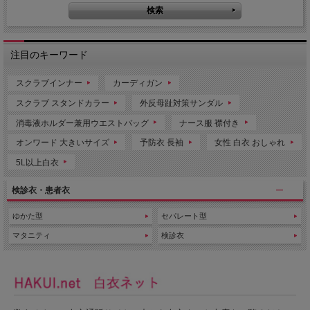
注目のキーワード
スクラブインナー
カーディガン
スクラブ スタンドカラー
外反母趾対策サンダル
消毒液ホルダー兼用ウエストバッグ
ナース服 襟付き
オンワード 大きいサイズ
予防衣 長袖
女性 白衣 おしゃれ
5L以上白衣
検診衣・患者衣
ゆかた型
セパレート型
マタニティ
検診衣