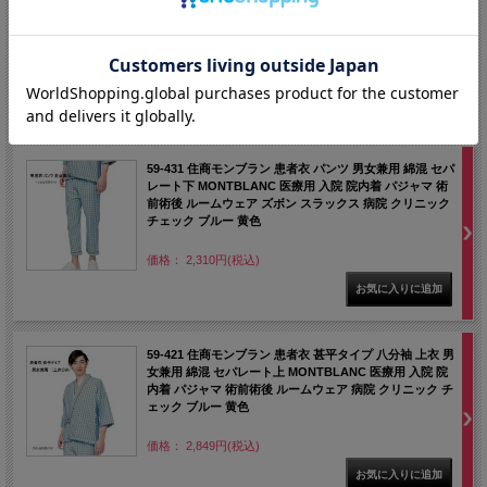
袖 男女兼用 術前術後衣 検査衣 パイル地 紐 3分割
MONTBLANC 医療用 検査着 入院 院内着 パジャマ 術前
術後 ルームウェア 病院 クリニック SS 3L 大きいサイズ
価格： 6,545円(税込)
59-431 住商モンブラン 患者衣 パンツ 男女兼用 綿混 セパ
レート下 MONTBLANC 医療用 入院 院内着 パジャマ 術
前術後 ルームウェア ズボン スラックス 病院 クリニック
チェック ブルー 黄色
価格： 2,310円(税込)
59-421 住商モンブラン 患者衣 甚平タイプ 八分袖 上衣 男
女兼用 綿混 セパレート上 MONTBLANC 医療用 入院 院
内着 パジャマ 術前術後 ルームウェア 病院 クリニック チ
ェック ブルー 黄色
価格： 2,849円(税込)