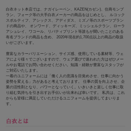
白衣ネット本店では、ナガイレーベン、KAZEN(カゼン)、住商モンブ
ラン、フォーク等の大手白衣メーカーの商品をはじめとし、 ルコック
スポルティフ、アシックス、アディダス、ミズノ等のスポーツブラン
ドの商品や、 オンワード、ディッキーズ、ミッシェルクラン、ローラ
アシュレイ、ワコール、リバティプリント等誰もが聞いたことのある
有名ブランドの商品も含め、 2020年現在約1,700点以上の商品の取扱
いがございます。
豊富なカラーバリエーション、サイズ感、使用している素材等、ウェ
アにより様々でございますので、ウェア選びで迷われた方はぜひメー
ルやお電話でお問い合わせください。知識・経験が豊富なスタッフが
ご対応いたします。
一着のユニフォームには「働く人の意識を目覚めさせ、仕事に向かう
姿勢を変える」力があると考えております。 仕事の質を向上させ、企
業の活性剤となり、パワーとなっていく。いきいきと楽しく仕事に取
り組む気持ちを引き出すお手伝いが出来れば幸いです。 私共は、これ
からも皆様に満足していただけるユニフォームを提供してまいりま
す。