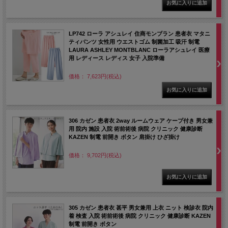
LP742 ローラ アシュレイ 住商モンブラン 患者衣 マタニ
ティパンツ 女性用 ウエストゴム 制菌加工 吸汗 制電
LAURA ASHLEY MONTBLANC ローラアシュレイ 医療
用 レディース レディス 女子 入院準備
価格： 7,623円(税込)
306 カゼン 患者衣 2way ルームウェア ケープ付き 男女兼
用 院内 施設 入院 術前術後 病院 クリニック 健康診断
KAZEN 制電 前開き ボタン 肩掛け ひざ掛け
価格： 9,702円(税込)
305 カゼン 患者衣 甚平 男女兼用 上衣 ニット 検診衣 院内
着 検査 入院 術前術後 病院 クリニック 健康診断 KAZEN
制電 前開き ボタン