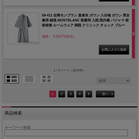
59-411 住商モンブラン 患者衣 ガウン 八分袖 ガウン 男女
兼用 綿混 MONTBLANC 医療用 入院 院内着 パジャマ 術
前術後 ルームウェア 病院 クリニック チェック ブルー
価格： 4,081円(税込)
1 / 5ページ
（全85件）
1
2
3
4
5
次へ
商品検索
キーワード検索