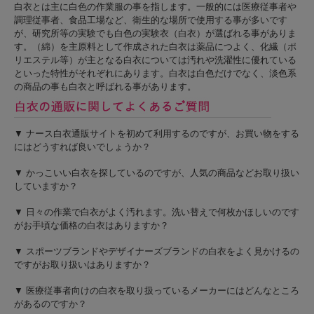
白衣とは主に白色の作業服の事を指します。一般的には医療従事者や
調理従事者、食品工場など、衛生的な場所で使用する事が多いです
が、研究所等の実験でも白色の実験衣（白衣）が選ばれる事がありま
す。（綿）を主原料として作成された白衣は薬品につよく、化繊（ポ
リエステル等）が主となる白衣については汚れや洗濯性に優れている
といった特性がそれぞれにあります。白衣は白色だけでなく、淡色系
の商品の事も白衣と呼ばれる事があります。
▼ ナース白衣通販サイトを初めて利用するのですが、お買い物をする
にはどうすれば良いでしょうか？
▼ かっこいい白衣を探しているのですが、人気の商品などお取り扱い
していますか？
▼ 日々の作業で白衣がよく汚れます。洗い替えで何枚かほしいのです
がお手頃な価格の白衣はありますか？
▼ スポーツブランドやデザイナーズブランドの白衣をよく見かけるの
ですがお取り扱いはありますか？
▼ 医療従事者向けの白衣を取り扱っているメーカーにはどんなところ
があるのですか？