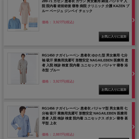
289-71 カゼン 患者衣 ガウン 男女兼用 綿混 パジャマ 入
院 院内着 術前術後 寝巻 病院 クリニック 介護 KAZEN ブ
ルー ベージュ ジンベイ チェック
価格： 3,927円(税込)
RG1450 ナガイレーベン 患者衣 ゆかた型 男女兼用 七分
袖 吸汗 業務用洗濯可 形態安定 NAGAILEBEN 医療用 患
者 入院 検診 検査 院内着 ユニセックス パジャマ 寝巻 浴
衣型 ブルー
価格： 3,927円(税込)
RG1456 ナガイレーベン 患者衣 パジャマ型 男女兼用 七
分袖 吸汗 業務用洗濯可 形態安定 NAGAILEBEN 医療用
患者 入院 検診 検査 院内着 ユニセックス ボタン 寝巻 甚
平型 上衣
価格： 2,887円(税込)