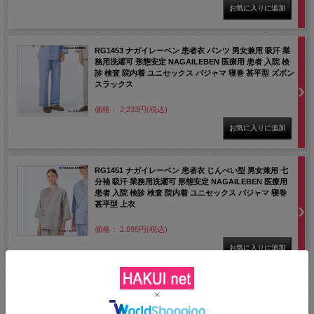
RG1453 ナガイレーベン 患者衣 パンツ 男女兼用 吸汗 業
務用洗濯可 形態安定 NAGAILEBEN 医療用 患者 入院 検
診 検査 院内着 ユニセックス パジャマ 寝巻 甚平型 ズボン
スラックス
価格： 2,233円(税込)
RG1451 ナガイレーベン 患者衣 じんべい型 男女兼用 七
分袖 吸汗 業務用洗濯可 形態安定 NAGAILEBEN 医療用
患者 入院 検診 検査 院内着 ユニセックス パジャマ 寝巻
甚平型 上衣
価格： 2,695円(税込)
NEW
79-231 79-234 住商モンブラン 着脱スムーズ 患者衣 8分