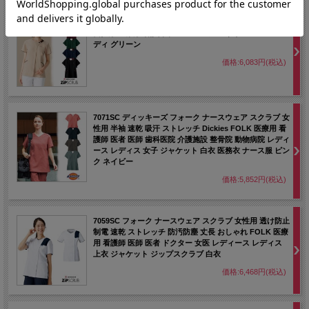
7069SC フォーク ナースウェア レディス ジップ スクラブ
女性用 医療用 看護師 ナース ベージュ ネイビー バーガン
ディ グリーン
価格:6,083円(税込)
7071SC ディッキーズ フォーク ナースウェア スクラブ 女
性用 半袖 速乾 吸汗 ストレッチ Dickies FOLK 医療用 看
護師 医者 医師 歯科医院 介護施設 整骨院 動物病院 レディ
ース レディス 女子 ジャケット 白衣 医務衣 ナース服 ピン
ク ネイビー
価格:5,852円(税込)
7059SC フォーク ナースウェア スクラブ 女性用 透け防止
制電 速乾 ストレッチ 防汚防塵 丈長 おしゃれ FOLK 医療
用 看護師 医師 医者 ドクター 女医 レディース レディス
上衣 ジャケット ジップスクラブ 白衣
価格:6,468円(税込)