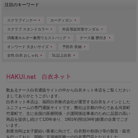
注目のキーワード
スクラブインナー
カーディガン
スクラブ スタンドカラー
外反母趾対策サンダル
消毒液ホルダー兼用ウエストバッグ
ナース服 襟付き
オンワード 大きいサイズ
予防衣 長袖
女性 白衣 おしゃれ
5L以上白衣
数あるナース白衣通販サイトの中から白衣ネット本店をご覧ください
ましてありがとうございます。
白衣ネット本店は、福田白衣株式会社が運営する白衣をメインとした
ユニフォームの専門通販サイトです。弊社は京都の中心である河原町
竹屋町で、主に全国の医療関係・介護関係従事者のために品質の高い
商品を提供し続けて120年余り、1901年(明治34年)創業の企業でござ
います。
創業当時は女子髪結い業者に向けて、白衣類や前掛け等の製造・販売
を行っており、同時に京滋地区唯一の白衣専門店となりました。