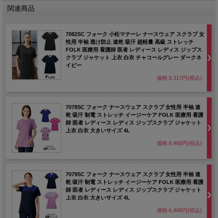
グッドデザイン賞受賞のジップスクラブのシリーズ。
関連商品
全体のソリッドカラーに襟と袖口に差し色でアクセントを加えたオシャレなスクラ
ブ。
強固なマスト（帆）をイメージして開発した新素材イリアスマストを使用。
7082SC フォーク 小松マテーレ ナースウェア スクラブ 女
機能糸クールエスパーは速やかに体の汗を吸い取ります。
性用 半袖 透け防止 速乾 吸汗 超軽量 高級 ストレッチ
お尻後ろまで隠れる少し長めの丈も嬉しい女性用スクラブ。
FOLK 医療用 看護師 医者 レディース レディス ジップス
クラブ ジャケット 上衣 白衣 チャコールグレー ダークネ
イビー
価格:9,317円(税込)
7078SC フォーク ナースウェア スクラブ 女性用 半袖 速
乾 吸汗 制電 ストレッチ イージーケア FOLK 医療用 看護
師 医者 レディース レディス ジップスクラブ ジャケット
上衣 白衣 大きいサイズ 4L
価格:6,468円(税込)
7079SC フォーク ナースウェア スクラブ 女性用 半袖 速
乾 吸汗 制電 ストレッチ イージーケア FOLK 医療用 看護
師 医者 レディース レディス ジップスクラブ ジャケット
上衣 白衣 大きいサイズ 4L
価格:6,468円(税込)