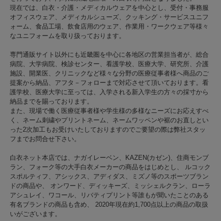
現在では、白衣・介護・メディカルウェアを中心とし、受付・事務服
オフィスウェア、メディカルシューズ、クッキング・サービスユニフ
ォーム、食品工場、飲食店用のウェア、作業用・ワークウェア等様々
なユニフォームを取り扱っております。
専門通販サイト以外にも近畿圏を中心に各地区の営業担当者が、総合
病院、大学病院、検診センター、看護学校、医療大学、研究所、介護
施設、開業医、クリニックなど様々な分野の医療従事者様へ商品のご
提案から納品、アフタ－フォローまで対応させて頂いております。看
護学校、医療大学に至っては、入学される新入学生の方々の採寸から
納品までを賜っております。
また、現場で働く医療従事者様や学生様の多様なニーズにお応えすべ
く、ネーム刺繍やプリントネーム、ネームワッペンや裾のお直しとい
った2次加工もお受けいたしておりますのでご要望の際は弊社スタッ
フまでお問合せ下さい。
白衣ネット本店では、ナガイレーベン、KAZEN(カゼン)、住商モンブ
ラン、フォーク等の大手白衣メーカーの商品をはじめとし、 ルコック
スポルティフ、アシックス、アディダス、ミズノ等のスポーツブラン
ドの商品や、 オンワード、ディッキーズ、ミッシェルクラン、ローラ
アシュレイ、ワコール、リバティプリント等誰もが聞いたことのある
有名ブランドの商品も含め、 2020年現在約1,700点以上の商品の取扱
いがございます。