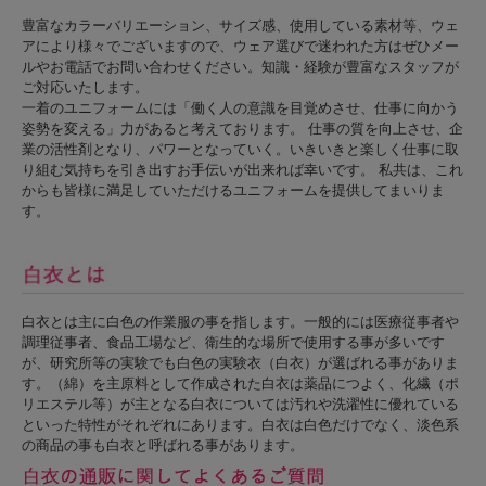
豊富なカラーバリエーション、サイズ感、使用している素材等、ウェ
アにより様々でございますので、ウェア選びで迷われた方はぜひメー
ルやお電話でお問い合わせください。知識・経験が豊富なスタッフが
ご対応いたします。
一着のユニフォームには「働く人の意識を目覚めさせ、仕事に向かう
姿勢を変える」力があると考えております。 仕事の質を向上させ、企
業の活性剤となり、パワーとなっていく。いきいきと楽しく仕事に取
り組む気持ちを引き出すお手伝いが出来れば幸いです。 私共は、これ
からも皆様に満足していただけるユニフォームを提供してまいりま
す。
白衣とは主に白色の作業服の事を指します。一般的には医療従事者や
調理従事者、食品工場など、衛生的な場所で使用する事が多いです
が、研究所等の実験でも白色の実験衣（白衣）が選ばれる事がありま
す。（綿）を主原料として作成された白衣は薬品につよく、化繊（ポ
リエステル等）が主となる白衣については汚れや洗濯性に優れている
といった特性がそれぞれにあります。白衣は白色だけでなく、淡色系
の商品の事も白衣と呼ばれる事があります。