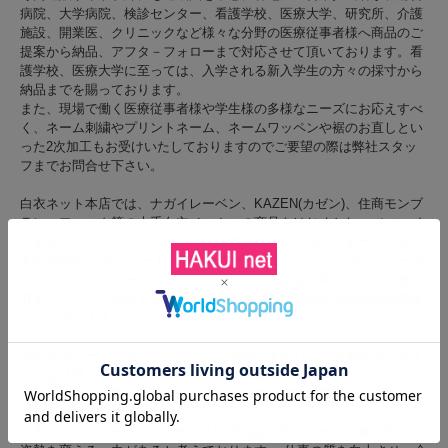
病院、大学病院、検診センター、看護学校、医療大学、研究所、介護
施設、開業医、クリニックなど様々な分野の医療従事者様へ商品のご
提案から納品、アフタ－フォローまで対応させて頂いております。看
護学校、医療大学に至っては、入学される新入学生の方々の採寸から
納品までを賜っております。
また、現場で働く医療従事者様や学生様の多様なニーズにお応えすべ
く、ネーム刺繍やプリントネーム、ネームワッペンや裾のお直しとい
った2次加工もお受けいたしておりますのでご要望の際は弊社スタッ
フまでお問合せ下さい。
白衣ネット本店では、ナガイレーベン、KAZEN(カゼン)、住商モンブ
ラン、フォーク等の大手白衣メーカーの商品をはじめとし、 ルコック
スポルティフ、アシックス、アディダス、ミズノ等のスポーツブラン
ドの商品や、 オンワード、ディッキーズ、ミッシェルクラン、ローラ
アシュレイ、ワコール、リバティプリント等誰もが聞いたことのある
有名ブランドの商品も含め、 2020年現在約1,700点以上の商品の取扱
いがございます。
豊富なカラーバリエーション、サイズ感、使用している素材等、ウェ
アにより様々でございますので、ウェア選びで迷われた方はぜひメー
ルやお電話でお問い合わせください。知識・経験が豊富なスタッフが
ご対応いたします。
一着のユニフォームには「働く人の意識を目覚めさせ、仕事に向かう