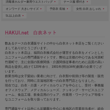
消毒液ホルダー兼用ウエストバッグ
ナース服 襟付き
オンワード 大きいサイズ
予防衣 長袖
女性 白衣 おしゃれ
5L以上白衣
数あるナース白衣通販サイトの中から白衣ネット本店をご覧ください
ましてありがとうございます。
白衣ネット本店は、福田白衣株式会社が運営する白衣をメインとした
ユニフォームの専門通販サイトです。弊社は京都の中心である河原町
竹屋町で、主に全国の医療関係・介護関係従事者のために品質の高い
商品を提供し続けて120年余り、1901年(明治34年)創業の企業でござ
います。
創業当時は女子髪結い業者に向けて、白衣類や前掛け等の製造・販売
を行っており、同時に京滋地区唯一の白衣専門店となりました。
現在では、白衣・介護・メディカルウェアを中心とし、受付・事務服
オフィスウェア、メディカルシューズ、クッキング・サービスユニフ
ォーム、食品工場、飲食店用のウェア、作業用・ワークウェア等様々
なユニフォームを取り扱っております。
専門通販サイト以外にも近畿圏を中心に各地区の営業担当者が、総合