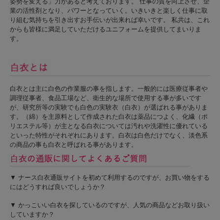
姿勢を変える」力があると考えております。 仕事の質を向上させ、企
業の活性剤となり、パワーとなっていく。いきいきと楽しく仕事に取
り組む気持ちを引き出すお手伝いが出来れば幸いです。 私共は、これ
からも皆様に満足していただけるユニフォームを提供してまいりま
す。
白衣とは主に白色の作業服の事を指します。一般的には医療従事者や
調理従事者、食品工場など、衛生的な場所で使用する事が多いです
が、研究所等の実験でも白色の実験衣（白衣）が選ばれる事がありま
す。（綿）を主原料として作成された白衣は薬品につよく、化繊（ポ
リエステル等）が主となる白衣については汚れや洗濯性に優れている
といった特性がそれぞれにあります。白衣は白色だけでなく、淡色系
の商品の事も白衣と呼ばれる事があります。
▼ ナース白衣通販サイトを初めて利用するのですが、お買い物をする
にはどうすれば良いでしょうか？
▼ かっこいい白衣を探しているのですが、人気の商品などお取り扱い
していますか？