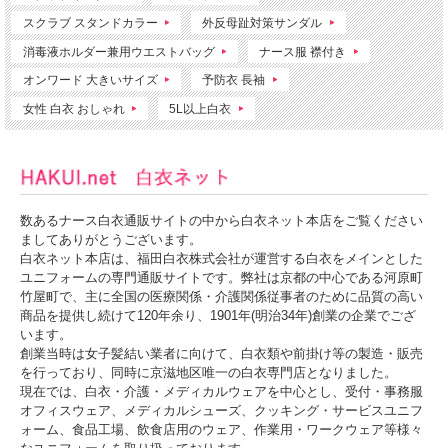
スクラブ スタンドカラー
外反母趾対策サンダル
消毒液ホルダー兼用ウエストバッグ
ナース服 襟付き
オンワード 大きいサイズ
予防衣 長袖
【花柄のプリント】襟元のアシンメトリーの配色がアクセント。
女性 白衣 おしゃれ
5L以上白衣
【LAURA ASHLEYオリジナルボタン】
【ウエストループ】キーホルダーも掛けられる便利なウエストループ(右)。配色が
印象的なポケット。
【左袖にブランドロゴの刺しゅう入り】
LAURA ASHLEY(ローラ アシュレイ)の気品と愛らしさを演出するナースワンピー
数あるナース白衣通販サイトの中から白衣ネット本店をご覧ください
ス。
背面のウエストベルトと襟元から腰へかけての花柄の配色が、アクセントになり明
ましてありがとうございます。
るく彩ります。
白衣ネット本店は、福田白衣株式会社が運営する白衣をメインとした
しっとりなめらかな優しい肌触りのストレッチ織物素材を使用。
ユニフォームの専門通販サイトです。弊社は京都の中心である河原町
竹屋町で、主に全国の医療関係・介護関係従事者のために品質の高い
商品を提供し続けて120年余り、1901年(明治34年)創業の企業でござ
います。
創業当時は女子髪結い業者に向けて、白衣類や前掛け等の製造・販売
を行っており、同時に京滋地区唯一の白衣専門店となりました。
現在では、白衣・介護・メディカルウェアを中心とし、受付・事務服
オフィスウェア、メディカルシューズ、クッキング・サービスユニフ
ォーム、食品工場、飲食店用のウェア、作業用・ワークウェア等様々