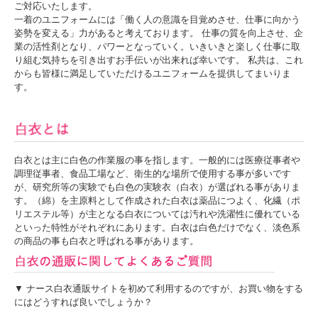
ご対応いたします。
一着のユニフォームには「働く人の意識を目覚めさせ、仕事に向かう
姿勢を変える」力があると考えております。 仕事の質を向上させ、企
業の活性剤となり、パワーとなっていく。いきいきと楽しく仕事に取
り組む気持ちを引き出すお手伝いが出来れば幸いです。 私共は、これ
からも皆様に満足していただけるユニフォームを提供してまいりま
す。
白衣とは主に白色の作業服の事を指します。一般的には医療従事者や
調理従事者、食品工場など、衛生的な場所で使用する事が多いです
が、研究所等の実験でも白色の実験衣（白衣）が選ばれる事がありま
す。（綿）を主原料として作成された白衣は薬品につよく、化繊（ポ
リエステル等）が主となる白衣については汚れや洗濯性に優れている
といった特性がそれぞれにあります。白衣は白色だけでなく、淡色系
の商品の事も白衣と呼ばれる事があります。
▼ ナース白衣通販サイトを初めて利用するのですが、お買い物をする
にはどうすれば良いでしょうか？