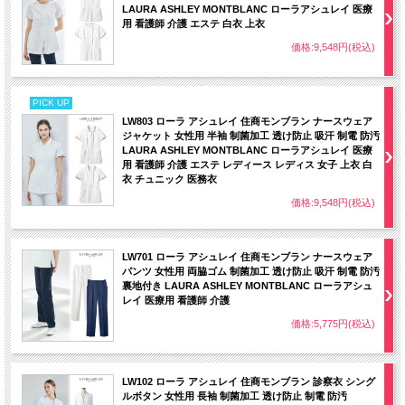
LAURA ASHLEY MONTBLANC ローラアシュレイ 医療
用 看護師 介護 エステ 白衣 上衣
価格:9,548円(税込)
PICK UP
LW803 ローラ アシュレイ 住商モンブラン ナースウェア
ジャケット 女性用 半袖 制菌加工 透け防止 吸汗 制電 防汚
LAURA ASHLEY MONTBLANC ローラアシュレイ 医療
用 看護師 介護 エステ レディース レディス 女子 上衣 白
衣 チュニック 医務衣
価格:9,548円(税込)
LW701 ローラ アシュレイ 住商モンブラン ナースウェア
パンツ 女性用 両脇ゴム 制菌加工 透け防止 吸汗 制電 防汚
裏地付き LAURA ASHLEY MONTBLANC ローラアシュ
レイ 医療用 看護師 介護
価格:5,775円(税込)
LW102 ローラ アシュレイ 住商モンブラン 診察衣 シング
ルボタン 女性用 長袖 制菌加工 透け防止 制電 防汚