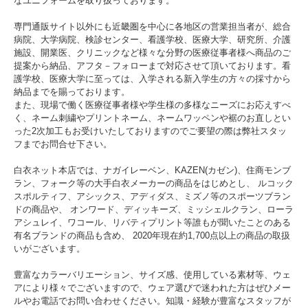
なユニフォームを取り扱っております。
専門通販サイト以外にも近畿圏を中心に各地区の営業担当者が、総合
病院、大学病院、検診センター、看護学校、医療大学、研究所、介護
施設、開業医、クリニックなど様々な分野の医療従事者様へ商品のご
提案から納品、アフタ－フォローまで対応させて頂いております。看
護学校、医療大学に至っては、入学される新入学生の方々の採寸から
納品までを賜っております。
また、現場で働く医療従事者様や学生様の多様なニーズにお応えすべ
く、ネーム刺繍やプリントネーム、ネームワッペンや裾のお直しとい
った2次加工もお受けいたしておりますのでご要望の際は弊社スタッ
フまでお問合せ下さい。
白衣ネット本店では、ナガイレーベン、KAZEN(カゼン)、住商モンブ
ラン、フォーク等の大手白衣メーカーの商品をはじめとし、 ルコック
スポルティフ、アシックス、アディダス、ミズノ等のスポーツブラン
ドの商品や、 オンワード、ディッキーズ、ミッシェルクラン、ローラ
アシュレイ、ワコール、リバティプリント等誰もが聞いたことのある
有名ブランドの商品も含め、 2020年現在約1,700点以上の商品の取扱
いがございます。
豊富なカラーバリエーション、サイズ感、使用している素材等、ウェ
アにより様々でございますので、ウェア選びで迷われた方はぜひメー
ルやお電話でお問い合わせください。知識・経験が豊富なスタッフが