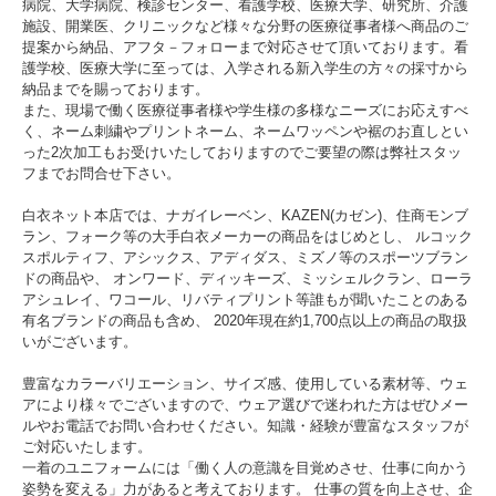
病院、大学病院、検診センター、看護学校、医療大学、研究所、介護
施設、開業医、クリニックなど様々な分野の医療従事者様へ商品のご
提案から納品、アフタ－フォローまで対応させて頂いております。看
護学校、医療大学に至っては、入学される新入学生の方々の採寸から
納品までを賜っております。
また、現場で働く医療従事者様や学生様の多様なニーズにお応えすべ
く、ネーム刺繍やプリントネーム、ネームワッペンや裾のお直しとい
った2次加工もお受けいたしておりますのでご要望の際は弊社スタッ
フまでお問合せ下さい。
白衣ネット本店では、ナガイレーベン、KAZEN(カゼン)、住商モンブ
ラン、フォーク等の大手白衣メーカーの商品をはじめとし、 ルコック
スポルティフ、アシックス、アディダス、ミズノ等のスポーツブラン
ドの商品や、 オンワード、ディッキーズ、ミッシェルクラン、ローラ
アシュレイ、ワコール、リバティプリント等誰もが聞いたことのある
有名ブランドの商品も含め、 2020年現在約1,700点以上の商品の取扱
いがございます。
豊富なカラーバリエーション、サイズ感、使用している素材等、ウェ
アにより様々でございますので、ウェア選びで迷われた方はぜひメー
ルやお電話でお問い合わせください。知識・経験が豊富なスタッフが
ご対応いたします。
一着のユニフォームには「働く人の意識を目覚めさせ、仕事に向かう
姿勢を変える」力があると考えております。 仕事の質を向上させ、企