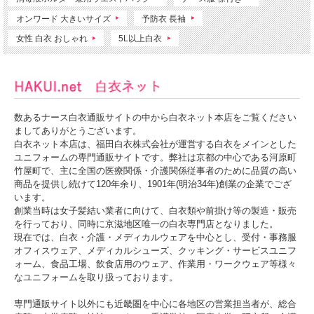
オンワード 大きいサイズ
予防衣 長袖
女性 白衣 おしゃれ
5L以上白衣
数あるナース白衣通販サイトの中から白衣ネット本店をご覧ください
ましてありがとうございます。
白衣ネット本店は、福田白衣株式会社が運営する白衣をメインとした
ユニフォームの専門通販サイトです。弊社は京都の中心である河原町
竹屋町で、主に全国の医療関係・介護関係従事者のために品質の高い
商品を提供し続けて120年余り、1901年(明治34年)創業の企業でござ
います。
創業当時は女子髪結い業者に向けて、白衣類や前掛け等の製造・販売
を行っており、同時に京滋地区唯一の白衣専門店となりました。
現在では、白衣・介護・メディカルウェアを中心とし、受付・事務服
オフィスウェア、メディカルシューズ、クッキング・サービスユニフ
ォーム、食品工場、飲食店用のウェア、作業用・ワークウェア等様々
なユニフォームを取り扱っております。
専門通販サイト以外にも近畿圏を中心に各地区の営業担当者が、総合