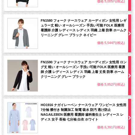
価格:5,005円(税込)
FN1580 フォーク ナースウェア カーディガン 女性用 レギ
ュラー丈 軽い オールシーズン 手洗い可能 FOLK 医療用
看護師 介護 レディース レディス 羽織 上着 防寒 ホームク
リーニング グレー ブラック ネイビー
価格:5,544円(税込)
FN1590 フォーク ナースウェア カーディガン 女性用 ロン
グ丈 軽い オールシーズン 手洗い可能 FOLK 医療用 看護
師 介護 レディース レディス 羽織 上着 丈長 防寒 ホーム
クリーニング グレー ブラック
価格:5,852円(税込)
HO1916 ナガイレーベン ナースウェア ワンピース 女性用
7分袖 襟付き 制菌加工 制電 吸水 防汚 透け防止
NAGAILEBEN 医療用 看護師 歯科衛生士 レディース レ
ディス 女子 長袖 七分袖 白衣 ホワイト
価格:6,391円(税込)