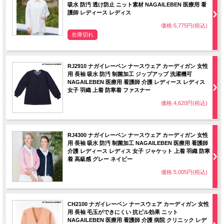
吸水 防汚 透け防止 ニット素材 NAGAILEBEN 医療用 看
護師 レディース レディス
価格:5,775円(税込)
在庫切れ
RJ2910 ナガイレーベン ナースウェア カーディガン 女性
用 長袖 吸水 防汚 制菌加工 ジップアップ 洗濯機可
NAGAILEBEN 医療用 看護師 介護 レディース レディス
女子 羽織 上着 防寒着 ファスナー
価格:4,620円(税込)
RJ4300 ナガイレーベン ナースウェア カーディガン 女性
用 長袖 吸水 防汚 制菌加工 NAGAILEBEN 医療用 看護師
介護 レディース レディス 女子 ジャケット 上着 羽織 防寒
着 高級感 グレー ネイビー
価格:5,005円(税込)
CH2100 ナガイレーベン ナースウェア カーディガン 女性
用 長袖 毛玉ができにくい 抗ピル効果 ニット
NAGAILEBEN 医療用 看護師 介護 病院 クリニック レデ