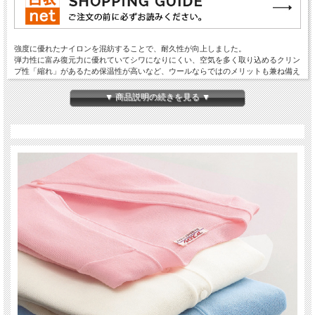
強度に優れたナイロンを混紡することで、耐久性が向上しました。
弾力性に富み復元力に優れていてシワになりにくい、空気を多く取り込めるクリン
プ性「縮れ」があるため保温性が高いなど、ウールならではのメリットも兼ね備え
ています。
同じウール混でも毛70%はこれだけ！
▼ 商品説明の続きを見る ▼
※93 ピンク・99 サックスは4Lサイズまでです。