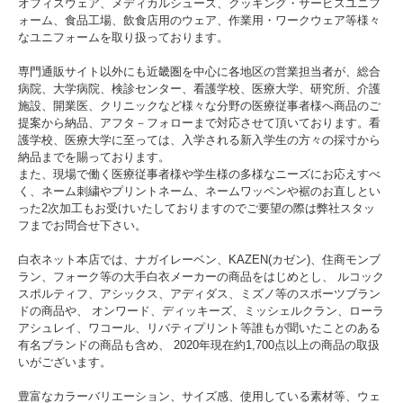
オフィスウェア、メディカルシューズ、クッキング・サービスユニフ
ォーム、食品工場、飲食店用のウェア、作業用・ワークウェア等様々
なユニフォームを取り扱っております。
専門通販サイト以外にも近畿圏を中心に各地区の営業担当者が、総合
病院、大学病院、検診センター、看護学校、医療大学、研究所、介護
施設、開業医、クリニックなど様々な分野の医療従事者様へ商品のご
提案から納品、アフタ－フォローまで対応させて頂いております。看
護学校、医療大学に至っては、入学される新入学生の方々の採寸から
納品までを賜っております。
また、現場で働く医療従事者様や学生様の多様なニーズにお応えすべ
く、ネーム刺繍やプリントネーム、ネームワッペンや裾のお直しとい
った2次加工もお受けいたしておりますのでご要望の際は弊社スタッ
フまでお問合せ下さい。
白衣ネット本店では、ナガイレーベン、KAZEN(カゼン)、住商モンブ
ラン、フォーク等の大手白衣メーカーの商品をはじめとし、 ルコック
スポルティフ、アシックス、アディダス、ミズノ等のスポーツブラン
ドの商品や、 オンワード、ディッキーズ、ミッシェルクラン、ローラ
アシュレイ、ワコール、リバティプリント等誰もが聞いたことのある
有名ブランドの商品も含め、 2020年現在約1,700点以上の商品の取扱
いがございます。
豊富なカラーバリエーション、サイズ感、使用している素材等、ウェ