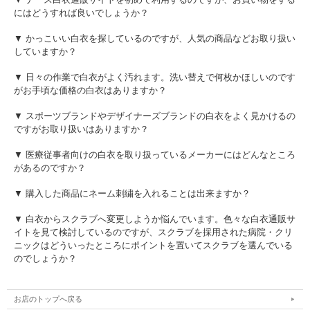
アクティブシリーズ スーパーエアーバージョンに帯電防止機能をプラス！
にはどうすれば良いでしょうか？
静電気の発生を抑える導電性の高い帯電防止材をソールラバーに配合。
■優しさいっぱいで、快適。疲れにくい。
▼ かっこいい白衣を探しているのですが、人気の商品などお取り扱い
いつまでも快適に履いていただけるように、３Ｅタイプのゆったり新設計。また、
していますか？
足のカタチに近いオブリックラストの採用で、足が靴の中で自然に収まり締め付け
ません。
▼ 日々の作業で白衣がよく汚れます。洗い替えで何枚かほしいのです
がお手頃な価格の白衣はありますか？
■通気性抜群の「エアースルーインソール」
メッシュ状のインソールなので、優れた通気性がインソールの表面を常にドライな
▼ スポーツブランドやデザイナーズブランドの白衣をよく見かけるの
状態に保ち、ベンチレーションソールの特性を最大限に引き出します。
ですがお取り扱いはありますか？
▼ 医療従事者向けの白衣を取り扱っているメーカーにはどんなところ
■バージョンアップした「ベンチレーションソール」
があるのですか？
ソールサイドの５本の通気孔が、踏込み時の力で空気の循環を促進し、靴内のこも
った熱を排出します。また底面には高品質ラバーを採用し、高いグリップ性と軽量
化を実現しました。
▼ 購入した商品にネーム刺繍を入れることは出来ますか？
▼ 白衣からスクラブへ変更しようか悩んでいます。色々な白衣通販サ
■新採用の「エアーバッグソール」
イトを見て検討しているのですが、スクラブを採用された病院・クリ
エアークッションの新採用で、地面からの衝撃を緩和するので、踵からしっかりと
ニックはどういったところにポイントを置いてスクラブを選んでいる
着地でき、体重移動バランスを崩さずに歩行できるので、足・膝・腰への負担を大
のでしょうか？
幅に軽減します。
お店のトップへ戻る