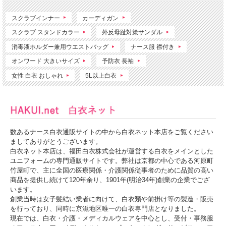
スクラブインナー
カーディガン
スクラブ スタンドカラー
外反母趾対策サンダル
消毒液ホルダー兼用ウエストバッグ
ナース服 襟付き
オンワード 大きいサイズ
予防衣 長袖
女性 白衣 おしゃれ
5L以上白衣
数あるナース白衣通販サイトの中から白衣ネット本店をご覧ください
ましてありがとうございます。
白衣ネット本店は、福田白衣株式会社が運営する白衣をメインとした
ユニフォームの専門通販サイトです。弊社は京都の中心である河原町
竹屋町で、主に全国の医療関係・介護関係従事者のために品質の高い
商品を提供し続けて120年余り、1901年(明治34年)創業の企業でござ
います。
創業当時は女子髪結い業者に向けて、白衣類や前掛け等の製造・販売
を行っており、同時に京滋地区唯一の白衣専門店となりました。
現在では、白衣・介護・メディカルウェアを中心とし、受付・事務服