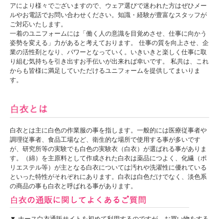
アにより様々でございますので、ウェア選びで迷われた方はぜひメー
ルやお電話でお問い合わせください。知識・経験が豊富なスタッフが
ご対応いたします。
一着のユニフォームには「働く人の意識を目覚めさせ、仕事に向かう
姿勢を変える」力があると考えております。 仕事の質を向上させ、企
業の活性剤となり、パワーとなっていく。いきいきと楽しく仕事に取
り組む気持ちを引き出すお手伝いが出来れば幸いです。 私共は、これ
からも皆様に満足していただけるユニフォームを提供してまいりま
す。
白衣とは主に白色の作業服の事を指します。一般的には医療従事者や
調理従事者、食品工場など、衛生的な場所で使用する事が多いです
が、研究所等の実験でも白色の実験衣（白衣）が選ばれる事がありま
す。（綿）を主原料として作成された白衣は薬品につよく、化繊（ポ
リエステル等）が主となる白衣については汚れや洗濯性に優れている
といった特性がそれぞれにあります。白衣は白色だけでなく、淡色系
の商品の事も白衣と呼ばれる事があります。
▼ ナース白衣通販サイトを初めて利用するのですが、お買い物をする