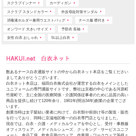
スクラブインナー
カーディガン
スクラブ スタンドカラー
外反母趾対策サンダル
消毒液ホルダー兼用ウエストバッグ
ナース服 襟付き
オンワード 大きいサイズ
予防衣 長袖
女性 白衣 おしゃれ
5L以上白衣
数あるナース白衣通販サイトの中から白衣ネット本店をご覧ください
ましてありがとうございます。
白衣ネット本店は、福田白衣株式会社が運営する白衣をメインとした
ユニフォームの専門通販サイトです。弊社は京都の中心である河原町
竹屋町で、主に全国の医療関係・介護関係従事者のために品質の高い
商品を提供し続けて120年余り、1901年(明治34年)創業の企業でござ
います。
創業当時は女子髪結い業者に向けて、白衣類や前掛け等の製造・販売
を行っており、同時に京滋地区唯一の白衣専門店となりました。
現在では、白衣・介護・メディカルウェアを中心とし、受付・事務服
オフィスウェア、メディカルシューズ、クッキング・サービスユニフ
ォーム、食品工場、飲食店用のウェア、作業用・ワークウェア等様々