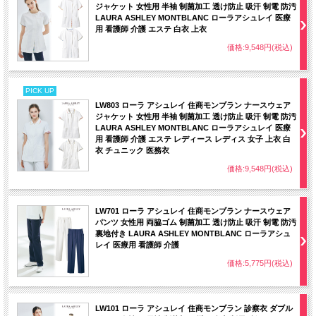
ジャケット 女性用 半袖 制菌加工 透け防止 吸汗 制電 防汚
LAURA ASHLEY MONTBLANC ローラアシュレイ 医療
用 看護師 介護 エステ 白衣 上衣
価格:9,548円(税込)
PICK UP
LW803 ローラ アシュレイ 住商モンブラン ナースウェア
ジャケット 女性用 半袖 制菌加工 透け防止 吸汗 制電 防汚
さりげない配色を施した襟元が上品な印象。
LAURA ASHLEY MONTBLANC ローラアシュレイ 医療
LAURA ASHLEYオリジナルのボタン。
用 看護師 介護 エステ レディース レディス 女子 上衣 白
左袖にブランドロゴ刺しゅう入り。
衣 チュニック 医務衣
脚長効果のあるウエストベルトにさりげない配色使い。
価格:9,548円(税込)
ローラ アシュレイの優雅なプリント生地を使った、洗練のコレクション。女性ら
しさを意識したシルエットで、着映えにもこだわりました。
医療や介護の現場に、華やぎとやすらぎを添えてくれます。
優雅なプリントで知られる英国のライフスタイルブランド。その美しい華の彩を、
LW701 ローラ アシュレイ 住商モンブラン ナースウェア
襟や胸もとにさりげなく咲かせました。
パンツ 女性用 両脇ゴム 制菌加工 透け防止 吸汗 制電 防汚
やわらかな色合いと可憐な愛らしさが、着る人の表情を鮮やかに引き立てます。
裏地付き LAURA ASHLEY MONTBLANC ローラアシュ
襟元に花柄をあしらってフェミニンに。
レイ 医療用 看護師 介護
すっきり細身のシルエットも秀逸。
価格:5,775円(税込)
LW101 ローラ アシュレイ 住商モンブラン 診察衣 ダブル