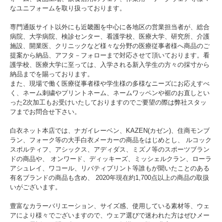
なユニフォームを取り扱っております。
専門通販サイト以外にも近畿圏を中心に各地区の営業担当者が、総合
病院、大学病院、検診センター、看護学校、医療大学、研究所、介護
施設、開業医、クリニックなど様々な分野の医療従事者様へ商品のご
提案から納品、アフタ－フォローまで対応させて頂いております。看
護学校、医療大学に至っては、入学される新入学生の方々の採寸から
納品までを賜っております。
また、現場で働く医療従事者様や学生様の多様なニーズにお応えすべ
く、ネーム刺繍やプリントネーム、ネームワッペンや裾のお直しとい
った2次加工もお受けいたしておりますのでご要望の際は弊社スタッ
フまでお問合せ下さい。
白衣ネット本店では、ナガイレーベン、KAZEN(カゼン)、住商モンブ
ラン、フォーク等の大手白衣メーカーの商品をはじめとし、 ルコック
スポルティフ、アシックス、アディダス、ミズノ等のスポーツブラン
ドの商品や、 オンワード、ディッキーズ、ミッシェルクラン、ローラ
アシュレイ、ワコール、リバティプリント等誰もが聞いたことのある
有名ブランドの商品も含め、 2020年現在約1,700点以上の商品の取扱
いがございます。
豊富なカラーバリエーション、サイズ感、使用している素材等、ウェ
アにより様々でございますので、ウェア選びで迷われた方はぜひメー