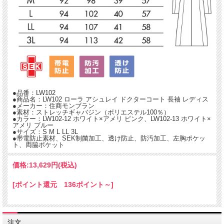
●品番：LW102
●商品名：LW102 ローラ アシュレイ ドクターコート 長袖 レディス
●メーカー：住商モンブラン
●素材：ストレッチギャバジン（ポリエステル100％）
●カラー：LW102-12 ホワイト×アメリ ピンク、LW102-13 ホワイト×
アメリ ブルー
●サイズ：S M L LL 3L
●帯電防止素材、SEK制菌加工、透け防止、防汚加工、左胸ポケッ
ト、両脇ポケット
価格:
13,629円
(税込)
[ポイント還元 136ポイント～]
注文