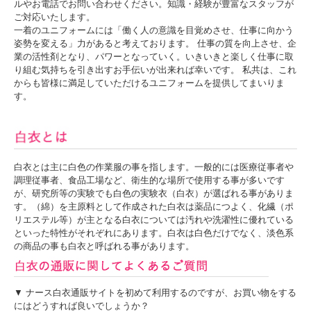
ルやお電話でお問い合わせください。知識・経験が豊富なスタッフが
ご対応いたします。
一着のユニフォームには「働く人の意識を目覚めさせ、仕事に向かう
姿勢を変える」力があると考えております。 仕事の質を向上させ、企
業の活性剤となり、パワーとなっていく。いきいきと楽しく仕事に取
り組む気持ちを引き出すお手伝いが出来れば幸いです。 私共は、これ
からも皆様に満足していただけるユニフォームを提供してまいりま
す。
白衣とは主に白色の作業服の事を指します。一般的には医療従事者や
調理従事者、食品工場など、衛生的な場所で使用する事が多いです
が、研究所等の実験でも白色の実験衣（白衣）が選ばれる事がありま
す。（綿）を主原料として作成された白衣は薬品につよく、化繊（ポ
リエステル等）が主となる白衣については汚れや洗濯性に優れている
といった特性がそれぞれにあります。白衣は白色だけでなく、淡色系
の商品の事も白衣と呼ばれる事があります。
▼ ナース白衣通販サイトを初めて利用するのですが、お買い物をする
にはどうすれば良いでしょうか？