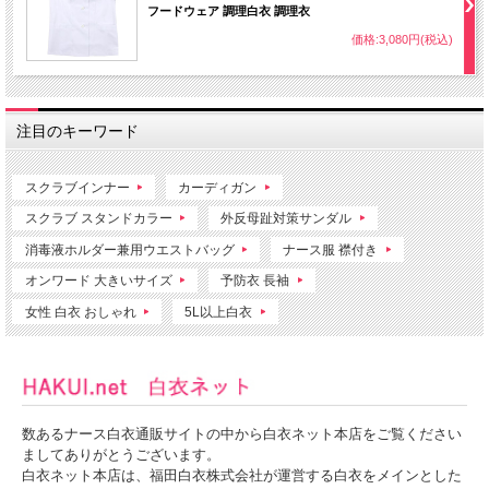
フードウェア 調理白衣 調理衣
価格:3,080円(税込)
注目のキーワード
スクラブインナー
カーディガン
スクラブ スタンドカラー
外反母趾対策サンダル
消毒液ホルダー兼用ウエストバッグ
ナース服 襟付き
オンワード 大きいサイズ
予防衣 長袖
女性 白衣 おしゃれ
5L以上白衣
数あるナース白衣通販サイトの中から白衣ネット本店をご覧ください
ましてありがとうございます。
白衣ネット本店は、福田白衣株式会社が運営する白衣をメインとした