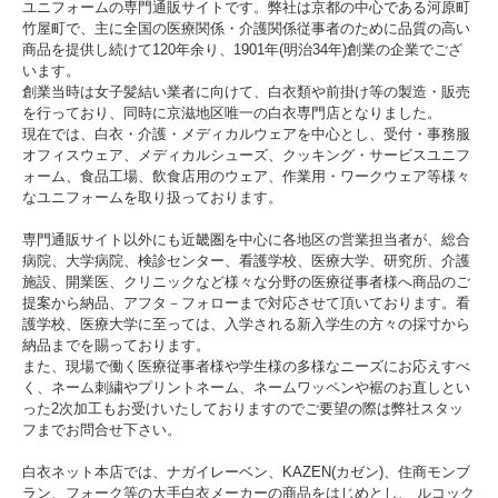
ユニフォームの専門通販サイトです。弊社は京都の中心である河原町
竹屋町で、主に全国の医療関係・介護関係従事者のために品質の高い
商品を提供し続けて120年余り、1901年(明治34年)創業の企業でござ
います。
創業当時は女子髪結い業者に向けて、白衣類や前掛け等の製造・販売
を行っており、同時に京滋地区唯一の白衣専門店となりました。
現在では、白衣・介護・メディカルウェアを中心とし、受付・事務服
オフィスウェア、メディカルシューズ、クッキング・サービスユニフ
ォーム、食品工場、飲食店用のウェア、作業用・ワークウェア等様々
なユニフォームを取り扱っております。
専門通販サイト以外にも近畿圏を中心に各地区の営業担当者が、総合
病院、大学病院、検診センター、看護学校、医療大学、研究所、介護
施設、開業医、クリニックなど様々な分野の医療従事者様へ商品のご
提案から納品、アフタ－フォローまで対応させて頂いております。看
護学校、医療大学に至っては、入学される新入学生の方々の採寸から
納品までを賜っております。
また、現場で働く医療従事者様や学生様の多様なニーズにお応えすべ
く、ネーム刺繍やプリントネーム、ネームワッペンや裾のお直しとい
った2次加工もお受けいたしておりますのでご要望の際は弊社スタッ
フまでお問合せ下さい。
白衣ネット本店では、ナガイレーベン、KAZEN(カゼン)、住商モンブ
ラン、フォーク等の大手白衣メーカーの商品をはじめとし、 ルコック