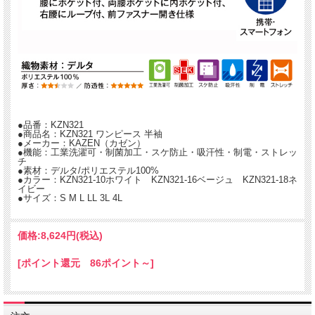
素材のしなやかさで美しさ引き立つワンピース。
フレアタイプのシルエットに、曲線の切り替えがスタイリッシュなデザインです。
*スカーフは参考商品です。
●品番：KZN321
●商品名：KZN321 ワンピース 半袖
●メーカー：KAZEN（カゼン）
●機能：工業洗濯可・制菌加工・スケ防止・吸汗性・制電・ストレッ
チ
●素材：デルタ/ポリエステル100%
●カラー：KZN321-10ホワイト KZN321-16ベージュ KZN321-18ネ
イビー
●サイズ：S M L LL 3L 4L
価格:
8,624円
(税込)
[ポイント還元 86ポイント～]