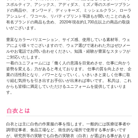
スポルティフ、アシックス、アディダス、ミズノ等のスポーツブラン
ドの商品や、 オンワード、ディッキーズ、ミッシェルクラン、ローラ
左胸に携帯・スマートフォン対応ポケット付
アシュレイ、ワコール、リバティプリント等誰もが聞いたことのある
右腰にループ付で、時計等頻繁に使うものの取り付けが可能。
有名ブランドの商品も含め、 2020年現在約1,700点以上の商品の取扱
底がなく細くポケット内に埃が溜まらない衛生的なスルーポケットを両腰ポケット
いがございます。
内に。
豊富なカラーバリエーション、サイズ感、使用している素材等、ウェ
アにより様々でございますので、ウェア選びで迷われた方はぜひメー
ルやお電話でお問い合わせください。知識・経験が豊富なスタッフが
ご対応いたします。
一着のユニフォームには「働く人の意識を目覚めさせ、仕事に向かう
姿勢を変える」力があると考えております。 仕事の質を向上させ、企
業の活性剤となり、パワーとなっていく。いきいきと楽しく仕事に取
り組む気持ちを引き出すお手伝いが出来れば幸いです。 私共は、これ
からも皆様に満足していただけるユニフォームを提供してまいりま
す。
白衣とは主に白色の作業服の事を指します。一般的には医療従事者や
調理従事者、食品工場など、衛生的な場所で使用する事が多いです
が、研究所等の実験でも白色の実験衣（白衣）が選ばれる事がありま