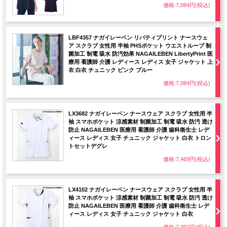
価格:7,084円(税込)
LBF4357 ナガイレーベン リバティプリント ナースウェ
ア スクラブ 女性用 半袖 PHSポケット ウエストループ 制
菌加工 制電 吸水 防汚効果 NAGAILEBEN LibertyPrint 医
療用 看護師 介護 レディース レディス 女子 ジャケット 上
衣 白衣 チュニック ピンク ブルー
価格:7,084円(税込)
LX3682 ナガイレーベン ナースウェア スクラブ 女性用 半
袖 スマホポケット 涼感素材 制菌加工 制電 吸水 防汚 透け
防止 NAGAILEBEN 医療用 看護師 介護 歯科衛生士 レデ
ィース レディス 女子 チュニック ジャケット 白衣 トロン
トセットデグレ
価格:7,469円(税込)
LX4102 ナガイレーベン ナースウェア スクラブ 女性用 半
袖 スマホポケット 涼感素材 制菌加工 制電 吸水 防汚 透け
防止 NAGAILEBEN 医療用 看護師 介護 歯科衛生士 レデ
ィース レディス 女子 チュニック ジャケット 白衣
価格:7,392円(税込)