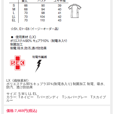
LX《織物素材》
ポリエステル90％キュプラ10％(制電糸入り) 制菌加工 制電、吸水、
防汚、透け防効果
サイズ: S M L LL EL
カラー: Tネイビー Tバーガンディ Tシルバーグレー Tスカイブ
ルー
価格:
7,469円
(税込)