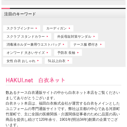
注目のキーワード
スクラブインナー
カーディガン
スクラブ スタンドカラー
外反母趾対策サンダル
消毒液ホルダー兼用ウエストバッグ
ナース服 襟付き
オンワード 大きいサイズ
予防衣 長袖
女性 白衣 おしゃれ
5L以上白衣
数あるナース白衣通販サイトの中から白衣ネット本店をご覧ください
ましてありがとうございます。
白衣ネット本店は、福田白衣株式会社が運営する白衣をメインとした
ユニフォームの専門通販サイトです。弊社は京都の中心である河原町
竹屋町で、主に全国の医療関係・介護関係従事者のために品質の高い
商品を提供し続けて120年余り、1901年(明治34年)創業の企業でござ
います。