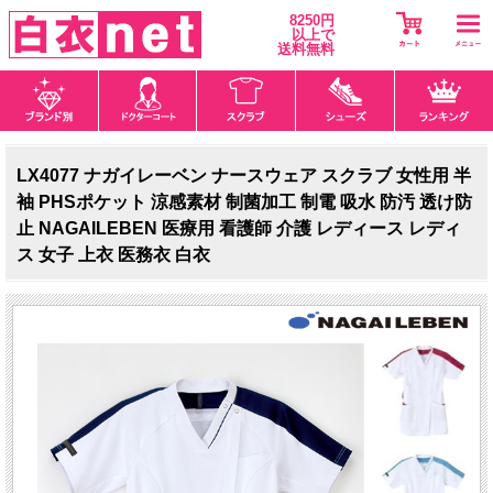
8250円
以上で
送料無料
LX4077 ナガイレーベン ナースウェア スクラブ 女性用 半
袖 PHSポケット 涼感素材 制菌加工 制電 吸水 防汚 透け防
止 NAGAILEBEN 医療用 看護師 介護 レディース レディ
ス 女子 上衣 医務衣 白衣