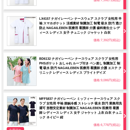
LX4157 ナガイレーベン ナースウェア スクラブ 女性用 半
袖 スマホポケット 涼感素材 制菌加工 制電 吸水 防汚 透け
防止 NAGAILEBEN 医療用 看護師 介護 歯科衛生士 レデ
ィース レディス 女子 チュニック ジャケット 白衣
価格:7,392円(税込)
BD6132 ナガイレーベン ナースウェア スクラブ 女性用
PHSポケット おしゃれ ループ付き ペン差し 制菌加工 制
電 吸水 防汚 NAGAILEBEN 医療用 看護師 介護 エステ ク
リニック レディース レディス ブライトデイズ
価格:9,086円(税込)
MFF5837 ナガイレーベン ミッフィー ナースウェア スク
ラブ 女性用 半袖 接触冷感 ストレッチ 吸水 防汚 業務用洗
濯可 形態安定素材 制菌加工 NAGAILEBEN 医療用 看護
師 レディース レディス 女子 ジャケット 上衣 白衣 チュニ
ック ネイビー 紺
価格:6,776円(税込)
在庫切れ