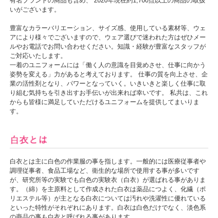
有名ブランドの商品も含め、 2020年現在約1,700点以上の商品の取扱
いがございます。
豊富なカラーバリエーション、サイズ感、使用している素材等、ウェ
アにより様々でございますので、ウェア選びで迷われた方はぜひメー
ルやお電話でお問い合わせください。知識・経験が豊富なスタッフが
ご対応いたします。
一着のユニフォームには「働く人の意識を目覚めさせ、仕事に向かう
姿勢を変える」力があると考えております。 仕事の質を向上させ、企
業の活性剤となり、パワーとなっていく。いきいきと楽しく仕事に取
り組む気持ちを引き出すお手伝いが出来れば幸いです。 私共は、これ
からも皆様に満足していただけるユニフォームを提供してまいりま
す。
白衣とは主に白色の作業服の事を指します。一般的には医療従事者や
調理従事者、食品工場など、衛生的な場所で使用する事が多いです
が、研究所等の実験でも白色の実験衣（白衣）が選ばれる事がありま
す。（綿）を主原料として作成された白衣は薬品につよく、化繊（ポ
リエステル等）が主となる白衣については汚れや洗濯性に優れている
といった特性がそれぞれにあります。白衣は白色だけでなく、淡色系
の商品の事も白衣と呼ばれる事があります。