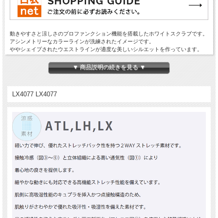
動きやすさと涼しさのプロファンクション機能を搭載したホワイトスクラブです。
アシンメトリーなカラーラインが洗練されたイメージです。
ややシェイプされたウエストラインが適度な美しいシルエットを作っています。
「エアーアームカット」を採用 ストレスフリーの動きやすさ！
▼ 商品説明の続きを見る ▼
身頃と袖が脇下で一体化しており、袖下にゆとりがあり体に沿うようになっていま
す。
腕を上げると自然に脇の下が伸びて、肩のつっぱりがありません。
LX4077 LX4077
腕は上げやすく、裾はめくれ上がりにくくなっています。
前屈みでも安全・安心 脇Wループ＆後ろポケット
Wループにして、PHS・ネームプレートをしっかりとめておける設計にしていま
す。
トランスファーのわずらわしさを解消しています。