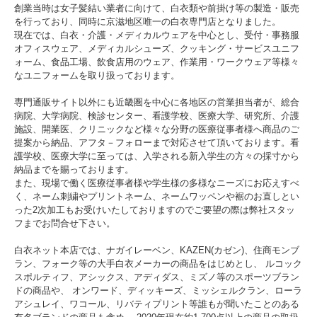
創業当時は女子髪結い業者に向けて、白衣類や前掛け等の製造・販売
を行っており、同時に京滋地区唯一の白衣専門店となりました。
現在では、白衣・介護・メディカルウェアを中心とし、受付・事務服
オフィスウェア、メディカルシューズ、クッキング・サービスユニフ
ォーム、食品工場、飲食店用のウェア、作業用・ワークウェア等様々
なユニフォームを取り扱っております。
専門通販サイト以外にも近畿圏を中心に各地区の営業担当者が、総合
病院、大学病院、検診センター、看護学校、医療大学、研究所、介護
施設、開業医、クリニックなど様々な分野の医療従事者様へ商品のご
提案から納品、アフタ－フォローまで対応させて頂いております。看
護学校、医療大学に至っては、入学される新入学生の方々の採寸から
納品までを賜っております。
また、現場で働く医療従事者様や学生様の多様なニーズにお応えすべ
く、ネーム刺繍やプリントネーム、ネームワッペンや裾のお直しとい
った2次加工もお受けいたしておりますのでご要望の際は弊社スタッ
フまでお問合せ下さい。
白衣ネット本店では、ナガイレーベン、KAZEN(カゼン)、住商モンブ
ラン、フォーク等の大手白衣メーカーの商品をはじめとし、 ルコック
スポルティフ、アシックス、アディダス、ミズノ等のスポーツブラン
ドの商品や、 オンワード、ディッキーズ、ミッシェルクラン、ローラ
アシュレイ、ワコール、リバティプリント等誰もが聞いたことのある