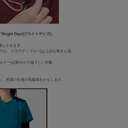
ht Days(ブライトデイズ)」
感じさせます。
ラル、クラウディブルー)は上品な輝きと温
ルドー)は艶やかで瑞々しい印象。
た、杢調の生地が高級感をかもします。