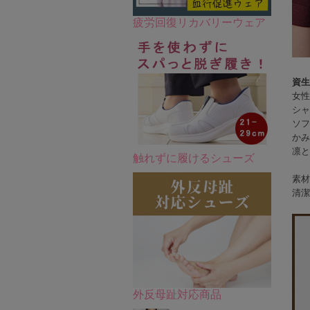
疲労回復リカバリーウェア
資生
女性
シャ
ソフ
かみ
凛と
触れずに履けるシューズ
素材
清潔
外反母趾対応商品