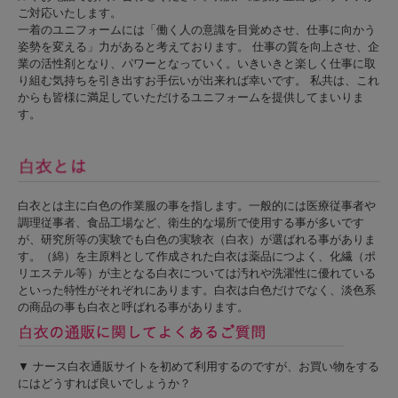
ご対応いたします。
一着のユニフォームには「働く人の意識を目覚めさせ、仕事に向かう
姿勢を変える」力があると考えております。 仕事の質を向上させ、企
業の活性剤となり、パワーとなっていく。いきいきと楽しく仕事に取
り組む気持ちを引き出すお手伝いが出来れば幸いです。 私共は、これ
からも皆様に満足していただけるユニフォームを提供してまいりま
す。
白衣とは主に白色の作業服の事を指します。一般的には医療従事者や
調理従事者、食品工場など、衛生的な場所で使用する事が多いです
が、研究所等の実験でも白色の実験衣（白衣）が選ばれる事がありま
す。（綿）を主原料として作成された白衣は薬品につよく、化繊（ポ
リエステル等）が主となる白衣については汚れや洗濯性に優れている
といった特性がそれぞれにあります。白衣は白色だけでなく、淡色系
の商品の事も白衣と呼ばれる事があります。
▼ ナース白衣通販サイトを初めて利用するのですが、お買い物をする
にはどうすれば良いでしょうか？