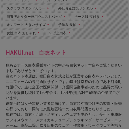
スクラブ スタンドカラー
外反母趾対策サンダル
消毒液ホルダー兼用ウエストバッグ
ナース服 襟付き
オンワード 大きいサイズ
予防衣 長袖
女性 白衣 おしゃれ
5L以上白衣
数あるナース白衣通販サイトの中から白衣ネット本店をご覧ください
ましてありがとうございます。
白衣ネット本店は、福田白衣株式会社が運営する白衣をメインとした
ユニフォームの専門通販サイトです。弊社は京都の中心である河原町
竹屋町で、主に全国の医療関係・介護関係従事者のために品質の高い
商品を提供し続けて120年余り、1901年(明治34年)創業の企業でござ
います。
創業当時は女子髪結い業者に向けて、白衣類や前掛け等の製造・販売
を行っており、同時に京滋地区唯一の白衣専門店となりました。
現在では、白衣・介護・メディカルウェアを中心とし、受付・事務服
オフィスウェア、メディカルシューズ、クッキング・サービスユニフ
ォーム、食品工場、飲食店用のウェア、作業用・ワークウェア等様々