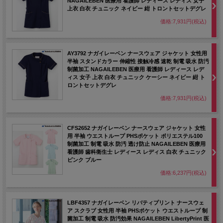
NAGAILEBEN 医療用 看護師 レディース レディス 女子
上衣 白衣 チュニック ネイビー 紺 トロントセットデグレ
価格:7,931円(税込)
AY3792 ナガイレーベン ナースウェア ジャケット 女性用
半袖 スタンドカラー 伸縮性 接触冷感 速乾 制電 吸水 防汚
制菌加工 NAGAILEBEN 医療用 看護師 レディース レデ
ィス 女子 上衣 白衣 チュニック ケーシー ネイビー 紺 ト
ロントセットデグレ
価格:7,931円(税込)
CFS2652 ナガイレーベン ナースウェア ジャケット 女性
用 半袖 ウエストループ PHSポケット ポリエステル100
制菌加工 制電 吸水 防汚 透け防止 NAGAILEBEN 医療用
看護師 歯科衛生士 レディース レディス 白衣 チュニック
ピンク ブルー
価格:6,237円(税込)
LBF4357 ナガイレーベン リバティプリント ナースウェ
ア スクラブ 女性用 半袖 PHSポケット ウエストループ 制
菌加工 制電 吸水 防汚効果 NAGAILEBEN LibertyPrint 医