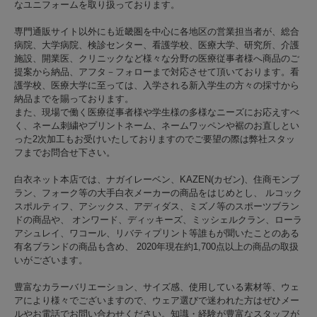
なユニフォームを取り扱っております。
専門通販サイト以外にも近畿圏を中心に各地区の営業担当者が、総合
病院、大学病院、検診センター、看護学校、医療大学、研究所、介護
施設、開業医、クリニックなど様々な分野の医療従事者様へ商品のご
提案から納品、アフタ－フォローまで対応させて頂いております。看
護学校、医療大学に至っては、入学される新入学生の方々の採寸から
納品までを賜っております。
また、現場で働く医療従事者様や学生様の多様なニーズにお応えすべ
く、ネーム刺繍やプリントネーム、ネームワッペンや裾のお直しとい
った2次加工もお受けいたしておりますのでご要望の際は弊社スタッ
フまでお問合せ下さい。
白衣ネット本店では、ナガイレーベン、KAZEN(カゼン)、住商モンブ
ラン、フォーク等の大手白衣メーカーの商品をはじめとし、 ルコック
スポルティフ、アシックス、アディダス、ミズノ等のスポーツブラン
ドの商品や、 オンワード、ディッキーズ、ミッシェルクラン、ローラ
アシュレイ、ワコール、リバティプリント等誰もが聞いたことのある
有名ブランドの商品も含め、 2020年現在約1,700点以上の商品の取扱
いがございます。
豊富なカラーバリエーション、サイズ感、使用している素材等、ウェ
アにより様々でございますので、ウェア選びで迷われた方はぜひメー
ルやお電話でお問い合わせください。知識・経験が豊富なスタッフが