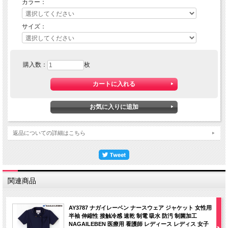
カラー：
サイズ：
Vネックに襟付きのタイプでキチンとした雰囲気でありながらすっきり涼しいデザ
インです。
エアーアームカットを搭載し、肩周りの動作性が向上しています。
【エアーアームカットとは】
購入数：
枚
「エアーアームカットＲ」は身頃と袖が袖下で一体化しており、袖下にゆとりがあ
り、身体に沿うようになっています。
腕 を上げると自然に脇の下が伸びて、肩のつっぱりがありません。腕は上げやす
く、裾はめくれ上がりにくくなっています。
返品についての詳細はこちら
関連商品
AY3787 ナガイレーベン ナースウェア ジャケット 女性用
半袖 伸縮性 接触冷感 速乾 制電 吸水 防汚 制菌加工
NAGAILEBEN 医療用 看護師 レディース レディス 女子