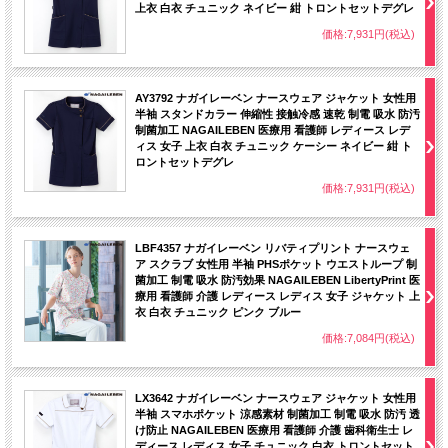
上衣 白衣 チュニック ネイビー 紺 トロントセットデグレ
価格:7,931円(税込)
AY3792 ナガイレーベン ナースウェア ジャケット 女性用
半袖 スタンドカラー 伸縮性 接触冷感 速乾 制電 吸水 防汚
制菌加工 NAGAILEBEN 医療用 看護師 レディース レデ
ィス 女子 上衣 白衣 チュニック ケーシー ネイビー 紺 ト
ロントセットデグレ
価格:7,931円(税込)
LBF4357 ナガイレーベン リバティプリント ナースウェ
ア スクラブ 女性用 半袖 PHSポケット ウエストループ 制
菌加工 制電 吸水 防汚効果 NAGAILEBEN LibertyPrint 医
療用 看護師 介護 レディース レディス 女子 ジャケット 上
衣 白衣 チュニック ピンク ブルー
価格:7,084円(税込)
LX3642 ナガイレーベン ナースウェア ジャケット 女性用
半袖 スマホポケット 涼感素材 制菌加工 制電 吸水 防汚 透
け防止 NAGAILEBEN 医療用 看護師 介護 歯科衛生士 レ
ディース レディス 女子 チュニック 白衣 トロントセット