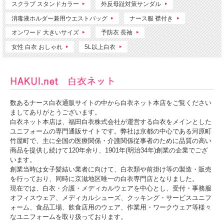
スクラブ スタンドカラー
外反母趾対策サンダル
消毒液ホルダー兼用ウエストバッグ
ナース服 襟付き
オンワード 大きいサイズ
予防衣 長袖
女性 白衣 おしゃれ
5L以上白衣
数あるナース白衣通販サイトの中から白衣ネット本店をご覧ください
ましてありがとうございます。
白衣ネット本店は、福田白衣株式会社が運営する白衣をメインとした
ユニフォームの専門通販サイトです。弊社は京都の中心である河原町
竹屋町で、主に全国の医療関係・介護関係従事者のために品質の高い
商品を提供し続けて120年余り、1901年(明治34年)創業の企業でござ
います。
創業当時は女子髪結い業者に向けて、白衣類や前掛け等の製造・販売
を行っており、同時に京滋地区唯一の白衣専門店となりました。
現在では、白衣・介護・メディカルウェアを中心とし、受付・事務服
オフィスウェア、メディカルシューズ、クッキング・サービスユニフ
ォーム、食品工場、飲食店用のウェア、作業用・ワークウェア等様々
なユニフォームを取り扱っております。