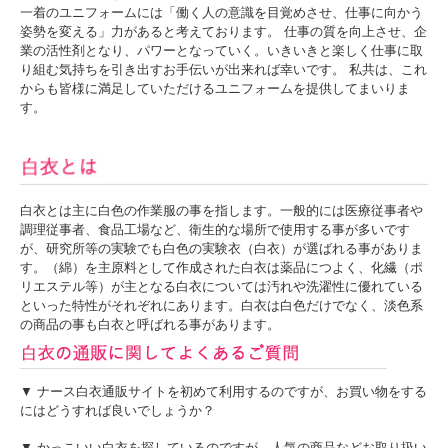
一着のユニフォームには「働く人の意識を目覚めさせ、仕事に向かう
姿勢を変える」力があると考えております。 仕事の質を向上させ、企
業の活性剤となり、パワーとなっていく。いきいきと楽しく仕事に取
り組む気持ちを引き出すお手伝いが出来れば幸いです。 私共は、これ
からも皆様に満足していただけるユニフォームを提供してまいりま
す。
白衣とは主に白色の作業服の事を指します。一般的には医療従事者や
調理従事者、食品工場など、衛生的な場所で使用する事が多いです
が、研究所等の実験でも白色の実験衣（白衣）が選ばれる事がありま
す。（綿）を主原料として作成された白衣は薬品につよく、化繊（ポ
リエステル等）が主となる白衣については汚れや洗濯性に優れている
といった特性がそれぞれにあります。白衣は白色だけでなく、淡色系
の商品の事も白衣と呼ばれる事があります。
▼ ナース白衣通販サイトを初めて利用するのですが、お買い物をする
にはどうすれば良いでしょうか？
▼ かっこいい白衣を探しているのですが、人気の商品などお取り扱い