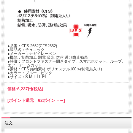
●品番：CFS-2652(CFS2652)
●製品名：チュニック
●メーカー：ナガイレーベン
●機能：制菌加工 制電 吸水 防汚 透け防止効果
●特徴：フロントファスナー開きタイプ、スマホポケット、ループ、
エアーアームカット
●素材：CFS 織物素材 ポリエステル100％(制電糸入り)
●カラー：ブルー、ピンク
●サイズ：S M L LL EL
価格:
6,237円
(税込)
[ポイント還元 62ポイント～]
注文