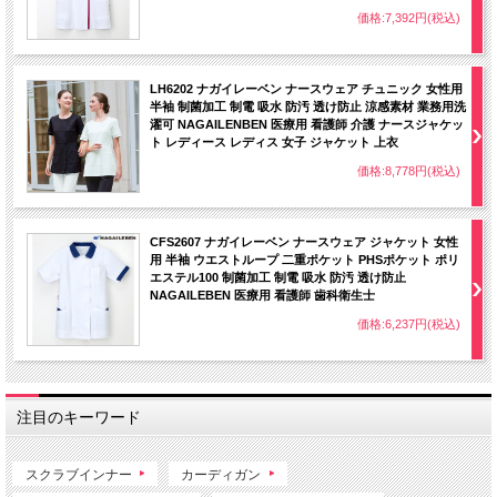
価格:7,392円(税込)
LH6202 ナガイレーベン ナースウェア チュニック 女性用
半袖 制菌加工 制電 吸水 防汚 透け防止 涼感素材 業務用洗
濯可 NAGAILENBEN 医療用 看護師 介護 ナースジャケッ
ト レディース レディス 女子 ジャケット 上衣
価格:8,778円(税込)
CFS2607 ナガイレーベン ナースウェア ジャケット 女性
用 半袖 ウエストループ 二重ポケット PHSポケット ポリ
エステル100 制菌加工 制電 吸水 防汚 透け防止
NAGAILEBEN 医療用 看護師 歯科衛生士
価格:6,237円(税込)
注目のキーワード
スクラブインナー
カーディガン