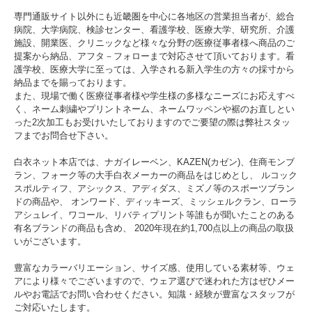
専門通販サイト以外にも近畿圏を中心に各地区の営業担当者が、総合
病院、大学病院、検診センター、看護学校、医療大学、研究所、介護
施設、開業医、クリニックなど様々な分野の医療従事者様へ商品のご
提案から納品、アフタ－フォローまで対応させて頂いております。看
護学校、医療大学に至っては、入学される新入学生の方々の採寸から
納品までを賜っております。
また、現場で働く医療従事者様や学生様の多様なニーズにお応えすべ
く、ネーム刺繍やプリントネーム、ネームワッペンや裾のお直しとい
った2次加工もお受けいたしておりますのでご要望の際は弊社スタッ
フまでお問合せ下さい。
白衣ネット本店では、ナガイレーベン、KAZEN(カゼン)、住商モンブ
ラン、フォーク等の大手白衣メーカーの商品をはじめとし、 ルコック
スポルティフ、アシックス、アディダス、ミズノ等のスポーツブラン
ドの商品や、 オンワード、ディッキーズ、ミッシェルクラン、ローラ
アシュレイ、ワコール、リバティプリント等誰もが聞いたことのある
有名ブランドの商品も含め、 2020年現在約1,700点以上の商品の取扱
いがございます。
豊富なカラーバリエーション、サイズ感、使用している素材等、ウェ
アにより様々でございますので、ウェア選びで迷われた方はぜひメー
ルやお電話でお問い合わせください。知識・経験が豊富なスタッフが
ご対応いたします。