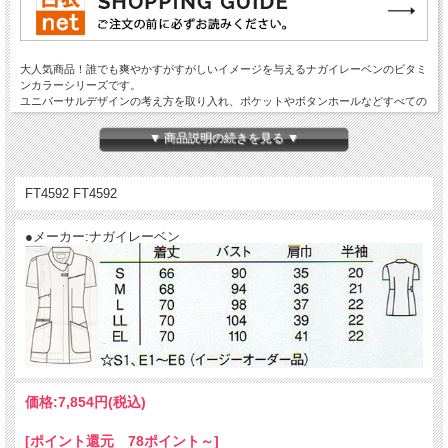
大人気商品！誰でも爽やかすがすがしいイメージを与えるナガイレーベンのビタミ
ンカラーシリーズです。
ユニバーサルデザインの考え方を取り入れ、ポケットやボタンホールなどすべての
機能をカラーで分かりやすくしています。
素材は伸縮性抜群で運動性にも優れています。 制菌加工、制電、吸水、防汚、透
▼ 商品説明の続きを見る ▼
け防止効果があります。制電糸入りのポリエステル100％素材です。
FT4592 FT4592
●メーカー:ナガイレーベン
価格:
7,854円
(税込)
[ポイント還元 78ポイント～]