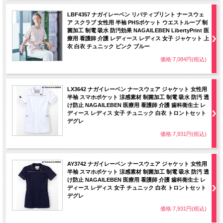
LBF4357 ナガイレーベン リバティプリント ナースウェ
ア スクラブ 女性用 半袖 PHSポケット ウエストループ 制
菌加工 制電 吸水 防汚効果 NAGAILEBEN LibertyPrint 医
療用 看護師 介護 レディース レディス 女子 ジャケット 上
衣 白衣 チュニック ピンク ブルー
価格:7,084円(税込)
LX3642 ナガイレーベン ナースウェア ジャケット 女性用
半袖 スマホポケット 涼感素材 制菌加工 制電 吸水 防汚 透
け防止 NAGAILEBEN 医療用 看護師 介護 歯科衛生士 レ
ディース レディス 女子 チュニック 白衣 トロントセット
デグレ
価格:7,931円(税込)
AY3742 ナガイレーベン ナースウェア ジャケット 女性用
半袖 スマホポケット 涼感素材 制菌加工 制電 吸水 防汚 透
け防止 NAGAILEBEN 医療用 看護師 介護 歯科衛生士 レ
ディース レディス 女子 チュニック 白衣 トロントセット
デグレ
価格:7,931円(税込)