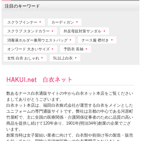
注目のキーワード
スクラブインナー
カーディガン
スクラブ スタンドカラー
外反母趾対策サンダル
消毒液ホルダー兼用ウエストバッグ
ナース服 襟付き
オンワード 大きいサイズ
予防衣 長袖
女性 白衣 おしゃれ
5L以上白衣
数あるナース白衣通販サイトの中から白衣ネット本店をご覧ください
ましてありがとうございます。
白衣ネット本店は、福田白衣株式会社が運営する白衣をメインとした
ユニフォームの専門通販サイトです。弊社は京都の中心である河原町
竹屋町で、主に全国の医療関係・介護関係従事者のために品質の高い
商品を提供し続けて120年余り、1901年(明治34年)創業の企業でござ
います。
創業当時は女子髪結い業者に向けて、白衣類や前掛け等の製造・販売