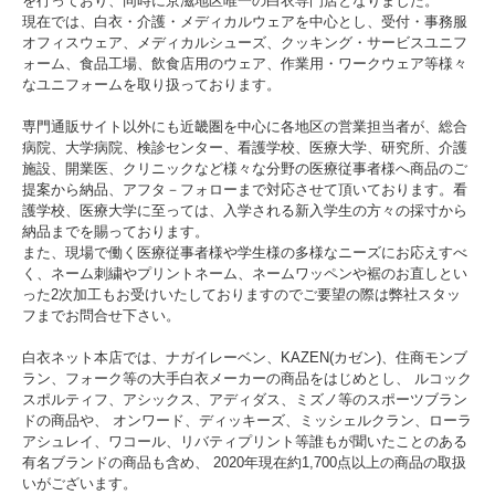
を行っており、同時に京滋地区唯一の白衣専門店となりました。
現在では、白衣・介護・メディカルウェアを中心とし、受付・事務服
オフィスウェア、メディカルシューズ、クッキング・サービスユニフ
ォーム、食品工場、飲食店用のウェア、作業用・ワークウェア等様々
なユニフォームを取り扱っております。
専門通販サイト以外にも近畿圏を中心に各地区の営業担当者が、総合
病院、大学病院、検診センター、看護学校、医療大学、研究所、介護
施設、開業医、クリニックなど様々な分野の医療従事者様へ商品のご
提案から納品、アフタ－フォローまで対応させて頂いております。看
護学校、医療大学に至っては、入学される新入学生の方々の採寸から
納品までを賜っております。
また、現場で働く医療従事者様や学生様の多様なニーズにお応えすべ
く、ネーム刺繍やプリントネーム、ネームワッペンや裾のお直しとい
った2次加工もお受けいたしておりますのでご要望の際は弊社スタッ
フまでお問合せ下さい。
白衣ネット本店では、ナガイレーベン、KAZEN(カゼン)、住商モンブ
ラン、フォーク等の大手白衣メーカーの商品をはじめとし、 ルコック
スポルティフ、アシックス、アディダス、ミズノ等のスポーツブラン
ドの商品や、 オンワード、ディッキーズ、ミッシェルクラン、ローラ
アシュレイ、ワコール、リバティプリント等誰もが聞いたことのある
有名ブランドの商品も含め、 2020年現在約1,700点以上の商品の取扱
いがございます。