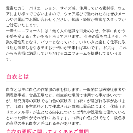
豊富なカラーバリエーション、サイズ感、使用している素材等、ウェ
アにより様々でございますので、ウェア選びで迷われた方はぜひメー
ルやお電話でお問い合わせください。知識・経験が豊富なスタッフが
ご対応いたします。
一着のユニフォームには「働く人の意識を目覚めさせ、仕事に向かう
姿勢を変える」力があると考えております。 仕事の質を向上させ、企
業の活性剤となり、パワーとなっていく。いきいきと楽しく仕事に取
り組む気持ちを引き出すお手伝いが出来れば幸いです。 私共は、これ
からも皆様に満足していただけるユニフォームを提供してまいりま
す。
白衣とは主に白色の作業服の事を指します。一般的には医療従事者や
調理従事者、食品工場など、衛生的な場所で使用する事が多いです
が、研究所等の実験でも白色の実験衣（白衣）が選ばれる事がありま
す。（綿）を主原料として作成された白衣は薬品につよく、化繊（ポ
リエステル等）が主となる白衣については汚れや洗濯性に優れている
といった特性がそれぞれにあります。白衣は白色だけでなく、淡色系
の商品の事も白衣と呼ばれる事があります。