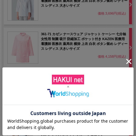
看護師 医務衣 薬局衣 横掛 上衣 白衣 ボタン留め レディー
ス レディス 大きいサイズ
価格:3,696円(税込)
361-71 カゼン ナースウェア ジャケット ケーシー 七分袖
女性用 制菌 吸汗 防縮加工 ポケット付き KAZEN 医療用
看護師 医務衣 薬局衣 横掛 上衣 白衣 ボタン留め レディー
ス レディス 大きいサイズ
価格:4,158円(税込)
263-10 カゼン ナースウェア ケーシー ジャケット 半袖 女
性用 ストレッチ 工業洗濯可 制菌加工 透け防止 吸汗 制電
防汚 左胸ポケット 両腰ポケット KAZEN 医療 看護師 薬
剤師 レディース レディス 上衣 チュニック
価格:5,621円(税込)
084-21 カゼン ナースウェア ジャケット 女性用 ケーシー
透け防止 ストレッチ素材 工業洗濯可 制菌 吸汗 制電 防汚
KAZEN 看護衣 医療用 看護師用 白衣 ナース服 男女ペア
大きいサイズ ホワイト ブルー チュニック