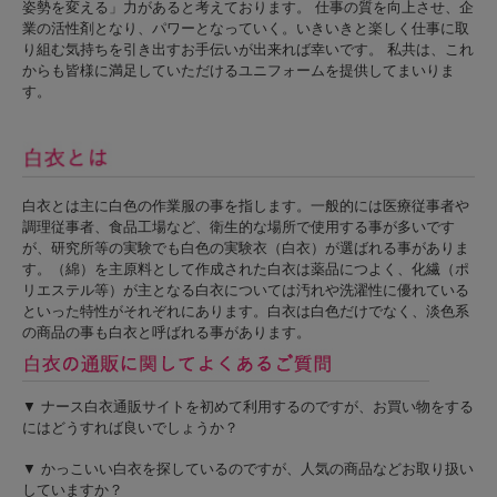
姿勢を変える」力があると考えております。 仕事の質を向上させ、企
業の活性剤となり、パワーとなっていく。いきいきと楽しく仕事に取
り組む気持ちを引き出すお手伝いが出来れば幸いです。 私共は、これ
からも皆様に満足していただけるユニフォームを提供してまいりま
す。
白衣とは主に白色の作業服の事を指します。一般的には医療従事者や
調理従事者、食品工場など、衛生的な場所で使用する事が多いです
が、研究所等の実験でも白色の実験衣（白衣）が選ばれる事がありま
す。（綿）を主原料として作成された白衣は薬品につよく、化繊（ポ
リエステル等）が主となる白衣については汚れや洗濯性に優れている
といった特性がそれぞれにあります。白衣は白色だけでなく、淡色系
の商品の事も白衣と呼ばれる事があります。
▼ ナース白衣通販サイトを初めて利用するのですが、お買い物をする
にはどうすれば良いでしょうか？
▼ かっこいい白衣を探しているのですが、人気の商品などお取り扱い
していますか？