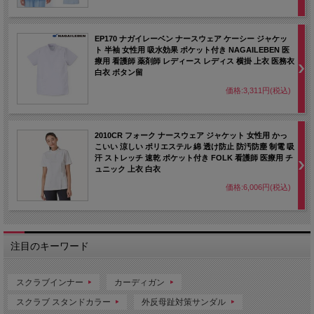
EP170 ナガイレーベン ナースウェア ケーシー ジャケッ
ト 半袖 女性用 吸水効果 ポケット付き NAGAILEBEN 医
療用 看護師 薬剤師 レディース レディス 横掛 上衣 医務衣
白衣 ボタン留
価格:3,311円(税込)
2010CR フォーク ナースウェア ジャケット 女性用 かっ
こいい 涼しい ポリエステル 綿 透け防止 防汚防塵 制電 吸
汗 ストレッチ 速乾 ポケット付き FOLK 看護師 医療用 チ
ュニック 上衣 白衣
価格:6,006円(税込)
注目のキーワード
スクラブインナー
カーディガン
スクラブ スタンドカラー
外反母趾対策サンダル