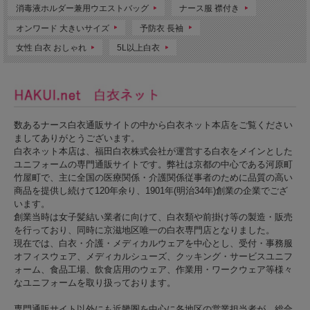
消毒液ホルダー兼用ウエストバッグ
ナース服 襟付き
オンワード 大きいサイズ
予防衣 長袖
女性 白衣 おしゃれ
5L以上白衣
数あるナース白衣通販サイトの中から白衣ネット本店をご覧ください
ましてありがとうございます。
白衣ネット本店は、福田白衣株式会社が運営する白衣をメインとした
ユニフォームの専門通販サイトです。弊社は京都の中心である河原町
竹屋町で、主に全国の医療関係・介護関係従事者のために品質の高い
商品を提供し続けて120年余り、1901年(明治34年)創業の企業でござ
います。
創業当時は女子髪結い業者に向けて、白衣類や前掛け等の製造・販売
を行っており、同時に京滋地区唯一の白衣専門店となりました。
現在では、白衣・介護・メディカルウェアを中心とし、受付・事務服
オフィスウェア、メディカルシューズ、クッキング・サービスユニフ
ォーム、食品工場、飲食店用のウェア、作業用・ワークウェア等様々
なユニフォームを取り扱っております。
専門通販サイト以外にも近畿圏を中心に各地区の営業担当者が、総合