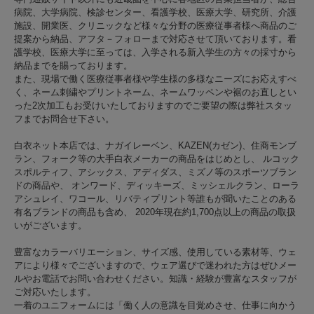
病院、大学病院、検診センター、看護学校、医療大学、研究所、介護
施設、開業医、クリニックなど様々な分野の医療従事者様へ商品のご
提案から納品、アフタ－フォローまで対応させて頂いております。看
護学校、医療大学に至っては、入学される新入学生の方々の採寸から
納品までを賜っております。
また、現場で働く医療従事者様や学生様の多様なニーズにお応えすべ
く、ネーム刺繍やプリントネーム、ネームワッペンや裾のお直しとい
った2次加工もお受けいたしておりますのでご要望の際は弊社スタッ
フまでお問合せ下さい。
白衣ネット本店では、ナガイレーベン、KAZEN(カゼン)、住商モンブ
ラン、フォーク等の大手白衣メーカーの商品をはじめとし、 ルコック
スポルティフ、アシックス、アディダス、ミズノ等のスポーツブラン
ドの商品や、 オンワード、ディッキーズ、ミッシェルクラン、ローラ
アシュレイ、ワコール、リバティプリント等誰もが聞いたことのある
有名ブランドの商品も含め、 2020年現在約1,700点以上の商品の取扱
いがございます。
豊富なカラーバリエーション、サイズ感、使用している素材等、ウェ
アにより様々でございますので、ウェア選びで迷われた方はぜひメー
ルやお電話でお問い合わせください。知識・経験が豊富なスタッフが
ご対応いたします。
一着のユニフォームには「働く人の意識を目覚めさせ、仕事に向かう