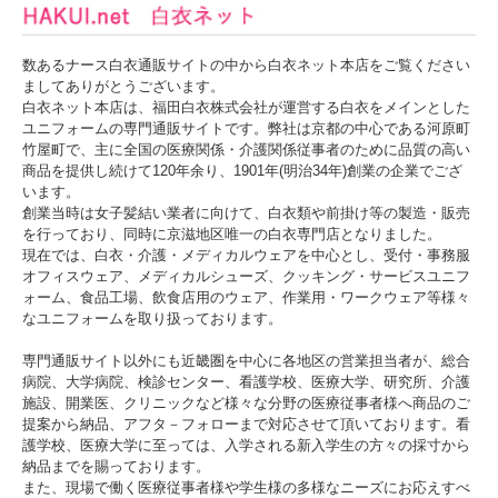
数あるナース白衣通販サイトの中から白衣ネット本店をご覧ください
ましてありがとうございます。
白衣ネット本店は、福田白衣株式会社が運営する白衣をメインとした
ユニフォームの専門通販サイトです。弊社は京都の中心である河原町
竹屋町で、主に全国の医療関係・介護関係従事者のために品質の高い
商品を提供し続けて120年余り、1901年(明治34年)創業の企業でござ
います。
創業当時は女子髪結い業者に向けて、白衣類や前掛け等の製造・販売
を行っており、同時に京滋地区唯一の白衣専門店となりました。
現在では、白衣・介護・メディカルウェアを中心とし、受付・事務服
オフィスウェア、メディカルシューズ、クッキング・サービスユニフ
ォーム、食品工場、飲食店用のウェア、作業用・ワークウェア等様々
なユニフォームを取り扱っております。
専門通販サイト以外にも近畿圏を中心に各地区の営業担当者が、総合
病院、大学病院、検診センター、看護学校、医療大学、研究所、介護
施設、開業医、クリニックなど様々な分野の医療従事者様へ商品のご
提案から納品、アフタ－フォローまで対応させて頂いております。看
護学校、医療大学に至っては、入学される新入学生の方々の採寸から
納品までを賜っております。
また、現場で働く医療従事者様や学生様の多様なニーズにお応えすべ