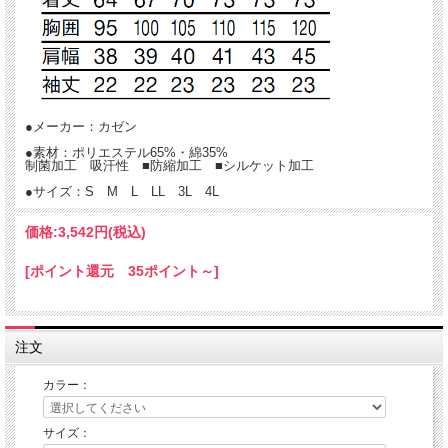
●メーカー：カゼン
●素材：ポリエステル65%・綿35%
制菌加工 吸汗性 ■防縮加工 ■シルケット加工
●サイズ：S M L LL 3L 4L
価格:
3,542円
(税込)
[ポイント還元 35ポイント～]
注文
カラー：
サイズ：