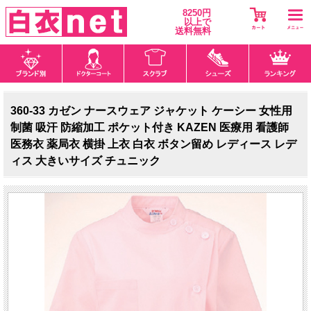
8250円
以上で
送料無料
360-33 カゼン ナースウェア ジャケット ケーシー 女性用
制菌 吸汗 防縮加工 ポケット付き KAZEN 医療用 看護師
医務衣 薬局衣 横掛 上衣 白衣 ボタン留め レディース レデ
ィス 大きいサイズ チュニック