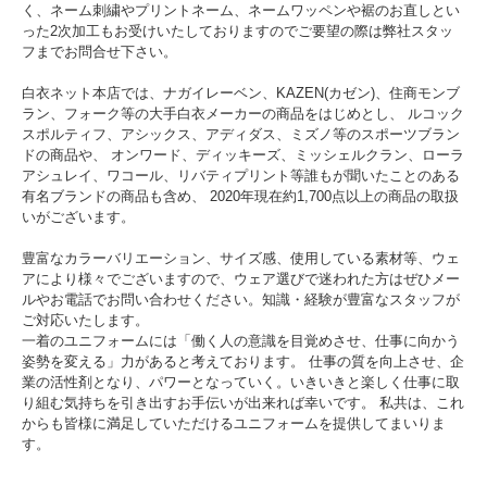
く、ネーム刺繍やプリントネーム、ネームワッペンや裾のお直しとい
った2次加工もお受けいたしておりますのでご要望の際は弊社スタッ
フまでお問合せ下さい。
白衣ネット本店では、ナガイレーベン、KAZEN(カゼン)、住商モンブ
ラン、フォーク等の大手白衣メーカーの商品をはじめとし、 ルコック
スポルティフ、アシックス、アディダス、ミズノ等のスポーツブラン
ドの商品や、 オンワード、ディッキーズ、ミッシェルクラン、ローラ
アシュレイ、ワコール、リバティプリント等誰もが聞いたことのある
有名ブランドの商品も含め、 2020年現在約1,700点以上の商品の取扱
いがございます。
豊富なカラーバリエーション、サイズ感、使用している素材等、ウェ
アにより様々でございますので、ウェア選びで迷われた方はぜひメー
ルやお電話でお問い合わせください。知識・経験が豊富なスタッフが
ご対応いたします。
一着のユニフォームには「働く人の意識を目覚めさせ、仕事に向かう
姿勢を変える」力があると考えております。 仕事の質を向上させ、企
業の活性剤となり、パワーとなっていく。いきいきと楽しく仕事に取
り組む気持ちを引き出すお手伝いが出来れば幸いです。 私共は、これ
からも皆様に満足していただけるユニフォームを提供してまいりま
す。