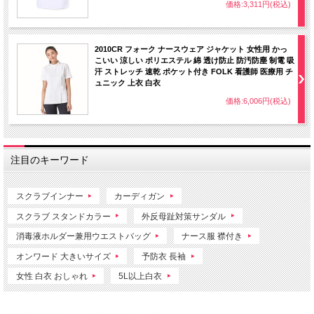
価格:3,311円(税込)
2010CR フォーク ナースウェア ジャケット 女性用 かっ
こいい 涼しい ポリエステル 綿 透け防止 防汚防塵 制電 吸
汗 ストレッチ 速乾 ポケット付き FOLK 看護師 医療用 チ
ュニック 上衣 白衣
価格:6,006円(税込)
注目のキーワード
スクラブインナー
カーディガン
スクラブ スタンドカラー
外反母趾対策サンダル
消毒液ホルダー兼用ウエストバッグ
ナース服 襟付き
オンワード 大きいサイズ
予防衣 長袖
女性 白衣 おしゃれ
5L以上白衣