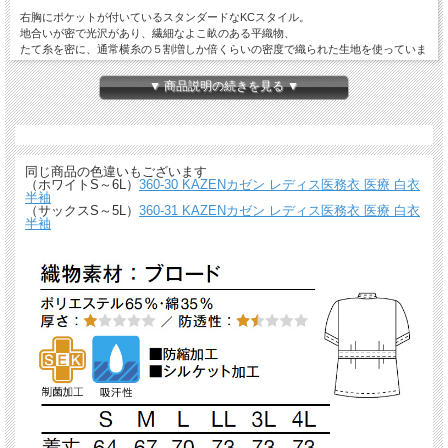
右胸にポケットが付いているスタンダードなKCスタイル。
地合いが密で光沢があり、繊細なよこ畝のある平織物、
たて糸を密に、通常横糸の５割増しか倍くらいの密度で織られた生地を使っていま
す。
▼ 商品説明の続きを見る ▼
同じ商品の色違いもございます
（ホワイトS～6L）
360-30 KAZENカゼン レディス医務衣 医療 白衣
半袖
（サックスS～5L）
360-31 KAZENカゼン レディス医務衣 医療 白衣
半袖