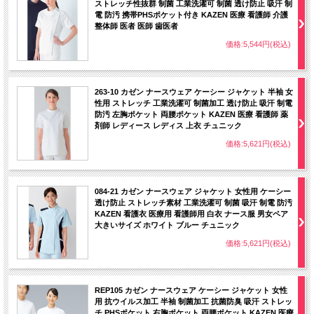
ストレッチ性抜群 制菌 工業洗濯可 制菌 透け防止 吸汗 制
電 防汚 携帯PHSポケット付き KAZEN 医療 看護師 介護
整体師 医者 医師 歯医者
価格:5,544円(税込)
263-10 カゼン ナースウェア ケーシー ジャケット 半袖 女
性用 ストレッチ 工業洗濯可 制菌加工 透け防止 吸汗 制電
防汚 左胸ポケット 両腰ポケット KAZEN 医療 看護師 薬
剤師 レディース レディス 上衣 チュニック
価格:5,621円(税込)
084-21 カゼン ナースウェア ジャケット 女性用 ケーシー
透け防止 ストレッチ素材 工業洗濯可 制菌 吸汗 制電 防汚
KAZEN 看護衣 医療用 看護師用 白衣 ナース服 男女ペア
大きいサイズ ホワイト ブルー チュニック
価格:5,621円(税込)
REP105 カゼン ナースウェア ケーシー ジャケット 女性
用 抗ウイルス加工 半袖 制菌加工 抗菌防臭 吸汗 ストレッ
チ PHSポケット 右胸ポケット 両腰ポケット KAZEN 医療