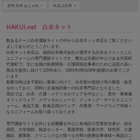
女性 白衣 おしゃれ
5L以上白衣
数あるナース白衣通販サイトの中から白衣ネット本店をご覧ください
ましてありがとうございます。
白衣ネット本店は、福田白衣株式会社が運営する白衣をメインとした
ユニフォームの専門通販サイトです。弊社は京都の中心である河原町
竹屋町で、主に全国の医療関係・介護関係従事者のために品質の高い
商品を提供し続けて120年余り、1901年(明治34年)創業の企業でござ
います。
創業当時は女子髪結い業者に向けて、白衣類や前掛け等の製造・販売
を行っており、同時に京滋地区唯一の白衣専門店となりました。
現在では、白衣・介護・メディカルウェアを中心とし、受付・事務服
オフィスウェア、メディカルシューズ、クッキング・サービスユニフ
ォーム、食品工場、飲食店用のウェア、作業用・ワークウェア等様々
なユニフォームを取り扱っております。
専門通販サイト以外にも近畿圏を中心に各地区の営業担当者が、総合
病院、大学病院、検診センター、看護学校、医療大学、研究所、介護
施設、開業医、クリニックなど様々な分野の医療従事者様へ商品のご