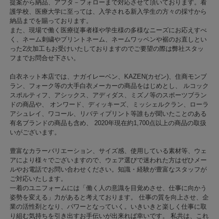
提案から納品、アフタ－フォローまで対応させて頂いております。看
護学校、医療大学に至っては、入学される新入学生の方々の採寸から
納品までを賜っております。
また、現場で働く医療従事者様や学生様の多様なニーズにお応えすべ
く、ネーム刺繍やプリントネーム、ネームワッペンや裾のお直しとい
った2次加工もお受けいたしておりますのでご要望の際は弊社スタッ
フまでお問合せ下さい。
白衣ネット本店では、ナガイレーベン、KAZEN(カゼン)、住商モンブ
ラン、フォーク等の大手白衣メーカーの商品をはじめとし、 ルコック
スポルティフ、アシックス、アディダス、ミズノ等のスポーツブラン
ドの商品や、 オンワード、ディッキーズ、ミッシェルクラン、ローラ
アシュレイ、ワコール、リバティプリント等誰もが聞いたことのある
有名ブランドの商品も含め、 2020年現在約1,700点以上の商品の取扱
いがございます。
豊富なカラーバリエーション、サイズ感、使用している素材等、ウェ
アにより様々でございますので、ウェア選びで迷われた方はぜひメー
ルやお電話でお問い合わせください。知識・経験が豊富なスタッフが
ご対応いたします。
一着のユニフォームには「働く人の意識を目覚めさせ、仕事に向かう
姿勢を変える」力があると考えております。 仕事の質を向上させ、企
業の活性剤となり、パワーとなっていく。いきいきと楽しく仕事に取
り組む気持ちを引き出すお手伝いが出来れば幸いです。 私共は、これ