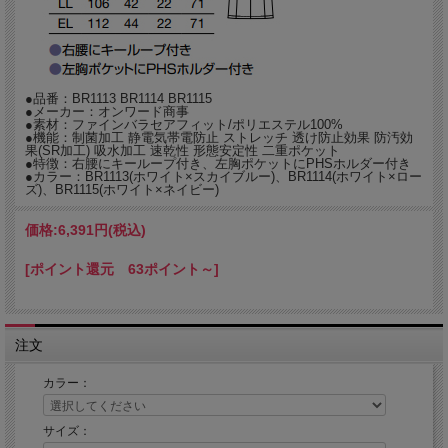
をすばやく吸収。汗をかいても快適な着用感を保ちます。
●速乾性：吸収した汗をすばやく発散させる機能。体を冷やさず、快適な着心地を
持続します。洗濯時の乾燥時間の短縮にも効果を発揮。
★パンツはこちら
PO2016 オンワード ナースパンツ
●品番：BR1113 BR1114 BR1115
●メーカー：オンワード商事
●素材：ファインバラセアフィット/ポリエステル100%
★男性用もございます
●機能：制菌加工 静電気帯電防止 ストレッチ 透け防止効果 防汚効
BR4009 オンワード ケーシー白衣 男性用
果(SR加工) 吸水加工 速乾性 形態安定性 二重ポケット
●特徴：右腰にキーループ付き、左胸ポケットにPHSホルダー付き
★他のオンワード製品もぜひご覧ください
●カラー：BR1113(ホワイト×スカイブルー)、BR1114(ホワイト×ロー
ズ)、BR1115(ホワイト×ネイビー)
オンワード(ONWARD)のメディカルウェア・白衣
価格:
6,391円
(税込)
[ポイント還元 63ポイント～]
注文
カラー：
サイズ：