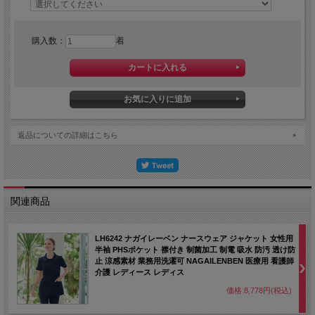
購入数：
着
返品についての詳細はこちら
関連商品
LH6242 ナガイレーベン ナースウェア ジャケット 女性用
半袖 PHSポケット 襟付き 制菌加工 制電 吸水 防汚 透け防
止 涼感素材 業務用洗濯可 NAGAILENBEN 医療用 看護師
介護 レディース レディス
価格:8,778円(税込)