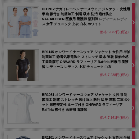
HO1912 ナガイレーベン ナースウェア ジャケット 女性用
半袖 襟付き 制菌加工 制電 吸水 防汚 透け防止
NAGAILEBEN 医療用 看護師 薬剤師 レディース レディ
ス 女子 チュニック 上衣 白衣 ホワイト
価格:5,082円(税込)
BR1145 オンワード ナースウェア ジャケット 女性用 半袖
制菌加工 静電気帯電防止 ストレッチ 吸水 速乾 接触冷感
工業洗濯可 ONWARD ラフィーリア Raffiria 医療用 看護
師 レディース レディス 上衣 チュニック 白衣
価格:7,238円(税込)
BR1081 オンワード ナースウェア ジャケット 女性用 制
菌加工 制電 ストレッチ 透け防止 防汚 吸汗 速乾 二重ポケ
ット 形態安定性 ループ付き ONWARD ラフィーリア
Raffiria 襟付き 医療用 看護師
価格:7,161円(税込)
BR1101 オンワード ナースウェア ジャケット 女性用 半袖