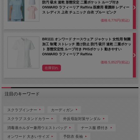
防汚 吸水 速乾 形態安定 二重ポケット ループ付き
ONWARD ラフィーリア Raffiria 医療用 看護師 レディー
ス レディス 上衣 チュニック 白衣 ブルー ピンク
価格:6,776円(税込)
BR1111 オンワード ナースウェア ジャケット 女性用 制菌
加工 制電 ストレッチ 透け防止 防汚 吸汗 速乾 二重ポケッ
ト 形態安定性 ループ付き PHSポケット 動きやすい
ONWARD ラフィーリア Raffiria
価格:5,852円(税込)
在庫切れ
注目のキーワード
スクラブインナー
カーディガン
スクラブ スタンドカラー
外反母趾対策サンダル
消毒液ホルダー兼用ウエストバッグ
ナース服 襟付き
オンワード 大きいサイズ
予防衣 長袖