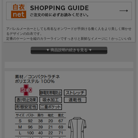
アパレルメーカーとしても有名なオンワードが手掛ける働く人をより美しく輝かせ
るデザインの白衣です。
定番のケーシーを縦のカラーラインですっきりと新鮮なイメージに！かっこいい白
衣。
男女ペアで揃えることもできるシリーズです。
▼ 商品説明の続きを見る ▼
素材にはファインバラセアフィットを使用。
繊細な風合いがあり、ドレープの美しい軽量素材。ソフトな肌触りとストレッチ性
で心地よく着用できます。
高機能ポリエステル糸・スプリンジーを使用し、吸汗速乾性、透け防止、UVガー
ド、クーリング効果などの機能を備えています。
●制菌加工：JTETC(繊維評価技術協議会)認証素材。繊維状の黄色ぶどう球菌、肺
炎桿菌、MRSAなどの増殖を抑制。耐久性、衛生面での信頼性は抜群。
●静電気帯電防止：ホワイトカーボンを使用した導電性繊維を採用し、制電性を高
めて静電気の発生を抑制。まとわりつきやホコリの吸着も抑えます。
●ストレッチ：洗濯耐久性のあるストレッチ素材を採用。自然に体になじんで動き
やすく、ハードな現場での仕事をサポート。
●透け防止効果：酸化チタン配合のフルダル糸を採用することで、軽い素材でも充
分な透け防止効果を発揮。気になるインナーウェアの透けを予防。
●防汚効果(SR加工)：汚れをつきにくくし、落ちにくい油分なども洗濯で容易に落
ちやすい加工をプラス。洗濯耐久性もあり、効果は長く持続。
●吸水加工：吸水性を高める織構造や、ポリエステルの吸水性の改質加工により汗