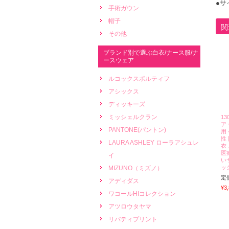
●サ
手術ガウン
帽子
関
その他
ブランド別で選ぶ白衣/ナース服/ナ
ースウェア
ルコックスポルティフ
アシックス
ディッキーズ
ミッシェルクラン
13
ア
PANTONE(パントン)
用
性 
LAURA ASHLEY ローラアシュレ
衣
医
イ
い
ッ
MIZUNO（ミズノ）
定
アディダス
¥3
ワコールHIコレクション
アツロウタヤマ
リバティプリント