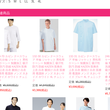
イズ：S M L LL 3L 4L
連商品
0-70 カゼン ナースウェ
132-30 カゼン ナースウェ
132-31 カゼン ナースウェ
24
 七分袖 ジャケット 男性
ア 半袖 ジャケット 男性用
ア 半袖 ジャケット 男性用
ケー
 ケーシー 制菌加工 吸汗
ケーシー 制菌加工 吸汗性
ケーシー 制菌加工 吸汗性
袖 
防汚 防縮 KAZEN 医務
防汚 防縮 KAZEN 医務衣
防汚 防縮 KAZEN 医務衣
洗濯
 上衣 白衣 横掛け 白衣
上衣 白衣 横掛け 白衣 医療
上衣 白衣 横掛け 白衣 医療
吸汗
療用 看護師 メンズ 大き
用 看護師 メンズ 大きいサ
用 看護師 メンズ 大きいサ
ト 
サイズ ホワイト チュニ
イズ ホワイト 4L チュニッ
イズ ブルー 4L チュニック
療 
ク
ク
衣 
定価:
¥5,280
(税込)
ッ
価:
¥5,500
(税込)
定価:
¥4,840
(税込)
¥3,696
(税込)
定価
,850
(税込)
¥3,388
(税込)
¥5,