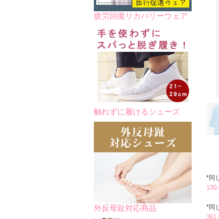
疲労回復リカバリーウェア
触れずに履けるシューズ
*同
13
*同
外反母趾対応商品
36