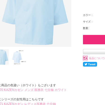
カラー：
サイズ：
数量:
返品について
じ商品の色違い（ホワイト）もございます
0-70 KAZENカゼン メンズ 医務衣 七分袖 ホワイト
じシリーズの女性用はこちらです
1-71 KAZENカゼン レディス医務衣 七分袖