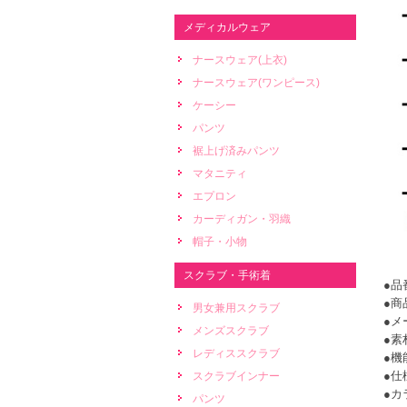
メディカルウェア
ナースウェア(上衣)
ナースウェア(ワンピース)
ケーシー
パンツ
裾上げ済みパンツ
マタニティ
エプロン
カーディガン・羽織
帽子・小物
スクラブ・手術着
●品番
●商
男女兼用スクラブ
●メ
メンズスクラブ
●素
レディススクラブ
●機
●仕
スクラブインナー
●カ
パンツ