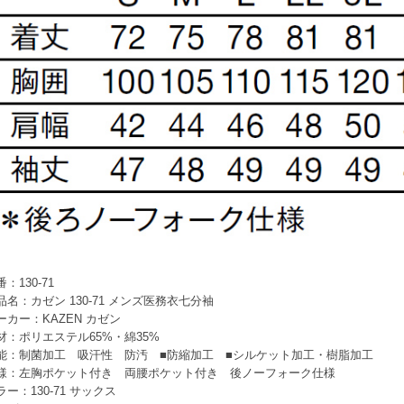
：130-71
品名：カゼン 130-71 メンズ医務衣七分袖
ーカー：KAZEN カゼン
材：ポリエステル65%・綿35%
能：制菌加工 吸汗性 防汚 ■防縮加工 ■シルケット加工・樹脂加工
様：左胸ポケット付き 両腰ポケット付き 後ノーフォーク仕様
ラー：130-71 サックス