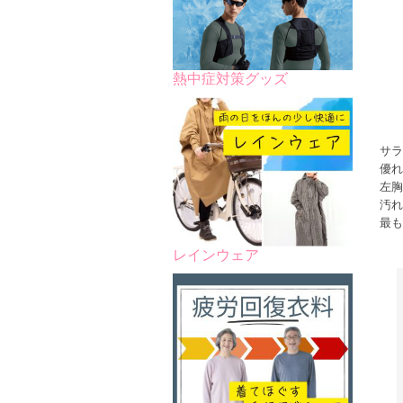
熱中症対策グッズ
サラ
優れ
左胸
汚れ
最も
レインウェア