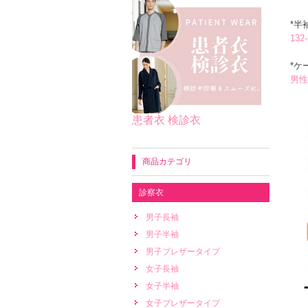
*半
13
*ケ
男性
患者衣 検診衣
商品カテゴリ
診察衣
男子長袖
男子半袖
男子ブレザータイプ
女子長袖
女子半袖
女子ブレザータイプ