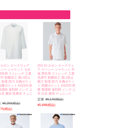
6 カゼン ナースウェア
253-10 カゼン ナースウェ
シー ジャケット 七分
ア ケーシー ジャケット 半
男性用 ストレッチ 工業
袖 男性用 ストレッチ 工業
可 制菌加工 透け防止
洗濯可 制菌加工 透け防止
 制電 防汚 左胸ポケッ
吸汗 制電 防汚 左胸ポケッ
両腰ポケット KAZEN 医
ト 両腰ポケット KAZEN 医
看護師 薬剤師 メンズ 上
療 看護師 薬剤師 メンズ 上
白衣 横掛 医務衣 チュニ
衣 白衣 横掛 チュニック
ク
定価:
¥8,140
(税込)
:
¥8,250
(税込)
¥5,698
(税込)
775
(税込)