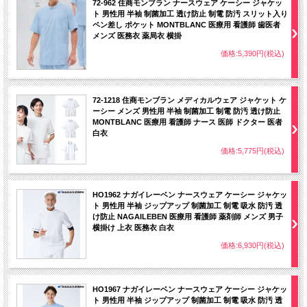
72-962 住商モンブラン ナースウェア ケーシー ジャケッ
ト 男性用 半袖 制菌加工 透け防止 制電 防汚 スリット入り
ペン差し ポケット MONTBLANC 医療用 看護師 歯医者
メンズ 医務衣 薬局衣 横掛
価格:5,390円(税込)
72-1218 住商モンブラン メディカルウェア ジャケット ケ
ーシー メンズ 男性用 半袖 制菌加工 制電 防汚 透け防止
MONTBLANC 医療用 看護師 ナース 医師 ドクター 医者
白衣
価格:5,775円(税込)
HO1962 ナガイレーベン ナースウェア ケーシー ジャケッ
ト 男性用 半袖 ジップアップ 制菌加工 制電 吸水 防汚 透
け防止 NAGAILEBEN 医療用 看護師 薬剤師 メンズ 男子
横掛け 上衣 医務衣 白衣
価格:6,930円(税込)
HO1967 ナガイレーベン ナースウェア ケーシー ジャケッ
ト 男性用 半袖 ジップアップ 制菌加工 制電 吸水 防汚 透