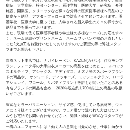
病院、大学病院、検診センター、看護学校、医療大学、研究所、介護
施設、開業医、クリニックなど様々な分野の医療従事者様へ商品のご
提案から納品、アフタ－フォローまで対応させて頂いております。看
護学校、医療大学に至っては、入学される新入学生の方々の採寸から
納品までを賜っております。
また、現場で働く医療従事者様や学生様の多様なニーズにお応えすべ
く、ネーム刺繍やプリントネーム、ネームワッペンや裾のお直しとい
った2次加工もお受けいたしておりますのでご要望の際は弊社スタッ
フまでお問合せ下さい。
白衣ネット本店では、ナガイレーベン、KAZEN(カゼン)、住商モンブ
ラン、フォーク等の大手白衣メーカーの商品をはじめとし、 ルコック
スポルティフ、アシックス、アディダス、ミズノ等のスポーツブラン
ドの商品や、 オンワード、ディッキーズ、ミッシェルクラン、ローラ
アシュレイ、ワコール、リバティプリント等誰もが聞いたことのある
有名ブランドの商品も含め、 2020年現在約1,700点以上の商品の取扱
いがございます。
豊富なカラーバリエーション、サイズ感、使用している素材等、ウェ
アにより様々でございますので、ウェア選びで迷われた方はぜひメー
ルやお電話でお問い合わせください。知識・経験が豊富なスタッフが
ご対応いたします。
一着のユニフォームには「働く人の意識を目覚めさせ、仕事に向かう