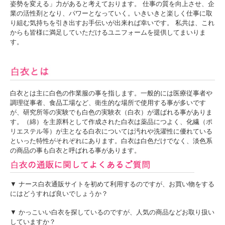
姿勢を変える」力があると考えております。 仕事の質を向上させ、企
業の活性剤となり、パワーとなっていく。いきいきと楽しく仕事に取
り組む気持ちを引き出すお手伝いが出来れば幸いです。 私共は、これ
からも皆様に満足していただけるユニフォームを提供してまいりま
す。
白衣とは主に白色の作業服の事を指します。一般的には医療従事者や
調理従事者、食品工場など、衛生的な場所で使用する事が多いです
が、研究所等の実験でも白色の実験衣（白衣）が選ばれる事がありま
す。（綿）を主原料として作成された白衣は薬品につよく、化繊（ポ
リエステル等）が主となる白衣については汚れや洗濯性に優れている
といった特性がそれぞれにあります。白衣は白色だけでなく、淡色系
の商品の事も白衣と呼ばれる事があります。
▼ ナース白衣通販サイトを初めて利用するのですが、お買い物をする
にはどうすれば良いでしょうか？
▼ かっこいい白衣を探しているのですが、人気の商品などお取り扱い
していますか？