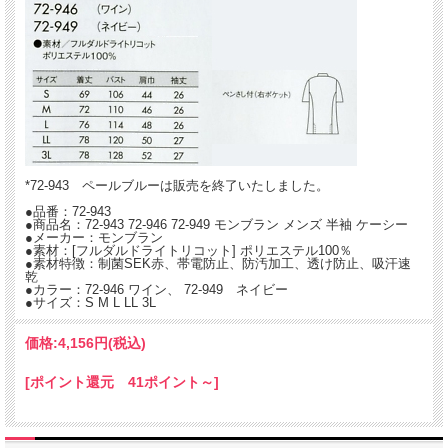
軽量ニットのケーシーが新登場。人気カラーの展開です。
きちんと感漂うスタンドカラーに3つのボタン。脇部分は動きやすさを考慮したス
リット入り。
薄手・軽量。サラリと着れる快適な素材です。
右胸ポケットにペン差し付き。
*72-943 ペールブルーは販売を終了いたしました。
●品番：72-943
●商品名：72-943 72-946 72-949 モンブラン メンズ 半袖 ケーシー
●メーカー：モンブラン
●素材：[フルダルドライトリコット] ポリエステル100％
●素材特徴：制菌SEK赤、帯電防止、防汚加工、透け防止、吸汗速
乾
●カラー：72-946 ワイン、 72-949 ネイビー
●サイズ：S M L LL 3L
価格:
4,156円
(税込)
[ポイント還元 41ポイント～]