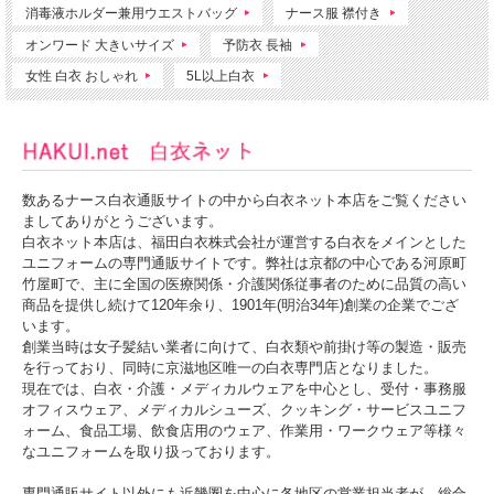
消毒液ホルダー兼用ウエストバッグ
ナース服 襟付き
オンワード 大きいサイズ
予防衣 長袖
女性 白衣 おしゃれ
5L以上白衣
数あるナース白衣通販サイトの中から白衣ネット本店をご覧ください
ましてありがとうございます。
白衣ネット本店は、福田白衣株式会社が運営する白衣をメインとした
ユニフォームの専門通販サイトです。弊社は京都の中心である河原町
竹屋町で、主に全国の医療関係・介護関係従事者のために品質の高い
商品を提供し続けて120年余り、1901年(明治34年)創業の企業でござ
います。
創業当時は女子髪結い業者に向けて、白衣類や前掛け等の製造・販売
を行っており、同時に京滋地区唯一の白衣専門店となりました。
現在では、白衣・介護・メディカルウェアを中心とし、受付・事務服
オフィスウェア、メディカルシューズ、クッキング・サービスユニフ
ォーム、食品工場、飲食店用のウェア、作業用・ワークウェア等様々
なユニフォームを取り扱っております。
専門通販サイト以外にも近畿圏を中心に各地区の営業担当者が、総合