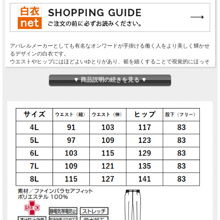
アパレルメーカーとしても有名なオンワードが手掛ける働く人をより美しく輝かせ
るデザインの白衣です。
ウエストやヒップにはほどよいゆとりがあり、裾を細くすることで視覚的にほっそ
り見せるデザイン。
軽量で程よいストレッチ性があり、動きやすく自然なフィット感。サラッとした肌
▼ 商品説明の続きを見る ▼
ざわりの二重織構造です。
素材にはファインバラセアフィットを使用。
繊細な風合いがあり、ドレープの美しい軽量素材。ソフトな肌触りとストレッチ性
で心地よく着用できます。
高機能ポリエステル糸・スプリンジーを使用し、吸汗速乾性、透け防止、UVガー
ド、クーリング効果などの機能を備えています。
●制菌加工：JTETC(繊維評価技術協議会)認証素材。繊維状の黄色ぶどう球菌、肺
炎桿菌、MRSAなどの増殖を抑制。耐久性、衛生面での信頼性は抜群。
●静電気帯電防止：ホワイトカーボンを使用した導電性繊維を採用し、制電性を高
めて静電気の発生を抑制。まとわりつきやホコリの吸着も抑えます。
●ストレッチ：洗濯耐久性のあるストレッチ素材を採用。自然に体になじんで動き
やすく、ハードな現場での仕事をサポート。
●透け防止効果：酸化チタン配合のフルダル糸を採用することで、軽い素材でも充
分な透け防止効果を発揮。気になるインナーウェアの透けを予防。
●防汚効果(SR加工)：汚れをつきにくくし、落ちにくい油分なども洗濯で容易に落
ちやすい加工をプラス。洗濯耐久性もあり、効果は長く持続。