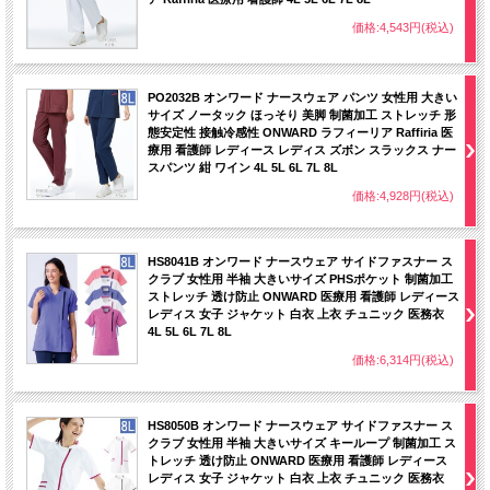
価格:4,543円(税込)
PO2032B オンワード ナースウェア パンツ 女性用 大きい
サイズ ノータック ほっそり 美脚 制菌加工 ストレッチ 形
態安定性 接触冷感性 ONWARD ラフィーリア Raffiria 医
療用 看護師 レディース レディス ズボン スラックス ナー
スパンツ 紺 ワイン 4L 5L 6L 7L 8L
価格:4,928円(税込)
HS8041B オンワード ナースウェア サイドファスナー ス
クラブ 女性用 半袖 大きいサイズ PHSポケット 制菌加工
ストレッチ 透け防止 ONWARD 医療用 看護師 レディース
レディス 女子 ジャケット 白衣 上衣 チュニック 医務衣
4L 5L 6L 7L 8L
価格:6,314円(税込)
HS8050B オンワード ナースウェア サイドファスナー ス
クラブ 女性用 半袖 大きいサイズ キーループ 制菌加工 ス
トレッチ 透け防止 ONWARD 医療用 看護師 レディース
レディス 女子 ジャケット 白衣 上衣 チュニック 医務衣