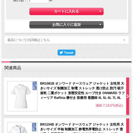
購入数：
本
リンク→ https://www.youtube.com/watch?
返品についての詳細はこちら
v=kBMSf4GDToE
212円(税込)
関連商品
BR1081B オンワード ナースウェア ジャケット 女性用 大
きいサイズ 制菌加工 制電 ストレッチ 透け防止 防汚 吸汗
速乾 二重ポケット 形態安定性 ループ付き ONWARD ラフ
ィーリア Raffiria 襟付き 医療用 看護師 4L 5L 6L 7L 8L
価格:7,161円(税込)
BR1104B オンワード ナースウェア ジャケット 女性用 大
きいサイズ 半袖 制菌加工 静電気帯電防止 ストレッチ 透