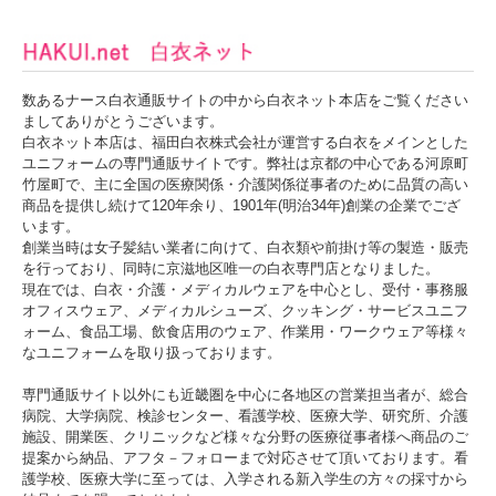
数あるナース白衣通販サイトの中から白衣ネット本店をご覧ください
ましてありがとうございます。
白衣ネット本店は、福田白衣株式会社が運営する白衣をメインとした
ユニフォームの専門通販サイトです。弊社は京都の中心である河原町
竹屋町で、主に全国の医療関係・介護関係従事者のために品質の高い
商品を提供し続けて120年余り、1901年(明治34年)創業の企業でござ
います。
創業当時は女子髪結い業者に向けて、白衣類や前掛け等の製造・販売
を行っており、同時に京滋地区唯一の白衣専門店となりました。
現在では、白衣・介護・メディカルウェアを中心とし、受付・事務服
オフィスウェア、メディカルシューズ、クッキング・サービスユニフ
ォーム、食品工場、飲食店用のウェア、作業用・ワークウェア等様々
なユニフォームを取り扱っております。
専門通販サイト以外にも近畿圏を中心に各地区の営業担当者が、総合
病院、大学病院、検診センター、看護学校、医療大学、研究所、介護
施設、開業医、クリニックなど様々な分野の医療従事者様へ商品のご
提案から納品、アフタ－フォローまで対応させて頂いております。看
護学校、医療大学に至っては、入学される新入学生の方々の採寸から