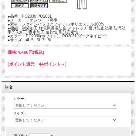
●吸水加工：吸水性を高める織構造や、ポリエステルの吸水性の改質加工により汗
をすばやく吸収。汗をかいても快適な着用感を保ちます。
●速乾性：吸収した汗をすばやく発散させる機能。体を冷やさず、快適な着心地を
●品番：PO2030 PO2031
持続します。洗濯時の乾燥時間の短縮にも効果を発揮。
●メーカー：オンワード商事
●素材：ファインバラセアフィット/ポリエステル100%
●機能：制菌加工 静電気帯電防止 ストレッチ 透け防止効果 防汚効
★同生地の大きいサイズ白衣上衣はこちら
果(SR加工) 吸水加工 速乾性 形態安定性
☆
BR1081 オンワード ジャケット ホワイト×ベージュパイピング、BR1082 ホワイ
●カラー：PO2030(ホワイト)、PO2031(ダークネイビー)
ト×ピンクパイピング 大きいサイズ
●サイズ：4L 5L 6L 7L 8L
☆
BR1106 オンワード ジャケット ホワイト×ミント、BR1107 ホワイト×センシティ
ブローズ 大きいサイズ
価格:
4,466円
(税込)
☆
BR1119 オンワード ジャケット ホワイト×アネモネブルー、BR1120 ホワイト×ラ
イラックピンク 大きいサイズ
[ポイント還元 44ポイント～]
★他の大きいサイズの白衣もぜひご覧ください
大きいサイズのメディカルウェア・白衣
★同商品のS-ELサイズはこちら
注文
PO2030 オンワード ナースパンツ
※こちらは股下フリーの商品です。ご一緒に裾上げテープはいかがですか？
カラー：
アイロン接着 裾上げテープ
サイズ：
ご家庭でパンツの裾上げを簡単にしていた
だける商品です。
裾上げの動画もございます。