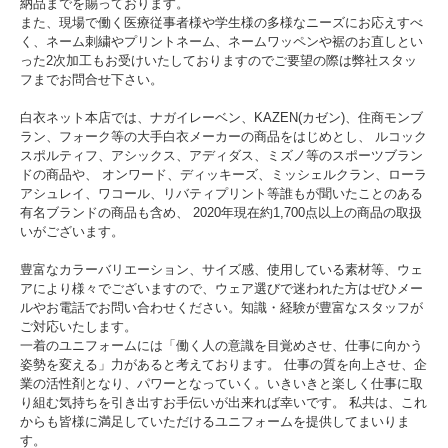
納品までを賜っております。
また、現場で働く医療従事者様や学生様の多様なニーズにお応えすべ
く、ネーム刺繍やプリントネーム、ネームワッペンや裾のお直しとい
った2次加工もお受けいたしておりますのでご要望の際は弊社スタッ
フまでお問合せ下さい。
白衣ネット本店では、ナガイレーベン、KAZEN(カゼン)、住商モンブ
ラン、フォーク等の大手白衣メーカーの商品をはじめとし、 ルコック
スポルティフ、アシックス、アディダス、ミズノ等のスポーツブラン
ドの商品や、 オンワード、ディッキーズ、ミッシェルクラン、ローラ
アシュレイ、ワコール、リバティプリント等誰もが聞いたことのある
有名ブランドの商品も含め、 2020年現在約1,700点以上の商品の取扱
いがございます。
豊富なカラーバリエーション、サイズ感、使用している素材等、ウェ
アにより様々でございますので、ウェア選びで迷われた方はぜひメー
ルやお電話でお問い合わせください。知識・経験が豊富なスタッフが
ご対応いたします。
一着のユニフォームには「働く人の意識を目覚めさせ、仕事に向かう
姿勢を変える」力があると考えております。 仕事の質を向上させ、企
業の活性剤となり、パワーとなっていく。いきいきと楽しく仕事に取
り組む気持ちを引き出すお手伝いが出来れば幸いです。 私共は、これ
からも皆様に満足していただけるユニフォームを提供してまいりま
す。