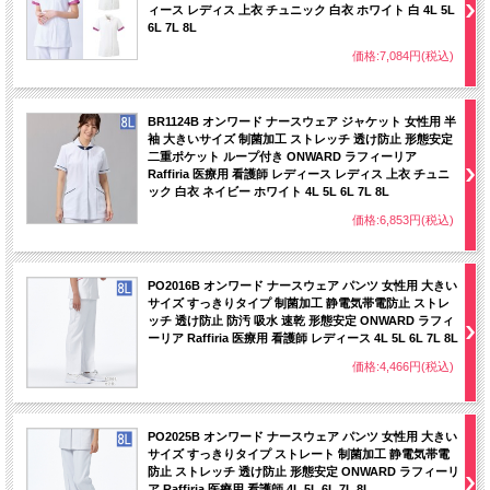
ィース レディス 上衣 チュニック 白衣 ホワイト 白 4L 5L
6L 7L 8L
価格:7,084円(税込)
BR1124B オンワード ナースウェア ジャケット 女性用 半
袖 大きいサイズ 制菌加工 ストレッチ 透け防止 形態安定
二重ポケット ループ付き ONWARD ラフィーリア
Raffiria 医療用 看護師 レディース レディス 上衣 チュニ
ック 白衣 ネイビー ホワイト 4L 5L 6L 7L 8L
価格:6,853円(税込)
PO2016B オンワード ナースウェア パンツ 女性用 大きい
サイズ すっきりタイプ 制菌加工 静電気帯電防止 ストレ
ッチ 透け防止 防汚 吸水 速乾 形態安定 ONWARD ラフィ
ーリア Raffiria 医療用 看護師 レディース 4L 5L 6L 7L 8L
価格:4,466円(税込)
PO2025B オンワード ナースウェア パンツ 女性用 大きい
サイズ すっきりタイプ ストレート 制菌加工 静電気帯電
防止 ストレッチ 透け防止 形態安定 ONWARD ラフィーリ
ア Raffiria 医療用 看護師 4L 5L 6L 7L 8L