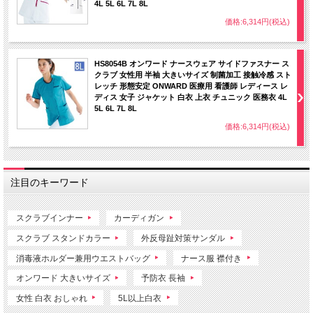
4L 5L 6L 7L 8L
価格:6,314円(税込)
HS8054B オンワード ナースウェア サイドファスナー ス
クラブ 女性用 半袖 大きいサイズ 制菌加工 接触冷感 スト
レッチ 形態安定 ONWARD 医療用 看護師 レディース レ
ディス 女子 ジャケット 白衣 上衣 チュニック 医務衣 4L
5L 6L 7L 8L
価格:6,314円(税込)
注目のキーワード
スクラブインナー
カーディガン
スクラブ スタンドカラー
外反母趾対策サンダル
消毒液ホルダー兼用ウエストバッグ
ナース服 襟付き
オンワード 大きいサイズ
予防衣 長袖
女性 白衣 おしゃれ
5L以上白衣