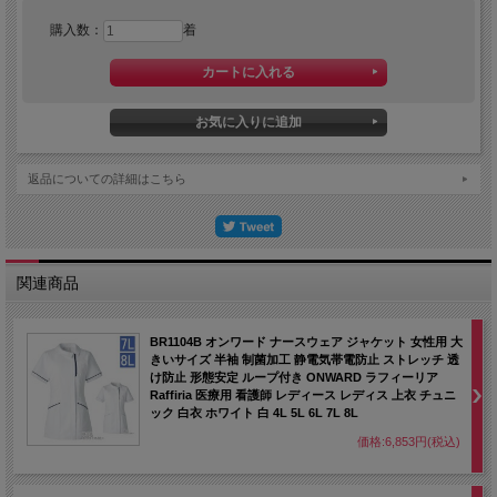
●透け防止効果：酸化チタン配合のフルダル糸を採用することで、軽い素材でも充
分な透け防止効果を発揮。気になるインナーウェアの透けを予防。
購入数：
着
●防汚効果(SR加工)：汚れをつきにくくし、落ちにくい油分なども洗濯で容易に落
ちやすい加工をプラス。洗濯耐久性もあり、効果は長く持続。
●吸水加工：吸水性を高める織構造や、ポリエステルの吸水性の改質加工により汗
をすばやく吸収。汗をかいても快適な着用感を保ちます。
●速乾性：吸収した汗をすばやく発散させる機能。体を冷やさず、快適な着心地を
持続します。洗濯時の乾燥時間の短縮にも効果を発揮。
★パンツはこちら
返品についての詳細はこちら
PO2016 オンワード ナースパンツ 大きいサイズ
★他の大きいサイズの白衣もぜひご覧ください
大きいサイズのメディカルウェア・白衣
関連商品
BR1104B オンワード ナースウェア ジャケット 女性用 大
きいサイズ 半袖 制菌加工 静電気帯電防止 ストレッチ 透
け防止 形態安定 ループ付き ONWARD ラフィーリア
Raffiria 医療用 看護師 レディース レディス 上衣 チュニ
ック 白衣 ホワイト 白 4L 5L 6L 7L 8L
価格:6,853円(税込)