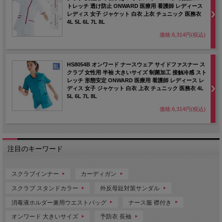
トレッチ 透け防止 ONWARD 医療用 看護師 レディース
レディス 女子 ジャケット 白衣 上衣 チュニック 医務衣
4L 5L 6L 7L 8L
価格:6,314円(税込)
HS8054B オンワード ナースウェア サイドファスナー ス
クラブ 女性用 半袖 大きいサイズ 制菌加工 接触冷感 スト
レッチ 形態安定 ONWARD 医療用 看護師 レディース レ
ディス 女子 ジャケット 白衣 上衣 チュニック 医務衣 4L
5L 6L 7L 8L
価格:6,314円(税込)
注目のキーワード
スクラブインナー
カーディガン
スクラブ スタンドカラー
外反母趾対策サンダル
消毒液ホルダー兼用ウエストバッグ
ナース服 襟付き
オンワード 大きいサイズ
予防衣 長袖