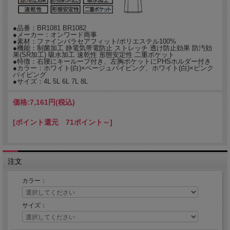
●品番：BR1081 BR1082
●メーカー：オンワード商事
●素材：ファインバラセアフィット/ポリエステル100%
●機能：制菌加工 静電気帯電防止 ストレッチ 透け防止効果 防汚効
果(SR加工) 吸水加工 速乾性 形態安定性 二重ポケット
●特徴：右腰にキーループ付き、左胸ポケットにPHSホルダー付き
アパレルメーカーとしても有名なオンワードが手掛ける働く人をより美しく輝かせ
●カラー：ホワイト(白)×ベージュパイピング、ホワイト(白)×ピンク
るデザインの白衣です。
パイピング
可愛さの中に上質が漂う。アシンメトリーの襟と、ぺプラムの裾がエレガントな白
●サイズ：4L 5L 6L 7L 8L
衣。
・アシンメトリーな衿は、首元が詰まらずすっきり見える空き具合。
価格:
7,161円
(税込)
・袖のサイドのスリットは、動きやすさとともに腕をほっそり見せる効果も。
・放射状に輝く、パール調ボタン。ボタンホールの色がさりげないアクセントに。
・上質な淡い色のパイピングが白を美しく見せる。
[ポイント還元 71ポイント～]
素材にはファインバラセアフィットを使用。
繊細な風合いがあり、ドレープの美しい軽量素材。ソフトな肌触りとストレッチ性
で心地よく着用できます。
注文
高機能ポリエステル糸・スプリンジーを使用し、吸汗速乾性、透け防止、UVガー
ド、クーリング効果などの機能を備えています。
カラー：
●制菌加工：JTETC(繊維評価技術協議会)認証素材。繊維状の黄色ぶどう球菌、肺
炎桿菌、MRSAなどの増殖を抑制。耐久性、衛生面での信頼性は抜群。
●静電気帯電防止：ホワイトカーボンを使用した導電性繊維を採用し、制電性を高
サイズ：
めて静電気の発生を抑制。まとわりつきやホコリの吸着も抑えます。
●ストレッチ：洗濯耐久性のあるストレッチ素材を採用。自然に体になじんで動き
やすく、ハードな現場での仕事をサポート。