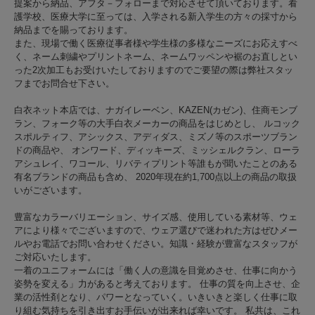
提案から納品、アフタ－フォローまで対応させて頂いております。看
護学校、医療大学に至っては、入学される新入学生の方々の採寸から
納品までを賜っております。
また、現場で働く医療従事者様や学生様の多様なニーズにお応えすべ
く、ネーム刺繍やプリントネーム、ネームワッペンや裾のお直しとい
った2次加工もお受けいたしておりますのでご要望の際は弊社スタッ
フまでお問合せ下さい。
白衣ネット本店では、ナガイレーベン、KAZEN(カゼン)、住商モンブ
ラン、フォーク等の大手白衣メーカーの商品をはじめとし、 ルコック
スポルティフ、アシックス、アディダス、ミズノ等のスポーツブラン
ドの商品や、 オンワード、ディッキーズ、ミッシェルクラン、ローラ
アシュレイ、ワコール、リバティプリント等誰もが聞いたことのある
有名ブランドの商品も含め、 2020年現在約1,700点以上の商品の取扱
いがございます。
豊富なカラーバリエーション、サイズ感、使用している素材等、ウェ
アにより様々でございますので、ウェア選びで迷われた方はぜひメー
ルやお電話でお問い合わせください。知識・経験が豊富なスタッフが
ご対応いたします。
一着のユニフォームには「働く人の意識を目覚めさせ、仕事に向かう
姿勢を変える」力があると考えております。 仕事の質を向上させ、企
業の活性剤となり、パワーとなっていく。いきいきと楽しく仕事に取
り組む気持ちを引き出すお手伝いが出来れば幸いです。 私共は、これ