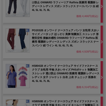
け防止 ONWARD ラフィーリア Raffiria 医療用 看護師 レ
ディース レディス ズボン スラックス ナースパンツ 白 紺
4L 5L 6L 7L 8L
価格:4,466円(税込)
PO2032B オンワード ナースウェア パンツ 女性用 大きい
サイズ ノータック ほっそり 美脚 制菌加工 ストレッチ 形
態安定性 接触冷感性 ONWARD ラフィーリア Raffiria 医
療用 看護師 レディース レディス ズボン スラックス ナー
スパンツ 紺 ワイン 4L 5L 6L 7L 8L
価格:4,928円(税込)
HS8041B オンワード ナースウェア サイドファスナー ス
クラブ 女性用 半袖 大きいサイズ PHSポケット 制菌加工
ストレッチ 透け防止 ONWARD 医療用 看護師 レディース
レディス 女子 ジャケット 白衣 上衣 チュニック 医務衣
4L 5L 6L 7L 8L
価格:6,314円(税込)
HS8050B オンワード ナースウェア サイドファスナー ス
クラブ 女性用 半袖 大きいサイズ キーループ 制菌加工 ス