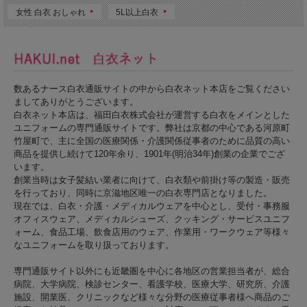
女性 白衣 おしゃれ
5L以上白衣
数あるナース白衣通販サイトの中から白衣ネット本店をご覧ください
ましてありがとうございます。
白衣ネット本店は、福田白衣株式会社が運営する白衣をメインとした
ユニフォームの専門通販サイトです。弊社は京都の中心である河原町
竹屋町で、主に全国の医療関係・介護関係従事者のために品質の高い
商品を提供し続けて120年余り、1901年(明治34年)創業の企業でござ
います。
創業当時は女子髪結い業者に向けて、白衣類や前掛け等の製造・販売
を行っており、同時に京滋地区唯一の白衣専門店となりました。
現在では、白衣・介護・メディカルウェアを中心とし、受付・事務服
オフィスウェア、メディカルシューズ、クッキング・サービスユニフ
ォーム、食品工場、飲食店用のウェア、作業用・ワークウェア等様々
なユニフォームを取り扱っております。
専門通販サイト以外にも近畿圏を中心に各地区の営業担当者が、総合
病院、大学病院、検診センター、看護学校、医療大学、研究所、介護
施設、開業医、クリニックなど様々な分野の医療従事者様へ商品のご