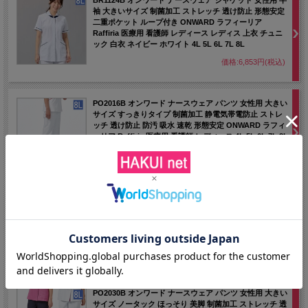
袖 大きいサイズ 制菌加工 ストレッチ 透け防止 形態安定
二重ポケット ループ付き ONWARD ラフィーリア
Raffiria 医療用 看護師 レディース レディス 上衣 チュニ
ック 白衣 ネイビー ホワイト 4L 5L 6L 7L 8L
価格:6,853円(税込)
PO2016B オンワード ナースウェア パンツ 女性用 大きい
サイズ すっきりタイプ 制菌加工 静電気帯電防止 ストレ
ッチ 透け防止 防汚 吸水 速乾 形態安定 ONWARD ラフィ
ーリア Raffiria 医療用 看護師 レディース 4L 5L 6L 7L 8L
価格:4,466円(税込)
PO2025B オンワード ナースウェア パンツ 女性用 大きい
サイズ すっきりタイプ ストレート 制菌加工 静電気帯電
防止 ストレッチ 透け防止 形態安定 ONWARD ラフィーリ
ア Raffiria 医療用 看護師 4L 5L 6L 7L 8L
価格:4,543円(税込)
PO2030B オンワード ナースウェア パンツ 女性用 大きい
サイズ ノータック ほっそり 美脚 制菌加工 ストレッチ 透