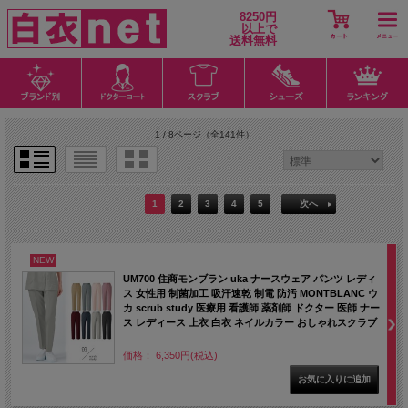
8250円
以上で
送料無料
1 / 8ページ
（全141件）
1
2
3
4
5
次へ
NEW
UM700 住商モンブラン uka ナースウェア パンツ レディ
ス 女性用 制菌加工 吸汗速乾 制電 防汚 MONTBLANC ウ
カ scrub study 医療用 看護師 薬剤師 ドクター 医師 ナー
ス レディース 上衣 白衣 ネイルカラー おしゃれスクラブ
価格： 6,350円(税込)