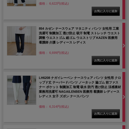
価格： 6,622円(税込)
854 カゼン ナースウェア マタニティ パンツ 女性用 工業
洗濯可 制菌加工 透け防止 吸汗 制電 ストレッチ ウエスト
調整 ウエストゴム 総ゴム ウエストリブ KAZEN 医療用
看護師 介護 レディース レディス
価格： 6,699円(税込)
LH6208 ナガイレーベン ナースウェア パンツ 女性用 クロ
ップド丈 テーパードパンツ ノータック 脇ゴム 前ファス
ナー ポケット 制菌加工 制電 吸水 防汚 透け防止 涼感素材
業務用洗濯可 NAGAILENBEN 医療用 看護師 レディース
レディス 女子 ズボン ナースパンツ
価格： 6,314円(税込)