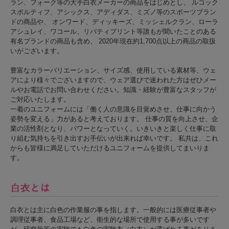
ラン、フォーク等の大手白衣メーカーの商品をはじめとし、 ルコック
スポルティフ、アシックス、アディダス、ミズノ等のスポーツブラン
ドの商品や、 オンワード、ディッキーズ、ミッシェルクラン、ローラ
アシュレイ、ワコール、リバティプリント等誰もが聞いたことのある
有名ブランドの商品も含め、 2020年現在約1,700点以上の商品の取扱
いがございます。
豊富なカラーバリエーション、サイズ感、使用している素材等、ウェ
アにより様々でございますので、ウェア選びで迷われた方はぜひメー
ルやお電話でお問い合わせください。知識・経験が豊富なスタッフが
ご対応いたします。
一着のユニフォームには「働く人の意識を目覚めさせ、仕事に向かう
姿勢を変える」力があると考えております。 仕事の質を向上させ、企
業の活性剤となり、パワーとなっていく。いきいきと楽しく仕事に取
り組む気持ちを引き出すお手伝いが出来れば幸いです。 私共は、これ
からも皆様に満足していただけるユニフォームを提供してまいりま
す。
白衣とは主に白色の作業服の事を指します。一般的には医療従事者や
調理従事者、食品工場など、衛生的な場所で使用する事が多いです