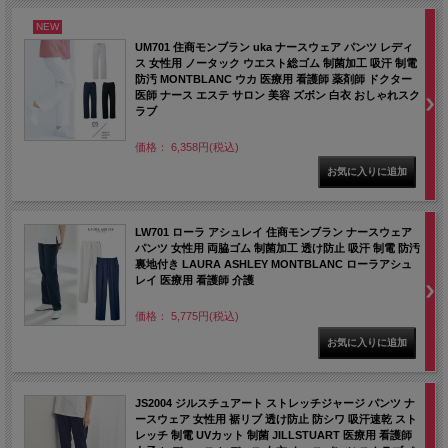
NEW
UM701 住商モンブラン uka ナースウェア パンツ レディ
ス 女性用 ノータック ウエスト総ゴム 制菌加工 吸汗 制電
防汚 MONTBLANC ウカ 医療用 看護師 薬剤師 ドクター
医師 ナース エステ サロン 美容 ズボン 白衣 おしゃれスク
ラブ
価格： 6,358円(税込)
LW701 ローラ アシュレイ 住商モンブラン ナースウェア
パンツ 女性用 両脇ゴム 制菌加工 透け防止 吸汗 制電 防汚
裏地付き LAURA ASHLEY MONTBLANC ローラアシュ
レイ 医療用 看護師 介護
価格： 5,775円(税込)
JS2004 ジルスチュアート ストレッチジャージ パンツ ナ
ースウェア 女性用 裾リブ 透け防止 防シワ 吸汗速乾 スト
レッチ 制電 UVカット 制菌 JILLSTUART 医療用 看護師