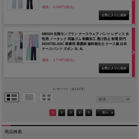
価格： 6,930円(税込)
MB500 住商モンブラン ナースウェア パンツ レディス 女
性用 ノータック 両脇ゴム 制菌加工 透け防止 制電 防汚
MONTBLANC 医療用 看護師 歯科衛生士 ナース服 白衣
ナースパンツ ズボン 3L 4L
価格： 4,774円(税込)
1 / 8ページ
（全141件）
1
2
3
4
5
次へ
商品検索