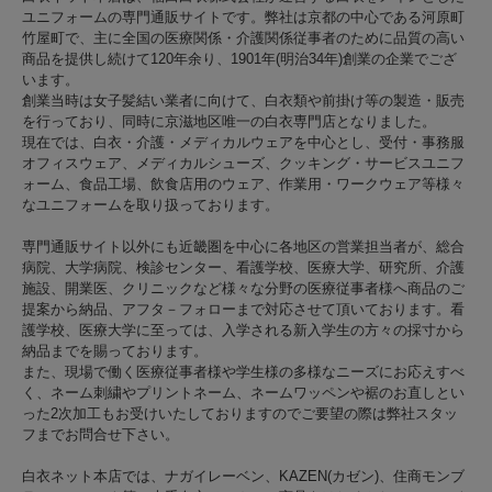
ユニフォームの専門通販サイトです。弊社は京都の中心である河原町
竹屋町で、主に全国の医療関係・介護関係従事者のために品質の高い
商品を提供し続けて120年余り、1901年(明治34年)創業の企業でござ
います。
創業当時は女子髪結い業者に向けて、白衣類や前掛け等の製造・販売
を行っており、同時に京滋地区唯一の白衣専門店となりました。
現在では、白衣・介護・メディカルウェアを中心とし、受付・事務服
オフィスウェア、メディカルシューズ、クッキング・サービスユニフ
ォーム、食品工場、飲食店用のウェア、作業用・ワークウェア等様々
なユニフォームを取り扱っております。
専門通販サイト以外にも近畿圏を中心に各地区の営業担当者が、総合
病院、大学病院、検診センター、看護学校、医療大学、研究所、介護
施設、開業医、クリニックなど様々な分野の医療従事者様へ商品のご
提案から納品、アフタ－フォローまで対応させて頂いております。看
護学校、医療大学に至っては、入学される新入学生の方々の採寸から
納品までを賜っております。
また、現場で働く医療従事者様や学生様の多様なニーズにお応えすべ
く、ネーム刺繍やプリントネーム、ネームワッペンや裾のお直しとい
った2次加工もお受けいたしておりますのでご要望の際は弊社スタッ
フまでお問合せ下さい。
白衣ネット本店では、ナガイレーベン、KAZEN(カゼン)、住商モンブ