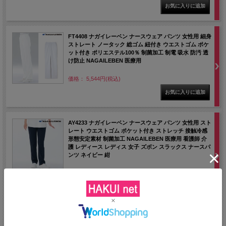
FT4408 ナガイレーベン ナースウェア パンツ 女性用 細身
ストレート ノータック 総ゴム 紐付き ウエストゴム ポケ
ット付き ポリエステル100％ 制菌加工 制電 吸水 防汚 透
け防止 NAGAILEBEN 医療用
価格： 5,544円(税込)
AY4233 ナガイレーベン ナースウェア パンツ 女性用 スト
レート ウエストゴム ポケット付き ストレッチ 接触冷感
形態安定素材 制菌加工 NAGAILEBEN 医療用 看護師 介
護 レディース レディス 女子 ズボン スラックス ナースパ
ンツ ネイビー 紺
価格： 6,237円(税込)
NEW
MB152 住商モンブラン ナース パンツ 女性用 レディス ノ