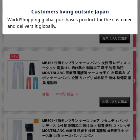
ータック 両脇ゴム 裏地付き 透け防止 ストレッチ 制菌加
工 吸汗 速乾 制電 防汚 MONTBLANC 医療用 看護師 ナー
ス 女子 白衣 医務衣 ズボン ナースパンツ 介護 リハビリ
歯科助手 整体 整骨院 薬局 薬剤師
価格： 5,852円(税込)
NEW
MB151 住商モンブラン ナース パンツ 女性用 レディス ノ
ータック 両脇ゴム 透け防止 制菌加工 吸汗 制電 防汚
MONTBLANC 医療用 看護師 ナース 女子 白衣 医務衣 ズ
ボン ナースパンツ 介護 リハビリ 歯科助手 整体 整骨院 薬
局 薬剤師
価格： 5,852円(税込)
～
MB501 住商モンブラン ナースウェア マタニティパンツ
レディス 女性用 制菌加工 透け防止 制電 防汚 ストレッチ
MONTBLANC 医療用 妊娠中 妊婦 看護師 歯科衛生士 ナ
ース服 白衣 ナースパンツ ズボン