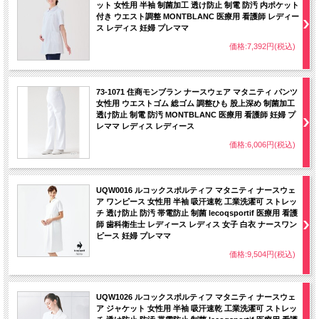
ット 女性用 半袖 制菌加工 透け防止 制電 防汚 内ポケット
付き ウエスト調整 MONTBLANC 医療用 看護師 レディー
ス レディス 妊婦 プレママ
価格:7,392円(税込)
73-1071 住商モンブラン ナースウェア マタニティ パンツ
女性用 ウエストゴム 総ゴム 調整ひも 股上深め 制菌加工
透け防止 制電 防汚 MONTBLANC 医療用 看護師 妊婦 プ
レママ レディス レディース
価格:6,006円(税込)
UQW0016 ルコックスポルティフ マタニティ ナースウェ
ア ワンピース 女性用 半袖 吸汗速乾 工業洗濯可 ストレッ
チ 透け防止 防汚 帯電防止 制菌 lecoqsportif 医療用 看護
師 歯科衛生士 レディース レディス 女子 白衣 ナースワン
ピース 妊婦 プレママ
価格:9,504円(税込)
UQW1026 ルコックスポルティフ マタニティ ナースウェ
ア ジャケット 女性用 半袖 吸汗速乾 工業洗濯可 ストレッ