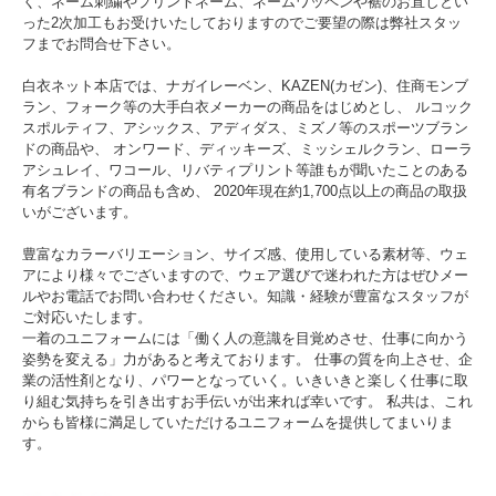
く、ネーム刺繍やプリントネーム、ネームワッペンや裾のお直しとい
った2次加工もお受けいたしておりますのでご要望の際は弊社スタッ
フまでお問合せ下さい。
白衣ネット本店では、ナガイレーベン、KAZEN(カゼン)、住商モンブ
ラン、フォーク等の大手白衣メーカーの商品をはじめとし、 ルコック
スポルティフ、アシックス、アディダス、ミズノ等のスポーツブラン
ドの商品や、 オンワード、ディッキーズ、ミッシェルクラン、ローラ
アシュレイ、ワコール、リバティプリント等誰もが聞いたことのある
有名ブランドの商品も含め、 2020年現在約1,700点以上の商品の取扱
いがございます。
豊富なカラーバリエーション、サイズ感、使用している素材等、ウェ
アにより様々でございますので、ウェア選びで迷われた方はぜひメー
ルやお電話でお問い合わせください。知識・経験が豊富なスタッフが
ご対応いたします。
一着のユニフォームには「働く人の意識を目覚めさせ、仕事に向かう
姿勢を変える」力があると考えております。 仕事の質を向上させ、企
業の活性剤となり、パワーとなっていく。いきいきと楽しく仕事に取
り組む気持ちを引き出すお手伝いが出来れば幸いです。 私共は、これ
からも皆様に満足していただけるユニフォームを提供してまいりま
す。