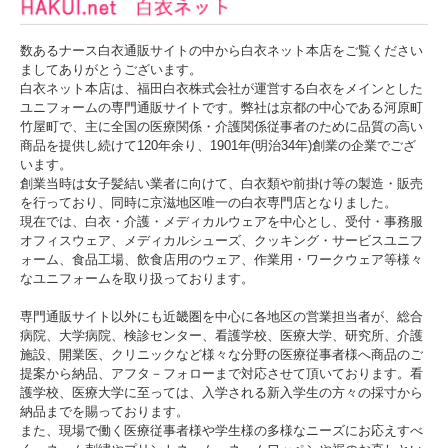
数あるナース白衣通販サイトの中から白衣ネット本店をご覧ください
ましてありがとうございます。
白衣ネット本店は、福田白衣株式会社が運営する白衣をメインとした
ユニフォームの専門通販サイトです。弊社は京都の中心である河原町
竹屋町で、主に全国の医療関係・介護関係従事者のために品質の高い
商品を提供し続けて120年余り、1901年(明治34年)創業の企業でござ
います。
創業当時は女子髪結い業者に向けて、白衣類や前掛け等の製造・販売
を行っており、同時に京滋地区唯一の白衣専門店となりました。
現在では、白衣・介護・メディカルウェアを中心とし、受付・事務服
オフィスウェア、メディカルシューズ、クッキング・サービスユニフ
ォーム、食品工場、飲食店用のウェア、作業用・ワークウェア等様々
なユニフォームを取り扱っております。
専門通販サイト以外にも近畿圏を中心に各地区の営業担当者が、総合
病院、大学病院、検診センター、看護学校、医療大学、研究所、介護
施設、開業医、クリニックなど様々な分野の医療従事者様へ商品のご
提案から納品、アフタ－フォローまで対応させて頂いております。看
護学校、医療大学に至っては、入学される新入学生の方々の採寸から
納品までを賜っております。
また、現場で働く医療従事者様や学生様の多様なニーズにお応えすべ