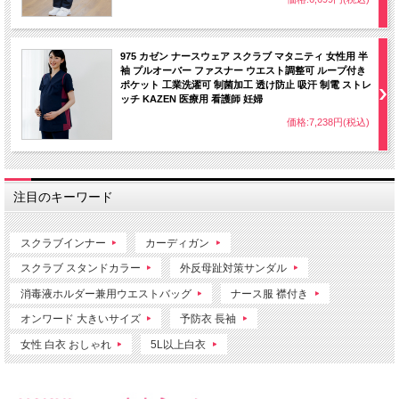
975 カゼン ナースウェア スクラブ マタニティ 女性用 半
袖 プルオーバー ファスナー ウエスト調整可 ループ付き
ポケット 工業洗濯可 制菌加工 透け防止 吸汗 制電 ストレ
ッチ KAZEN 医療用 看護師 妊婦
価格:7,238円(税込)
注目のキーワード
スクラブインナー
カーディガン
スクラブ スタンドカラー
外反母趾対策サンダル
消毒液ホルダー兼用ウエストバッグ
ナース服 襟付き
オンワード 大きいサイズ
予防衣 長袖
女性 白衣 おしゃれ
5L以上白衣