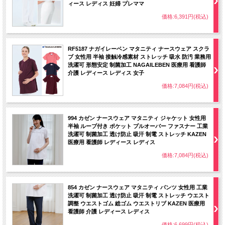
ィース レディス 妊婦 プレママ
価格:6,391円(税込)
RF5187 ナガイレーベン マタニティ ナースウェア スクラ
ブ 女性用 半袖 接触冷感素材 ストレッチ 吸水 防汚 業務用
洗濯可 形態安定 制菌加工 NAGAILEBEN 医療用 看護師
介護 レディース レディス 女子
価格:7,084円(税込)
994 カゼン ナースウェア マタニティ ジャケット 女性用
半袖 ループ付き ポケット プルオーバー ファスナー 工業
洗濯可 制菌加工 透け防止 吸汗 制電 ストレッチ KAZEN
医療用 看護師 レディース レディス
価格:7,084円(税込)
854 カゼン ナースウェア マタニティ パンツ 女性用 工業
洗濯可 制菌加工 透け防止 吸汗 制電 ストレッチ ウエスト
調整 ウエストゴム 総ゴム ウエストリブ KAZEN 医療用
看護師 介護 レディース レディス
価格:6,699円(税込)