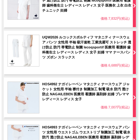
チ 透け防止 防汚 帯電防止 制菌 lecoqsportif 医療用 看護
師 歯科衛生士 レディース レディス 女子 医務衣 上衣 白衣
チュニック 妊婦
価格:7,832円(税込)
UQW2026 ルコックスポルティフ マタニティ ナースウェ
ア パンツ 女性用 半袖 吸汗速乾 工業洗濯可 ストレッチ 透
け防止 防汚 帯電防止 制菌 lecoqsportif 医療用 看護師 歯
科衛生士 レディース レディス 女子 妊婦 ママ ナースパン
ツ ズボン スラックス
価格:6,688円(税込)
HOS4992 ナガイレーベン マタニティ ナースウェア ジャ
ケット 女性用 半袖 襟付き 制菌加工 制電 吸水 防汚 透け
防止 NAGAILEBEN 医療用 看護師 薬剤師 妊婦 プレママ
レディース レディス 女子
価格:7,007円(税込)
HOS4993 ナガイレーベン マタニティ ナースウェア パン
ツ 女性用 ウエストゴム ウエストリブ 制菌加工 制電 吸水
防汚 透け防止 NAGAILEBEN 医療用 看護師 薬剤師 レデ