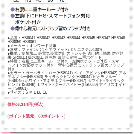
ちやすい加工をプラス。洗濯耐久性もあり、効果は長く持続。
●吸水加工：吸水性を高める織構造や、ポリエステルの吸水性の改質加工により汗
をすばやく吸収。汗をかいても快適な着用感を保ちます。
●速乾性：吸収した汗をすばやく発散させる機能。体を冷やさず、快適な着心地を
持続します。洗濯時の乾燥時間の短縮にも効果を発揮。
★パンツはこちら
PO2030 オンワード ナースパンツ
●品番：HS8041 HS8042 HS8043 HS8044 HS8045 HS8047 HS8048
HS8059 HS8061
●メーカー：オンワード商事
★同デザインのメンズ製品はこちら
●素材：ファインバラセアフィット/ポリエステル100%
HS8046 オンワード スクラブ 男性用
●機能：制菌加工 静電気帯電防止 ストレッチ 透け防止効果 防汚効
果(SR加工) 吸水加工 速乾性 形態安定性 二重ポケット
●特徴：右腰に二重キーループ付き、左胸ポケットにPHS・スマー
★他のオンワード製品もぜひご覧ください
トフォン対応ポケット付き、背中心襟元にストラップ留めフラップ
オンワード(ONWARD)のメディカルウェア・白衣
付き
●カラー：ガーベライエロー(HS8041) ベゴニアピンク(HS8042) アネ
モネブルー(HS8043) ライラックピンク(HS8044) ビオラブルー
(HS8045) ホワイト×アネモネブルー(HS8047) ホワイト×ライラック
ピンク(HS8048) ホワイト×ダークネイビー(HS8059) アイリスネイビ
ー(HS8061)
●サイズ：S M L LL EL
価格:
6,314円
(税込)
[ポイント還元 63ポイント～]