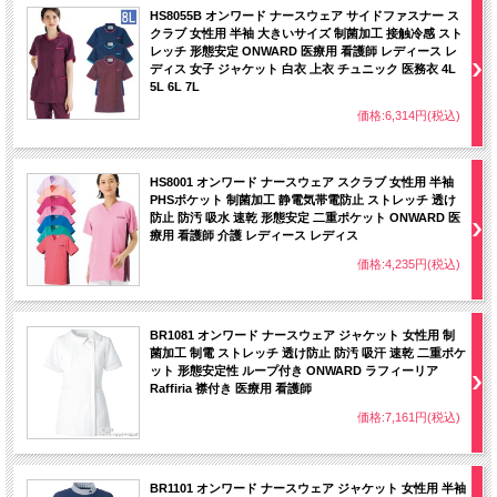
HS8055B オンワード ナースウェア サイドファスナー ス
クラブ 女性用 半袖 大きいサイズ 制菌加工 接触冷感 スト
レッチ 形態安定 ONWARD 医療用 看護師 レディース レ
ディス 女子 ジャケット 白衣 上衣 チュニック 医務衣 4L
5L 6L 7L
価格:6,314円(税込)
HS8001 オンワード ナースウェア スクラブ 女性用 半袖
PHSポケット 制菌加工 静電気帯電防止 ストレッチ 透け
防止 防汚 吸水 速乾 形態安定 二重ポケット ONWARD 医
療用 看護師 介護 レディース レディス
価格:4,235円(税込)
BR1081 オンワード ナースウェア ジャケット 女性用 制
菌加工 制電 ストレッチ 透け防止 防汚 吸汗 速乾 二重ポケ
ット 形態安定性 ループ付き ONWARD ラフィーリア
Raffiria 襟付き 医療用 看護師
価格:7,161円(税込)
BR1101 オンワード ナースウェア ジャケット 女性用 半袖