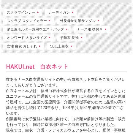
スクラブインナー
カーディガン
スクラブ スタンドカラー
外反母趾対策サンダル
消毒液ホルダー兼用ウエストバッグ
ナース服 襟付き
オンワード 大きいサイズ
予防衣 長袖
女性 白衣 おしゃれ
5L以上白衣
数あるナース白衣通販サイトの中から白衣ネット本店をご覧ください
ましてありがとうございます。
白衣ネット本店は、福田白衣株式会社が運営する白衣をメインとした
ユニフォームの専門通販サイトです。弊社は京都の中心である河原町
竹屋町で、主に全国の医療関係・介護関係従事者のために品質の高い
商品を提供し続けて120年余り、1901年(明治34年)創業の企業でござ
います。
創業当時は女子髪結い業者に向けて、白衣類や前掛け等の製造・販売
を行っており、同時に京滋地区唯一の白衣専門店となりました。
現在では、白衣・介護・メディカルウェアを中心とし、受付・事務服