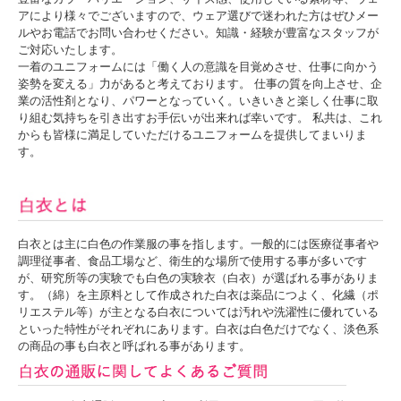
アにより様々でございますので、ウェア選びで迷われた方はぜひメー
ルやお電話でお問い合わせください。知識・経験が豊富なスタッフが
ご対応いたします。
一着のユニフォームには「働く人の意識を目覚めさせ、仕事に向かう
姿勢を変える」力があると考えております。 仕事の質を向上させ、企
業の活性剤となり、パワーとなっていく。いきいきと楽しく仕事に取
り組む気持ちを引き出すお手伝いが出来れば幸いです。 私共は、これ
からも皆様に満足していただけるユニフォームを提供してまいりま
す。
白衣とは主に白色の作業服の事を指します。一般的には医療従事者や
調理従事者、食品工場など、衛生的な場所で使用する事が多いです
が、研究所等の実験でも白色の実験衣（白衣）が選ばれる事がありま
す。（綿）を主原料として作成された白衣は薬品につよく、化繊（ポ
リエステル等）が主となる白衣については汚れや洗濯性に優れている
といった特性がそれぞれにあります。白衣は白色だけでなく、淡色系
の商品の事も白衣と呼ばれる事があります。