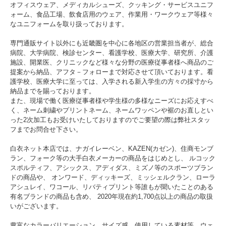
オフィスウェア、メディカルシューズ、クッキング・サービスユニフ
ォーム、食品工場、飲食店用のウェア、作業用・ワークウェア等様々
なユニフォームを取り扱っております。
専門通販サイト以外にも近畿圏を中心に各地区の営業担当者が、総合
病院、大学病院、検診センター、看護学校、医療大学、研究所、介護
施設、開業医、クリニックなど様々な分野の医療従事者様へ商品のご
提案から納品、アフタ－フォローまで対応させて頂いております。看
護学校、医療大学に至っては、入学される新入学生の方々の採寸から
納品までを賜っております。
また、現場で働く医療従事者様や学生様の多様なニーズにお応えすべ
く、ネーム刺繍やプリントネーム、ネームワッペンや裾のお直しとい
った2次加工もお受けいたしておりますのでご要望の際は弊社スタッ
フまでお問合せ下さい。
白衣ネット本店では、ナガイレーベン、KAZEN(カゼン)、住商モンブ
ラン、フォーク等の大手白衣メーカーの商品をはじめとし、 ルコック
スポルティフ、アシックス、アディダス、ミズノ等のスポーツブラン
ドの商品や、 オンワード、ディッキーズ、ミッシェルクラン、ローラ
アシュレイ、ワコール、リバティプリント等誰もが聞いたことのある
有名ブランドの商品も含め、 2020年現在約1,700点以上の商品の取扱
いがございます。
豊富なカラーバリエーション、サイズ感、使用している素材等、ウェ