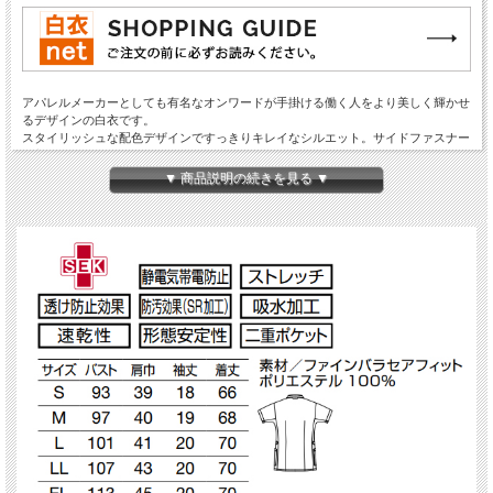
アパレルメーカーとしても有名なオンワードが手掛ける働く人をより美しく輝かせ
るデザインの白衣です。
スタイリッシュな配色デザインですっきりキレイなシルエット。サイドファスナー
で着脱もラク。
左襟、フロント、ポケット口に効かせた配色で明るい印象に。胸下のポケットは、
▼ 商品説明の続きを見る ▼
前かがみになった時もPHSやスマートフォンが落ちにくい仕様。
ポケット口に施したナナメの配色でウエストをすっきり見せる。
素材にはファインバラセアフィットを使用。
繊細な風合いがあり、ドレープの美しい軽量素材。ソフトな肌触りとストレッチ性
で心地よく着用できます。
高機能ポリエステル糸・スプリンジーを使用し、吸汗速乾性、透け防止、UVガー
ド、クーリング効果などの機能を備えています。
●制菌加工：JTETC(繊維評価技術協議会)認証素材。繊維状の黄色ぶどう球菌、肺
炎桿菌、MRSAなどの増殖を抑制。耐久性、衛生面での信頼性は抜群。
●静電気帯電防止：ホワイトカーボンを使用した導電性繊維を採用し、制電性を高
めて静電気の発生を抑制。まとわりつきやホコリの吸着も抑えます。
●ストレッチ：洗濯耐久性のあるストレッチ素材を採用。自然に体になじんで動き
やすく、ハードな現場での仕事をサポート。
●透け防止効果：酸化チタン配合のフルダル糸を採用することで、軽い素材でも充
分な透け防止効果を発揮。気になるインナーウェアの透けを予防。
●防汚効果(SR加工)：汚れをつきにくくし、落ちにくい油分なども洗濯で容易に落