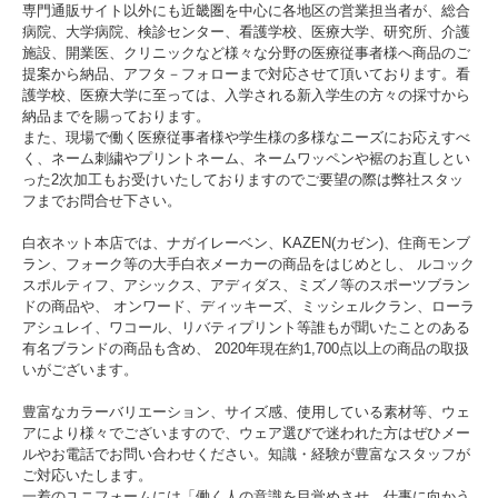
専門通販サイト以外にも近畿圏を中心に各地区の営業担当者が、総合
病院、大学病院、検診センター、看護学校、医療大学、研究所、介護
施設、開業医、クリニックなど様々な分野の医療従事者様へ商品のご
提案から納品、アフタ－フォローまで対応させて頂いております。看
護学校、医療大学に至っては、入学される新入学生の方々の採寸から
納品までを賜っております。
また、現場で働く医療従事者様や学生様の多様なニーズにお応えすべ
＊セットアップで着用いただけるスクラブ上衣
く、ネーム刺繍やプリントネーム、ネームワッペンや裾のお直しとい
〇
KZN350 ビアンカバイカゼン スクラブ 男女兼用
った2次加工もお受けいたしておりますのでご要望の際は弊社スタッ
フまでお問合せ下さい。
白衣ネット本店では、ナガイレーベン、KAZEN(カゼン)、住商モンブ
ラン、フォーク等の大手白衣メーカーの商品をはじめとし、 ルコック
スポルティフ、アシックス、アディダス、ミズノ等のスポーツブラン
ドの商品や、 オンワード、ディッキーズ、ミッシェルクラン、ローラ
アシュレイ、ワコール、リバティプリント等誰もが聞いたことのある
有名ブランドの商品も含め、 2020年現在約1,700点以上の商品の取扱
いがございます。
豊富なカラーバリエーション、サイズ感、使用している素材等、ウェ
アにより様々でございますので、ウェア選びで迷われた方はぜひメー
ルやお電話でお問い合わせください。知識・経験が豊富なスタッフが
ご対応いたします。
一着のユニフォームには「働く人の意識を目覚めさせ、仕事に向かう