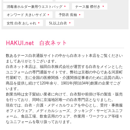
消毒液ホルダー兼用ウエストバッグ
ナース服 襟付き
オンワード 大きいサイズ
予防衣 長袖
女性 白衣 おしゃれ
5L以上白衣
数あるナース白衣通販サイトの中から白衣ネット本店をご覧ください
ましてありがとうございます。
白衣ネット本店は、福田白衣株式会社が運営する白衣をメインとした
ユニフォームの専門通販サイトです。弊社は京都の中心である河原町
竹屋町で、主に全国の医療関係・介護関係従事者のために品質の高い
商品を提供し続けて120年余り、1901年(明治34年)創業の企業でござ
います。
創業当時は女子髪結い業者に向けて、白衣類や前掛け等の製造・販売
を行っており、同時に京滋地区唯一の白衣専門店となりました。
現在では、白衣・介護・メディカルウェアを中心とし、受付・事務服
オフィスウェア、メディカルシューズ、クッキング・サービスユニフ
ォーム、食品工場、飲食店用のウェア、作業用・ワークウェア等様々
なユニフォームを取り扱っております。