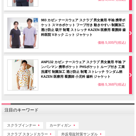
983 カゼン ナースウェア スクラブ 男女兼用 半袖 携帯ポ
ケット スマホポケット フープ付き 動きやすい 制菌加工
透け防止 吸汗 制電 ストレッチ KAZEN 医療用 看護師 歯
科医院 Vネック ニット ジャケット
価格:5,005円(税込)
ANP132 カゼン ナースウェア スクラブ 男女兼用 半袖 ア
ンパンマン 携帯ポケット PHSポケット ループ付き 工業
洗濯可 制菌加工 透け防止 制電 ストレッチ ランダム柄
KAZEN 医療用 看護師 小児科 歯科 ジャケット
価格:5,368円(税込)
注目のキーワード
スクラブインナー
カーディガン
スクラブ スタンドカラー
外反母趾対策サンダル