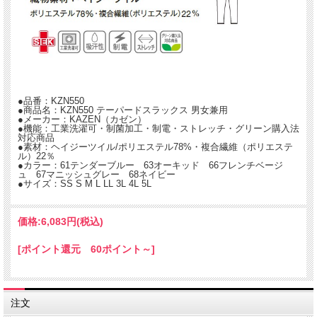
きれいめなのにリラクシング。
強さとやさしさ、気品と安らぎ。
現代に生きる個々を尊重する、マニッシュデザインのパンツです。
●品番：KZN550
●商品名：KZN550 テーパードスラックス 男女兼用
●フロントのタックデザインできちんと感をプラス。
●メーカー：KAZEN（カゼン）
●右後ろにポケット付。
●機能：工業洗濯可・制菌加工・制電・ストレッチ・グリーン購入法
●ウエスト3/4ゴム
対応商品
●右後ろポケット付
●素材：ヘイジーツイル/ポリエステル78%・複合繊維（ポリエステ
ル）22％
●ウエストベルト通し付
●カラー：61テンダーブルー 63オーキッド 66フレンチベージ
ュ 67マニッシュグレー 68ネイビー
●サイズ：SS S M L LL 3L 4L 5L
価格:
6,083円
(税込)
[ポイント還元 60ポイント～]
注文