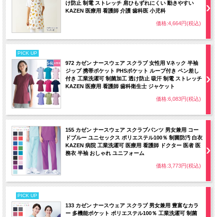
け防止 制電 ストレッチ 肩ひもずれにくい 動きやすい
KAZEN 医療用 看護師 介護 歯科医 小児科
価格:4,664円(税込)
PICK UP
972 カゼン ナースウェア スクラブ 女性用 Vネック 半袖
ジップ 携帯ポケット PHSポケット ループ付き ペン差し
付き 工業洗濯可 制菌加工 透け防止 吸汗 制電 ストレッチ
KAZEN 医療用 看護師 歯科衛生士 ジャケット
価格:6,083円(税込)
155 カゼン ナースウェア スクラブパンツ 男女兼用 コー
ドブルー ユニセックス ポリエステル100％ 制菌防汚 白衣
KAZEN 病院 工業洗濯可 医療用 看護師 ドクター 医者 医
務衣 半袖 おしゃれ ユニフォーム
価格:3,773円(税込)
PICK UP
133 カゼン ナースウェア スクラブ 男女兼用 豊富なカラ
ー 多機能ポケット ポリエステル100％ 工業洗濯可 制菌