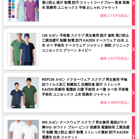
透け防止 吸汗 制電 防汚 スリットコードブルー 医者 医務
衣 医療用 ユニセックス 半袖 おしゃれ ジャケット
価格:3,773円(税込)
136 カゼン 手術着 スクラブ 男女兼用 吸汗 速乾 透け防止
工業洗濯可 制菌 制電 防汚 KAZEN ナースウェア 白衣 上
衣 オペ 手術衣 ナースウェア ジャケット 病院 クリニック
ユニセックス グリーン ネイビー
価格:3,927円(税込)
REP136 カゼン ドクターウェア スクラブ 男女兼用 半袖
抗ウイルス加工 制菌加工 抗菌防臭 吸汗 ストレッチ
KAZEN 医療用 看護師 介護 手術用 オペ着 オペ衣 手術着
手術衣 ユニセックス 上衣 医務衣 ジャケット
価格:4,389円(税込)
055 カゼン ナースウェア スクラブ 男女兼用 着脱がラク
爽やか ホワイト ブルー ピンク 医療用 看護師用 工業洗濯
可 制菌 透け防止 吸汗 制電 ストレッチ素材 防汚 KAZEN
看護衣 白衣 ジャケット