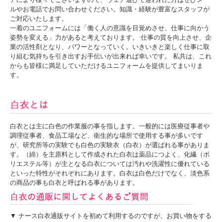
ルやお電話でお問い合わせください。知識・経験が豊富なスタッフが
ご対応いたします。
一着のユニフォームには「働く人の意識を目覚めさせ、仕事に向かう
姿勢を変える」力があると考えております。 仕事の質を向上させ、企
業の活性剤となり、パワーとなっていく。いきいきと楽しく仕事に取
り組む気持ちを引き出すお手伝いが出来れば幸いです。 私共は、これ
からも皆様に満足していただけるユニフォームを提供してまいりま
す。
白衣とは主に白色の作業服の事を指します。一般的には医療従事者や
調理従事者、食品工場など、衛生的な場所で使用する事が多いです
が、研究所等の実験でも白色の実験衣（白衣）が選ばれる事がありま
す。（綿）を主原料として作成された白衣は薬品につよく、化繊（ポ
リエステル等）が主となる白衣については汚れや洗濯性に優れている
といった特性がそれぞれにあります。白衣は白色だけでなく、淡色系
の商品の事も白衣と呼ばれる事があります。
▼ ナース白衣通販サイトを初めて利用するのですが、お買い物をする