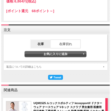
価格:
6,864円
(税込)
ルコックスポルティフらしさのあるスポーティーなスクラブ
白を基調にトリコロールを配した、フランスのエスプリを感じさせる爽やかなスタ
[ポイント還元 68ポイント～]
イルです。
素材はハイストレッチツイル使用。
薄くて軽く、ストレッチ性がありながら、ハリがあって着くずれしづらい素材で
す。いつでも清涼感のあるきちんとした印象を保ち、患者様からの信頼感を高めま
注文
す。通気性がよくストレスフリーな着心地で、長時間着用していただいても快適で
す。
在庫
在庫切れ
返品についての詳細はこちら
関連商品
UQM1525 ルコックスポルティフ lecoqsportif ドクター
ウェア ナースウェア Vネック スクラブ 男女兼用 医療用