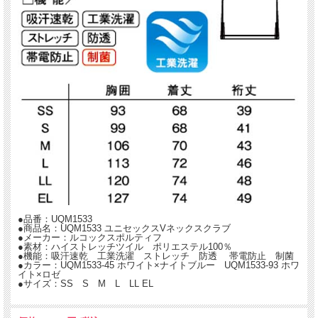
●品番：UQM1533
●商品名：UQM1533 ユニセックスVネックスクラブ
●メーカー：ルコックスポルティフ
●素材：ハイストレッチツイル ポリエステル100％
●機能：吸汗速乾 工業洗濯 ストレッチ 防透 帯電防止 制菌
●カラー：UQM1533-45 ホワイト×ナイトブルー UQM1533-93 ホワ
イト×ロゼ
●サイズ：SS S M L LL EL