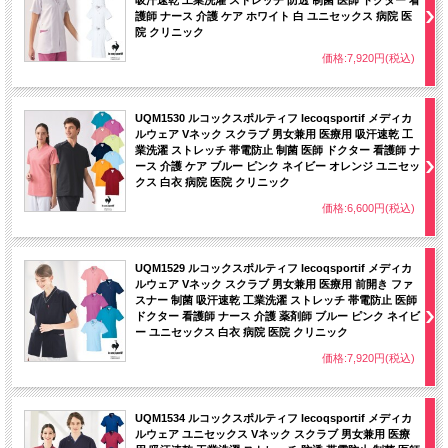
吸汗速乾 工業洗濯 ストレッチ 防透 制菌 医師 ドクター 看
護師 ナース 介護 ケア ホワイト 白 ユニセックス 病院 医
院 クリニック
価格:7,920円(税込)
UQM1530 ルコックスポルティフ lecoqsportif メディカ
ルウェア Vネック スクラブ 男女兼用 医療用 吸汗速乾 工
業洗濯 ストレッチ 帯電防止 制菌 医師 ドクター 看護師 ナ
ース 介護 ケア ブルー ピンク ネイビー オレンジ ユニセッ
クス 白衣 病院 医院 クリニック
価格:6,600円(税込)
UQM1529 ルコックスポルティフ lecoqsportif メディカ
ルウェア Vネック スクラブ 男女兼用 医療用 前開き ファ
スナー 制菌 吸汗速乾 工業洗濯 ストレッチ 帯電防止 医師
ドクター 看護師 ナース 介護 薬剤師 ブルー ピンク ネイビ
ー ユニセックス 白衣 病院 医院 クリニック
価格:7,920円(税込)
UQM1534 ルコックスポルティフ lecoqsportif メディカ
ルウェア ユニセックス Vネック スクラブ 男女兼用 医療