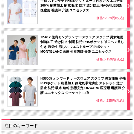
半袖 ストレッチ PHSポケット ループ付き ポリエステル
100％ 制菌加工 制電 吸水 防汚 透け防止 NAGAILEBEN
医療用 看護師 介護 ユニセックス
価格:5,929円(税込)
72-612 住商モンブラン ナースウェア スクラブ 男女兼用
制菌加工 透け防止 制電 防汚 PHSポケット 袖口ペン差し
付き 通気性 涼しい ウエストループ 内ポケット
MONTBLANC 医療用 看護師 介護 ユニセックス
価格:5,159円(税込)
HS8005 オンワード ナースウェア スクラブ 男女兼用 半袖
PHSポケット 制菌加工 静電気帯電防止 ストレッチ 透け
防止 防汚 吸水 速乾 形態安定 ONWARD 医療用 看護師 介
護 ユニセックス ジャケット 白衣
価格:4,235円(税込)
注目のキーワード