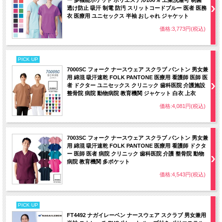
ー 多機能ポケット ポリエステル100％ 工業洗濯可 制菌
透け防止 吸汗 制電 防汚 スリットコードブルー 医者 医務
衣 医療用 ユニセックス 半袖 おしゃれ ジャケット
価格:3,773円(税込)
・ハーフラグラン
PICK UP
正面と背面で表情が変わる新しいデザイン。腕の水平動作を高めるラグラン仕様に
7000SC フォーク ナースウェア スクラブ パントン 男女兼
すっきり感を取り入れました。
用 綿混 吸汗速乾 FOLK PANTONE 医療用 看護師 医師 医
者 ドクター ユニセックス クリニック 歯科医院 介護施設
・キーループ
整骨院 病院 動物病院 教育機関 ジャケット 白衣 上衣
右脇には落とし物を防ぐ便利なキーループ付。
価格:4,081円(税込)
・ネームホルダー
ネックストラップが直接肌にあたりにくい様にネームホルダーループをつけまし
た。
7003SC フォーク ナースウェア スクラブ パントン 男女兼
・PHS用ポケット
用 綿混 吸汗速乾 FOLK PANTONE 医療用 看護師 ドクタ
胸ポケットの内側には、PHSを収納可能なポケット付き。
ー 医師 医者 病院 クリニック 歯科医院 介護 整骨院 動物
病院 教育機関 多ポケット
・キーフック
価格:4,543円(税込)
両脇ポケットの内側には落とし物を防ぐ便利なキーフック付。
PICK UP
FT4492 ナガイレーベン ナースウェア スクラブ 男女兼用