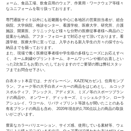
ォーム、食品工場、飲食店用のウェア、作業用・ワークウェア等様々
なユニフォームを取り扱っております。
専門通販サイト以外にも近畿圏を中心に各地区の営業担当者が、総合
病院、大学病院、検診センター、看護学校、医療大学、研究所、介護
施設、開業医、クリニックなど様々な分野の医療従事者様へ商品のご
提案から納品、アフタ－フォローまで対応させて頂いております。看
護学校、医療大学に至っては、入学される新入学生の方々の採寸から
納品までを賜っております。
また、現場で働く医療従事者様や学生様の多様なニーズにお応えすべ
く、ネーム刺繍やプリントネーム、ネームワッペンや裾のお直しとい
った2次加工もお受けいたしておりますのでご要望の際は弊社スタッ
フまでお問合せ下さい。
白衣ネット本店では、ナガイレーベン、KAZEN(カゼン)、住商モンブ
ラン、フォーク等の大手白衣メーカーの商品をはじめとし、 ルコック
スポルティフ、アシックス、アディダス、ミズノ等のスポーツブラン
ドの商品や、 オンワード、ディッキーズ、ミッシェルクラン、ローラ
アシュレイ、ワコール、リバティプリント等誰もが聞いたことのある
有名ブランドの商品も含め、 2020年現在約1,700点以上の商品の取扱
いがございます。
豊富なカラーバリエーション、サイズ感、使用している素材等、ウェ
アにより様々でございますので、ウェア選びで迷われた方はぜひメー