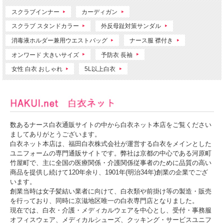
スクラブインナー
カーディガン
スクラブ スタンドカラー
外反母趾対策サンダル
消毒液ホルダー兼用ウエストバッグ
ナース服 襟付き
オンワード 大きいサイズ
予防衣 長袖
女性 白衣 おしゃれ
5L以上白衣
数あるナース白衣通販サイトの中から白衣ネット本店をご覧ください
ましてありがとうございます。
白衣ネット本店は、福田白衣株式会社が運営する白衣をメインとした
ユニフォームの専門通販サイトです。弊社は京都の中心である河原町
竹屋町で、主に全国の医療関係・介護関係従事者のために品質の高い
商品を提供し続けて120年余り、1901年(明治34年)創業の企業でござ
います。
創業当時は女子髪結い業者に向けて、白衣類や前掛け等の製造・販売
を行っており、同時に京滋地区唯一の白衣専門店となりました。
現在では、白衣・介護・メディカルウェアを中心とし、受付・事務服
オフィスウェア、メディカルシューズ、クッキング・サービスユニフ