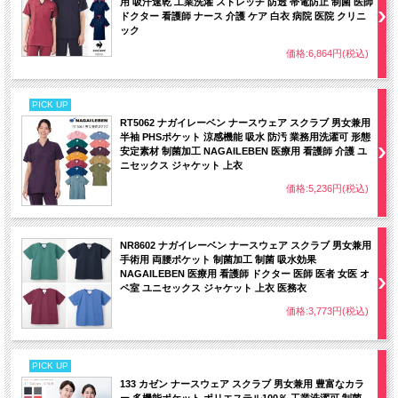
用 吸汗速乾 工業洗濯 ストレッチ 防透 帯電防止 制菌 医師
ドクター 看護師 ナース 介護 ケア 白衣 病院 医院 クリニ
ック
価格:6,864円(税込)
PICK UP
RT5062 ナガイレーベン ナースウェア スクラブ 男女兼用
半袖 PHSポケット 涼感機能 吸水 防汚 業務用洗濯可 形態
安定素材 制菌加工 NAGAILEBEN 医療用 看護師 介護 ユ
ニセックス ジャケット 上衣
価格:5,236円(税込)
NR8602 ナガイレーベン ナースウェア スクラブ 男女兼用
手術用 両腰ポケット 制菌加工 制菌 吸水効果
NAGAILEBEN 医療用 看護師 ドクター 医師 医者 女医 オ
ペ室 ユニセックス ジャケット 上衣 医務衣
価格:3,773円(税込)
PICK UP
133 カゼン ナースウェア スクラブ 男女兼用 豊富なカラ